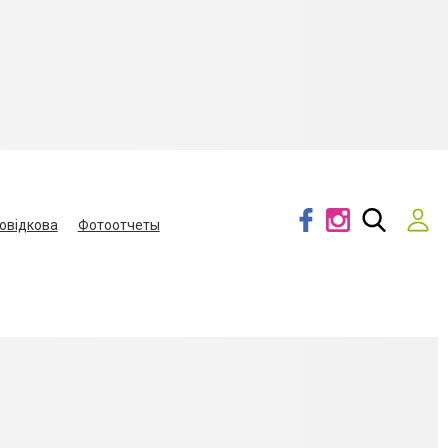
овідкова
Фотоотчеты