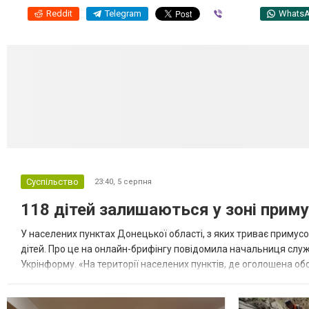
Reddit
Telegram
Viber
Whats
Суспільство
23:40,
5 серпня
118 дітей залишаються у зоні приму
У населених пунктах Донецької області, з яких триває примусо
дітей. Про це на онлайн-брифінгу повідомила начальниця слу
Укрінформу. «На території населених пунктів, де оголошена обо
замінюють, або іншими законними представниками, у 16 населе