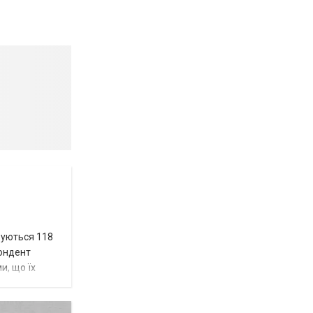
вуються 118
пондент
и, що їх