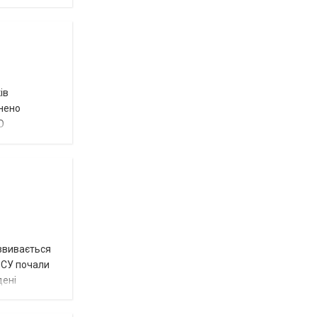
ів
внено
О
озвивається
 ЗСУ почали
дені