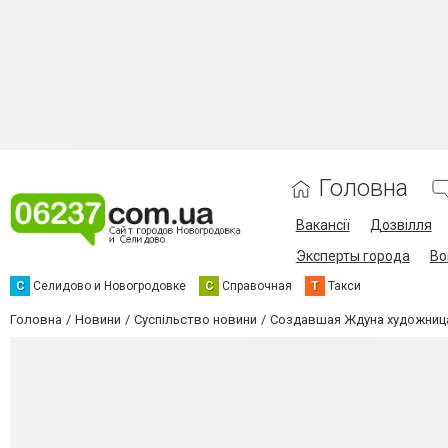
Головна
Вакансії
Дозвілля
Эксперты города
Во
С
Селидово и Новогродовке
С
Справочная
Т
Такси
Головна
Новини
Суспільство новини
Создавшая Ждуна художница