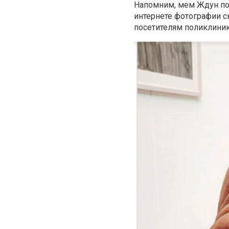
Напомним, мем Ждун поя
интернете фотографии ск
посетителям поликлиник