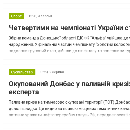
допомоги. Благодійні вантажі містили продуктові набори, засоб
Спорт
12:35,
3 серпня
Четвертими на чемпіонаті України с
Збірна команда Донецької області ДЮФК “Альфа” увійшла до ч
народження. У фінальній частині чемпіонату “Золотий колос У
подолали груповий етап, дійшли до півфіналу та завершили тур
“Спортивна молодіжна ліга” та представник команди Іван Кором
Суспільство
18:23,
2 серпня
Окупований Донбас у паливній кризі:
експерта
Паливна криза на тимчасово окуповані території (ТОТ) Донбасу
доволі швидко. Це видно за появою місцевих тематичних каналі
активно уражати нафтопереробну галузь РФ, передає novosti.dn
обмеження на продаж бензину. Ціни на пальне та на переоблад