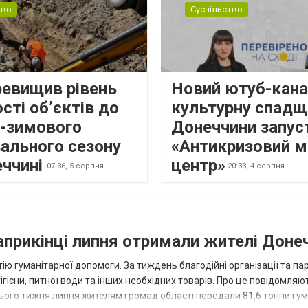
тво
Суспільство
ревищив рівень
Новий ютуб-кана
сті об’єктів до
культурну спадщ
о-зимового
Донеччини запус
ального сезону
«Антикризовий м
еччині
центр»
07:36,
5 серпня
20:33,
4 серпня
наприкінці липня отримали жителі Доне
ію гуманітарної допомоги. За тиждень благодійні організації та па
ігієни, питної води та інших необхідних товарів. Про це повідомляю
нього тижня липня жителям громад області передали 81,6 тонни гум