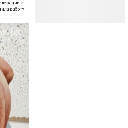
убликации в
тила работу