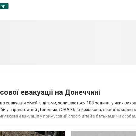
App
сової евакуації на Донеччині
ва евакуація сімей із дітьми, залишаються 103 родини, у яких вихо
жби у справах дітей Донецької ОВА Юлія Рижакова, передає корес
в’язкова евакуація у примусовий спосіб дітей з батьками чи особам
н...