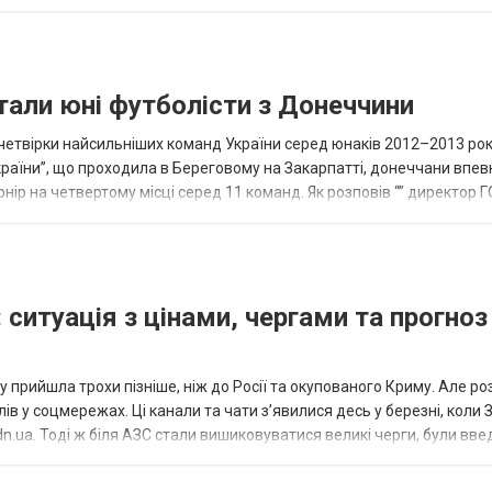
и...
тали юні футболісти з Донеччини
етвірки найсильніших команд України серед юнаків 2012–2013 рок
країни”, що проходила в Береговому на Закарпатті, донеччани впе
нір на четвертому місці серед 11 команд. Як розповів “” директор Г
исло, цей результат м...
 ситуація з цінами, чергами та прогноз
 прийшла трохи пізніше, ніж до Росії та окупованого Криму. Але р
в у соцмережах. Ці канали та чати з’явилися десь у березні, коли
.ua. Тоді ж біля АЗС стали вишиковуватися великі черги, були вве
...