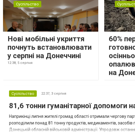
Суспільство
Суспільс
Нові мобільні укриття
60% пе
почнуть встановлювати
готовно
у серпні на Донеччині
осіннь
опалюв
12:38,
5 серпня
на Дон
Суспільство
22:37,
3 серпня
81,6 тонни гуманітарної допомоги 
Наприкінці липня жителі громад області отримали чергову парт
розподілили понад 81 тонну продуктів, медикаментів, засобів г
Донецькій обласній військовій адміністрації. Упродовж остан