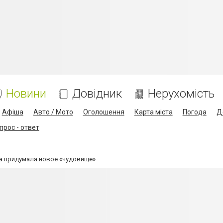
Новини
Довідник
Нерухомість
Афіша
Авто / Мото
Оголошення
Карта міста
Погода
Д
прос - ответ
 придумала новое «чудовище»