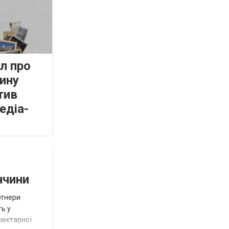
л про
ину
тив
едіа-
ччини
ртнери
ть у
анітарної