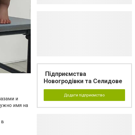
Підприємства
Новогродівки та Селидове
Додати підприємство
лазами и
нужно имя на
 в