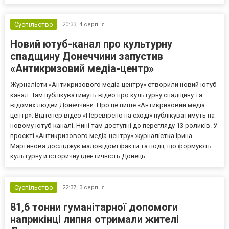
Суспільство
20:33,
4 серпня
Новий ютуб-канал про культурну
спадщину Донеччини запустив
«Антикризовий медіа-центр»
Журналісти «Антикризового медіа-центру» створили новий ютуб-
канал. Там публікуватимуть відео про культурну спадщину та
відомих людей Донеччини. Про це пише «Антикризовий медіа
центр». Відтепер відео «Перевірено на сході» публікуватимуть на
новому ютуб-каналі. Нині там доступні до перегляду 13 роликів. У
проєкті «Антикризового медіа-центру» журналістка Ірина
Мартинова досліджує маловідомі факти та події, що формують
культурну й історичну ідентичність Донець...
Суспільство
22:37,
3 серпня
81,6 тонни гуманітарної допомоги
наприкінці липня отримали жителі