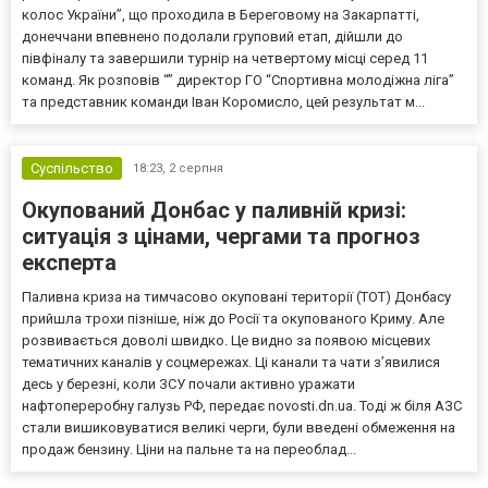
колос України”, що проходила в Береговому на Закарпатті,
донеччани впевнено подолали груповий етап, дійшли до
півфіналу та завершили турнір на четвертому місці серед 11
команд. Як розповів “” директор ГО “Спортивна молодіжна ліга”
та представник команди Іван Коромисло, цей результат м...
Суспільство
18:23,
2 серпня
Окупований Донбас у паливній кризі:
ситуація з цінами, чергами та прогноз
експерта
Паливна криза на тимчасово окуповані території (ТОТ) Донбасу
прийшла трохи пізніше, ніж до Росії та окупованого Криму. Але
розвивається доволі швидко. Це видно за появою місцевих
тематичних каналів у соцмережах. Ці канали та чати з’явилися
десь у березні, коли ЗСУ почали активно уражати
нафтопереробну галузь РФ, передає novosti.dn.ua. Тоді ж біля АЗС
стали вишиковуватися великі черги, були введені обмеження на
продаж бензину. Ціни на пальне та на переоблад...