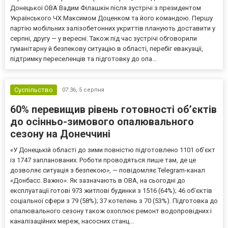
Донецької ОВА Вадим Філашкін після зустрічі з президентом
Українського ЧХ Максимом Доценком та його командою. Першу
партію мобільних залізобетонних укриттів планують доставити у
серпні, другу — у вересні. Також під час зустрічі обговорили
гуманітарну й безпекову ситуацію в області, перебіг евакуації,
підтримку переселенців та підготовку до опа...
Суспільство
07:36,
5 серпня
60% перевищив рівень готовності об’єктів
до осінньо-зимового опалювального
сезону на Донеччині
«У Донецькій області до зими повністю підготовлено 1101 об’єкт
із 1747 запланованих. Роботи проводяться лише там, де це
дозволяє ситуація з безпекою», — повідомляє Telegram-канал
«Донбасс. Важно». Як зазначають в ОВА, на сьогодні до
експлуатації готові 973 житлові будинки з 1516 (64%); 46 об’єктів
соціальної сфери з 79 (58%); 37 котелень з 70 (53%). Підготовка до
опалювального сезону також охоплює ремонт водопровідних і
каналізаційних мереж, насосних станц...