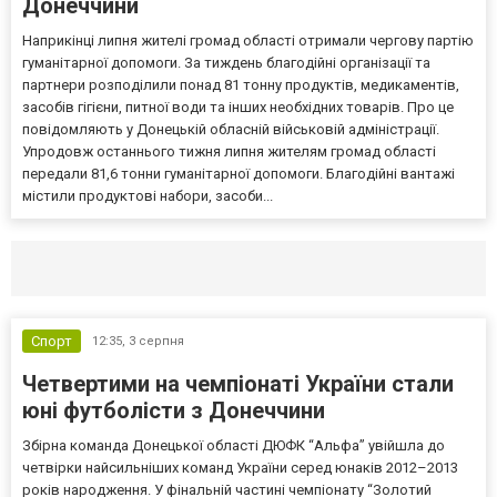
Донеччини
Наприкінці липня жителі громад області отримали чергову партію
гуманітарної допомоги. За тиждень благодійні організації та
партнери розподілили понад 81 тонну продуктів, медикаментів,
засобів гігієни, питної води та інших необхідних товарів. Про це
повідомляють у Донецькій обласній військовій адміністрації.
Упродовж останнього тижня липня жителям громад області
передали 81,6 тонни гуманітарної допомоги. Благодійні вантажі
містили продуктові набори, засоби...
Селидово и Новогродовке
Справочная
Так
Спорт
12:35,
3 серпня
Четвертими на чемпіонаті України стали
юні футболісти з Донеччини
Збірна команда Донецької області ДЮФК “Альфа” увійшла до
четвірки найсильніших команд України серед юнаків 2012–2013
років народження. У фінальній частині чемпіонату “Золотий