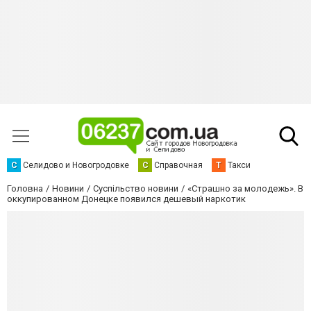
С
Селидово и Новогродовке
С
Справочная
Т
Такси
Головна
Новини
Суспільство новини
«Страшно за молодежь». В
оккупированном Донецке появился дешевый наркотик