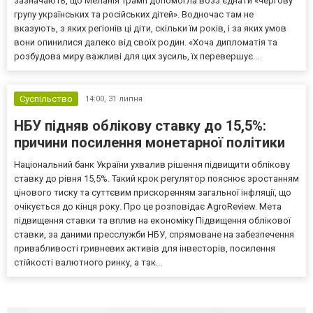
зазначають, що Меланія Трамп допомогла возз’єднати «чергову
групу українських та російських дітей». Водночас там не
вказують, з яких регіонів ці діти, скільки їм років, і за яких умов
вони опинилися далеко від своїх родин. «Хоча дипломатія та
розбудова миру важливі для цих зусиль, їх перевершує...
Суспільство
14:00,
31 липня
НБУ підняв облікову ставку до 15,5%:
причини посилення монетарної політики
Національний банк України ухвалив рішення підвищити облікову
ставку до рівня 15,5%. Такий крок регулятор пояснює зростанням
цінового тиску та суттєвим прискоренням загальної інфляції, що
очікується до кінця року. Про це розповідає AgroReview. Мета
підвищення ставки та вплив на економіку Підвищення облікової
ставки, за даними пресслужби НБУ, спрямоване на забезпечення
привабливості гривневих активів для інвесторів, посилення
стійкості валютного ринку, а так...