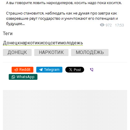
Теги
Донецк
наркотики
соцсети
молодежь
ДОНЕЦК
НАРКОТИК
МОЛОДЁЖЬ
Reddit
Telegram
Viber
WhatsApp