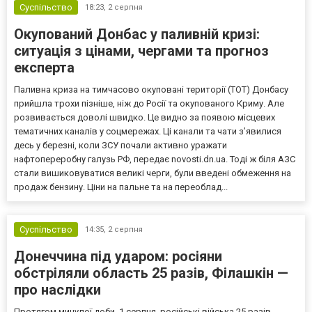
Суспільство
18:23,
2 серпня
Окупований Донбас у паливній кризі:
ситуація з цінами, чергами та прогноз
експерта
Паливна криза на тимчасово окуповані території (ТОТ) Донбасу
прийшла трохи пізніше, ніж до Росії та окупованого Криму. Але
розвивається доволі швидко. Це видно за появою місцевих
тематичних каналів у соцмережах. Ці канали та чати з’явилися
десь у березні, коли ЗСУ почали активно уражати
нафтопереробну галузь РФ, передає novosti.dn.ua. Тоді ж біля АЗС
стали вишиковуватися великі черги, були введені обмеження на
продаж бензину. Ціни на пальне та на переоблад...
Суспільство
14:35,
2 серпня
Донеччина під ударом: росіяни
обстріляли область 25 разів, Філашкін —
про наслідки
Протягом минулої доби, 1 серпня, російські війська 25 разів