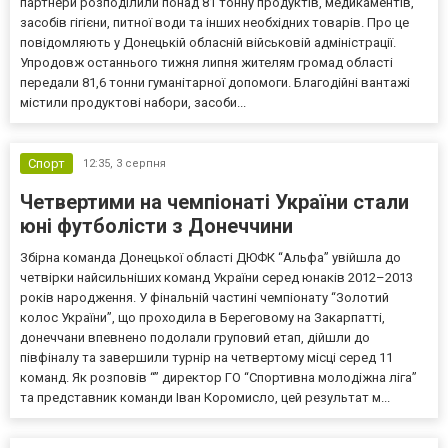
партнери розподілили понад 81 тонну продуктів, медикаментів,
засобів гігієни, питної води та інших необхідних товарів. Про це
повідомляють у Донецькій обласній військовій адміністрації.
Упродовж останнього тижня липня жителям громад області
передали 81,6 тонни гуманітарної допомоги. Благодійні вантажі
містили продуктові набори, засоби...
Спорт
12:35,
3 серпня
Четвертими на чемпіонаті України стали
юні футболісти з Донеччини
Збірна команда Донецької області ДЮФК “Альфа” увійшла до
четвірки найсильніших команд України серед юнаків 2012–2013
років народження. У фінальній частині чемпіонату “Золотий
колос України”, що проходила в Береговому на Закарпатті,
донеччани впевнено подолали груповий етап, дійшли до
півфіналу та завершили турнір на четвертому місці серед 11
команд. Як розповів “” директор ГО “Спортивна молодіжна ліга”
та представник команди Іван Коромисло, цей результат м...