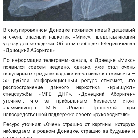
В оккупированном Донецке появился новый дешевый
и очень опасный наркотик «Микс», представляющий
угрозу для молодежи. Об этом сообщает telegram-канал
«Донецкий Абориген».
По информации телеграмм-канала, в Донецке «Микс»
появился совсем недавно, однако, уже стал очень
популярным среди молодежи из-за низкой стоимости —
50 рублей. Информационный ресурс отмечает, что
распространение данного наркотика «крышуют»
спецслужбы «МГБ ДНР». «Донецкий Абориген»
уточняет, что за прибыльным бизнесом стоит
«замминистра МГБ «Роман Грошевой при
непосредственной поддержке своего «руководителя».
Ресурс уточнил: «Очень страшно от картины, которую
наблюдаем в родном Донецке, страшно за будущее и
за молодежь».