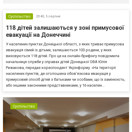
Суспільство
23:40,
5 серпня
118 дітей залишаються у зоні примусової
евакуації на Донеччині
У населених пунктах Донецької області, з яких триває примусова
евакуація сімей із дітьми, залишаються 103 родини, у яких
виховуються 118 дітей. Про це на онлайн-брифінгу повідомила
начальниця служби у справах дітей Донецької ОВА Юлія
Рижакова, передає кореспондент Укрінформу. «На території
населених пунктів, де оголошена обов’язкова евакуація у
примусовий спосіб дітей з батьками чи особами, що їх замінюють,
або іншими законними представниками, у 16 населен...
Суспільство