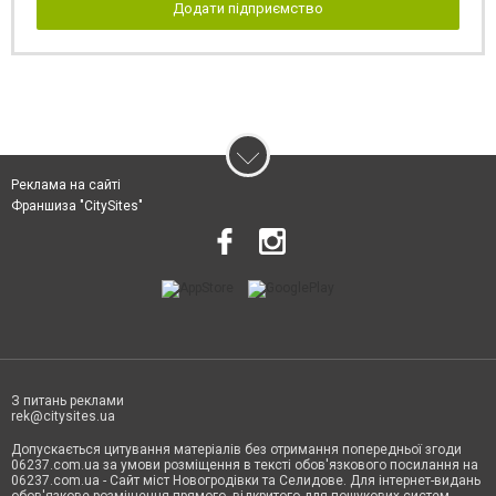
Додати підприємство
Реклама на сайті
Франшиза "CitySites"
З питань реклами
rek@citysites.ua
Допускається цитування матеріалів без отримання попередньої згоди
06237.com.ua за умови розміщення в тексті обов'язкового посилання на
06237.com.ua - Сайт міст Новогродівки та Селидове. Для інтернет-видань
обов'язкове розміщення прямого, відкритого для пошукових систем