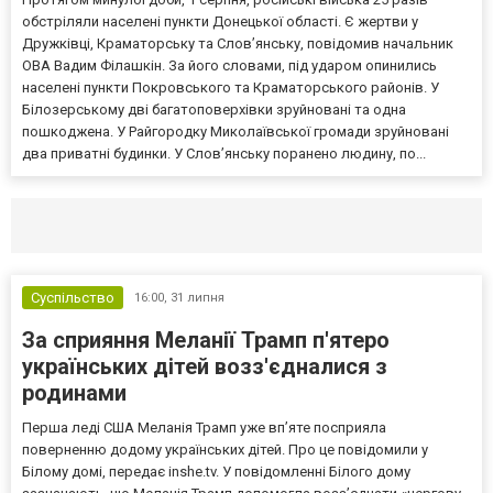
обстріляли населені пункти Донецької області. Є жертви у
Дружківці, Краматорську та Слов’янську, повідомив начальник
ОВА Вадим Філашкін. За його словами, під ударом опинились
населені пункти Покровського та Краматорського районів. У
Білозерському дві багатоповерхівки зруйновані та одна
пошкоджена. У Райгородку Миколаївської громади зруйновані
два приватні будинки. У Слов’янську поранено людину, по...
Селидово и Новогродовке
Справочная
Так
Суспільство
16:00,
31 липня
За сприяння Меланії Трамп п'ятеро
українських дітей возз'єдналися з
родинами
Перша леді США Меланія Трамп уже впʼяте посприяла
поверненню додому українських дітей. Про це повідомили у
Білому домі, передає inshe.tv. У повідомленні Білого дому