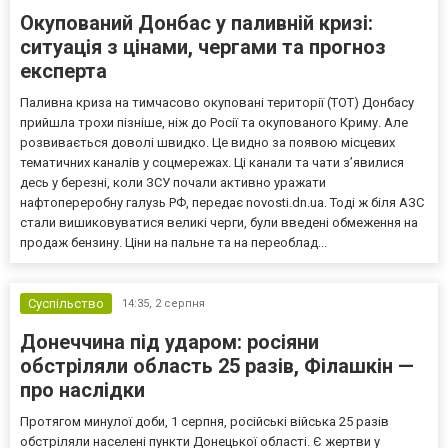
Окупований Донбас у паливній кризі:
ситуація з цінами, чергами та прогноз
експерта
Паливна криза на тимчасово окуповані території (ТОТ) Донбасу
прийшла трохи пізніше, ніж до Росії та окупованого Криму. Але
розвивається доволі швидко. Це видно за появою місцевих
тематичних каналів у соцмережах. Ці канали та чати з’явилися
десь у березні, коли ЗСУ почали активно уражати
нафтопереробну галузь РФ, передає novosti.dn.ua. Тоді ж біля АЗС
стали вишиковуватися великі черги, були введені обмеження на
продаж бензину. Ціни на пальне та на переоблад...
Суспільство
14:35,
2 серпня
Донеччина під ударом: росіяни
обстріляли область 25 разів, Філашкін —
про наслідки
Протягом минулої доби, 1 серпня, російські війська 25 разів
обстріляли населені пункти Донецької області. Є жертви у