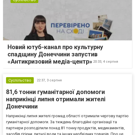
Новий ютуб-канал про культурну
спадщину Донеччини запустив
«Антикризовий медіа-центр»
20:33,
4 серпня
Суспільство
22:37,
3 серпня
81,6 тонни гуманітарної допомоги
наприкінці липня отримали жителі
Донеччини
Наприкінці липня жителі громад області отримали чергову партію
гуманітарної допомоги. За тиждень благодійні організації та
партнери розподілили понад 81 тонну продуктів, медикаментів,
засобів гігієни, питної води та інших необхідних товарів. Про це