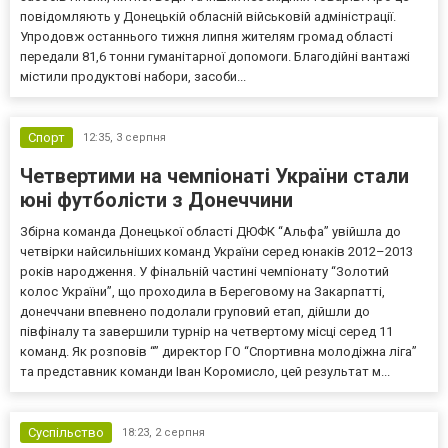
повідомляють у Донецькій обласній військовій адміністрації.
Упродовж останнього тижня липня жителям громад області
передали 81,6 тонни гуманітарної допомоги. Благодійні вантажі
містили продуктові набори, засоби...
Спорт
12:35,
3 серпня
Четвертими на чемпіонаті України стали
юні футболісти з Донеччини
Збірна команда Донецької області ДЮФК “Альфа” увійшла до
четвірки найсильніших команд України серед юнаків 2012–2013
років народження. У фінальній частині чемпіонату “Золотий
колос України”, що проходила в Береговому на Закарпатті,
донеччани впевнено подолали груповий етап, дійшли до
півфіналу та завершили турнір на четвертому місці серед 11
команд. Як розповів “” директор ГО “Спортивна молодіжна ліга”
та представник команди Іван Коромисло, цей результат м...
Суспільство
18:23,
2 серпня