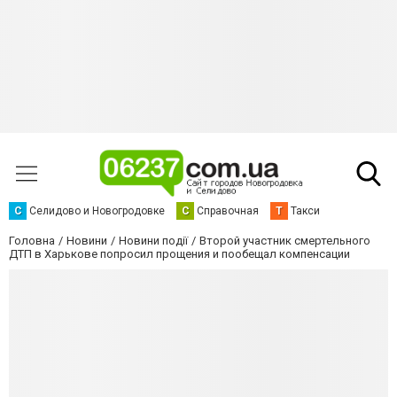
С
Селидово и Новогродовке
С
Справочная
Т
Такси
Головна
Новини
Новини події
Второй участник смертельного
ДТП в Харькове попросил прощения и пообещал компенсации