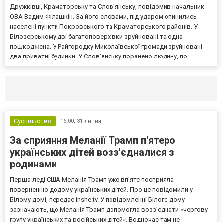
Дружківці, Краматорську та Слов’янську, повідомив начальник
ОВА Вадим Філашкін. За його словами, під ударом опинились
населені пункти Покровського та Краматорського районів. У
Білозерському дві багатоповерхівки зруйновані та одна
пошкоджена. У Райгородку Миколаївської громади зруйновані
два приватні будинки. У Слов’янську поранено людину, по...
Селидово и Новогродовке
Справочная
Так
Суспільство
16:00,
31 липня
За сприяння Меланії Трамп п'ятеро
українських дітей возз'єдналися з
родинами
Перша леді США Меланія Трамп уже впʼяте посприяла
поверненню додому українських дітей. Про це повідомили у
Білому домі, передає inshe.tv. У повідомленні Білого дому
зазначають, що Меланія Трамп допомогла возз’єднати «чергову
групу українських та російських дітей». Водночас там не