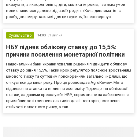
вказують, з яких регіонів ці діти, скільки їм років, і за яких умов
вони опинилися далеко від своїх родин. «Хоча дипломатія та
розбудова миру важливі для цих зусиль, їх перевершує...
Суспільство
14:00,
31 липня
НБУ підняв облікову ставку до 15,5%:
причини посилення монетарної політики
Національний банк України ухвалив рішення підвищити облікову
ставку до рівня 15,5%. Такий крок регулятор пояснює зростанням
цінового тиску та суттєвим прискоренням загальної інфляції, що
очікується до кінця року. Про це розповідає AgroReview. Мета
підвищення ставки та вплив на економіку Підвищення облікової
ставки, за даними пресслужби НБУ, спрямоване на забезпечення
привабливості гривневих активів для інвесторів, посилення
стійкості валютного ринку, а так...