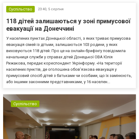
Суспільство
23:40,
5 серпня
118 дітей залишаються у зоні примусової
евакуації на Донеччині
У населених пунктах Донецької області, з яких триває примусова
евакуація сімей із дітьми, залишаються 103 родини, у яких
виховуються 118 дітей. Про це на онлайн-брифінгу повідомила
начальниця служби у справах дітей Донецької ОВА Юлія
Рижакова, передає кореспондент Укрінформу. «На території
населених пунктів, де оголошена обов’язкова евакуація у
примусовий спосіб дітей з батьками чи особами, що їх замінюють,
або іншими законними представниками, у 16 населен...
Суспільство