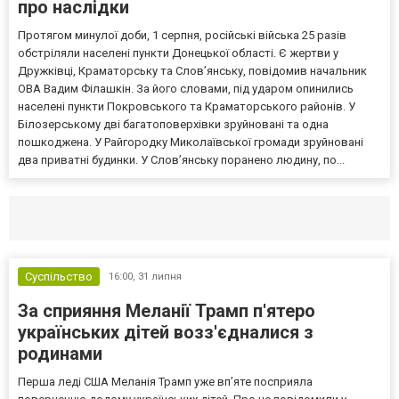
про наслідки
Протягом минулої доби, 1 серпня, російські війська 25 разів
обстріляли населені пункти Донецької області. Є жертви у
Дружківці, Краматорську та Слов’янську, повідомив начальник
ОВА Вадим Філашкін. За його словами, під ударом опинились
населені пункти Покровського та Краматорського районів. У
Білозерському дві багатоповерхівки зруйновані та одна
пошкоджена. У Райгородку Миколаївської громади зруйновані
два приватні будинки. У Слов’янську поранено людину, по...
Селидово и Новогродовке
Справочная
Так
Суспільство
16:00,
31 липня
За сприяння Меланії Трамп п'ятеро
українських дітей возз'єдналися з
родинами
Перша леді США Меланія Трамп уже впʼяте посприяла