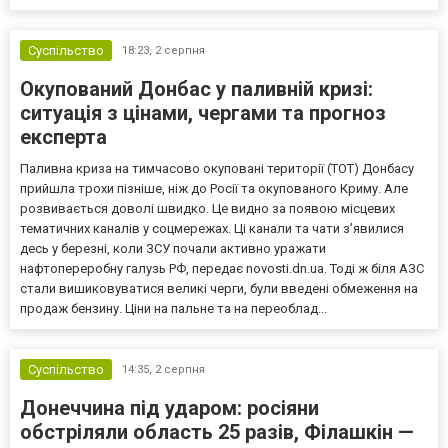
Суспільство
18:23,
2 серпня
Окупований Донбас у паливній кризі:
ситуація з цінами, чергами та прогноз
експерта
Паливна криза на тимчасово окуповані території (ТОТ) Донбасу
прийшла трохи пізніше, ніж до Росії та окупованого Криму. Але
розвивається доволі швидко. Це видно за появою місцевих
тематичних каналів у соцмережах. Ці канали та чати з’явилися
десь у березні, коли ЗСУ почали активно уражати
нафтопереробну галузь РФ, передає novosti.dn.ua. Тоді ж біля АЗС
стали вишиковуватися великі черги, були введені обмеження на
продаж бензину. Ціни на пальне та на переоблад...
Суспільство
14:35,
2 серпня
Донеччина під ударом: росіяни
обстріляли область 25 разів, Філашкін —