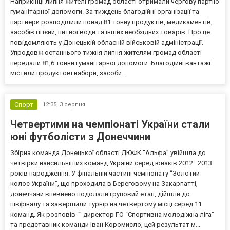
Наприкінці липня жителі громад області отримали чергову партію
гуманітарної допомоги. За тиждень благодійні організації та
партнери розподілили понад 81 тонну продуктів, медикаментів,
засобів гігієни, питної води та інших необхідних товарів. Про це
повідомляють у Донецькій обласній військовій адміністрації.
Упродовж останнього тижня липня жителям громад області
передали 81,6 тонни гуманітарної допомоги. Благодійні вантажі
містили продуктові набори, засоби...
Спорт
12:35,
3 серпня
Четвертими на чемпіонаті України стали
юні футболісти з Донеччини
Збірна команда Донецької області ДЮФК “Альфа” увійшла до
четвірки найсильніших команд України серед юнаків 2012–2013
років народження. У фінальній частині чемпіонату “Золотий
колос України”, що проходила в Береговому на Закарпатті,
донеччани впевнено подолали груповий етап, дійшли до
півфіналу та завершили турнір на четвертому місці серед 11
команд. Як розповів “” директор ГО “Спортивна молодіжна ліга”
та представник команди Іван Коромисло, цей результат м...