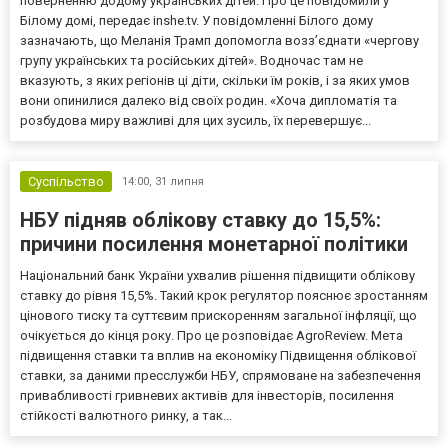
поверненню додому українських дітей. Про це повідомили у
Білому домі, передає inshe.tv. У повідомленні Білого дому
зазначають, що Меланія Трамп допомогла возз’єднати «чергову
групу українських та російських дітей». Водночас там не
вказують, з яких регіонів ці діти, скільки їм років, і за яких умов
вони опинилися далеко від своїх родин. «Хоча дипломатія та
розбудова миру важливі для цих зусиль, їх перевершує...
Суспільство
14:00,
31 липня
НБУ підняв облікову ставку до 15,5%:
причини посилення монетарної політики
Національний банк України ухвалив рішення підвищити облікову
ставку до рівня 15,5%. Такий крок регулятор пояснює зростанням
цінового тиску та суттєвим прискоренням загальної інфляції, що
очікується до кінця року. Про це розповідає AgroReview. Мета
підвищення ставки та вплив на економіку Підвищення облікової
ставки, за даними пресслужби НБУ, спрямоване на забезпечення
привабливості гривневих активів для інвесторів, посилення
стійкості валютного ринку, а так...