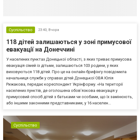
Суспільство
23:40,
Вчора
118 дітей залишаються у зоні примусової
евакуації на Донеччині
У населених пунктах Донецької області, з яких триває примусова
евакуація сімей із дітьми, залишаються 103 родини, у яких
виховуються 118 дітей. Про це на онлайн-брифінгу повідомила
начальниця служби у справах дітей Донецької ОВА Юлія
Рижакова, передає кореспондент Укрінформу. «На території
населених пунктів, де оголошена обов’язкова евакуація у
примусовий спосіб дітей з батьками чи особами, що їх замінюють,
або іншими законними представниками, у 16 населен...
Суспільство