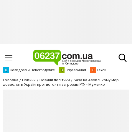
С
Селидово и Новогродовке
С
Справочная
Т
Такси
Головна
Новини
Новини політики
База на Азовському морі
дозволить Україні протистояти загрозам РФ, - Муженко