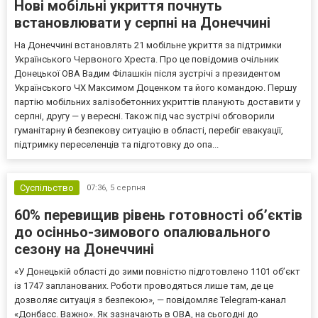
Нові мобільні укриття почнуть
встановлювати у серпні на Донеччині
На Донеччині встановлять 21 мобільне укриття за підтримки
Українського Червоного Хреста. Про це повідомив очільник
Донецької ОВА Вадим Філашкін після зустрічі з президентом
Українського ЧХ Максимом Доценком та його командою. Першу
партію мобільних залізобетонних укриттів планують доставити у
серпні, другу — у вересні. Також під час зустрічі обговорили
гуманітарну й безпекову ситуацію в області, перебіг евакуації,
підтримку переселенців та підготовку до опа...
Суспільство
07:36,
5 серпня
60% перевищив рівень готовності об’єктів
до осінньо-зимового опалювального
сезону на Донеччині
«У Донецькій області до зими повністю підготовлено 1101 об’єкт
із 1747 запланованих. Роботи проводяться лише там, де це
дозволяє ситуація з безпекою», — повідомляє Telegram-канал
«Донбасс. Важно». Як зазначають в ОВА, на сьогодні до