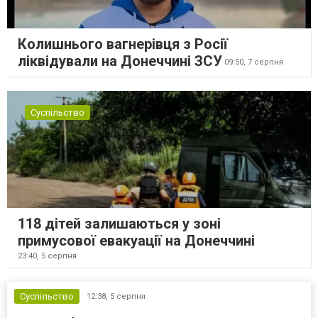
Колишнього вагнерівця з Росії
ліквідували на Донеччині ЗСУ
09:50,
7 серпня
Суспільство
118 дітей залишаються у зоні
примусової евакуації на Донеччині
23:40,
5 серпня
Суспільство
12:38,
5 серпня