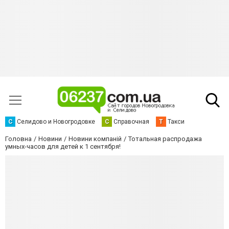
С
Селидово и Новогродовке
С
Справочная
Т
Такси
Головна
Новини
Новини компаній
Тотальная распродажа
умных-часов для детей к 1 сентября!