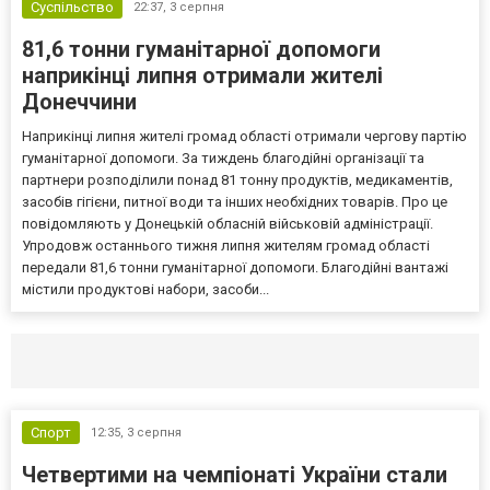
Суспільство
22:37,
3 серпня
81,6 тонни гуманітарної допомоги
наприкінці липня отримали жителі
Донеччини
Наприкінці липня жителі громад області отримали чергову партію
гуманітарної допомоги. За тиждень благодійні організації та
партнери розподілили понад 81 тонну продуктів, медикаментів,
засобів гігієни, питної води та інших необхідних товарів. Про це
повідомляють у Донецькій обласній військовій адміністрації.
Упродовж останнього тижня липня жителям громад області
передали 81,6 тонни гуманітарної допомоги. Благодійні вантажі
містили продуктові набори, засоби...
Селидово и Новогродовке
Справочная
Так
Спорт
12:35,
3 серпня
Четвертими на чемпіонаті України стали