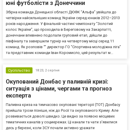
юні футболісти з Донеччини
Збірна команда Донецької області ДЮФК “Альфа” увійшла до
четвірки найсильніших команд України серед юнаків 2012–2013
років народження. У фінальній частині чемпіонату “Золотий
колос України”, що проходила в Береговому на Закарпатті,
донеччани впевнено подолали груповий етап, дійшли до
півфіналу та завершили турнір на четвертому місці серед 11
команд. Як розповів “” директор ГО “Спортивна молодіжна ліга”
та представник команди Іван Коромисло, цей результат м...
Суспільство
18:23,
2 серпня
Окупований Донбас у паливній кризі:
ситуація з цінами, чергами та прогноз
експерта
Паливна криза на тимчасово окуповані території (ТОТ) Донбасу
прийшла трохи пізніше, ніж до Росії та окупованого Криму. Але
розвивається доволі швидко. Це видно за появою місцевих
тематичних каналів у соцмережах. Ці канали та чати з’явилися
десь у березні, коли ЗСУ почали активно уражати