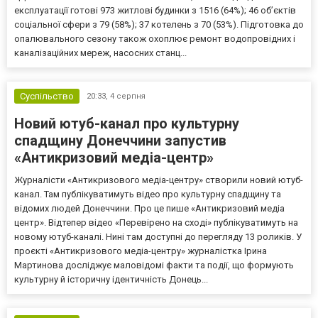
експлуатації готові 973 житлові будинки з 1516 (64%); 46 об’єктів
соціальної сфери з 79 (58%); 37 котелень з 70 (53%). Підготовка до
опалювального сезону також охоплює ремонт водопровідних і
каналізаційних мереж, насосних станц...
Суспільство
20:33,
4 серпня
Новий ютуб-канал про культурну
спадщину Донеччини запустив
«Антикризовий медіа-центр»
Журналісти «Антикризового медіа-центру» створили новий ютуб-
канал. Там публікуватимуть відео про культурну спадщину та
відомих людей Донеччини. Про це пише «Антикризовий медіа
центр». Відтепер відео «Перевірено на сході» публікуватимуть на
новому ютуб-каналі. Нині там доступні до перегляду 13 роликів. У
проєкті «Антикризового медіа-центру» журналістка Ірина
Мартинова досліджує маловідомі факти та події, що формують
культурну й історичну ідентичність Донець...