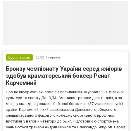
Суспільство
23:52,
7 серпня
Бронзу чемпіонату України серед юніорів
здобув краматорський боксер Ренат
Карчемний
Про це інформує Технополіс з посиланням на управління фізичної
культури та спорту ДонОДА. Змагання тривали десять днів, а за
місця у складі національної збірної боролися 437 учасників з усієї
країни. Карчемний, який є вихованцем Донецького обласного
спеціалізованого фахового коледжу спортивного профілю,
виступав у ваговій категорії до 52 кг. Підготовкою спортсмена
займаються тренери Андрій Бичков та Олександр Біжунов. Серед