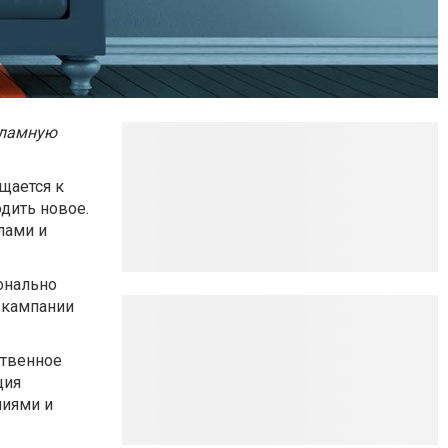
кламную
щается к
одить новое.
лами и
онально
 кампании
ственное
ция
ниями и