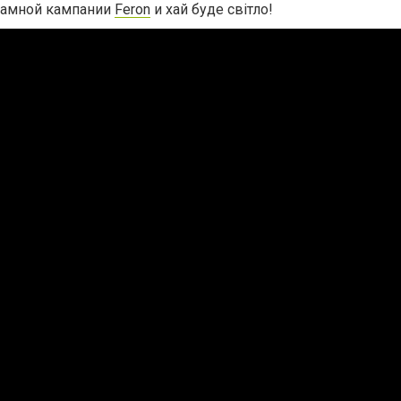
ламной кампании
Feron
и хай буде світло!