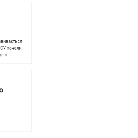
озвивається
 ЗСУ почали
дені
о