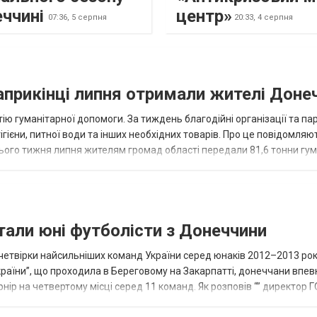
еччині
центр»
07:36,
5 серпня
20:33,
4 серпня
наприкінці липня отримали жителі Доне
ію гуманітарної допомоги. За тиждень благодійні організації та па
ігієни, питної води та інших необхідних товарів. Про це повідомляю
нього тижня липня жителям громад області передали 81,6 тонни гум
и...
тали юні футболісти з Донеччини
етвірки найсильніших команд України серед юнаків 2012–2013 рок
країни”, що проходила в Береговому на Закарпатті, донеччани впе
нір на четвертому місці серед 11 команд. Як розповів “” директор Г
исло, цей результат м...