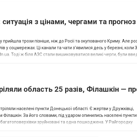
 ситуація з цінами, чергами та прогноз
 прийшла трохи пізніше, ніж до Росії та окупованого Криму. Але р
в у соцмережах. Ці канали та чати з’явилися десь у березні, коли
.ua. Тоді ж біля АЗС стали вишиковуватися великі черги, були вве
...
ріляли область 25 разів, Філашкін — пр
стріляли населені пункти Донецької області. Є жертви у Дружківці,
 Філашкін. За його словами, під ударом опинились населені пункти
і багатоповерхівки зруйновані та одна пошкоджена. У Райгородку
в’янську поранено людину, по...