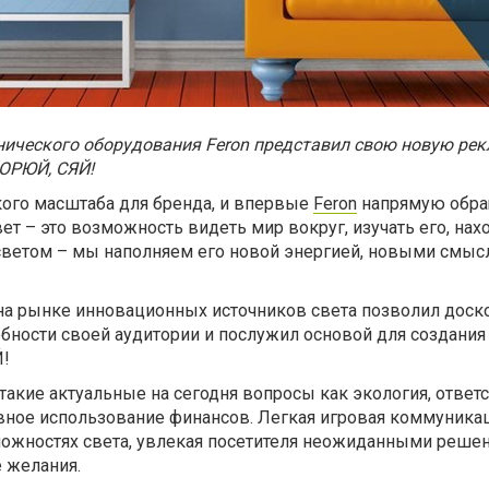
нического оборудования Feron представил свою новую ре
ОРЮЙ, СЯЙ!
кого масштаба для бренда, и впервые
Feron
напрямую обра
ет – это возможность видеть мир вокруг, изучать его, нах
светом – мы наполняем его новой энергией, новыми смыс
на рынке инновационных источников света позволил доск
ебности своей аудитории и послужил основой для создания
!
 такие актуальные на сегодня вопросы как экология, ответ
вное использование финансов. Легкая игровая коммуника
можностях света, увлекая посетителя неожиданными реше
 желания.