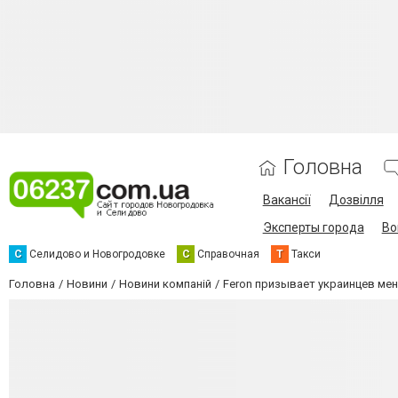
Головна
Вакансії
Дозвілля
Эксперты города
Во
С
Селидово и Новогродовке
С
Справочная
Т
Такси
Головна
Новини
Новини компаній
Feron призывает украинцев ме