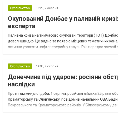
Суспільство
18:23,
2 серпня
Окупований Донбас у паливній кризі:
експерта
Паливна криза на тимчасово окуповані території (ТОТ) Донбасу
доволі швидко. Це видно за появою місцевих тематичних каналі
активно уражати нафтопереробну галузь РФ, передає novosti.dn
обмеження на продаж бензину. Ціни на пальне та на переоблад
Суспільство
14:35,
2 серпня
Донеччина під ударом: росіяни обст
наслідки
Протягом минулої доби, 1 серпня, російські війська 25 разів об
Краматорську та Слов’янську, повідомив начальник ОВА Вадим
Покровського та Краматорського районів. У Білозерському дв
Миколаївської громади зруйновані два приватні будинки. У Сло