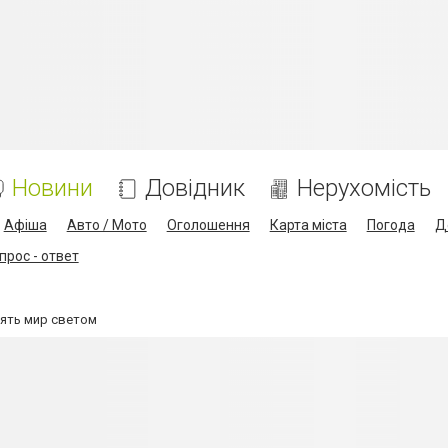
Новини
Довідник
Нерухомість
Афіша
Авто / Мото
Оголошення
Карта міста
Погода
Д
прос - ответ
нять мир светом