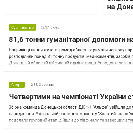
на Дон
Суспільство
22:37,
3 серпня
81,6 тонни гуманітарної допомоги 
Наприкінці липня жителі громад області отримали чергову парт
розподілили понад 81 тонну продуктів, медикаментів, засобів г
Донецькій обласній військовій адміністрації. Упродовж остан
допомоги. Благодійні вантажі містили продуктові набори, засоб
Спорт
12:35,
3 серпня
Четвертими на чемпіонаті України с
Збірна команда Донецької області ДЮФК “Альфа” увійшла до ч
народження. У фінальній частині чемпіонату “Золотий колос У
подолали груповий етап, дійшли до півфіналу та завершили тур
“Спортивна молодіжна ліга” та представник команди Іван Кором