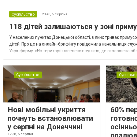
Суспільство
23:40,
5 серпня
118 дітей залишаються у зоні приму
У населених пунктах Донецької області, з яких триває примусо
дітей. Про це на онлайн-брифінгу повідомила начальниця слу
Укрінформу. «На території населених пунктів, де оголошена обо
замінюють, або іншими законними представниками, у 16 населе
Суспільство
Суспільс
Нові мобільні укриття
60% пе
почнуть встановлювати
готовно
у серпні на Донеччині
осіннь
опалюв
12:38,
5 серпня