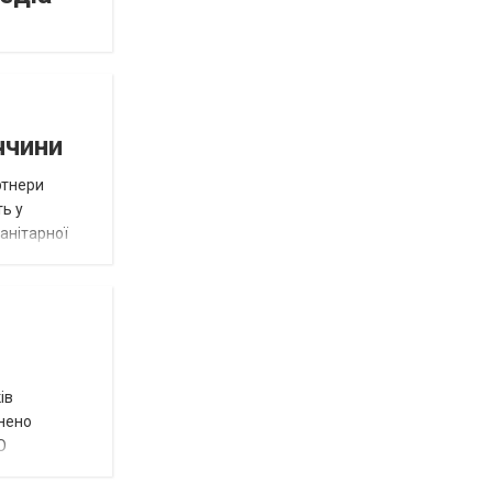
ччини
ртнери
ть у
анітарної
ів
внено
О