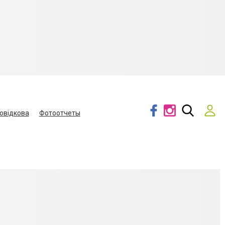
овідкова
Фотоотчеты