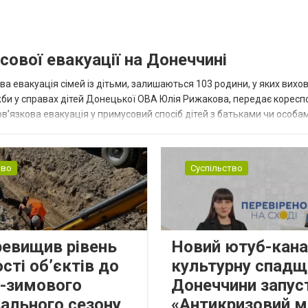
сової евакуації на Донеччині
ва евакуація сімей із дітьми, залишаються 103 родини, у яких вихо
жби у справах дітей Донецької ОВА Юлія Рижакова, передає корес
в’язкова евакуація у примусовий спосіб дітей з батьками чи особам
н...
тво
Суспільство
ревищив рівень
Новий ютуб-кана
сті об’єктів до
культурну спадщ
о-зимового
Донеччини запус
ального сезону
«Антикризовий м