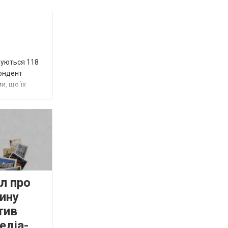
вуються 118
пондент
и, що їх
л про
ину
тив
едіа-