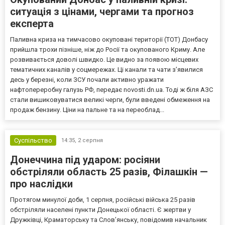
ситуація з цінами, чергами та прогноз
експерта
Паливна криза на тимчасово окуповані території (ТОТ) Донбасу
прийшла трохи пізніше, ніж до Росії та окупованого Криму. Але
розвивається доволі швидко. Це видно за появою місцевих
тематичних каналів у соцмережах. Ці канали та чати з’явилися
десь у березні, коли ЗСУ почали активно уражати
нафтопереробну галузь РФ, передає novosti.dn.ua. Тоді ж біля АЗС
стали вишиковуватися великі черги, були введені обмеження на
продаж бензину. Ціни на пальне та на переоблад...
Суспільство
14:35,
2 серпня
Донеччина під ударом: росіяни
обстріляли область 25 разів, Філашкін —
про наслідки
Протягом минулої доби, 1 серпня, російські війська 25 разів
обстріляли населені пункти Донецької області. Є жертви у
Дружківці, Краматорську та Слов’янську, повідомив начальник