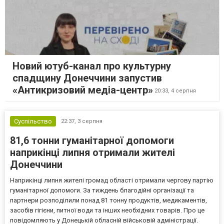
Новий ютуб-канал про культурну
спадщину Донеччини запустив
«Антикризовий медіа-центр»
20:33,
4 серпня
Суспільство
22:37,
3 серпня
81,6 тонни гуманітарної допомоги
наприкінці липня отримали жителі
Донеччини
Наприкінці липня жителі громад області отримали чергову партію
гуманітарної допомоги. За тиждень благодійні організації та
партнери розподілили понад 81 тонну продуктів, медикаментів,
засобів гігієни, питної води та інших необхідних товарів. Про це
повідомляють у Донецькій обласній військовій адміністрації.