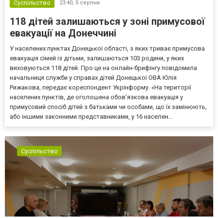
Суспільство
23:40,
5 серпня
118 дітей залишаються у зоні примусової
евакуації на Донеччині
У населених пунктах Донецької області, з яких триває примусова
евакуація сімей із дітьми, залишаються 103 родини, у яких
виховуються 118 дітей. Про це на онлайн-брифінгу повідомила
начальниця служби у справах дітей Донецької ОВА Юлія
Рижакова, передає кореспондент Укрінформу. «На території
населених пунктів, де оголошена обов’язкова евакуація у
примусовий спосіб дітей з батьками чи особами, що їх замінюють,
або іншими законними представниками, у 16 населен...
Суспільство