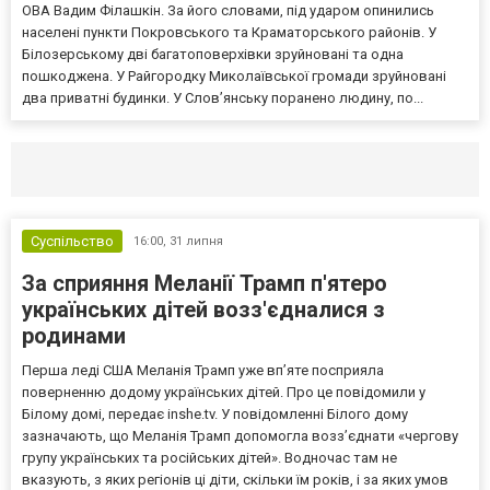
ОВА Вадим Філашкін. За його словами, під ударом опинились
населені пункти Покровського та Краматорського районів. У
Білозерському дві багатоповерхівки зруйновані та одна
пошкоджена. У Райгородку Миколаївської громади зруйновані
два приватні будинки. У Слов’янську поранено людину, по...
Селидово и Новогродовке
Справочная
Так
Суспільство
16:00,
31 липня
За сприяння Меланії Трамп п'ятеро
українських дітей возз'єдналися з
родинами
Перша леді США Меланія Трамп уже впʼяте посприяла
поверненню додому українських дітей. Про це повідомили у
Білому домі, передає inshe.tv. У повідомленні Білого дому
зазначають, що Меланія Трамп допомогла возз’єднати «чергову
групу українських та російських дітей». Водночас там не
вказують, з яких регіонів ці діти, скільки їм років, і за яких умов