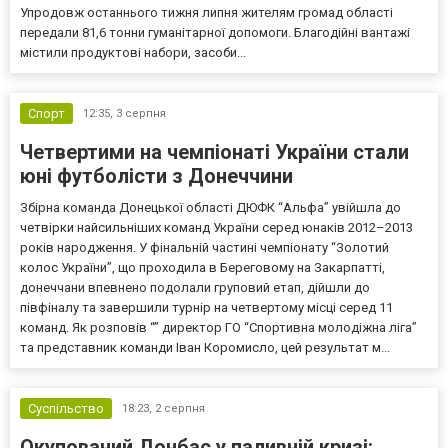
Упродовж останнього тижня липня жителям громад області
передали 81,6 тонни гуманітарної допомоги. Благодійні вантажі
містили продуктові набори, засоби...
Спорт
12:35,
3 серпня
Четвертими на чемпіонаті України стали
юні футболісти з Донеччини
Збірна команда Донецької області ДЮФК “Альфа” увійшла до
четвірки найсильніших команд України серед юнаків 2012–2013
років народження. У фінальній частині чемпіонату “Золотий
колос України”, що проходила в Береговому на Закарпатті,
донеччани впевнено подолали груповий етап, дійшли до
півфіналу та завершили турнір на четвертому місці серед 11
команд. Як розповів “” директор ГО “Спортивна молодіжна ліга”
та представник команди Іван Коромисло, цей результат м...
Суспільство
18:23,
2 серпня
Окупований Донбас у паливній кризі: