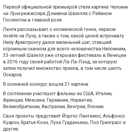
Первой официальной премьерой стала картина
Человек
на Луне
режиссера Дэмиена Шазелла с Райаном
Гослингом в главной роли.
Лента рассказывает о космической гонке, первом
полёте на Луну, а также о том, какой ценой астронавту
Нилу Армстронгу дался маленький шаг, ставший
огромным скачком для всего человечества.Напомним,
33-летний Шазелл уже открывал фестиваль в Венеции
в 2016 году своей работой Ла-Ла-Лэнд, за которую
затем получил множество призов, в том числе шесть
Оскаров.
В основной конкурс вошла 21 картина.
В состязании участвуют фильмы из США, Италии,
Франции, Мексики, Германии, Норвегии,
Великобритании, Австралии, Венгрии, Японии.
Свои проекты представят Йоргос Лантимос, Альфонсо
Куарон, братья Коэн, Лука Гуаданьино, Пол Гринграсс и
другие.