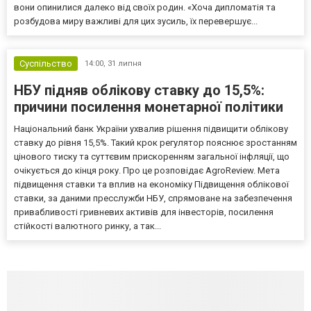
вони опинилися далеко від своїх родин. «Хоча дипломатія та
розбудова миру важливі для цих зусиль, їх перевершує...
Суспільство
14:00,
31 липня
НБУ підняв облікову ставку до 15,5%:
причини посилення монетарної політики
Національний банк України ухвалив рішення підвищити облікову
ставку до рівня 15,5%. Такий крок регулятор пояснює зростанням
цінового тиску та суттєвим прискоренням загальної інфляції, що
очікується до кінця року. Про це розповідає AgroReview. Мета
підвищення ставки та вплив на економіку Підвищення облікової
ставки, за даними пресслужби НБУ, спрямоване на забезпечення
привабливості гривневих активів для інвесторів, посилення
стійкості валютного ринку, а так...