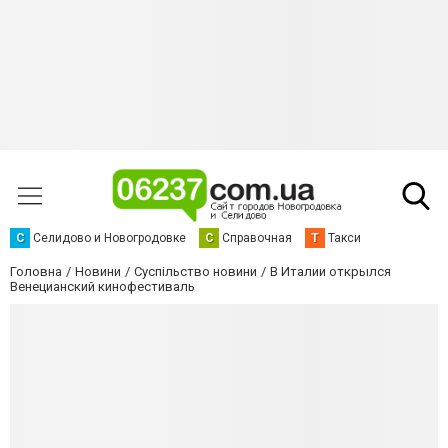
С
Селидово и Новогродовке
С
Справочная
Т
Такси
Головна
Новини
Суспільство новини
В Италии открылся
Венецианский кинофестиваль