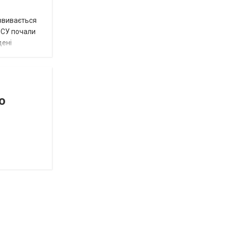
озвивається
 ЗСУ почали
дені
о