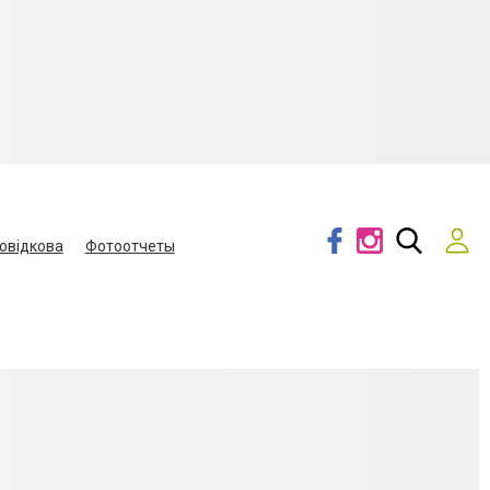
овідкова
Фотоотчеты