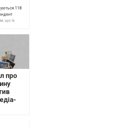
вуються 118
пондент
и, що їх
л про
ину
тив
едіа-