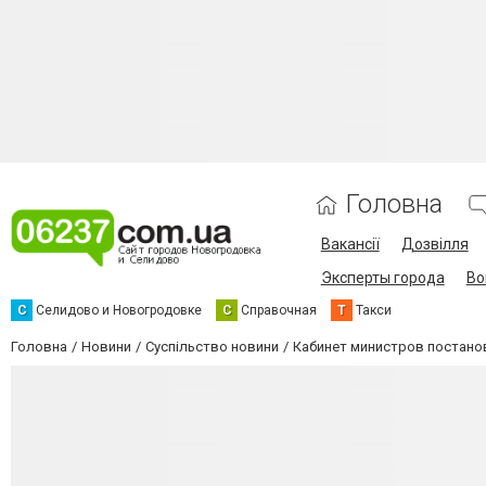
Головна
Вакансії
Дозвілля
Эксперты города
Во
С
Селидово и Новогродовке
С
Справочная
Т
Такси
Головна
Новини
Суспільство новини
Кабинет министров постано