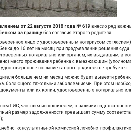
влением от 22 августа 2018 года № 619
внесло ряд важн
бенком за границу
без согласия второго родителя.
(доверенное лицо с удостоверенным нотариусом согласием
енка до 16 лет на месяц при предъявлении решения суда 
остоверенных нотариально или органом, их выдавшим, в к
ено) место проживания ребенка с выезжающим (уполно
удостоверенное согласие второго родителя не требуется.
одителя больше чем на месяц можно будет вывезти ребенк
ка, болеющего тяжелыми заболеваниями. При этом необх
окументы или их копии, удостоверенные нотариально или
ном ГИС, частным исполнителем, о наличии задолженности
упный размер задолженности превышает сумму соответст
а
);
ачебно-консультативной комиссией лечебно-профилактич