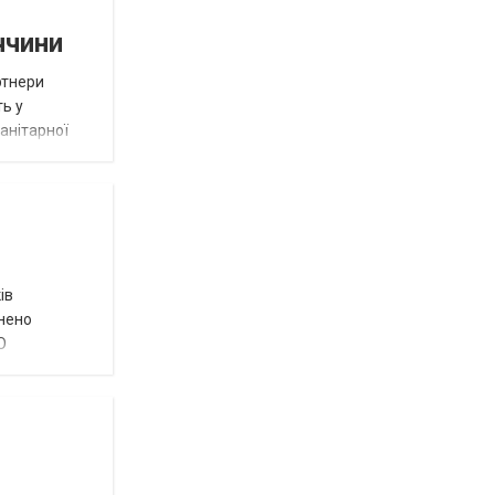
ччини
ртнери
ть у
анітарної
ів
внено
О