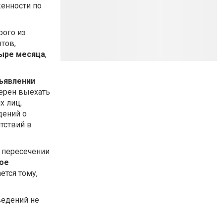
женности по
рого из
тов,
тыре месяца
,
дъявлении
мерен выехать
х лиц,
дений о
тствий в
в пересечении
ое
ется тому,
ведений не