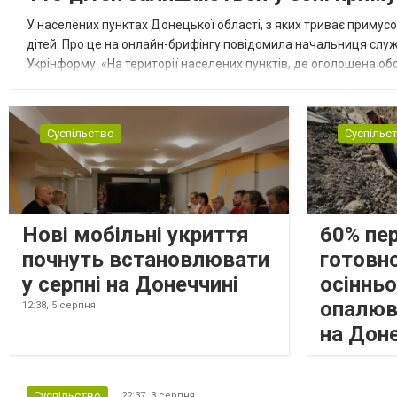
У населених пунктах Донецької області, з яких триває примусо
дітей. Про це на онлайн-брифінгу повідомила начальниця слу
Укрінформу. «На території населених пунктів, де оголошена обо
замінюють, або іншими законними представниками, у 16 населе
Суспільство
Суспільс
Нові мобільні укриття
60% пе
почнуть встановлювати
готовно
у серпні на Донеччині
осіннь
опалюв
12:38,
5 серпня
на Дон
Суспільство
22:37,
3 серпня