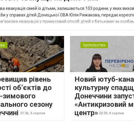
ва евакуація сімей із дітьми, залишаються 103 родини, у яких вихо
жби у справах дітей Донецької ОВА Юлія Рижакова, передає корес
в’язкова евакуація у примусовий спосіб дітей з батьками чи особам
н...
тво
Суспільство
ревищив рівень
Новий ютуб-кана
сті об’єктів до
культурну спадщ
о-зимового
Донеччини запус
ального сезону
«Антикризовий м
еччині
центр»
07:36,
5 серпня
20:33,
4 серпня