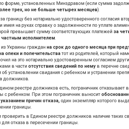
 по форме, установленных Минздравом (если сумма задол
олее трех, но не больше четырех месяцев
).
за границу без нотариально удостоверенного согласия вто
и имея на руках справку о задолженности по уплате алимен
орой превышает сумму соответствующих платежей
за че
,
частным исполнителем
.
 из Украины граждан
на срок до одного месяца при пре
на опеки и попечительства
тот из родителей, который на
очил на это нотариально удостоверенным согласием други
ками в части
отсутствия сведений по нему
в перечне све
об установлении свидания с ребенком и устранении препя
а должников.
Едином реестре должников есть, пограничник отказывает 
ы с ребенком. При этом пограничник выносит
обоснованн
указанием причин отказа,
один экземпляр которого выда
чении границы.
 проверить в Едином реестре должников наличие таких с
для отказа в пересечении границы.