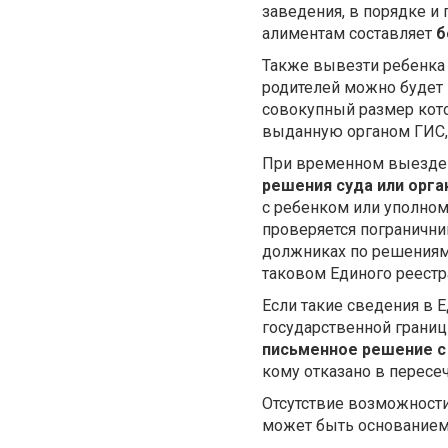
заведения, в порядке и
алиментам составляет
б
Также вывезти ребенка 
родителей можно будет 
совокупный размер кот
выданную органом ГИС
При временном выезде
решения суда или орга
с ребенком или уполном
проверяется погранични
должниках по решениям 
таковом Единого реестр
Если такие сведения в 
государственной границ
письменное решение с 
кому отказано в пересе
Отсутствие возможности
может быть основанием 