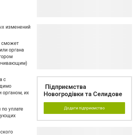
ых изменений
) сможет
или органа
отором
мачивающим)
а с
одимо
Підприємства
 органом, их
Новогродівки та Селидове
Додати підприємство
 по уплате
вующих
еского