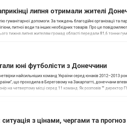
наприкінці липня отримали жителі Доне
ію гуманітарної допомоги. За тиждень благодійні організації та па
ігієни, питної води та інших необхідних товарів. Про це повідомляю
нього тижня липня жителям громад області передали 81,6 тонни гум
и...
тали юні футболісти з Донеччини
етвірки найсильніших команд України серед юнаків 2012–2013 рок
країни”, що проходила в Береговому на Закарпатті, донеччани впе
нір на четвертому місці серед 11 команд. Як розповів “” директор Г
исло, цей результат м...
 ситуація з цінами, чергами та прогноз