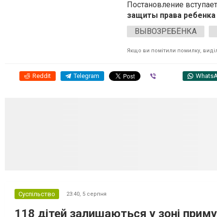
Постановление вступает
защиты права ребенка
ВЫВОЗРЕБЁНКА
Якщо ви помітили помилку, виділі
Reddit
Telegram
Viber
Whats
Суспільство
23:40,
5 серпня
118 дітей залишаються у зоні приму