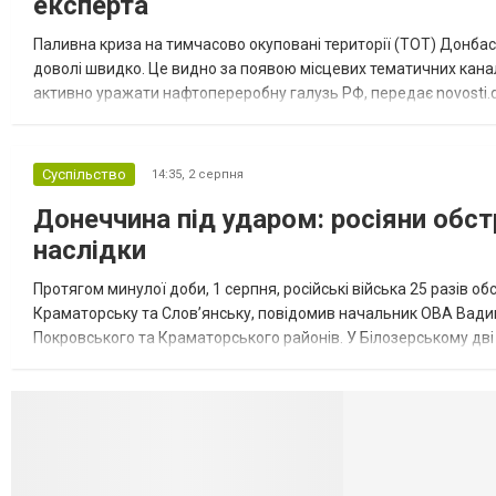
експерта
Паливна криза на тимчасово окуповані території (ТОТ) Донбасу
доволі швидко. Це видно за появою місцевих тематичних каналі
активно уражати нафтопереробну галузь РФ, передає novosti.dn
обмеження на продаж бензину. Ціни на пальне та на переоблад
Суспільство
14:35,
2 серпня
Донеччина під ударом: росіяни обст
наслідки
Протягом минулої доби, 1 серпня, російські війська 25 разів об
Краматорську та Слов’янську, повідомив начальник ОВА Вадим
Покровського та Краматорського районів. У Білозерському дв
Миколаївської громади зруйновані два приватні будинки. У Сло
Селидово и Н