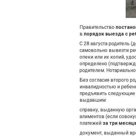
Правительство
постано
в
порядок выезда с ре
С 28 августа родитель 
самовольно вывезти реб
опеки или их копий, уд
определено (подтвержд
родителем. Нотариально 
Без согласия второго р
инвалидностью и ребен
предъявить следующие д
выдавшим:
справку, выданную орга
алиментов (если совок
платежей
за три месяц
документ, выданный вр