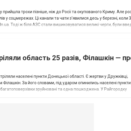
 прийшла трохи пізніше, ніж до Росії та окупованого Криму. Але р
в у соцмережах. Ці канали та чати з’явилися десь у березні, коли
.ua. Тоді ж біля АЗС стали вишиковуватися великі черги, були вве
...
ріляли область 25 разів, Філашкін — пр
стріляли населені пункти Донецької області. Є жертви у Дружківці,
 Філашкін. За його словами, під ударом опинились населені пункти
і багатоповерхівки зруйновані та одна пошкоджена. У Райгородку
в’янську поранено людину, по...
овогродовке
Справочная
Такси