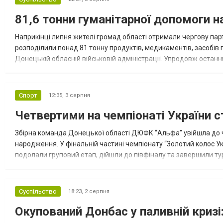
81,6 тонни гуманітарної допомоги 
Наприкінці липня жителі громад області отримали чергову парт
розподілили понад 81 тонну продуктів, медикаментів, засобів г
Донецькій обласній військовій адміністрації. Упродовж остан
допомоги. Благодійні вантажі містили продуктові набори, засоб
Спорт
12:35,
3 серпня
Четвертими на чемпіонаті України с
Збірна команда Донецької області ДЮФК “Альфа” увійшла до ч
народження. У фінальній частині чемпіонату “Золотий колос У
подолали груповий етап, дійшли до півфіналу та завершили тур
“Спортивна молодіжна ліга” та представник команди Іван Кором
Суспільство
18:23,
2 серпня
Окупований Донбас у паливній кризі: