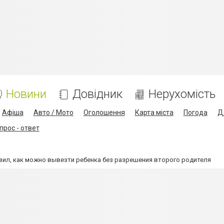
Новини
Довідник
Нерухомість
Афіша
Авто / Мото
Оголошення
Карта міста
Погода
Д
прос - ответ
вил, как можно вывезти ребенка без разрешения второго родителя