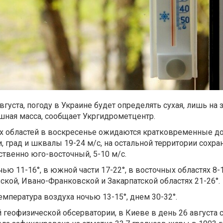
вгуста, погоду в Украине будет определять сухая, лишь на 
шная масса, сообщает Укргидрометцентр.
х областей в воскресенье ожидаются кратковременные до
 град и шквалы 19-24 м/с, на остальной территории сохран
ственно юго-восточный, 5-10 м/с.
ью 11-16°, в южной части 17-22°, в восточных областях 8-1
ской, Ивано-Франковской и Закарпатской областях 21-26°.
температура воздуха ночью 13-15°, днем 30-32°.
геофизической обсерватории, в Киеве в день 26 августа 