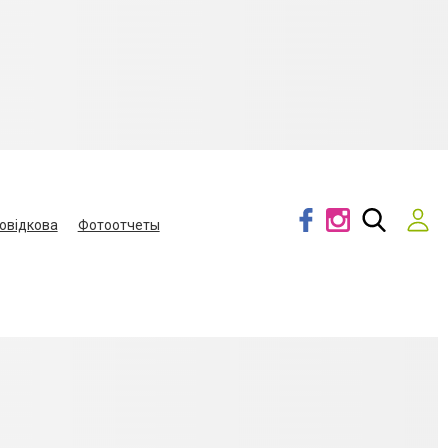
овідкова
Фотоотчеты