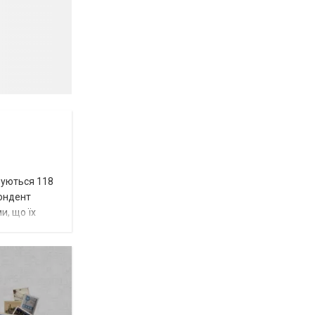
вуються 118
пондент
и, що їх