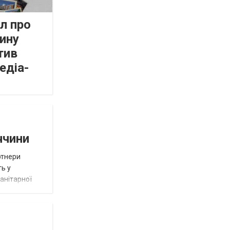
л про
ину
тив
едіа-
ччини
ртнери
ть у
анітарної