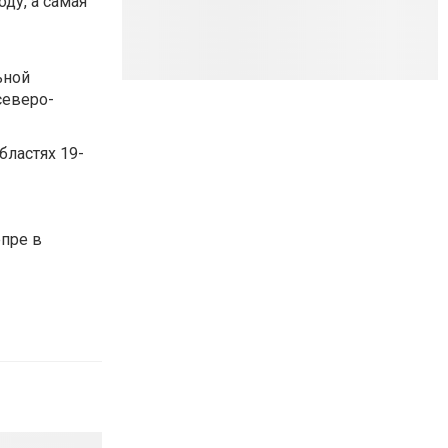
ду, а самая
ьной
северо-
бластях 19-
епре в