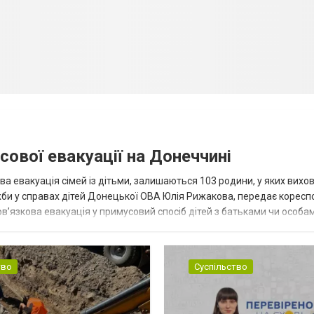
сової евакуації на Донеччині
ва евакуація сімей із дітьми, залишаються 103 родини, у яких вихо
жби у справах дітей Донецької ОВА Юлія Рижакова, передає корес
в’язкова евакуація у примусовий спосіб дітей з батьками чи особам
н...
тво
Суспільство