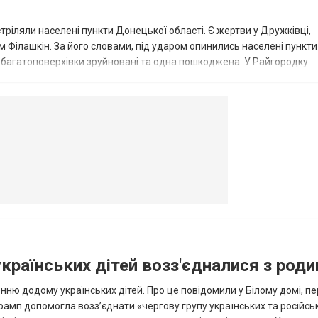
стріляли населені пункти Донецької області. Є жертви у Дружківці,
 Філашкін. За його словами, під ударом опинились населені пункти
і багатоповерхівки зруйновані та одна пошкоджена. У Райгородку
в’янську поранено людину, по...
овогродовке
Справочная
Такси
українських дітей возз'єдналися з род
ню додому українських дітей. Про це повідомили у Білому домі, п
рамп допомогла возз’єднати «чергову групу українських та російськ