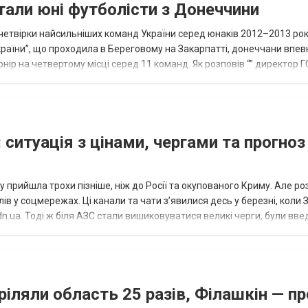
тали юні футболісти з Донеччини
етвірки найсильніших команд України серед юнаків 2012–2013 рок
країни”, що проходила в Береговому на Закарпатті, донеччани впе
нір на четвертому місці серед 11 команд. Як розповів “” директор Г
исло, цей результат м...
 ситуація з цінами, чергами та прогноз
 прийшла трохи пізніше, ніж до Росії та окупованого Криму. Але р
в у соцмережах. Ці канали та чати з’явилися десь у березні, коли
.ua. Тоді ж біля АЗС стали вишиковуватися великі черги, були вве
...
ріляли область 25 разів, Філашкін — пр