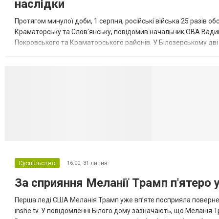
наслідки
Протягом минулої доби, 1 серпня, російські війська 25 разів об
Краматорську та Слов’янську, повідомив начальник ОВА Вадим
Покровського та Краматорського районів. У Білозерському дв
Миколаївської громади зруйновані два приватні будинки. У Сло
Селидово и Н
Суспільство
16:00,
31 липня
За сприяння Меланії Трамп п'ятеро 
Перша леді США Меланія Трамп уже впʼяте посприяла повернен
inshe.tv. У повідомленні Білого дому зазначають, що Меланія Т