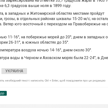
ла зафиксирована на отметке 33,7 градусов жары в 1903 го
ке 6,3 градусов выше ноля в 1899 году.
ста, в западных и Житомирской областях местами пройдут
 грозы, в отдельных районах шквалы 15-20 м/с; на остал
ов. Ветер юго-восточный с переходом на Правобережье на 
ью 11-16°, на побережье морей до 20°; днем в западных о
ории 26-31°, в южных областях до 35°.
температура воздуха ночью 14-16°, днем около 30°.
ратура воды в Черном и Азовском морях была 22-24°, в Дн
УКРАИНА
ть необхідний текст і натисніть Ctrl + Enter, щоб повідомити про це редакцію
App