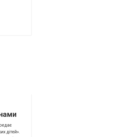
инами
ередає
их дітей».