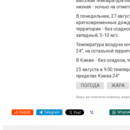
высокая температура бы
низкая - ночью на отмет
В понедельник, 27 авгу
кратковременные дожди,
территории - без осадк
западный, 5-10 м/с.
Температура воздуха ноч
24°, на остальной террит
В Киеве - без осадков, 
25 августа в 9.00 темпе
пределах Киева 24°.
ПОГОДА
ЖАРА
Якщо ви помітили помилку, виділі
Reddit
Telegram
Viber
Whats