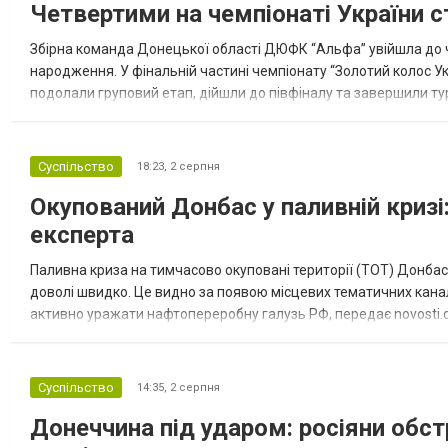
Четвертими на чемпіонаті України с
Збірна команда Донецької області ДЮФК “Альфа” увійшла до ч
народження. У фінальній частині чемпіонату “Золотий колос У
подолали груповий етап, дійшли до півфіналу та завершили тур
“Спортивна молодіжна ліга” та представник команди Іван Кором
Суспільство
18:23,
2 серпня
Окупований Донбас у паливній кризі:
експерта
Паливна криза на тимчасово окуповані території (ТОТ) Донбасу
доволі швидко. Це видно за появою місцевих тематичних каналі
активно уражати нафтопереробну галузь РФ, передає novosti.dn
обмеження на продаж бензину. Ціни на пальне та на переоблад
Суспільство
14:35,
2 серпня
Донеччина під ударом: росіяни обст