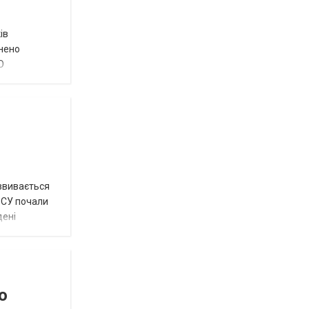
ів
внено
О
озвивається
 ЗСУ почали
дені
о