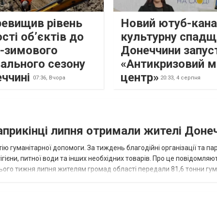
ревищив рівень
Новий ютуб-кана
сті об’єктів до
культурну спадщ
о-зимового
Донеччини запус
ального сезону
«Антикризовий м
еччині
центр»
07:36,
Вчора
20:33,
4 серпня
наприкінці липня отримали жителі Доне
ію гуманітарної допомоги. За тиждень благодійні організації та па
ігієни, питної води та інших необхідних товарів. Про це повідомляю
нього тижня липня жителям громад області передали 81,6 тонни гум
и...