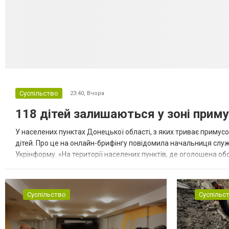
Суспільство
23:40,
Вчора
118 дітей залишаються у зоні приму
У населених пунктах Донецької області, з яких триває примусо
дітей. Про це на онлайн-брифінгу повідомила начальниця слу
Укрінформу. «На території населених пунктів, де оголошена обо
замінюють, або іншими законними представниками, у 16 населе
Суспільство
Суспільс