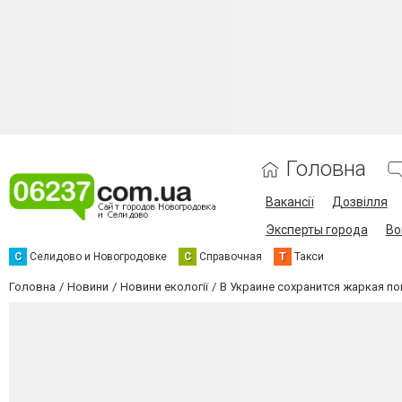
Головна
Вакансії
Дозвілля
Эксперты города
Во
С
Селидово и Новогродовке
С
Справочная
Т
Такси
Головна
Новини
Новини екології
В Украине сохранится жаркая по