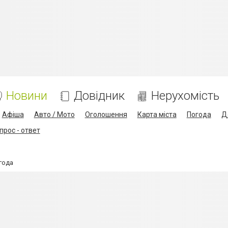
Новини
Довідник
Нерухомість
Афіша
Авто / Мото
Оголошення
Карта міста
Погода
Д
прос - ответ
года