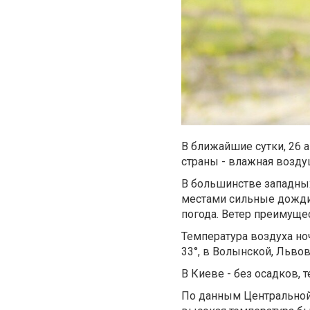
В ближайшие сутки, 26 а
страны - влажная возду
В большинстве западны
местами сильные дожди,
погода. Ветер преимуще
Температура воздуха ноч
33°, в Волынской, Львов
В Киеве - без осадков, 
По данным Центральной 