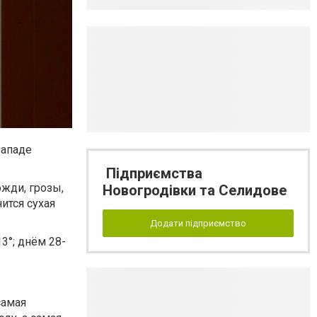
западе
Підприємства
жди, грозы,
Новогродівки та Селидове
ится сухая
Додати підприємство
3°; днём 28-
самая