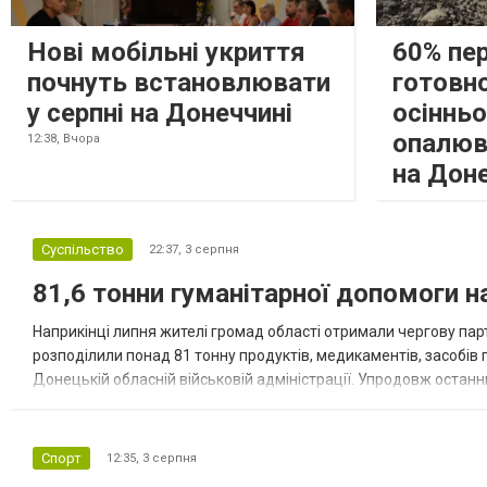
Нові мобільні укриття
60% пе
почнуть встановлювати
готовно
у серпні на Донеччині
осіннь
опалюв
12:38,
Вчора
на Дон
Суспільство
22:37,
3 серпня
81,6 тонни гуманітарної допомоги 
Наприкінці липня жителі громад області отримали чергову парт
розподілили понад 81 тонну продуктів, медикаментів, засобів г
Донецькій обласній військовій адміністрації. Упродовж остан
допомоги. Благодійні вантажі містили продуктові набори, засоб
Спорт
12:35,
3 серпня