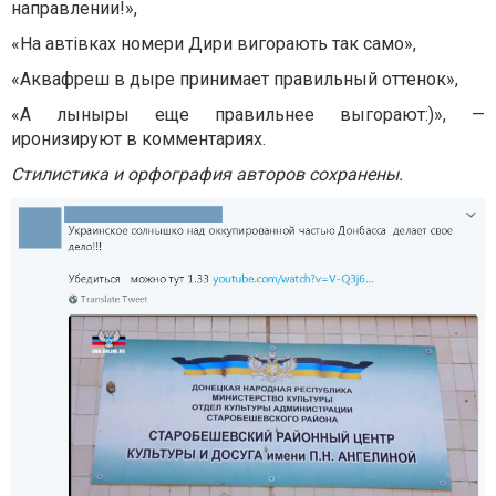
направлении!»,
«На автівках номери Дири вигорають так само»,
«Аквафреш в дыре принимает правильный оттенок»,
«А лыныры еще правильнее выгорают:)», —
иронизируют в комментариях.
Стилистика и орфография авторов сохранены.