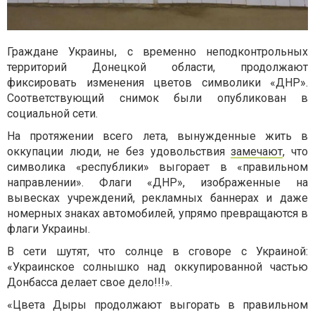
Граждане Украины, с временно неподконтрольных
территорий Донецкой области, продолжают
фиксировать изменения цветов символики «ДНР».
Соответствующий снимок были опубликован в
социальной сети.
На протяжении всего лета, вынужденные жить в
оккупации люди, не без удовольствия
замечают
, что
символика «республики» выгорает в «правильном
направлении». Флаги «ДНР», изображенные на
вывесках учреждений, рекламных баннерах и даже
номерных знаках автомобилей, упрямо превращаются в
флаги Украины.
В сети шутят, что солнце в сговоре с Украиной:
«Украинское солнышко над оккупированной частью
Донбасса делает свое дело!!!».
«Цвета Дыры продолжают выгорать в правильном