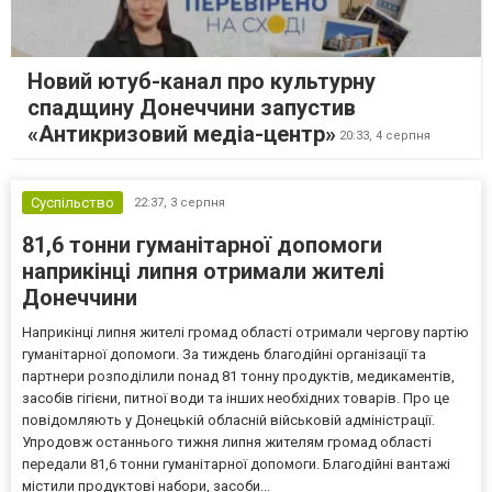
Новий ютуб-канал про культурну
спадщину Донеччини запустив
«Антикризовий медіа-центр»
20:33,
4 серпня
Суспільство
22:37,
3 серпня
81,6 тонни гуманітарної допомоги
наприкінці липня отримали жителі
Донеччини
Наприкінці липня жителі громад області отримали чергову партію
гуманітарної допомоги. За тиждень благодійні організації та
партнери розподілили понад 81 тонну продуктів, медикаментів,
засобів гігієни, питної води та інших необхідних товарів. Про це
повідомляють у Донецькій обласній військовій адміністрації.
Упродовж останнього тижня липня жителям громад області
передали 81,6 тонни гуманітарної допомоги. Благодійні вантажі
містили продуктові набори, засоби...