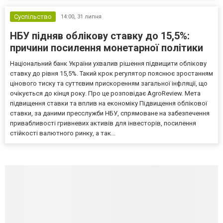
Суспільство
14:00,
31 липня
НБУ підняв облікову ставку до 15,5%:
причини посилення монетарної політики
Національний банк України ухвалив рішення підвищити облікову
ставку до рівня 15,5%. Такий крок регулятор пояснює зростанням
цінового тиску та суттєвим прискоренням загальної інфляції, що
очікується до кінця року. Про це розповідає AgroReview. Мета
підвищення ставки та вплив на економіку Підвищення облікової
ставки, за даними пресслужби НБУ, спрямоване на забезпечення
привабливості гривневих активів для інвесторів, посилення
стійкості валютного ринку, а так...