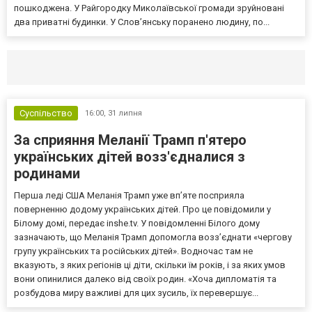
пошкоджена. У Райгородку Миколаївської громади зруйновані
два приватні будинки. У Слов’янську поранено людину, по...
Селидово и Новогродовке
Справочная
Так
Суспільство
16:00,
31 липня
За сприяння Меланії Трамп п'ятеро
українських дітей возз'єдналися з
родинами
Перша леді США Меланія Трамп уже впʼяте посприяла
поверненню додому українських дітей. Про це повідомили у
Білому домі, передає inshe.tv. У повідомленні Білого дому
зазначають, що Меланія Трамп допомогла возз’єднати «чергову
групу українських та російських дітей». Водночас там не
вказують, з яких регіонів ці діти, скільки їм років, і за яких умов
вони опинилися далеко від своїх родин. «Хоча дипломатія та
розбудова миру важливі для цих зусиль, їх перевершує...