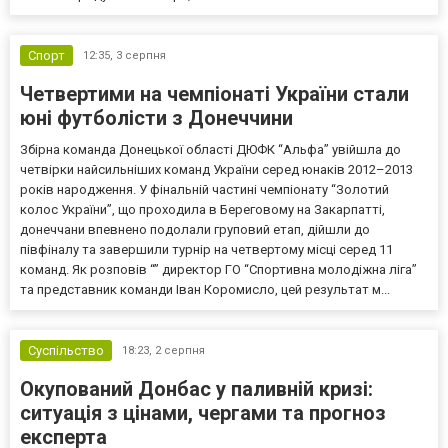
Спорт
12:35,
3 серпня
Четвертими на чемпіонаті України стали
юні футболісти з Донеччини
Збірна команда Донецької області ДЮФК “Альфа” увійшла до
четвірки найсильніших команд України серед юнаків 2012–2013
років народження. У фінальній частині чемпіонату “Золотий
колос України”, що проходила в Береговому на Закарпатті,
донеччани впевнено подолали груповий етап, дійшли до
півфіналу та завершили турнір на четвертому місці серед 11
команд. Як розповів “” директор ГО “Спортивна молодіжна ліга”
та представник команди Іван Коромисло, цей результат м...
Суспільство
18:23,
2 серпня
Окупований Донбас у паливній кризі:
ситуація з цінами, чергами та прогноз
експерта