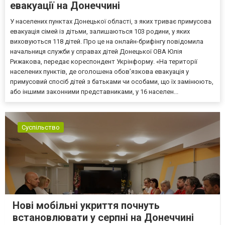
евакуації на Донеччині
У населених пунктах Донецької області, з яких триває примусова
евакуація сімей із дітьми, залишаються 103 родини, у яких
виховуються 118 дітей. Про це на онлайн-брифінгу повідомила
начальниця служби у справах дітей Донецької ОВА Юлія
Рижакова, передає кореспондент Укрінформу. «На території
населених пунктів, де оголошена обов’язкова евакуація у
примусовий спосіб дітей з батьками чи особами, що їх замінюють,
або іншими законними представниками, у 16 населен...
Суспільство
Нові мобільні укриття почнуть
встановлювати у серпні на Донеччині