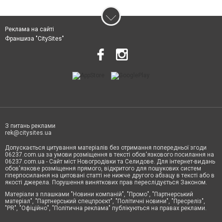
Реклама на сайті
Франшиза "CitySites"
З питань реклами
rek@citysites.ua
Допускається цитування матеріалів без отримання попередньої згоди
06237.com.ua за умови розміщення в тексті обов'язкового посилання на
06237.com.ua - Сайт міст Новогродівки та Селидове. Для інтернет-видань
обов'язкове розміщення прямого, відкритого для пошукових систем
гіперпосилання на цитовані статті не нижче другого абзацу в тексті або в
якості джерела. Порушення виняткових прав переслідується Законом.
Матеріали з плашками "Новини компаній", "Промо", "Партнерський
матеріал", "Партнерський спецпроєкт", "Політичні новини", "Пресреліз",
"PR", "Офіційно", "Політична реклама" публікуються на правах реклами.