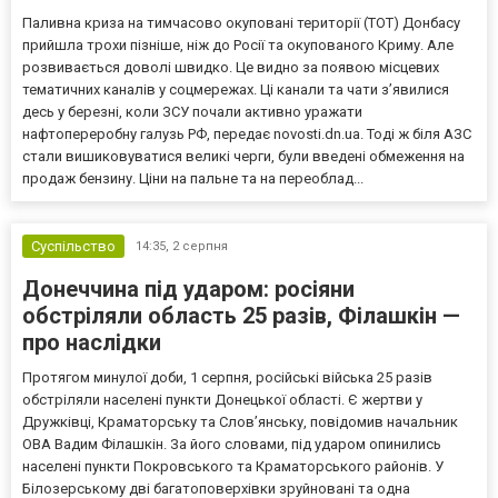
Паливна криза на тимчасово окуповані території (ТОТ) Донбасу
прийшла трохи пізніше, ніж до Росії та окупованого Криму. Але
розвивається доволі швидко. Це видно за появою місцевих
тематичних каналів у соцмережах. Ці канали та чати з’явилися
десь у березні, коли ЗСУ почали активно уражати
нафтопереробну галузь РФ, передає novosti.dn.ua. Тоді ж біля АЗС
стали вишиковуватися великі черги, були введені обмеження на
продаж бензину. Ціни на пальне та на переоблад...
Суспільство
14:35,
2 серпня
Донеччина під ударом: росіяни
обстріляли область 25 разів, Філашкін —
про наслідки
Протягом минулої доби, 1 серпня, російські війська 25 разів
обстріляли населені пункти Донецької області. Є жертви у
Дружківці, Краматорську та Слов’янську, повідомив начальник
ОВА Вадим Філашкін. За його словами, під ударом опинились
населені пункти Покровського та Краматорського районів. У
Білозерському дві багатоповерхівки зруйновані та одна