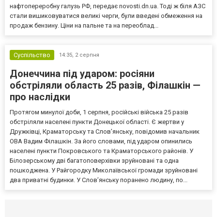
нафтопереробну галузь РФ, передає novosti.dn.ua. Тоді ж біля АЗС
стали вишиковуватися великі черги, були введені обмеження на
продаж бензину. Ціни на пальне та на переоблад...
Суспільство
14:35,
2 серпня
Донеччина під ударом: росіяни
обстріляли область 25 разів, Філашкін —
про наслідки
Протягом минулої доби, 1 серпня, російські війська 25 разів
обстріляли населені пункти Донецької області. Є жертви у
Дружківці, Краматорську та Слов’янську, повідомив начальник
ОВА Вадим Філашкін. За його словами, під ударом опинились
населені пункти Покровського та Краматорського районів. У
Білозерському дві багатоповерхівки зруйновані та одна
пошкоджена. У Райгородку Миколаївської громади зруйновані
два приватні будинки. У Слов’янську поранено людину, по...
Селидово и Новогродовке
Справочная
Так