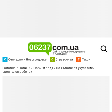
С
Селидово и Новогродовке
С
Справочная
Т
Такси
Головна
Новини
Новини події
Во Львове от укуса змеи
скончался ребенок