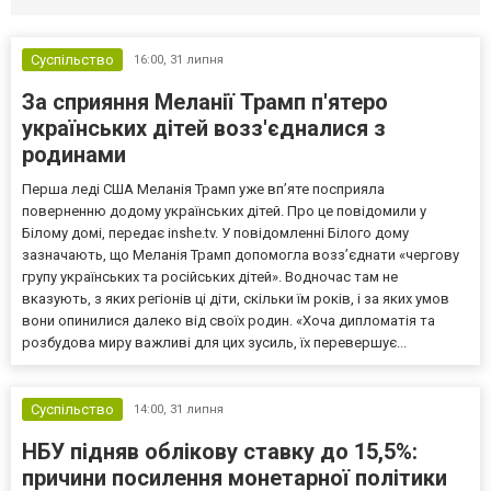
Суспільство
16:00,
31 липня
За сприяння Меланії Трамп п'ятеро
українських дітей возз'єдналися з
родинами
Перша леді США Меланія Трамп уже впʼяте посприяла
поверненню додому українських дітей. Про це повідомили у
Білому домі, передає inshe.tv. У повідомленні Білого дому
зазначають, що Меланія Трамп допомогла возз’єднати «чергову
групу українських та російських дітей». Водночас там не
вказують, з яких регіонів ці діти, скільки їм років, і за яких умов
вони опинилися далеко від своїх родин. «Хоча дипломатія та
розбудова миру важливі для цих зусиль, їх перевершує...
Суспільство
14:00,
31 липня
НБУ підняв облікову ставку до 15,5%:
причини посилення монетарної політики