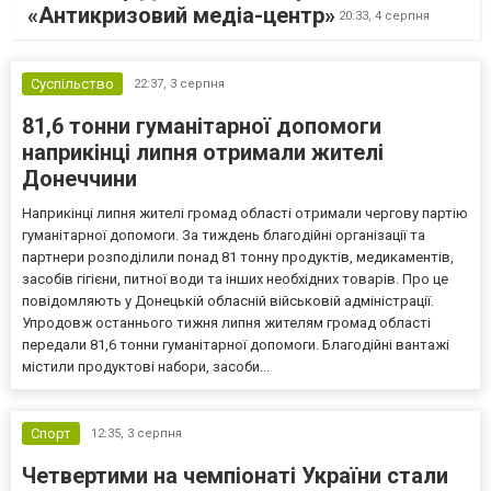
«Антикризовий медіа-центр»
20:33,
4 серпня
Суспільство
22:37,
3 серпня
81,6 тонни гуманітарної допомоги
наприкінці липня отримали жителі
Донеччини
Наприкінці липня жителі громад області отримали чергову партію
гуманітарної допомоги. За тиждень благодійні організації та
партнери розподілили понад 81 тонну продуктів, медикаментів,
засобів гігієни, питної води та інших необхідних товарів. Про це
повідомляють у Донецькій обласній військовій адміністрації.
Упродовж останнього тижня липня жителям громад області
передали 81,6 тонни гуманітарної допомоги. Благодійні вантажі
містили продуктові набори, засоби...
Спорт
12:35,
3 серпня
Четвертими на чемпіонаті України стали