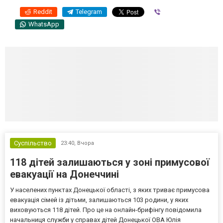
Reddit
Telegram
Viber
WhatsApp
Суспільство
23:40,
Вчора
118 дітей залишаються у зоні примусової
евакуації на Донеччині
У населених пунктах Донецької області, з яких триває примусова
евакуація сімей із дітьми, залишаються 103 родини, у яких
виховуються 118 дітей. Про це на онлайн-брифінгу повідомила
начальниця служби у справах дітей Донецької ОВА Юлія