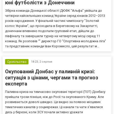
юні футболісти з Донеччини
Збірна команда Донецької області ДЮФК “Альфа” увійшла до
четвірки найсильніших команд України серед юнаків 2012–2013
років народження. У фінальній частині чемпіонату “Золотий
колос України”, що проходила в Береговому на Закарпатті,
донеччани впевнено подолали груповий етап, дійшли до
півфіналу та завершили турнір на четвертому місці серед 11
команд. Як розповів “” директор ГО “Спортивна молодіжна ліга”
та представник команди Іван Коромисло, цей результат м...
Суспільство
18:23,
2 серпня
Окупований Донбас у паливній кризі:
ситуація з цінами, чергами та прогноз
експерта
Паливна криза на тимчасово окуповані території (ТОТ) Донбасу
прийшла трохи пізніше, ніж до Росії та окупованого Криму. Але
розвивається доволі швидко. Це видно за появою місцевих
тематичних каналів у соцмережах. Ці канали та чати з’явилися
десь у березні, коли ЗСУ почали активно уражати