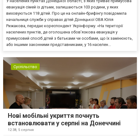
У населених пунктах Донецької області, з яких триває примусова
евакуація сімей із дітьми, залишаються 103 родини, у яких
виховуються 118 дітей. Про це на онлайн-брифінгу повідомила
начальниця служби у справах дітей Донецької ОВА Юлія
Рижакова, передає кореспондент Укрінформу. «На території
населених пунктів, де оголошена обов’язкова евакуація у
примусовий спосіб дітей з батьками чи особами, що їх замінюють,
або іншими законними представниками, у 16 населен...
Суспільство
Нові мобільні укриття почнуть
встановлювати у серпні на Донеччині
12:38,
5 серпня