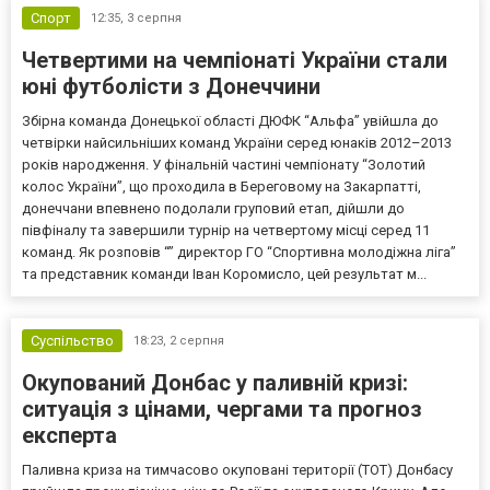
Спорт
12:35,
3 серпня
Четвертими на чемпіонаті України стали
юні футболісти з Донеччини
Збірна команда Донецької області ДЮФК “Альфа” увійшла до
четвірки найсильніших команд України серед юнаків 2012–2013
років народження. У фінальній частині чемпіонату “Золотий
колос України”, що проходила в Береговому на Закарпатті,
донеччани впевнено подолали груповий етап, дійшли до
півфіналу та завершили турнір на четвертому місці серед 11
команд. Як розповів “” директор ГО “Спортивна молодіжна ліга”
та представник команди Іван Коромисло, цей результат м...
Суспільство
18:23,
2 серпня
Окупований Донбас у паливній кризі:
ситуація з цінами, чергами та прогноз
експерта
Паливна криза на тимчасово окуповані території (ТОТ) Донбасу