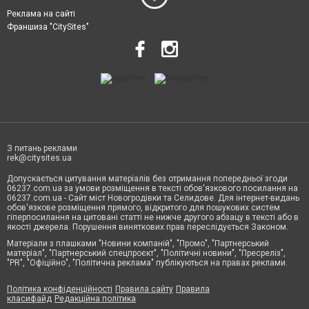
Реклама на сайті
Франшиза "CitySites"
З питань реклами
rek@citysites.ua
Допускається цитування матеріалів без отримання попередньої згоди
06237.com.ua за умови розміщення в тексті обов'язкового посилання на
06237.com.ua - Сайт міст Новогродівки та Селидове. Для інтернет-видань
обов'язкове розміщення прямого, відкритого для пошукових систем
гіперпосилання на цитовані статті не нижче другого абзацу в тексті або в
якості джерела. Порушення виняткових прав переслідується Законом.
Матеріали з плашками "Новини компаній", "Промо", "Партнерський
матеріал", "Партнерський спецпроєкт", "Політичні новини", "Пресреліз",
"PR", "Офіційно", "Політична реклама" публікуються на правах реклами.
Політика конфіденційності
Правила сайту
Правила
класифайд
Редакційна політика