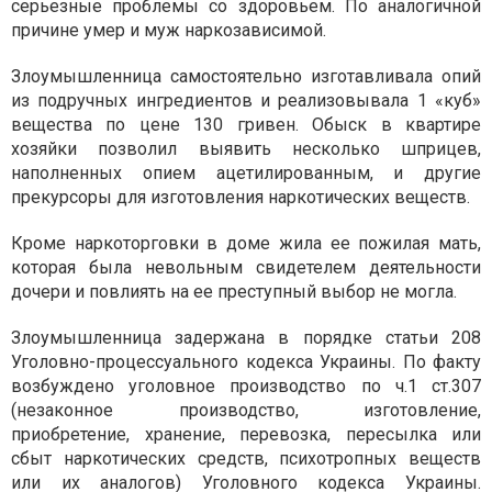
серьезные проблемы со здоровьем. По аналогичной
причине умер и муж наркозависимой.
Злоумышленница самостоятельно изготавливала опий
из подручных ингредиентов и реализовывала 1 «куб»
вещества по цене 130 гривен. Обыск в квартире
хозяйки позволил выявить несколько шприцев,
наполненных опием ацетилированным, и другие
прекурсоры для изготовления наркотических веществ.
Кроме наркоторговки в доме жила ее пожилая мать,
которая была невольным свидетелем деятельности
дочери и повлиять на ее преступный выбор не могла.
Злоумышленница задержана в порядке статьи 208
Уголовно-процессуального кодекса Украины. По факту
возбуждено уголовное производство по ч.1 ст.307
(незаконное производство, изготовление,
приобретение, хранение, перевозка, пересылка или
сбыт наркотических средств, психотропных веществ
или их аналогов) Уголовного кодекса Украины.