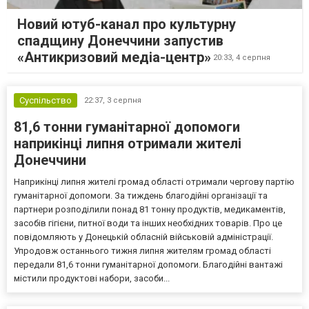
Новий ютуб-канал про культурну
спадщину Донеччини запустив
«Антикризовий медіа-центр»
20:33,
4 серпня
Суспільство
22:37,
3 серпня
81,6 тонни гуманітарної допомоги
наприкінці липня отримали жителі
Донеччини
Наприкінці липня жителі громад області отримали чергову партію
гуманітарної допомоги. За тиждень благодійні організації та
партнери розподілили понад 81 тонну продуктів, медикаментів,
засобів гігієни, питної води та інших необхідних товарів. Про це
повідомляють у Донецькій обласній військовій адміністрації.
Упродовж останнього тижня липня жителям громад області
передали 81,6 тонни гуманітарної допомоги. Благодійні вантажі
містили продуктові набори, засоби...