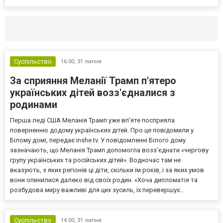
Селидово и Новогродовке
Справочная
Так
Суспільство
16:00,
31 липня
За сприяння Меланії Трамп п'ятеро
українських дітей возз'єдналися з
родинами
Перша леді США Меланія Трамп уже впʼяте посприяла
поверненню додому українських дітей. Про це повідомили у
Білому домі, передає inshe.tv. У повідомленні Білого дому
зазначають, що Меланія Трамп допомогла возз’єднати «чергову
групу українських та російських дітей». Водночас там не
вказують, з яких регіонів ці діти, скільки їм років, і за яких умов
вони опинилися далеко від своїх родин. «Хоча дипломатія та
розбудова миру важливі для цих зусиль, їх перевершує...
Суспільство
14:00,
31 липня