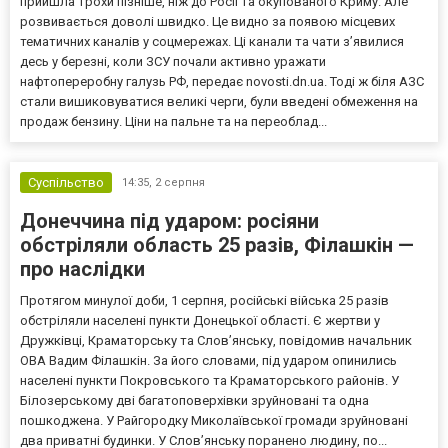
прийшла трохи пізніше, ніж до Росії та окупованого Криму. Але
розвивається доволі швидко. Це видно за появою місцевих
тематичних каналів у соцмережах. Ці канали та чати з’явилися
десь у березні, коли ЗСУ почали активно уражати
нафтопереробну галузь РФ, передає novosti.dn.ua. Тоді ж біля АЗС
стали вишиковуватися великі черги, були введені обмеження на
продаж бензину. Ціни на пальне та на переоблад...
Суспільство
14:35,
2 серпня
Донеччина під ударом: росіяни
обстріляли область 25 разів, Філашкін —
про наслідки
Протягом минулої доби, 1 серпня, російські війська 25 разів
обстріляли населені пункти Донецької області. Є жертви у
Дружківці, Краматорську та Слов’янську, повідомив начальник
ОВА Вадим Філашкін. За його словами, під ударом опинились
населені пункти Покровського та Краматорського районів. У
Білозерському дві багатоповерхівки зруйновані та одна
пошкоджена. У Райгородку Миколаївської громади зруйновані
два приватні будинки. У Слов’янську поранено людину, по...