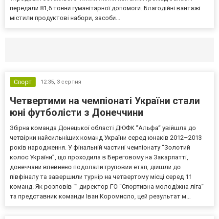
передали 81,6 тонни гуманітарної допомоги. Благодійні вантажі
містили продуктові набори, засоби...
Селидово и Новогродовке
Справочная
Так
Спорт
12:35,
3 серпня
Четвертими на чемпіонаті України стали
юні футболісти з Донеччини
Збірна команда Донецької області ДЮФК “Альфа” увійшла до
четвірки найсильніших команд України серед юнаків 2012–2013
років народження. У фінальній частині чемпіонату “Золотий
колос України”, що проходила в Береговому на Закарпатті,
донеччани впевнено подолали груповий етап, дійшли до
півфіналу та завершили турнір на четвертому місці серед 11
команд. Як розповів “” директор ГО “Спортивна молодіжна ліга”
та представник команди Іван Коромисло, цей результат м...