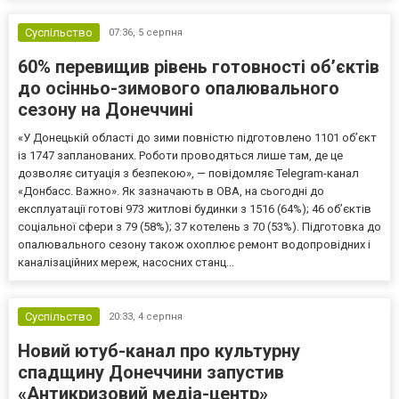
Суспільство
07:36,
5 серпня
60% перевищив рівень готовності об’єктів
до осінньо-зимового опалювального
сезону на Донеччині
«У Донецькій області до зими повністю підготовлено 1101 об’єкт
із 1747 запланованих. Роботи проводяться лише там, де це
дозволяє ситуація з безпекою», — повідомляє Telegram-канал
«Донбасс. Важно». Як зазначають в ОВА, на сьогодні до
експлуатації готові 973 житлові будинки з 1516 (64%); 46 об’єктів
соціальної сфери з 79 (58%); 37 котелень з 70 (53%). Підготовка до
опалювального сезону також охоплює ремонт водопровідних і
каналізаційних мереж, насосних станц...
Суспільство
20:33,
4 серпня
Новий ютуб-канал про культурну
спадщину Донеччини запустив
«Антикризовий медіа-центр»