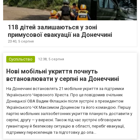
118 дітей залишаються у зоні
примусової евакуації на Донеччині
23:40,
5 серпня
Суспільство
12:38,
5 серпня
Нові мобільні укриття почнуть
встановлювати у серпні на Донеччині
На Донеччині встановлять 21 мобільне укриття за підтримки
Українського Червоного Хреста. Про це повідомив очільник
Донецької ОВА Вадим Філашкін після зустрічі з президентом
Українського ЧХ Максимом Доценком та його командою. Першу
партію мобільних залізобетонних укриттів планують доставити у
серпні, другу — у вересні. Також під час зустрічі обговорили
гуманітарну й безпекову ситуацію в області, перебіг евакуації,
підтримку переселенців та підготовку до опа...