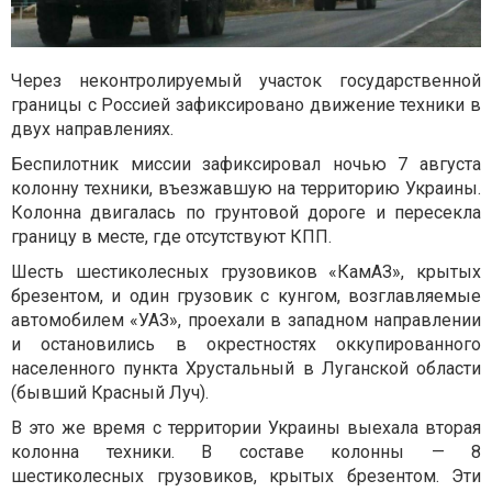
Через неконтролируемый участок государственной
границы с Россией зафиксировано движение техники в
двух направлениях.
Беспилотник миссии зафиксировал ночью 7 августа
колонну техники, въезжавшую на территорию Украины.
Колонна двигалась по грунтовой дороге и пересекла
границу в месте, где отсутствуют КПП.
Шесть шестиколесных грузовиков «КамАЗ», крытых
брезентом, и один грузовик с кунгом, возглавляемые
автомобилем «УАЗ», проехали в западном направлении
и остановились в окрестностях оккупированного
населенного пункта Хрустальный в Луганской области
(бывший Красный Луч).
В это же время с территории Украины выехала вторая
колонна техники. В составе колонны — 8
шестиколесных грузовиков, крытых брезентом. Эти