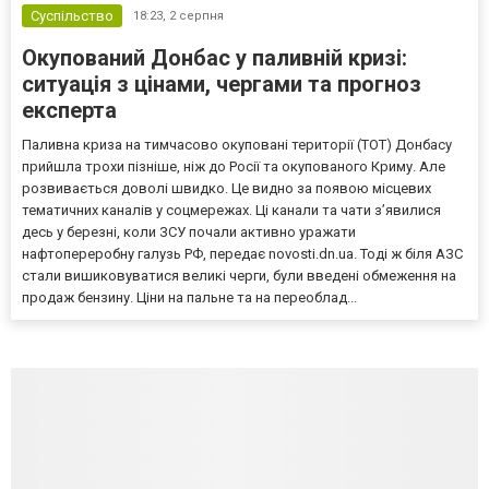
Суспільство
18:23,
2 серпня
Окупований Донбас у паливній кризі:
ситуація з цінами, чергами та прогноз
експерта
Паливна криза на тимчасово окуповані території (ТОТ) Донбасу
прийшла трохи пізніше, ніж до Росії та окупованого Криму. Але
розвивається доволі швидко. Це видно за появою місцевих
тематичних каналів у соцмережах. Ці канали та чати з’явилися
десь у березні, коли ЗСУ почали активно уражати
нафтопереробну галузь РФ, передає novosti.dn.ua. Тоді ж біля АЗС
стали вишиковуватися великі черги, були введені обмеження на
продаж бензину. Ціни на пальне та на переоблад...