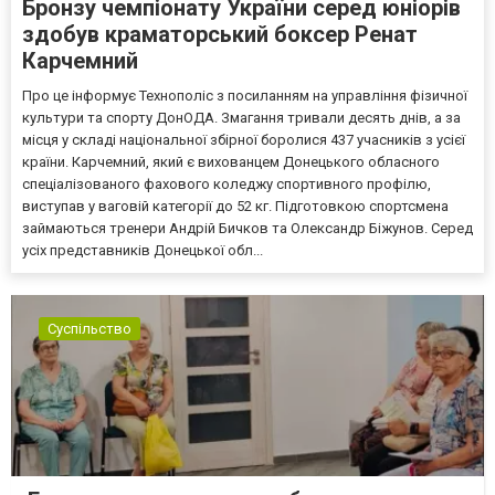
Бронзу чемпіонату України серед юніорів
здобув краматорський боксер Ренат
Карчемний
Про це інформує Технополіс з посиланням на управління фізичної
культури та спорту ДонОДА. Змагання тривали десять днів, а за
місця у складі національної збірної боролися 437 учасників з усієї
країни. Карчемний, який є вихованцем Донецького обласного
спеціалізованого фахового коледжу спортивного профілю,
виступав у ваговій категорії до 52 кг. Підготовкою спортсмена
займаються тренери Андрій Бичков та Олександр Біжунов. Серед
усіх представників Донецької обл...
Суспільство