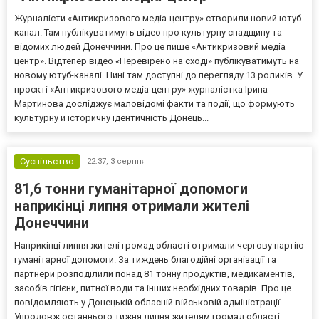
Журналісти «Антикризового медіа-центру» створили новий ютуб-
канал. Там публікуватимуть відео про культурну спадщину та
відомих людей Донеччини. Про це пише «Антикризовий медіа
центр». Відтепер відео «Перевірено на сході» публікуватимуть на
новому ютуб-каналі. Нині там доступні до перегляду 13 роликів. У
проєкті «Антикризового медіа-центру» журналістка Ірина
Мартинова досліджує маловідомі факти та події, що формують
культурну й історичну ідентичність Донець...
Суспільство
22:37,
3 серпня
81,6 тонни гуманітарної допомоги
наприкінці липня отримали жителі
Донеччини
Наприкінці липня жителі громад області отримали чергову партію
гуманітарної допомоги. За тиждень благодійні організації та
партнери розподілили понад 81 тонну продуктів, медикаментів,
засобів гігієни, питної води та інших необхідних товарів. Про це
повідомляють у Донецькій обласній військовій адміністрації.
Упродовж останнього тижня липня жителям громад області