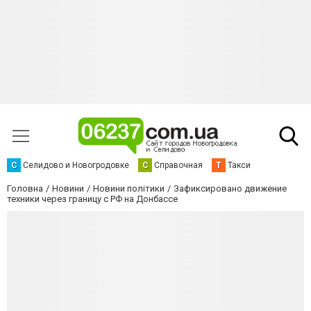
С
Селидово и Новогродовке
С
Справочная
Т
Такси
Головна
Новини
Новини політики
Зафиксировано движение
техники через границу с РФ на Донбассе