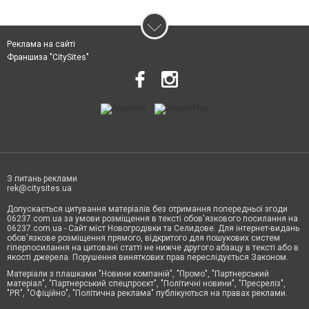
Реклама на сайті
Франшиза "CitySites"
З питань реклами
rek@citysites.ua
Допускається цитування матеріалів без отримання попередньої згоди
06237.com.ua за умови розміщення в тексті обов'язкового посилання на
06237.com.ua - Сайт міст Новогродівки та Селидове. Для інтернет-видань
обов'язкове розміщення прямого, відкритого для пошукових систем
гіперпосилання на цитовані статті не нижче другого абзацу в тексті або в
якості джерела. Порушення виняткових прав переслідується Законом.
Матеріали з плашками "Новини компаній", "Промо", "Партнерський
матеріал", "Партнерський спецпроєкт", "Політичні новини", "Пресреліз",
"PR", "Офіційно", "Політична реклама" публікуються на правах реклами.