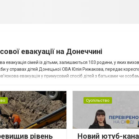
сової евакуації на Донеччині
ва евакуація сімей із дітьми, залишаються 103 родини, у яких вихо
жби у справах дітей Донецької ОВА Юлія Рижакова, передає корес
в’язкова евакуація у примусовий спосіб дітей з батьками чи особам
н...
тво
Суспільство
ревищив рівень
Новий ютуб-кана