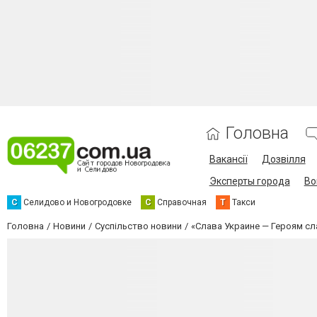
Головна
Вакансії
Дозвілля
Эксперты города
Во
С
Селидово и Новогродовке
С
Справочная
Т
Такси
Головна
Новини
Суспільство новини
«Слава Украине — Героям сл