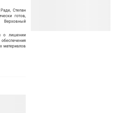
Раде, Степан
чески готов,
— Верховный
л о лишении
 обеспечения
х материалов