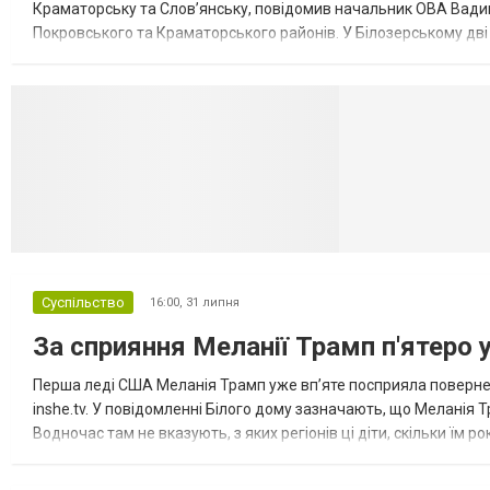
Краматорську та Слов’янську, повідомив начальник ОВА Вадим
Покровського та Краматорського районів. У Білозерському дв
Миколаївської громади зруйновані два приватні будинки. У Сло
Селидово и Н
Суспільство
16:00,
31 липня
За сприяння Меланії Трамп п'ятеро 
Перша леді США Меланія Трамп уже впʼяте посприяла повернен
inshe.tv. У повідомленні Білого дому зазначають, що Меланія Т
Водночас там не вказують, з яких регіонів ці діти, скільки їм р
розбудова миру важливі для цих зусиль, їх перевершує...