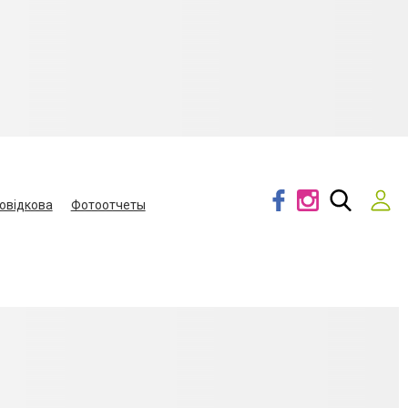
овідкова
Фотоотчеты