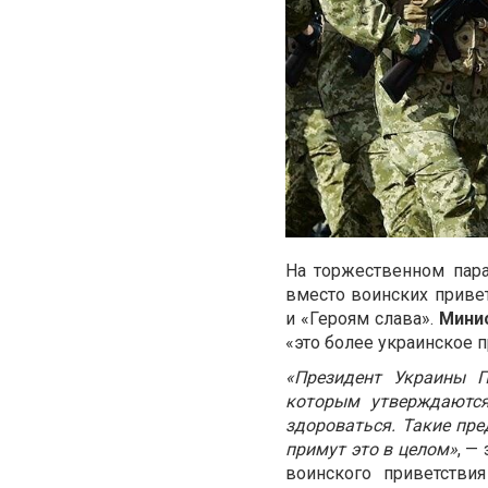
На торжественном пара
вместо воинских привет
и «Героям слава».
Минис
«это более украинское п
«Президент Украины П
которым утверждаются
здороваться. Такие пре
примут это в целом»
, —
воинского приветстви