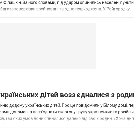
 Філашкін. За його словами, під ударом опинились населені пункти
і багатоповерхівки зруйновані та одна пошкоджена. У Райгородку
в’янську поранено людину, по...
овогродовке
Справочная
Такси
українських дітей возз'єдналися з род
ню додому українських дітей. Про це повідомили у Білому домі, п
рамп допомогла возз’єднати «чергову групу українських та російськ
оків, і за яких умов вони опинилися далеко від своїх родин. «Хоча ди