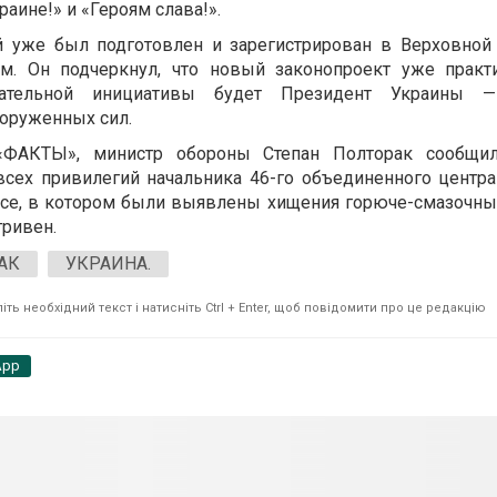
раине!» и «Героям слава!».
й уже был подготовлен и зарегистрирован в Верховной 
м. Он подчеркнул, что новый законопроект уже практи
дательной инициативы будет Президент Украины 
оруженных сил.
«ФАКТЫ», министр обороны Степан Полторак сообщи
всех привилегий начальника 46-го объединенного центра
се, в котором были выявлены хищения горюче-смазочны
гривен.
АК
УКРАИНА.
ть необхідний текст і натисніть Ctrl + Enter, щоб повідомити про це редакцію
App