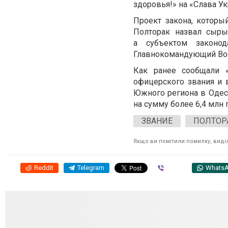
здоровья!» на «Слава Ук
Проект закона, которы
Полторак назвал сыры
а субъектом законо
Главнокомандующий Во
Как ранее сообщали 
офицерского звания и 
Южного региона в Одес
на сумму более 6,4 млн 
ЗВАНИЕ
ПОЛТОР
Якщо ви помітили помилку, виділі
Reddit
Telegram
Viber
Whats