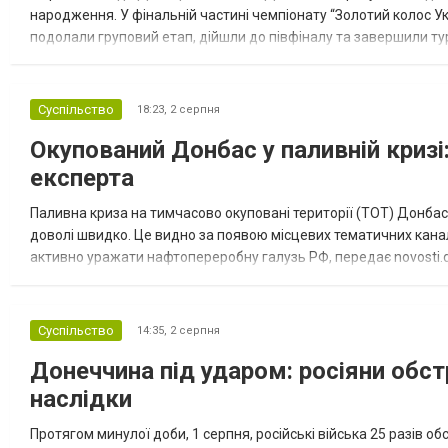
народження. У фінальній частині чемпіонату “Золотий колос У
подолали груповий етап, дійшли до півфіналу та завершили тур
“Спортивна молодіжна ліга” та представник команди Іван Кором
Суспільство
18:23,
2 серпня
Окупований Донбас у паливній кризі:
експерта
Паливна криза на тимчасово окуповані території (ТОТ) Донбасу
доволі швидко. Це видно за появою місцевих тематичних каналі
активно уражати нафтопереробну галузь РФ, передає novosti.dn
обмеження на продаж бензину. Ціни на пальне та на переоблад
Суспільство
14:35,
2 серпня
Донеччина під ударом: росіяни обст
наслідки
Протягом минулої доби, 1 серпня, російські війська 25 разів об