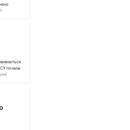
внено
О
озвивається
 ЗСУ почали
дені
о