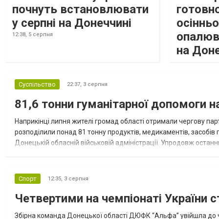
почнуть встановлювати
готовно
у серпні на Донеччині
осіннь
опалюв
12:38,
5 серпня
на Дон
Суспільство
22:37,
3 серпня
81,6 тонни гуманітарної допомоги 
Наприкінці липня жителі громад області отримали чергову парт
розподілили понад 81 тонну продуктів, медикаментів, засобів г
Донецькій обласній військовій адміністрації. Упродовж остан
допомоги. Благодійні вантажі містили продуктові набори, засоб
Спорт
12:35,
3 серпня
Четвертими на чемпіонаті України с
Збірна команда Донецької області ДЮФК “Альфа” увійшла до ч