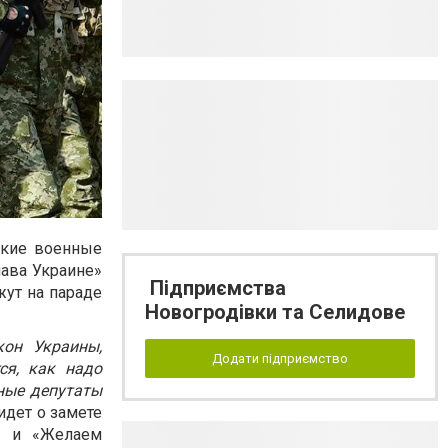
ские военные
лава Украине»
Підприємства
жут на параде
Новогродівки та Селидове
кон Украины,
Додати підприємство
ся, как надо
дные депутаты
идет о замете
!» и «Желаем