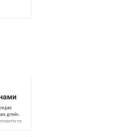
инами
ередає
их дітей».
пломатія та