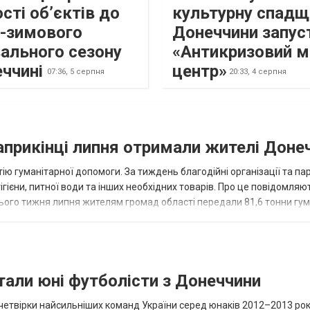
сті об’єктів до
культурну спадщ
о-зимового
Донеччини запус
ального сезону
«Антикризовий м
еччині
центр»
07:36,
5 серпня
20:33,
4 серпня
наприкінці липня отримали жителі Доне
ію гуманітарної допомоги. За тиждень благодійні організації та па
ігієни, питної води та інших необхідних товарів. Про це повідомляю
нього тижня липня жителям громад області передали 81,6 тонни гум
и...
тали юні футболісти з Донеччини
етвірки найсильніших команд України серед юнаків 2012–2013 рок