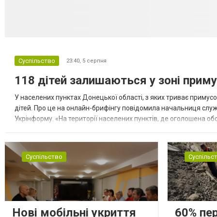
Суспільство
23:40,
5 серпня
118 дітей залишаються у зоні приму
У населених пунктах Донецької області, з яких триває примусо
дітей. Про це на онлайн-брифінгу повідомила начальниця слу
Укрінформу. «На території населених пунктів, де оголошена обо
замінюють, або іншими законними представниками, у 16 населе
Суспільство
Суспільс
Нові мобільні укриття
60% пе