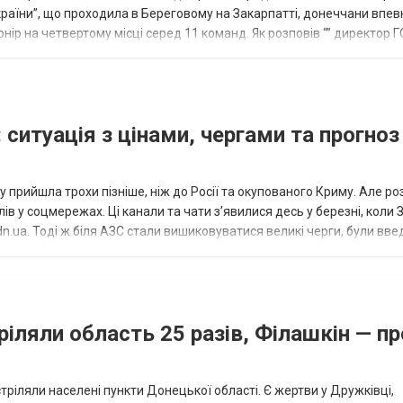
країни”, що проходила в Береговому на Закарпатті, донеччани впе
нір на четвертому місці серед 11 команд. Як розповів “” директор Г
исло, цей результат м...
 ситуація з цінами, чергами та прогноз
 прийшла трохи пізніше, ніж до Росії та окупованого Криму. Але р
в у соцмережах. Ці канали та чати з’явилися десь у березні, коли
.ua. Тоді ж біля АЗС стали вишиковуватися великі черги, були вве
...
ріляли область 25 разів, Філашкін — пр
стріляли населені пункти Донецької області. Є жертви у Дружківці,