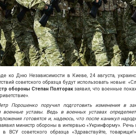
де ко Дню Независимости в Киеве, 24 августа, украин
ствий советского образца будут использовать новые: «С
тр обороны Степан Полторак
заявил, что военные пока
риветствие».
етр Порошенко поручил подготовить изменения в за
 военные уставы. Ведь в военных уставах определяет
дложения готовятся и, надеюсь, что после каникул наро
 заявил министр обороны в интервью «Укринформу». Речь 
я в ВСУ советского образца «Здравствуйте, товарищи