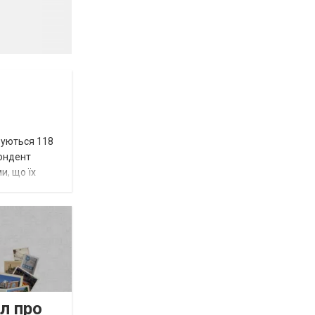
вуються 118
пондент
и, що їх
л про