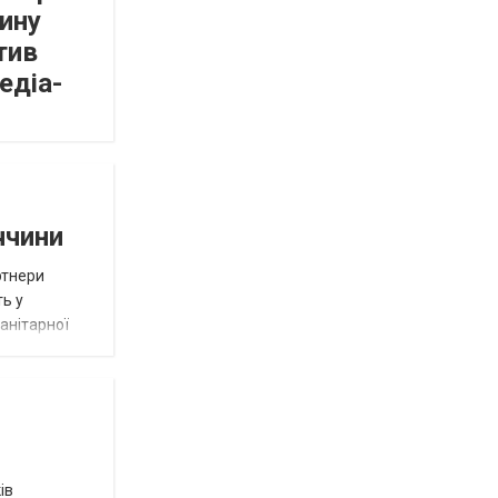
ину
тив
едіа-
ччини
ртнери
ть у
анітарної
ів