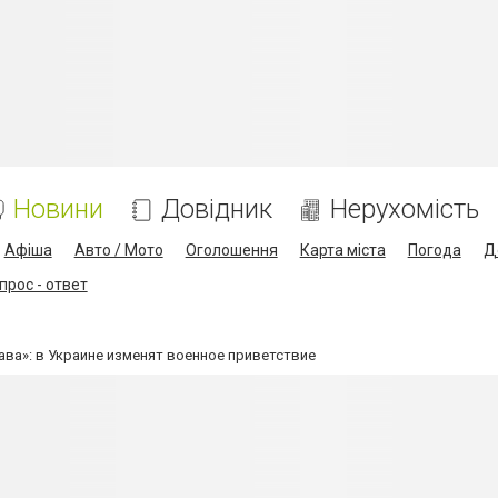
Новини
Довідник
Нерухомість
Афіша
Авто / Мото
Оголошення
Карта міста
Погода
Д
прос - ответ
ава»: в Украине изменят военное приветствие