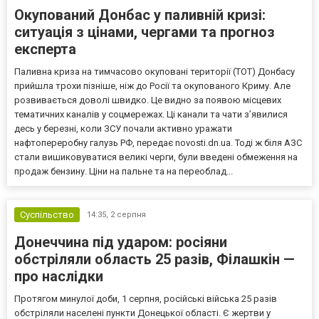
Окупований Донбас у паливній кризі:
ситуація з цінами, чергами та прогноз
експерта
Паливна криза на тимчасово окуповані території (ТОТ) Донбасу
прийшла трохи пізніше, ніж до Росії та окупованого Криму. Але
розвивається доволі швидко. Це видно за появою місцевих
тематичних каналів у соцмережах. Ці канали та чати з’явилися
десь у березні, коли ЗСУ почали активно уражати
нафтопереробну галузь РФ, передає novosti.dn.ua. Тоді ж біля АЗС
стали вишиковуватися великі черги, були введені обмеження на
продаж бензину. Ціни на пальне та на переоблад...
Суспільство
14:35,
2 серпня
Донеччина під ударом: росіяни
обстріляли область 25 разів, Філашкін —
про наслідки
Протягом минулої доби, 1 серпня, російські війська 25 разів
обстріляли населені пункти Донецької області. Є жертви у