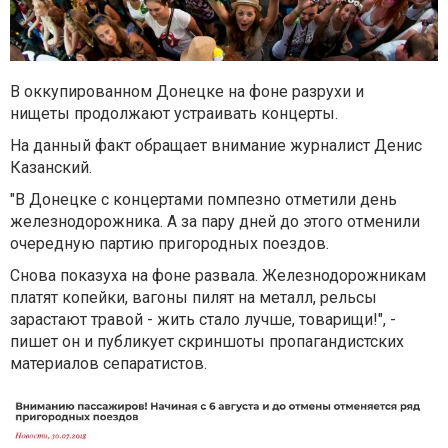
В оккупированном Донецке на фоне разрухи и
нищеты
продолжают устраивать концерты
.
На данный факт обращает внимание журналист Денис
Казанский.
"В Донецке с концертами помпезно отметили день
железнодорожника. А за пару дней до этого отменили
очередную партию пригородных поездов.
Снова показуха на фоне развала. Железнодорожникам
платят копейки, вагоны пилят на металл, рельсы
зарастают травой - жить стало лучше, товарищи!", -
пишет он и публикует скриншоты пропагандистских
материалов сепаратистов.