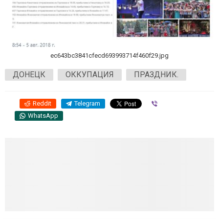
ec643bc3841cfecd693993714f460f29.jpg
ДОНЕЦК
ОККУПАЦИЯ
ПРАЗДНИК.
Reddit
Telegram
Viber
WhatsApp