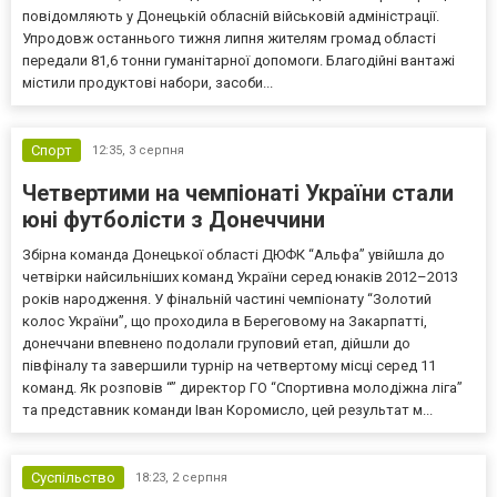
повідомляють у Донецькій обласній військовій адміністрації.
Упродовж останнього тижня липня жителям громад області
передали 81,6 тонни гуманітарної допомоги. Благодійні вантажі
містили продуктові набори, засоби...
Спорт
12:35,
3 серпня
Четвертими на чемпіонаті України стали
юні футболісти з Донеччини
Збірна команда Донецької області ДЮФК “Альфа” увійшла до
четвірки найсильніших команд України серед юнаків 2012–2013
років народження. У фінальній частині чемпіонату “Золотий
колос України”, що проходила в Береговому на Закарпатті,
донеччани впевнено подолали груповий етап, дійшли до
півфіналу та завершили турнір на четвертому місці серед 11
команд. Як розповів “” директор ГО “Спортивна молодіжна ліга”
та представник команди Іван Коромисло, цей результат м...
Суспільство
18:23,
2 серпня