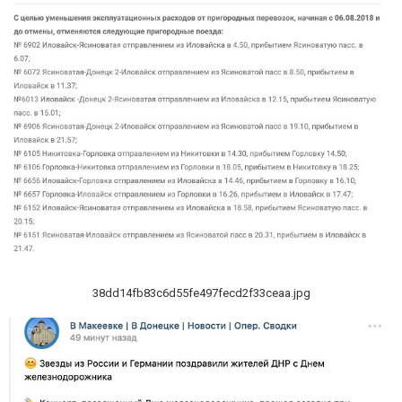
38dd14fb83c6d55fe497fecd2f33ceaa.jpg