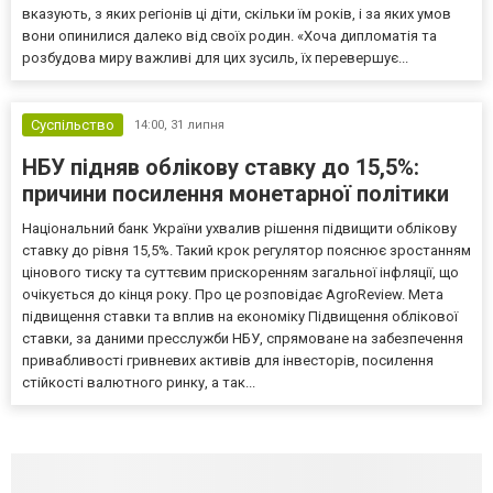
вказують, з яких регіонів ці діти, скільки їм років, і за яких умов
вони опинилися далеко від своїх родин. «Хоча дипломатія та
розбудова миру важливі для цих зусиль, їх перевершує...
Суспільство
14:00,
31 липня
НБУ підняв облікову ставку до 15,5%:
причини посилення монетарної політики
Національний банк України ухвалив рішення підвищити облікову
ставку до рівня 15,5%. Такий крок регулятор пояснює зростанням
цінового тиску та суттєвим прискоренням загальної інфляції, що
очікується до кінця року. Про це розповідає AgroReview. Мета
підвищення ставки та вплив на економіку Підвищення облікової
ставки, за даними пресслужби НБУ, спрямоване на забезпечення
привабливості гривневих активів для інвесторів, посилення
стійкості валютного ринку, а так...