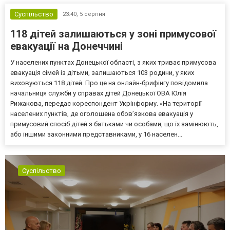
Суспільство
23:40,
5 серпня
118 дітей залишаються у зоні примусової
евакуації на Донеччині
У населених пунктах Донецької області, з яких триває примусова
евакуація сімей із дітьми, залишаються 103 родини, у яких
виховуються 118 дітей. Про це на онлайн-брифінгу повідомила
начальниця служби у справах дітей Донецької ОВА Юлія
Рижакова, передає кореспондент Укрінформу. «На території
населених пунктів, де оголошена обов’язкова евакуація у
примусовий спосіб дітей з батьками чи особами, що їх замінюють,
або іншими законними представниками, у 16 населен...
Суспільство