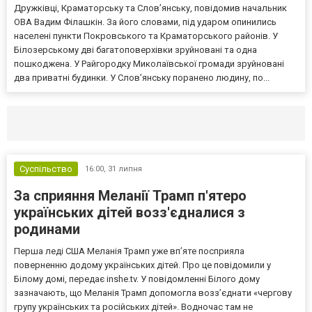
Дружківці, Краматорську та Слов’янську, повідомив начальник
ОВА Вадим Філашкін. За його словами, під ударом опинились
населені пункти Покровського та Краматорського районів. У
Білозерському дві багатоповерхівки зруйновані та одна
пошкоджена. У Райгородку Миколаївської громади зруйновані
два приватні будинки. У Слов’янську поранено людину, по...
Селидово и Новогродовке
Справочная
Так
Суспільство
16:00,
31 липня
За сприяння Меланії Трамп п'ятеро
українських дітей возз'єдналися з
родинами
Перша леді США Меланія Трамп уже впʼяте посприяла
поверненню додому українських дітей. Про це повідомили у
Білому домі, передає inshe.tv. У повідомленні Білого дому
зазначають, що Меланія Трамп допомогла возз’єднати «чергову
групу українських та російських дітей». Водночас там не