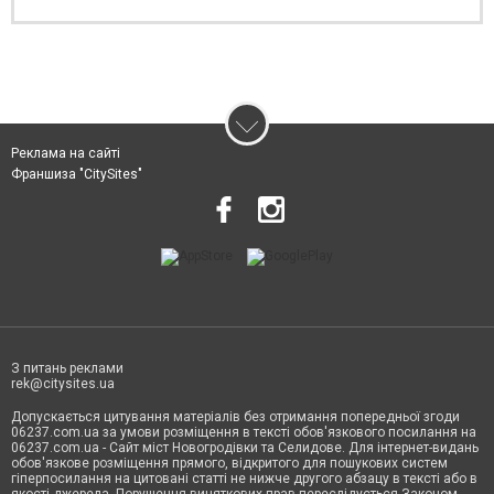
Реклама на сайті
Франшиза "CitySites"
З питань реклами
rek@citysites.ua
Допускається цитування матеріалів без отримання попередньої згоди
06237.com.ua за умови розміщення в тексті обов'язкового посилання на
06237.com.ua - Сайт міст Новогродівки та Селидове. Для інтернет-видань
обов'язкове розміщення прямого, відкритого для пошукових систем
гіперпосилання на цитовані статті не нижче другого абзацу в тексті або в
якості джерела. Порушення виняткових прав переслідується Законом.