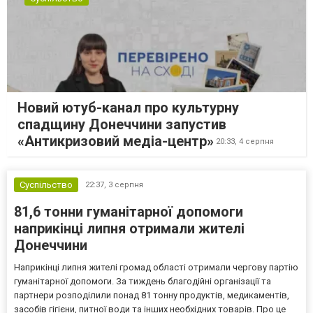
Новий ютуб-канал про культурну
спадщину Донеччини запустив
«Антикризовий медіа-центр»
20:33,
4 серпня
Суспільство
22:37,
3 серпня
81,6 тонни гуманітарної допомоги
наприкінці липня отримали жителі
Донеччини
Наприкінці липня жителі громад області отримали чергову партію
гуманітарної допомоги. За тиждень благодійні організації та
партнери розподілили понад 81 тонну продуктів, медикаментів,
засобів гігієни, питної води та інших необхідних товарів. Про це