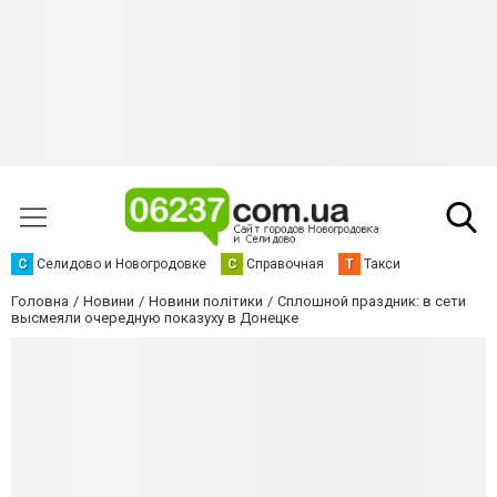
С
Селидово и Новогродовке
С
Справочная
Т
Такси
Головна
Новини
Новини політики
Сплошной праздник: в сети
высмеяли очередную показуху в Донецке