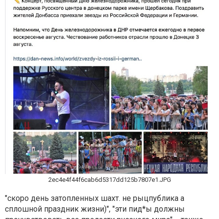
2ec4e4f44f6cab6d5317dd125b7807e1.JPG
"скоро день затопленных шахт. не рыцпублика а
сплошной праздник жизни)", "эти пид*ы должны