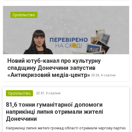
Суспільство
Новий ютуб-канал про культурну
спадщину Донеччини запустив
«Антикризовий медіа-центр»
20:33,
4 серпня
Суспільство
22:37,
3 серпня
81,6 тонни гуманітарної допомоги
наприкінці липня отримали жителі
Донеччини
Наприкінці липня жителі громад області отримали чергову партію