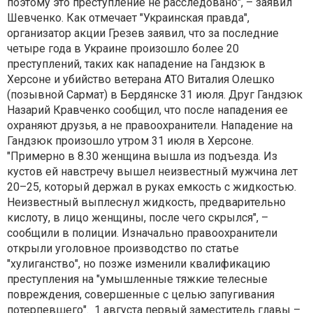
поэтому это преступление не расследовано", – заявил
Шевченко. Как отмечает "Украинская правда",
организатор акции Грезев заявил, что за последние
четыре года в Украине произошло более 20
преступлений, таких как нападение на Гандзюк в
Херсоне и убийство ветерана АТО Виталия Олешко
(позывной Сармат) в Бердянске 31 июля. Друг Гандзюк
Назарий Кравченко сообщил, что после нападения ее
охраняют друзья, а не правоохранители. Нападение на
Гандзюк произошло утром 31 июля в Херсоне.
"Примерно в 8.30 женщина вышла из подъезда. Из
кустов ей навстречу вышел неизвестный мужчина лет
20–25, который держал в руках емкость с жидкостью.
Неизвестный выплеснул жидкость, предварительно
кислоту, в лицо женщины, после чего скрылся", –
сообщили в полиции. Изначально правоохранители
открыли уголовное производство по статье
"хулиганство", но позже изменили квалификацию
преступления на "умышленные тяжкие телесные
повреждения, совершенные с целью запугивания
потерпевшего". 1 августа первый заместитель главы –