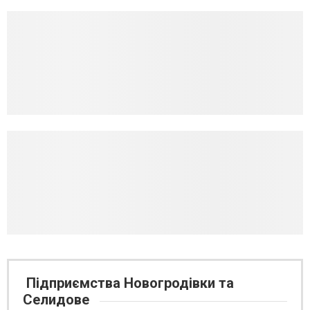
Підприємства Новогродівки та
Селидове