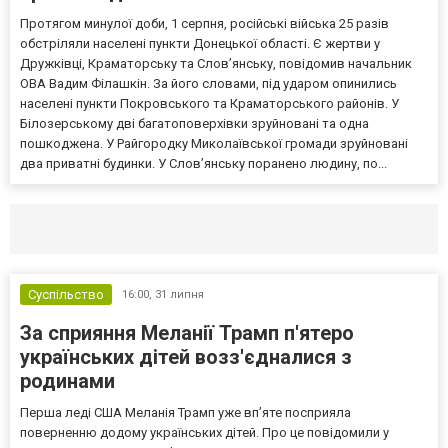
Протягом минулої доби, 1 серпня, російські війська 25 разів
обстріляли населені пункти Донецької області. Є жертви у
Дружківці, Краматорську та Слов’янську, повідомив начальник
ОВА Вадим Філашкін. За його словами, під ударом опинились
населені пункти Покровського та Краматорського районів. У
Білозерському дві багатоповерхівки зруйновані та одна
пошкоджена. У Райгородку Миколаївської громади зруйновані
два приватні будинки. У Слов’янську поранено людину, по...
Селидово и Новогродовке
Справочная
Так
Суспільство
16:00,
31 липня
За сприяння Меланії Трамп п'ятеро
українських дітей возз'єдналися з
родинами
Перша леді США Меланія Трамп уже впʼяте посприяла
поверненню додому українських дітей. Про це повідомили у