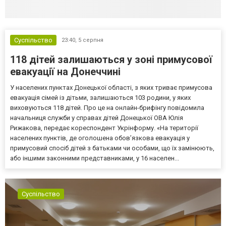
Суспільство
23:40,
5 серпня
118 дітей залишаються у зоні примусової
евакуації на Донеччині
У населених пунктах Донецької області, з яких триває примусова
евакуація сімей із дітьми, залишаються 103 родини, у яких
виховуються 118 дітей. Про це на онлайн-брифінгу повідомила
начальниця служби у справах дітей Донецької ОВА Юлія
Рижакова, передає кореспондент Укрінформу. «На території
населених пунктів, де оголошена обов’язкова евакуація у
примусовий спосіб дітей з батьками чи особами, що їх замінюють,
або іншими законними представниками, у 16 населен...
Суспільство