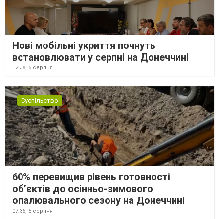
Нові мобільні укриття почнуть
встановлювати у серпні на Донеччині
12:38,
5 серпня
Суспільство
60% перевищив рівень готовності
об’єктів до осінньо-зимового
опалювального сезону на Донеччині
07:36,
5 серпня