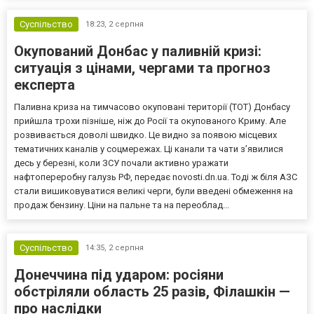
Суспільство
18:23,
2 серпня
Окупований Донбас у паливній кризі:
ситуація з цінами, чергами та прогноз
експерта
Паливна криза на тимчасово окуповані території (ТОТ) Донбасу
прийшла трохи пізніше, ніж до Росії та окупованого Криму. Але
розвивається доволі швидко. Це видно за появою місцевих
тематичних каналів у соцмережах. Ці канали та чати з’явилися
десь у березні, коли ЗСУ почали активно уражати
нафтопереробну галузь РФ, передає novosti.dn.ua. Тоді ж біля АЗС
стали вишиковуватися великі черги, були введені обмеження на
продаж бензину. Ціни на пальне та на переоблад...
Суспільство
14:35,
2 серпня
Донеччина під ударом: росіяни
обстріляли область 25 разів, Філашкін —
про наслідки