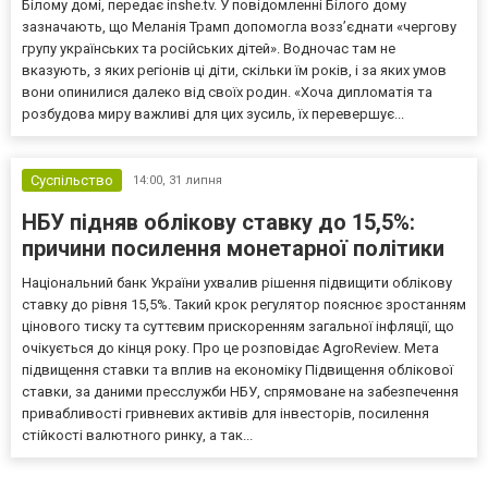
Білому домі, передає inshe.tv. У повідомленні Білого дому
зазначають, що Меланія Трамп допомогла возз’єднати «чергову
групу українських та російських дітей». Водночас там не
вказують, з яких регіонів ці діти, скільки їм років, і за яких умов
вони опинилися далеко від своїх родин. «Хоча дипломатія та
розбудова миру важливі для цих зусиль, їх перевершує...
Суспільство
14:00,
31 липня
НБУ підняв облікову ставку до 15,5%:
причини посилення монетарної політики
Національний банк України ухвалив рішення підвищити облікову
ставку до рівня 15,5%. Такий крок регулятор пояснює зростанням
цінового тиску та суттєвим прискоренням загальної інфляції, що
очікується до кінця року. Про це розповідає AgroReview. Мета
підвищення ставки та вплив на економіку Підвищення облікової
ставки, за даними пресслужби НБУ, спрямоване на забезпечення
привабливості гривневих активів для інвесторів, посилення
стійкості валютного ринку, а так...