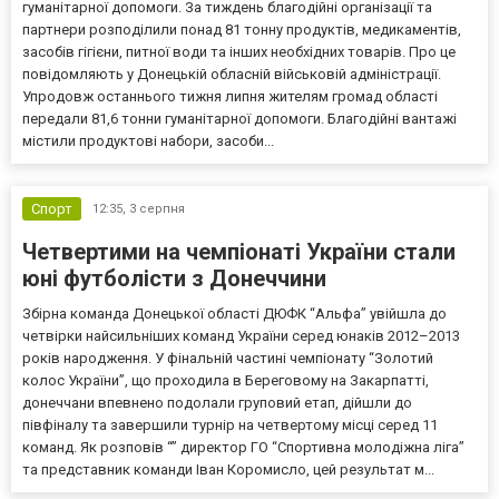
гуманітарної допомоги. За тиждень благодійні організації та
партнери розподілили понад 81 тонну продуктів, медикаментів,
засобів гігієни, питної води та інших необхідних товарів. Про це
повідомляють у Донецькій обласній військовій адміністрації.
Упродовж останнього тижня липня жителям громад області
передали 81,6 тонни гуманітарної допомоги. Благодійні вантажі
містили продуктові набори, засоби...
Спорт
12:35,
3 серпня
Четвертими на чемпіонаті України стали
юні футболісти з Донеччини
Збірна команда Донецької області ДЮФК “Альфа” увійшла до
четвірки найсильніших команд України серед юнаків 2012–2013
років народження. У фінальній частині чемпіонату “Золотий
колос України”, що проходила в Береговому на Закарпатті,
донеччани впевнено подолали груповий етап, дійшли до
півфіналу та завершили турнір на четвертому місці серед 11
команд. Як розповів “” директор ГО “Спортивна молодіжна ліга”
та представник команди Іван Коромисло, цей результат м...