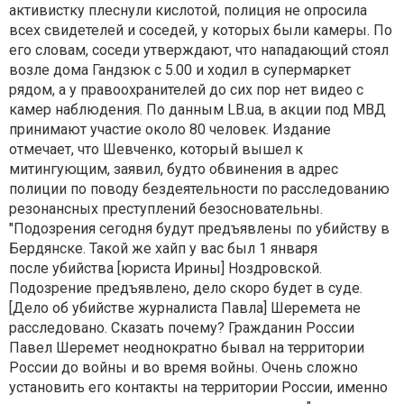
активистку плеснули кислотой, полиция не опросила
всех свидетелей и соседей, у которых были камеры. По
его словам, соседи утверждают, что нападающий стоял
возле дома Гандзюк с 5.00 и ходил в супермаркет
рядом, а у правоохранителей до сих пор нет видео с
камер наблюдения. По данным LB.ua, в акции под МВД
принимают участие около 80 человек. Издание
отмечает, что Шевченко, который вышел к
митингующим, заявил, будто обвинения в адрес
полиции по поводу бездеятельности по расследованию
резонансных преступлений безосновательны.
"Подозрения сегодня будут предъявлены по убийству в
Бердянске. Такой же хайп у вас был 1 января
после убийства [юриста Ирины] Ноздровской.
Подозрение предъявлено, дело скоро будет в суде.
[Дело об убийстве журналиста Павла] Шеремета не
расследовано. Сказать почему? Гражданин России
Павел Шеремет неоднократно бывал на территории
России до войны и во время войны. Очень сложно
установить его контакты на территории России, именно