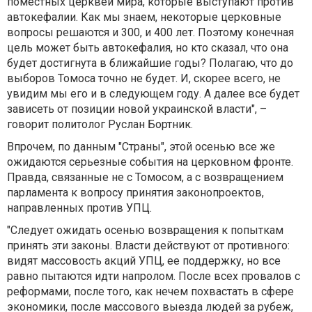
поместных церквей мира, которые выступают против
автокефалии. Как мы знаем, некоторые церковные
вопросы решаются и 300, и 400 лет. Поэтому конечная
цель может быть автокефалия, но кто сказал, что она
будет достигнута в ближайшие годы? Полагаю, что до
выборов Томоса точно не будет. И, скорее всего, не
увидим мы его и в следующем году. А далее все будет
зависеть от позиции новой украинской власти", –
говорит политолог Руслан Бортник.
Впрочем, по данным "Страны", этой осенью все же
ожидаются серьезные события на церковном фронте.
Правда, связанные не с Томосом, а с возвращением
парламента к вопросу принятия законопроектов,
направленных против УПЦ.
"Следует ожидать осенью возвращения к попыткам
принять эти законы. Власти действуют от противного:
видят массовость акций УПЦ, ее поддержку, но все
равно пытаются идти напролом. После всех провалов с
реформами, после того, как нечем похвастать в сфере
экономики, после массового выезда людей за рубеж,