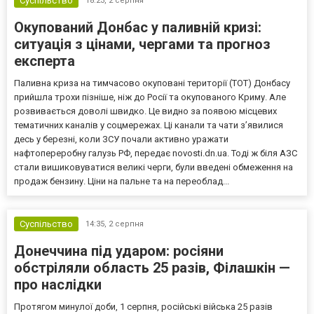
Суспільство
18:23,
2 серпня
Окупований Донбас у паливній кризі:
ситуація з цінами, чергами та прогноз
експерта
Паливна криза на тимчасово окуповані території (ТОТ) Донбасу
прийшла трохи пізніше, ніж до Росії та окупованого Криму. Але
розвивається доволі швидко. Це видно за появою місцевих
тематичних каналів у соцмережах. Ці канали та чати з’явилися
десь у березні, коли ЗСУ почали активно уражати
нафтопереробну галузь РФ, передає novosti.dn.ua. Тоді ж біля АЗС
стали вишиковуватися великі черги, були введені обмеження на
продаж бензину. Ціни на пальне та на переоблад...
Суспільство
14:35,
2 серпня
Донеччина під ударом: росіяни
обстріляли область 25 разів, Філашкін —
про наслідки
Протягом минулої доби, 1 серпня, російські війська 25 разів