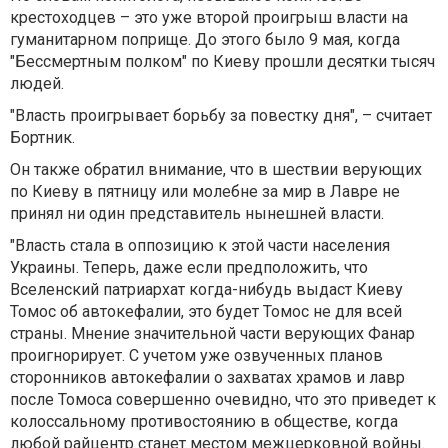
крестоходцев – это уже второй проигрыш власти на
гуманитарном поприще. До этого было 9 мая, когда
"Бессмертным полком" по Киеву прошли десятки тысяч
людей.
"Власть проигрывает борьбу за повестку дня", – считает
Бортник.
Он также обратил внимание, что в шествии верующих
по Киеву в пятницу или молебне за мир в Лавре не
принял ни один представитель нынешней власти.
"Власть стала в оппозицию к этой части населения
Украины. Теперь, даже если предположить, что
Вселенский патриархат когда-нибудь выдаст Киеву
Томос об автокефалии, это будет Томос не для всей
страны. Мнение значительной части верующих Фанар
проигнорирует. С учетом уже озвученных планов
сторонников автокефалии о захватах храмов и лавр
после Томоса совершенно очевидно, что это приведет к
колоссальному противостоянию в обществе, когда
любой райцентр станет местом межцерковной войны.