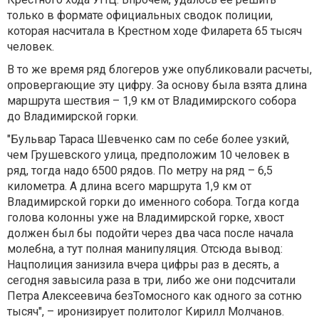
только в формате официальных сводок полиции,
которая насчитала в Крестном ходе Филарета 65 тысяч
человек.
В то же время ряд блогеров уже опубликовали расчеты,
опровергающие эту цифру. За основу была взята длина
маршрута шествия – 1,9 км от Владимирского собора
до Владимирской горки.
"Бульвар Тараса Шевченко сам по себе более узкий,
чем Грушевского улица, предположим 10 человек в
ряд, тогда надо 6500 рядов. По метру на ряд – 6,5
километра. А длина всего маршрута 1,9 км от
Владимирской горки до именного собора. Тогда когда
голова колонны уже на Владимирской горке, хвост
должен был бы подойти через два часа после начала
молебна, а тут полная манипуляция. Отсюда вывод:
Нацполиция занизила вчера цифры раз в десять, а
сегодня завысила раза в три, либо же они подсчитали
Петра Алексеевича безТомосного как одного за сотню
тысяч", – иронизирует политолог Кирилл Молчанов.