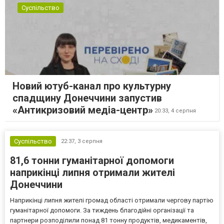
Суспільство
Новий ютуб-канал про культурну
спадщину Донеччини запустив
«Антикризовий медіа-центр»
20:33,
4 серпня
Суспільство
22:37,
3 серпня
81,6 тонни гуманітарної допомоги
наприкінці липня отримали жителі
Донеччини
Наприкінці липня жителі громад області отримали чергову партію
гуманітарної допомоги. За тиждень благодійні організації та
партнери розподілили понад 81 тонну продуктів, медикаментів,