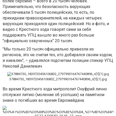
более скромно – всего в 20 тысяч человек.
Примечательно, что безопасность верующих
обеспечивали 5 тысяч полицейских, то есть, по
прикидкам правоохранителей, на каждых четырех
верующих приходился один полицейский. Но и фото, и
видео с Крестного хода говорят сами за себя:
поддержать УПЦ вышло во много раз больше
"официально озвученных" 20 тысяч.
"Мы только 20 тысяч официально привезли из
регионов, это не считая тех, кто добирался своим ходом,
и киевлян", – удивлялся подсчетам полиции спикер УПЦ
Николай Данилевич.
37884730_1839720456106832_2797990164767440896_n[1](1).jpg
Во время Крестного хода митрополит Онуфрий лично
отслужил литию (моление об усопших) на памятном
знаке о погибших во время Евромайдана.