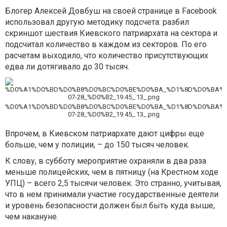
Блогер Алексей Довбуш на своей странице в Facebook
использовал другую методику подсчета: разбил
скриншот шествия Киевского патриархата на сектора и
подсчитал количество в каждом из секторов. По его
расчетам выходило, что количество присутствующих
едва ли дотягивало до 30 тысяч.
%D0%A1%D0%BD%D0%B8%D0%BC%D0%BE%D0%BA_%D1%8D%D0%BA%D
07-28_%D0%B2_19.45_.13_.png
Впрочем, в Киевском патриархате дают цифры еще
больше, чем у полиции, – до 150 тысяч человек.
К слову, в субботу мероприятие охраняли в два раза
меньше полицейских, чем в пятницу (на Крестном ходе
УПЦ) – всего 2,5 тысячи человек. Это странно, учитывая,
что в нем принимали участие государственные деятели
и уровень безопасности должен был быть куда выше,
чем накануне.