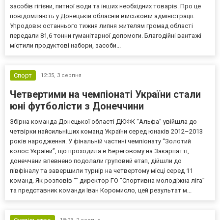
засобів гігієни, питної води та інших необхідних товарів. Про це
повідомляють у Донецькій обласній військовій адміністрації.
Упродовж останнього тижня липня жителям громад області
передали 81,6 тонни гуманітарної допомоги. Благодійні вантажі
містили продуктові набори, засоби...
Спорт
12:35,
3 серпня
Четвертими на чемпіонаті України стали
юні футболісти з Донеччини
Збірна команда Донецької області ДЮФК “Альфа” увійшла до
четвірки найсильніших команд України серед юнаків 2012–2013
років народження. У фінальній частині чемпіонату “Золотий
колос України”, що проходила в Береговому на Закарпатті,
донеччани впевнено подолали груповий етап, дійшли до
півфіналу та завершили турнір на четвертому місці серед 11
команд. Як розповів “” директор ГО “Спортивна молодіжна ліга”
та представник команди Іван Коромисло, цей результат м...