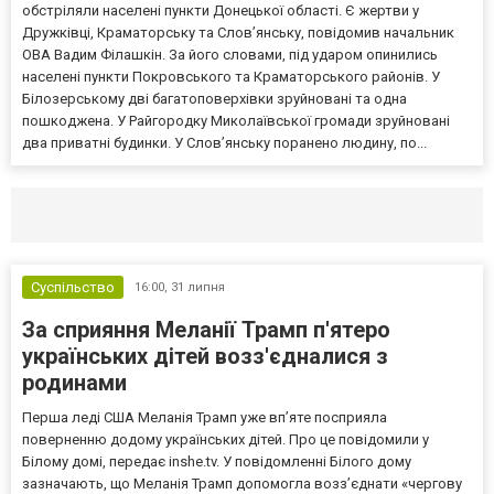
обстріляли населені пункти Донецької області. Є жертви у
Дружківці, Краматорську та Слов’янську, повідомив начальник
ОВА Вадим Філашкін. За його словами, під ударом опинились
населені пункти Покровського та Краматорського районів. У
Білозерському дві багатоповерхівки зруйновані та одна
пошкоджена. У Райгородку Миколаївської громади зруйновані
два приватні будинки. У Слов’янську поранено людину, по...
Селидово и Новогродовке
Справочная
Так
Суспільство
16:00,
31 липня
За сприяння Меланії Трамп п'ятеро
українських дітей возз'єдналися з
родинами
Перша леді США Меланія Трамп уже впʼяте посприяла
поверненню додому українських дітей. Про це повідомили у
Білому домі, передає inshe.tv. У повідомленні Білого дому
зазначають, що Меланія Трамп допомогла возз’єднати «чергову