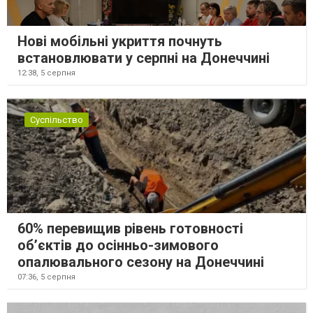
Нові мобільні укриття почнуть
встановлювати у серпні на Донеччині
12:38,
5 серпня
Суспільство
60% перевищив рівень готовності
об’єктів до осінньо-зимового
опалювального сезону на Донеччині
07:36,
5 серпня