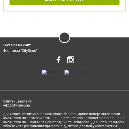
Реклама на сайті
Франшиза "CitySites"
З питань реклами
rek@citysites.ua
Допускається цитування матеріалів без отримання попередньої згоди
06237.com.ua за умови розміщення в тексті обов'язкового посилання на
06237.com.ua - Сайт міст Новогродівки та Селидове. Для інтернет-видань
обов'язкове розміщення прямого, відкритого для пошукових систем