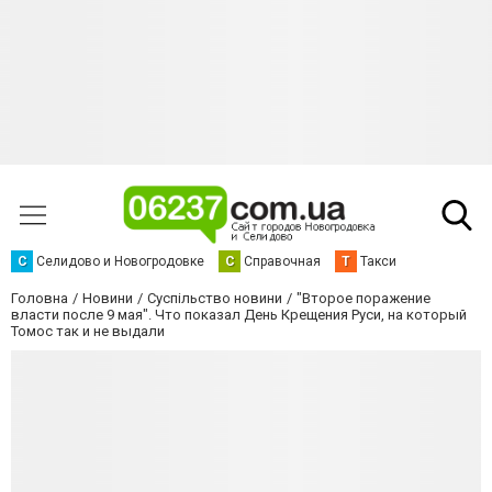
С
Селидово и Новогродовке
С
Справочная
Т
Такси
Головна
Новини
Суспільство новини
"Второе поражение
власти после 9 мая". Что показал День Крещения Руси, на который
Томос так и не выдали