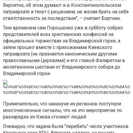
Вероятно, об этом думают и в Константинопольском
патриархате и тянут с решением, не желая брать на себя
ответственность за последствия", – считает Бортник.
Тем временем сам Порошенко уже в субботу собрал
представителей всех христианских конфессий на
официальных торжествах на Владимирской горке, а
затем прошел вместе с прихожанами Киевского
патриархата (не признается каноническим другими
православными Церквями) и его главой Филаретом в
молитвенном шествии от Владимирского собора до
Владимирской горки.
%D0%BF%D0%BE%D1%80%D0%BE%D1%88%D0%B5%D0%BD%D0%BA%D0%
Примечательно, что накануне из регионов поступали
многочисленные сигналы, что на это мероприятие по
разнарядке из Киева сгоняют людей.
Очевидно, что задача была "перебить" число участников
Крестного хода УПЦ. Впрочем, удалось ее решить