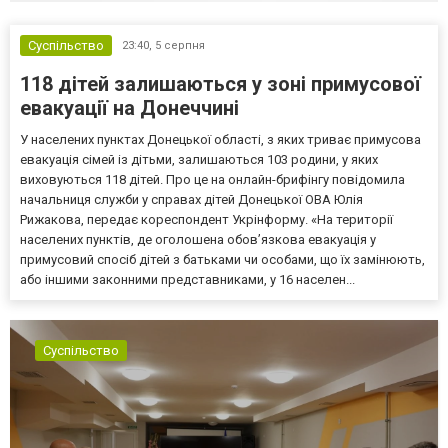
Суспільство
23:40,
5 серпня
118 дітей залишаються у зоні примусової
евакуації на Донеччині
У населених пунктах Донецької області, з яких триває примусова
евакуація сімей із дітьми, залишаються 103 родини, у яких
виховуються 118 дітей. Про це на онлайн-брифінгу повідомила
начальниця служби у справах дітей Донецької ОВА Юлія
Рижакова, передає кореспондент Укрінформу. «На території
населених пунктів, де оголошена обов’язкова евакуація у
примусовий спосіб дітей з батьками чи особами, що їх замінюють,
або іншими законними представниками, у 16 населен...
Суспільство