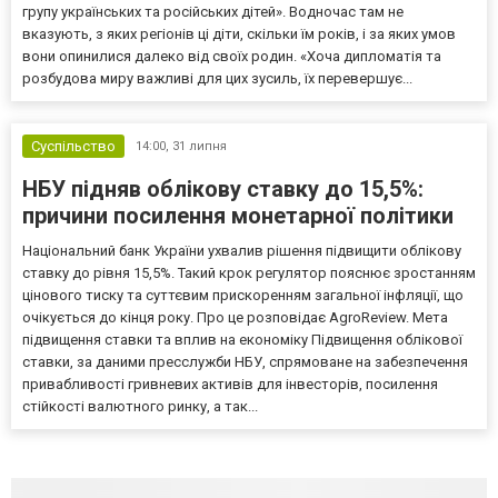
групу українських та російських дітей». Водночас там не
вказують, з яких регіонів ці діти, скільки їм років, і за яких умов
вони опинилися далеко від своїх родин. «Хоча дипломатія та
розбудова миру важливі для цих зусиль, їх перевершує...
Суспільство
14:00,
31 липня
НБУ підняв облікову ставку до 15,5%:
причини посилення монетарної політики
Національний банк України ухвалив рішення підвищити облікову
ставку до рівня 15,5%. Такий крок регулятор пояснює зростанням
цінового тиску та суттєвим прискоренням загальної інфляції, що
очікується до кінця року. Про це розповідає AgroReview. Мета
підвищення ставки та вплив на економіку Підвищення облікової
ставки, за даними пресслужби НБУ, спрямоване на забезпечення
привабливості гривневих активів для інвесторів, посилення
стійкості валютного ринку, а так...