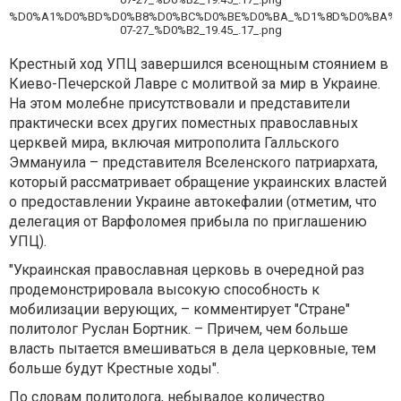
%D0%A1%D0%BD%D0%B8%D0%BC%D0%BE%D0%BA_%D1%8D%D0%BA%D
07-27_%D0%B2_19.45_.17_.png
Крестный ход УПЦ завершился всенощным стоянием в
Киево-Печерской Лавре с молитвой за мир в Украине.
На этом молебне присутствовали и представители
практически всех других поместных православных
церквей мира, включая митрополита Галльского
Эммануила – представителя Вселенского патриархата,
который рассматривает обращение украинских властей
о предоставлении Украине автокефалии (отметим, что
делегация от Варфоломея прибыла по приглашению
УПЦ).
"Украинская православная церковь в очередной раз
продемонстрировала высокую способность к
мобилизации верующих, – комментирует "Стране"
политолог Руслан Бортник. – Причем, чем больше
власть пытается вмешиваться в дела церковные, тем
больше будут Крестные ходы".
По словам политолога, небывалое количество