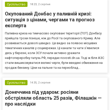
Суспільство
18:23,
2 серпня
Окупований Донбас у паливній кризі:
ситуація з цінами, чергами та прогноз
експерта
Паливна криза на тимчасово окуповані території (ТОТ) Донбасу
прийшла трохи пізніше, ніж до Росії та окупованого Криму. Але
розвивається доволі швидко. Це видно за появою місцевих
тематичних каналів у соцмережах. Ці канали та чати з’явилися
десь у березні, коли ЗСУ почали активно уражати
нафтопереробну галузь РФ, передає novosti.dn.ua. Тоді ж біля АЗС
стали вишиковуватися великі черги, були введені обмеження на
продаж бензину. Ціни на пальне та на переоблад...
Суспільство
14:35,
2 серпня
Донеччина під ударом: росіяни
обстріляли область 25 разів, Філашкін —
про наслідки