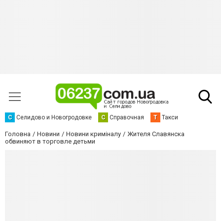
С
Селидово и Новогродовке
С
Справочная
Т
Такси
Головна
Новини
Новини криміналу
Жителя Славянска
обвиняют в торговле детьми