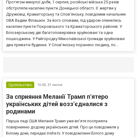
Протягом минулої доби, 1 серпня, російські війська 25 разів
обстріляли населені пункти Донецької області. Є жертви у
Дружківці, Краматорську та Слов’янську, повідомив начальник
ОВА Вадим Філашкін. За його словами, під ударом опинились
населені пункти Покровського та Краматорського районів. У
Білозерському дві багатоповерхівки зруйновані та одна
пошкоджена. У Райгородку Миколаївської громади зруйновані
два приватні будинки. У Слов’янську поранено людину, по...
Селидово и Новогродовке
Справочная
Так
Суспільство
16:00,
31 липня
За сприяння Меланії Трамп п'ятеро
українських дітей возз'єдналися з
родинами
Перша леді США Меланія Трамп уже впʼяте посприяла
поверненню додому українських дітей. Про це повідомили у
Білому домі, передає inshe.tv. У повідомленні Білого дому