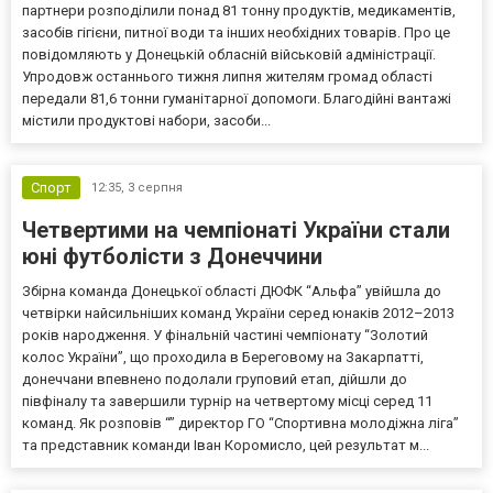
партнери розподілили понад 81 тонну продуктів, медикаментів,
засобів гігієни, питної води та інших необхідних товарів. Про це
повідомляють у Донецькій обласній військовій адміністрації.
Упродовж останнього тижня липня жителям громад області
передали 81,6 тонни гуманітарної допомоги. Благодійні вантажі
містили продуктові набори, засоби...
Спорт
12:35,
3 серпня
Четвертими на чемпіонаті України стали
юні футболісти з Донеччини
Збірна команда Донецької області ДЮФК “Альфа” увійшла до
четвірки найсильніших команд України серед юнаків 2012–2013
років народження. У фінальній частині чемпіонату “Золотий
колос України”, що проходила в Береговому на Закарпатті,
донеччани впевнено подолали груповий етап, дійшли до
півфіналу та завершили турнір на четвертому місці серед 11
команд. Як розповів “” директор ГО “Спортивна молодіжна ліга”
та представник команди Іван Коромисло, цей результат м...