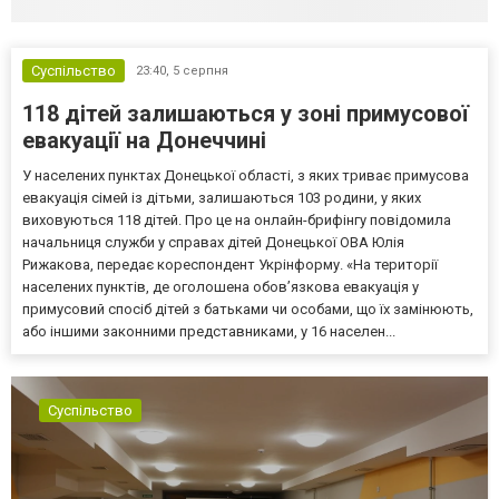
Суспільство
23:40,
5 серпня
118 дітей залишаються у зоні примусової
евакуації на Донеччині
У населених пунктах Донецької області, з яких триває примусова
евакуація сімей із дітьми, залишаються 103 родини, у яких
виховуються 118 дітей. Про це на онлайн-брифінгу повідомила
начальниця служби у справах дітей Донецької ОВА Юлія
Рижакова, передає кореспондент Укрінформу. «На території
населених пунктів, де оголошена обов’язкова евакуація у
примусовий спосіб дітей з батьками чи особами, що їх замінюють,
або іншими законними представниками, у 16 населен...
Суспільство