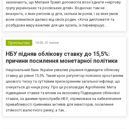
зазначають, що Меланія Трамп допомогла возз’єднати «чергову
групу українських та російських дітей». Водночас там не
вказують, з яких регіонів ці діти, скільки їм років, і за яких умов
вони опинилися далеко від своїх родин. «Хоча дипломатія та
розбудова миру важливі для цих зусиль, їх перевершує...
Суспільство
14:00,
31 липня
НБУ підняв облікову ставку до 15,5%:
причини посилення монетарної політики
Національний банк України ухвалив рішення підвищити облікову
ставку до рівня 15,5%. Такий крок регулятор пояснює зростанням
цінового тиску та суттєвим прискоренням загальної інфляції, що
очікується до кінця року. Про це розповідає AgroReview. Мета
підвищення ставки та вплив на економіку Підвищення облікової
ставки, за даними пресслужби НБУ, спрямоване на забезпечення
привабливості гривневих активів для інвесторів, посилення
стійкості валютного ринку, а так...