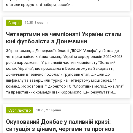
містили продуктові набори, засоби...
Спорт
12:35,
3 серпня
Четвертими на чемпіонаті України стали
юні футболісти з Донеччини
Збірна команда Донецької області ДЮФК “Альфа” увійшла до
четвірки найсильніших команд України серед юнаків 2012–2013
років народження. У фінальній частині чемпіонату “Золотий
колос України”, що проходила в Береговому на Закарпатті,
донеччани впевнено подолали груповий етап, дійшли до
півфіналу та завершили турнір на четвертому місці серед 11
команд. Як розповів “” директор ГО “Спортивна молодіжна ліга”
та представник команди Іван Коромисло, цей результат м...
Суспільство
18:23,
2 серпня
Окупований Донбас у паливній кризі:
ситуація з цінами, чергами та прогноз