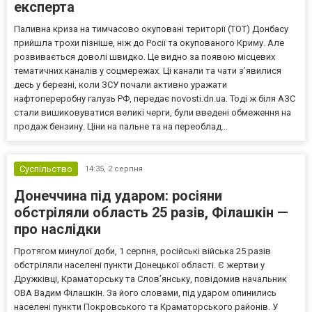
експерта
Паливна криза на тимчасово окуповані території (ТОТ) Донбасу
прийшла трохи пізніше, ніж до Росії та окупованого Криму. Але
розвивається доволі швидко. Це видно за появою місцевих
тематичних каналів у соцмережах. Ці канали та чати з’явилися
десь у березні, коли ЗСУ почали активно уражати
нафтопереробну галузь РФ, передає novosti.dn.ua. Тоді ж біля АЗС
стали вишиковуватися великі черги, були введені обмеження на
продаж бензину. Ціни на пальне та на переоблад...
Суспільство
14:35,
2 серпня
Донеччина під ударом: росіяни
обстріляли область 25 разів, Філашкін —
про наслідки
Протягом минулої доби, 1 серпня, російські війська 25 разів
обстріляли населені пункти Донецької області. Є жертви у
Дружківці, Краматорську та Слов’янську, повідомив начальник
ОВА Вадим Філашкін. За його словами, під ударом опинились
населені пункти Покровського та Краматорського районів. У