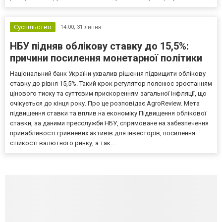
Суспільство
14:00,
31 липня
НБУ підняв облікову ставку до 15,5%:
причини посилення монетарної політики
Національний банк України ухвалив рішення підвищити облікову
ставку до рівня 15,5%. Такий крок регулятор пояснює зростанням
цінового тиску та суттєвим прискоренням загальної інфляції, що
очікується до кінця року. Про це розповідає AgroReview. Мета
підвищення ставки та вплив на економіку Підвищення облікової
ставки, за даними пресслужби НБУ, спрямоване на забезпечення
привабливості гривневих активів для інвесторів, посилення
стійкості валютного ринку, а так...