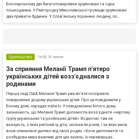
Білозерському дві багатоповерхівки зруйновані та одна
пошкоджена. У Райгородку Миколаївської громади зруйновані
два приватні будинки. У Слов’янську поранено людину, по...
Селидово и Новогродовке
Справочная
Так
Суспільство
16:00,
31 липня
За сприяння Меланії Трамп п'ятеро
українських дітей возз'єдналися з
родинами
Перша леді США Меланія Трамп уже впʼяте посприяла
поверненню додому українських дітей. Про це повідомили у
Білому домі, передає inshe.tv. У повідомленні Білого дому
зазначають, що Меланія Трамп допомогла возз’єднати «чергову
групу українських та російських дітей». Водночас там не
вказують, з яких регіонів ці діти, скільки їм років, і за яких умов
вони опинилися далеко від своїх родин. «Хоча дипломатія та
розбудова миру важливі для цих зусиль, їх перевершує...