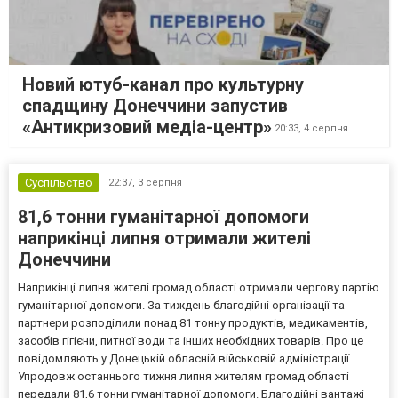
Новий ютуб-канал про культурну
спадщину Донеччини запустив
«Антикризовий медіа-центр»
20:33,
4 серпня
Суспільство
22:37,
3 серпня
81,6 тонни гуманітарної допомоги
наприкінці липня отримали жителі
Донеччини
Наприкінці липня жителі громад області отримали чергову партію
гуманітарної допомоги. За тиждень благодійні організації та
партнери розподілили понад 81 тонну продуктів, медикаментів,
засобів гігієни, питної води та інших необхідних товарів. Про це
повідомляють у Донецькій обласній військовій адміністрації.
Упродовж останнього тижня липня жителям громад області
передали 81,6 тонни гуманітарної допомоги. Благодійні вантажі