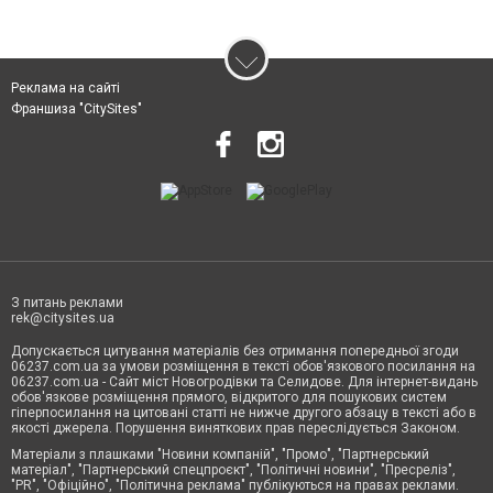
Реклама на сайті
Франшиза "CitySites"
З питань реклами
rek@citysites.ua
Допускається цитування матеріалів без отримання попередньої згоди
06237.com.ua за умови розміщення в тексті обов'язкового посилання на
06237.com.ua - Сайт міст Новогродівки та Селидове. Для інтернет-видань
обов'язкове розміщення прямого, відкритого для пошукових систем
гіперпосилання на цитовані статті не нижче другого абзацу в тексті або в
якості джерела. Порушення виняткових прав переслідується Законом.
Матеріали з плашками "Новини компаній", "Промо", "Партнерський
матеріал", "Партнерський спецпроєкт", "Політичні новини", "Пресреліз",
"PR", "Офіційно", "Політична реклама" публікуються на правах реклами.