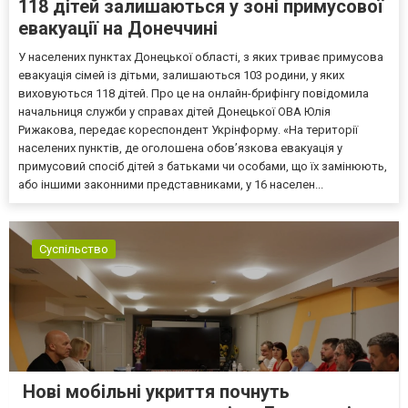
118 дітей залишаються у зоні примусової
евакуації на Донеччині
У населених пунктах Донецької області, з яких триває примусова
евакуація сімей із дітьми, залишаються 103 родини, у яких
виховуються 118 дітей. Про це на онлайн-брифінгу повідомила
начальниця служби у справах дітей Донецької ОВА Юлія
Рижакова, передає кореспондент Укрінформу. «На території
населених пунктів, де оголошена обов’язкова евакуація у
примусовий спосіб дітей з батьками чи особами, що їх замінюють,
або іншими законними представниками, у 16 населен...
Суспільство
Нові мобільні укриття почнуть