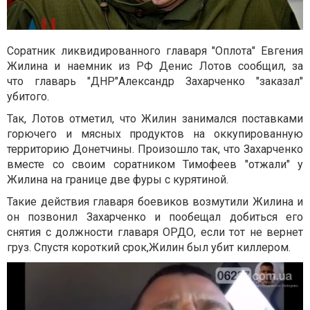
Соратник ликвидированного главаря "Оплота" Евгения
Жилина и наемник из РФ Денис Лотов сообщил, за
что главарь "ДНР"Александр Захарченко "заказал"
убитого.
Так, Лотов отметил, что Жилин занимался поставками
горючего и мясных продуктов на оккупированную
территорию Донетчины. Произошло так, что Захарченко
вместе со своим соратником Тимофеев "отжали" у
Жилина на границе две фуры с курятиной.
Такие действия главаря боевиков возмутили Жилина и
он позвонил Захарченко и пообещал добиться его
снятия с должности главаря ОРДО, если тот не вернет
груз. Спустя короткий срок,Жилин был убит киллером.