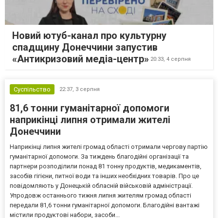
Новий ютуб-канал про культурну
спадщину Донеччини запустив
«Антикризовий медіа-центр»
20:33,
4 серпня
Суспільство
22:37,
3 серпня
81,6 тонни гуманітарної допомоги
наприкінці липня отримали жителі
Донеччини
Наприкінці липня жителі громад області отримали чергову партію
гуманітарної допомоги. За тиждень благодійні організації та
партнери розподілили понад 81 тонну продуктів, медикаментів,
засобів гігієни, питної води та інших необхідних товарів. Про це
повідомляють у Донецькій обласній військовій адміністрації.
Упродовж останнього тижня липня жителям громад області
передали 81,6 тонни гуманітарної допомоги. Благодійні вантажі
містили продуктові набори, засоби...