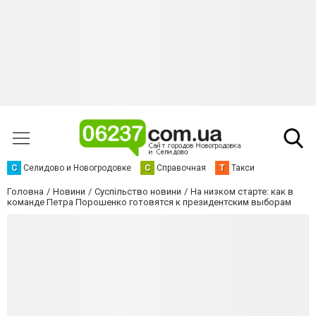
С
Селидово и Новогродовке
С
Справочная
Т
Такси
Головна
Новини
Суспільство новини
На низком старте: как в
команде Петра Порошенко готовятся к президентским выборам