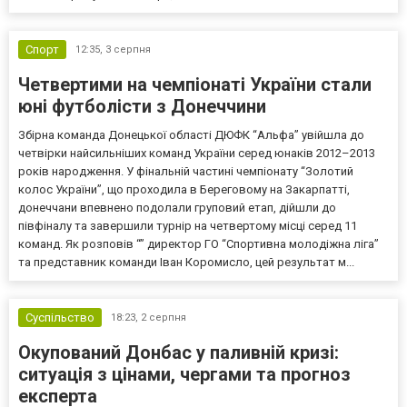
Спорт
12:35,
3 серпня
Четвертими на чемпіонаті України стали
юні футболісти з Донеччини
Збірна команда Донецької області ДЮФК “Альфа” увійшла до
четвірки найсильніших команд України серед юнаків 2012–2013
років народження. У фінальній частині чемпіонату “Золотий
колос України”, що проходила в Береговому на Закарпатті,
донеччани впевнено подолали груповий етап, дійшли до
півфіналу та завершили турнір на четвертому місці серед 11
команд. Як розповів “” директор ГО “Спортивна молодіжна ліга”
та представник команди Іван Коромисло, цей результат м...
Суспільство
18:23,
2 серпня
Окупований Донбас у паливній кризі:
ситуація з цінами, чергами та прогноз
експерта