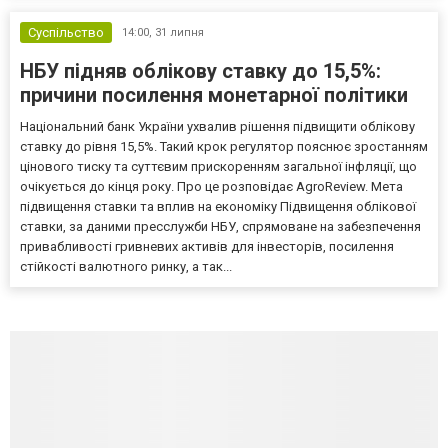
Суспільство
14:00,
31 липня
НБУ підняв облікову ставку до 15,5%:
причини посилення монетарної політики
Національний банк України ухвалив рішення підвищити облікову
ставку до рівня 15,5%. Такий крок регулятор пояснює зростанням
цінового тиску та суттєвим прискоренням загальної інфляції, що
очікується до кінця року. Про це розповідає AgroReview. Мета
підвищення ставки та вплив на економіку Підвищення облікової
ставки, за даними пресслужби НБУ, спрямоване на забезпечення
привабливості гривневих активів для інвесторів, посилення
стійкості валютного ринку, а так...