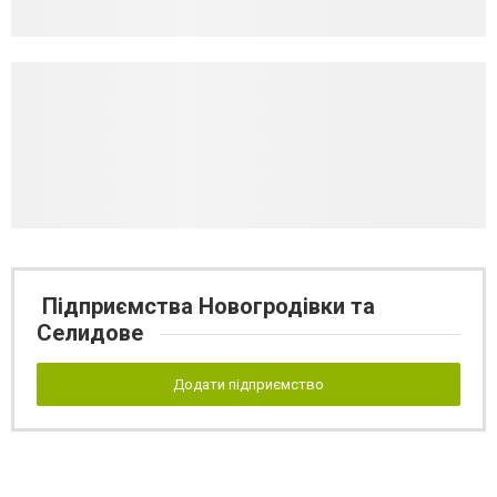
Підприємства Новогродівки та
Селидове
Додати підприємство