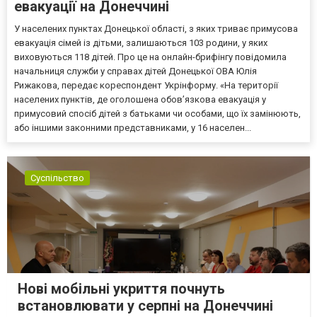
евакуації на Донеччині
У населених пунктах Донецької області, з яких триває примусова
евакуація сімей із дітьми, залишаються 103 родини, у яких
виховуються 118 дітей. Про це на онлайн-брифінгу повідомила
начальниця служби у справах дітей Донецької ОВА Юлія
Рижакова, передає кореспондент Укрінформу. «На території
населених пунктів, де оголошена обов’язкова евакуація у
примусовий спосіб дітей з батьками чи особами, що їх замінюють,
або іншими законними представниками, у 16 населен...
Суспільство
Нові мобільні укриття почнуть
встановлювати у серпні на Донеччині