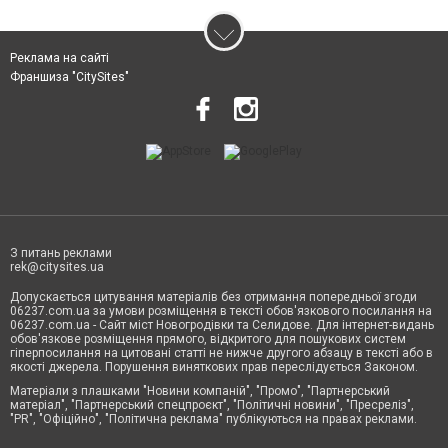
Реклама на сайті
Франшиза "CitySites"
З питань реклами
rek@citysites.ua
Допускається цитування матеріалів без отримання попередньої згоди
06237.com.ua за умови розміщення в тексті обов'язкового посилання на
06237.com.ua - Сайт міст Новогродівки та Селидове. Для інтернет-видань
обов'язкове розміщення прямого, відкритого для пошукових систем
гіперпосилання на цитовані статті не нижче другого абзацу в тексті або в
якості джерела. Порушення виняткових прав переслідується Законом.
Матеріали з плашками "Новини компаній", "Промо", "Партнерський
матеріал", "Партнерський спецпроєкт", "Політичні новини", "Пресреліз",
"PR", "Офіційно", "Політична реклама" публікуються на правах реклами.