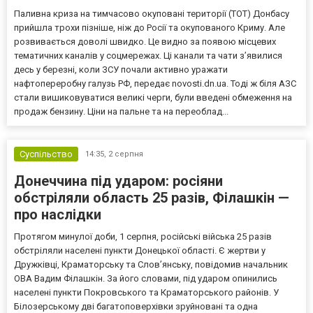
Паливна криза на тимчасово окуповані території (ТОТ) Донбасу
прийшла трохи пізніше, ніж до Росії та окупованого Криму. Але
розвивається доволі швидко. Це видно за появою місцевих
тематичних каналів у соцмережах. Ці канали та чати з’явилися
десь у березні, коли ЗСУ почали активно уражати
нафтопереробну галузь РФ, передає novosti.dn.ua. Тоді ж біля АЗС
стали вишиковуватися великі черги, були введені обмеження на
продаж бензину. Ціни на пальне та на переоблад...
Суспільство
14:35,
2 серпня
Донеччина під ударом: росіяни
обстріляли область 25 разів, Філашкін —
про наслідки
Протягом минулої доби, 1 серпня, російські війська 25 разів
обстріляли населені пункти Донецької області. Є жертви у
Дружківці, Краматорську та Слов’янську, повідомив начальник
ОВА Вадим Філашкін. За його словами, під ударом опинились
населені пункти Покровського та Краматорського районів. У
Білозерському дві багатоповерхівки зруйновані та одна