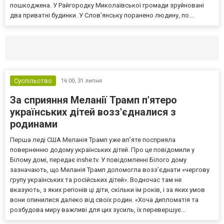
пошкоджена. У Райгородку Миколаївської громади зруйновані
два приватні будинки. У Слов’янську поранено людину, по...
Селидово и Новогродовке
Справочная
Так
Суспільство
16:00,
31 липня
За сприяння Меланії Трамп п'ятеро
українських дітей возз'єдналися з
родинами
Перша леді США Меланія Трамп уже впʼяте посприяла
поверненню додому українських дітей. Про це повідомили у
Білому домі, передає inshe.tv. У повідомленні Білого дому
зазначають, що Меланія Трамп допомогла возз’єднати «чергову
групу українських та російських дітей». Водночас там не
вказують, з яких регіонів ці діти, скільки їм років, і за яких умов
вони опинилися далеко від своїх родин. «Хоча дипломатія та
розбудова миру важливі для цих зусиль, їх перевершує...