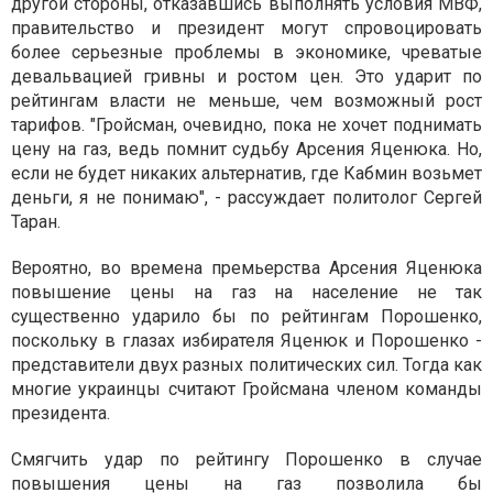
другой стороны, отказавшись выполнять условия МВФ,
правительство и президент могут спровоцировать
более серьезные проблемы в экономике, чреватые
девальвацией гривны и ростом цен. Это ударит по
рейтингам власти не меньше, чем возможный рост
тарифов. "Гройсман, очевидно, пока не хочет поднимать
цену на газ, ведь помнит судьбу Арсения Яценюка. Но,
если не будет никаких альтернатив, где Кабмин возьмет
деньги, я не понимаю", - рассуждает политолог Сергей
Таран.
Вероятно, во времена премьерства Арсения Яценюка
повышение цены на газ на население не так
существенно ударило бы по рейтингам Порошенко,
поскольку в глазах избирателя Яценюк и Порошенко -
представители двух разных политических сил. Тогда как
многие украинцы считают Гройсмана членом команды
президента.
Смягчить удар по рейтингу Порошенко в случае
повышения цены на газ позволила бы