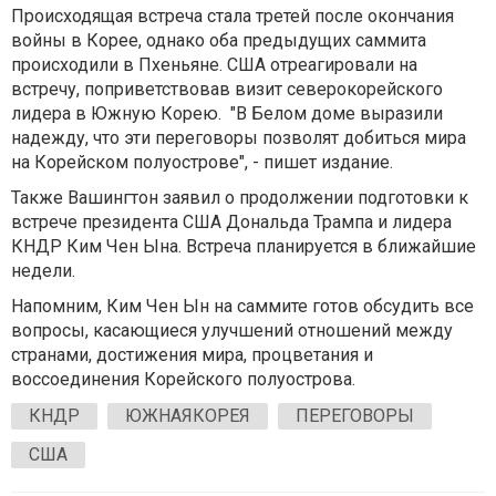
Происходящая встреча стала третей после окончания
войны в Корее, однако оба предыдущих саммита
происходили в Пхеньяне. США отреагировали на
встречу, поприветствовав визит северокорейского
лидера в Южную Корею. "В Белом доме выразили
надежду, что эти переговоры позволят добиться мира
на Корейском полуострове", - пишет издание.
Также Вашингтон заявил о продолжении подготовки к
встрече президента США Дональда Трампа и лидера
КНДР Ким Чен Ына. Встреча планируется в ближайшие
недели.
Напомним, Ким Чен Ын на саммите готов обсудить все
вопросы, касающиеся улучшений отношений между
странами, достижения мира, процветания и
воссоединения Корейского полуострова.
КНДР
ЮЖНАЯКОРЕЯ
ПЕРЕГОВОРЫ
США