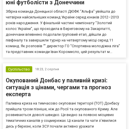
юні футболісти з Донеччини
Збірна команда Донецької області ДЮФК “Альфа” увійшла до
четвірки найсильніших команд України серед юнаків 2012–2013
років народження. У фінальній частині чемпіонату “Золотий
колос України”, що проходила в Береговому на Закарпатті,
донеччани впевнено подолали груповий етап, дійшли до
півфіналу та завершили турнір на четвертому місці серед 11
команд. Як розповів “” директор ГО “Спортивна молодіжна ліга”
та представник команди Іван Коромисло, цей результат м...
Суспільство
18:23,
2 серпня
Окупований Донбас у паливній кризі:
ситуація з цінами, чергами та прогноз
експерта
Паливна криза на тимчасово окуповані території (ТОТ) Донбасу
прийшла трохи пізніше, ніж до Росії та окупованого Криму. Але
розвивається доволі швидко. Це видно за появою місцевих
тематичних каналів у соцмережах. Ці канали та чати з’явилися
десь у березні, коли ЗСУ почали активно уражати