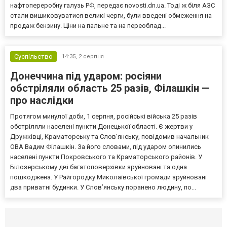
нафтопереробну галузь РФ, передає novosti.dn.ua. Тоді ж біля АЗС
стали вишиковуватися великі черги, були введені обмеження на
продаж бензину. Ціни на пальне та на переоблад...
Суспільство
14:35,
2 серпня
Донеччина під ударом: росіяни
обстріляли область 25 разів, Філашкін —
про наслідки
Протягом минулої доби, 1 серпня, російські війська 25 разів
обстріляли населені пункти Донецької області. Є жертви у
Дружківці, Краматорську та Слов’янську, повідомив начальник
ОВА Вадим Філашкін. За його словами, під ударом опинились
населені пункти Покровського та Краматорського районів. У
Білозерському дві багатоповерхівки зруйновані та одна
пошкоджена. У Райгородку Миколаївської громади зруйновані
два приватні будинки. У Слов’янську поранено людину, по...
Селидово и Новогродовке
Справочная
Так