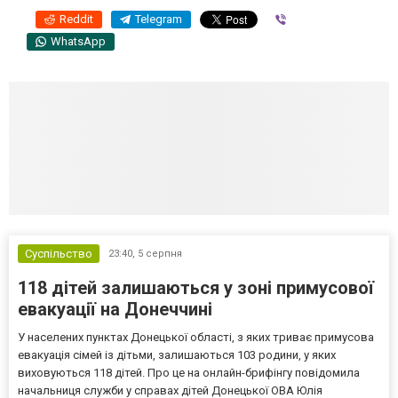
Reddit
Telegram
Viber
WhatsApp
Суспільство
23:40,
5 серпня
118 дітей залишаються у зоні примусової
евакуації на Донеччині
У населених пунктах Донецької області, з яких триває примусова
евакуація сімей із дітьми, залишаються 103 родини, у яких
виховуються 118 дітей. Про це на онлайн-брифінгу повідомила
начальниця служби у справах дітей Донецької ОВА Юлія