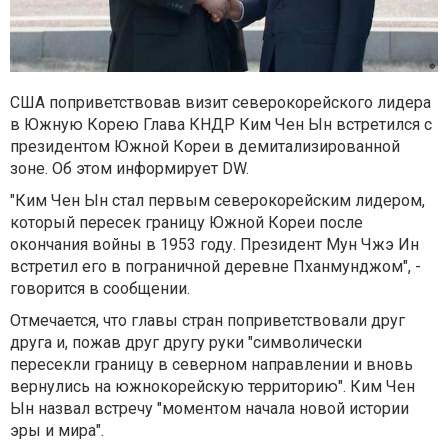
США поприветствовав визит северокорейского лидера
в Южную Корею Глава КНДР Ким Чен Ын встретился с
президентом Южной Кореи в демитализированной
зоне. Об этом информирует DW.
"Ким Чен Ын стал первым северокорейским лидером,
который пересек границу Южной Кореи после
окончания войны в 1953 году. Президент Мун Чжэ Ин
встретил его в пограничной деревне Пханмунджом", -
говорится в сообщении.
Отмечается, что главы стран поприветствовали друг
друга и, пожав друг другу руки "символически
пересекли границу в северном направлении и вновь
вернулись на южнокорейскую территорию". Ким Чен
Ын назвал встречу "моментом начала новой истории
эры и мира".