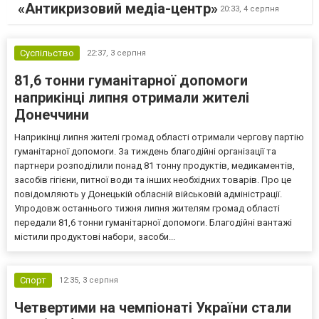
«Антикризовий медіа-центр»
20:33,
4 серпня
Суспільство
22:37,
3 серпня
81,6 тонни гуманітарної допомоги
наприкінці липня отримали жителі
Донеччини
Наприкінці липня жителі громад області отримали чергову партію
гуманітарної допомоги. За тиждень благодійні організації та
партнери розподілили понад 81 тонну продуктів, медикаментів,
засобів гігієни, питної води та інших необхідних товарів. Про це
повідомляють у Донецькій обласній військовій адміністрації.
Упродовж останнього тижня липня жителям громад області
передали 81,6 тонни гуманітарної допомоги. Благодійні вантажі
містили продуктові набори, засоби...
Спорт
12:35,
3 серпня
Четвертими на чемпіонаті України стали