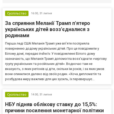
Суспільство
16:00,
31 липня
За сприяння Меланії Трамп п'ятеро
українських дітей возз'єдналися з
родинами
Перша леді США Меланія Трамп уже впʼяте посприяла
поверненню додому українських дітей. Про це повідомили у
Білому домі, передає inshe.tv. У повідомленні Білого дому
зазначають, що Меланія Трамп допомогла возз’єднати «чергову
групу українських та російських дітей». Водночас там не
вказують, з яких регіонів ці діти, скільки їм років, і за яких умов
вони опинилися далеко від своїх родин. «Хоча дипломатія та
розбудова миру важливі для цих зусиль, їх перевершує...
Суспільство
14:00,
31 липня
НБУ підняв облікову ставку до 15,5%:
причини посилення монетарної політики