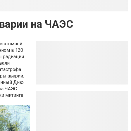
варии на ЧАЭС
ии атомной
нном в 120
ы радиации
вали
атастрофа
ры аварии.
щенный Дню
на ЧАЭС
ки митинга