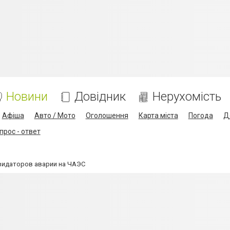
Новини
Довідник
Нерухомість
Афіша
Авто / Мото
Оголошення
Карта міста
Погода
Д
прос - ответ
видаторов аварии на ЧАЭС