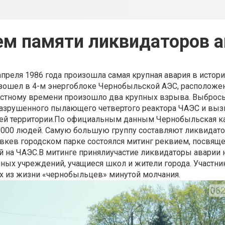
ем памяти ликвидаторов а
апреля 1986 года произошла самая крупная авария в истор
изошел в 4-м энергоблоке Чернобыльской АЭС, расположе
местному времени произошло два крупных взрыва. Выброс
разрушенного пылающего четвертого реактора ЧАЭС и выз
й территории.
По официальным данным Чернобыльская к
 000 людей. Самую большую группу составляют ликвидато
овкев городском парке состоялся митинг реквием, посвя
 на ЧАЭС.В митинге принялиучастие ликвидаторы аварии 
нных учреждений, учащиеся школ и жители города. Участни
х из жизни «чернобыльцев» минутой молчания.