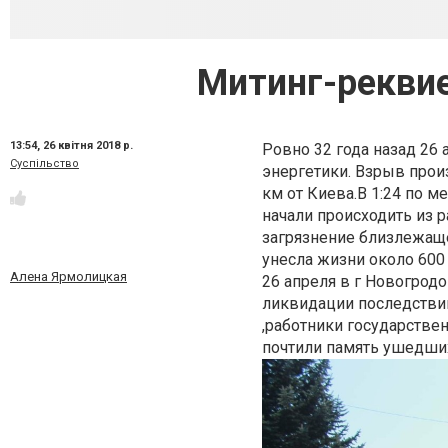
Митинг-рекви
13:54,
26 квітня 2018 р.
Ровно 32 года назад 26 
Суспільство
энергетики. Взрыв про
км от Киева.
В 1:24 по 
начали происходить из 
загрязнение близлежаще
унесла жизни около 600
Алена Ярмолицкая
26 апреля в г Новогрод
ликвидации последствий
,работники государстве
почтили память ушедши