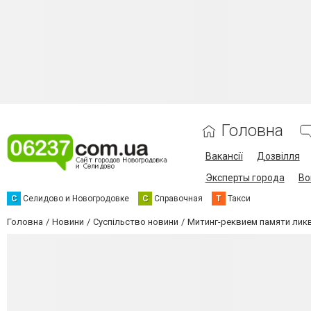
Головна
Вакансії
Дозвілля
Эксперты города
Во
С
Селидово и Новогродовке
С
Справочная
Т
Такси
Головна
Новини
Суспільство новини
Митинг-реквием памяти лик