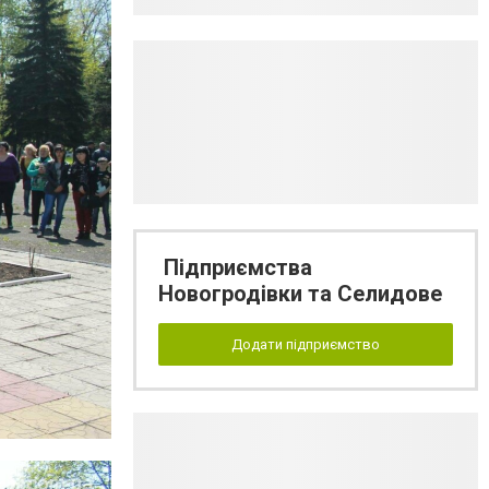
Підприємства
Новогродівки та Селидове
Додати підприємство