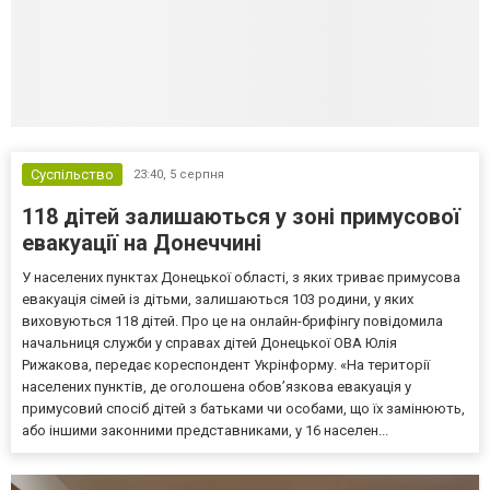
Суспільство
23:40,
5 серпня
118 дітей залишаються у зоні примусової
евакуації на Донеччині
У населених пунктах Донецької області, з яких триває примусова
евакуація сімей із дітьми, залишаються 103 родини, у яких
виховуються 118 дітей. Про це на онлайн-брифінгу повідомила
начальниця служби у справах дітей Донецької ОВА Юлія
Рижакова, передає кореспондент Укрінформу. «На території
населених пунктів, де оголошена обов’язкова евакуація у
примусовий спосіб дітей з батьками чи особами, що їх замінюють,
або іншими законними представниками, у 16 населен...