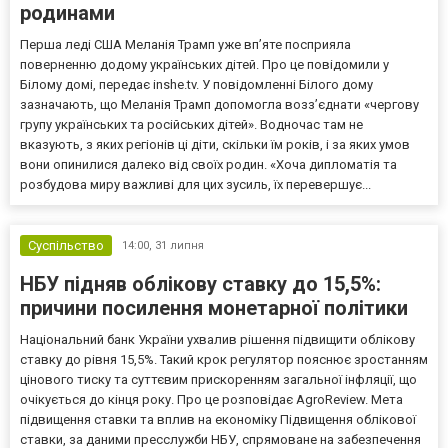
родинами
Перша леді США Меланія Трамп уже впʼяте посприяла
поверненню додому українських дітей. Про це повідомили у
Білому домі, передає inshe.tv. У повідомленні Білого дому
зазначають, що Меланія Трамп допомогла возз’єднати «чергову
групу українських та російських дітей». Водночас там не
вказують, з яких регіонів ці діти, скільки їм років, і за яких умов
вони опинилися далеко від своїх родин. «Хоча дипломатія та
розбудова миру важливі для цих зусиль, їх перевершує...
Суспільство
14:00,
31 липня
НБУ підняв облікову ставку до 15,5%:
причини посилення монетарної політики
Національний банк України ухвалив рішення підвищити облікову
ставку до рівня 15,5%. Такий крок регулятор пояснює зростанням
цінового тиску та суттєвим прискоренням загальної інфляції, що
очікується до кінця року. Про це розповідає AgroReview. Мета
підвищення ставки та вплив на економіку Підвищення облікової
ставки, за даними пресслужби НБУ, спрямоване на забезпечення