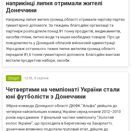
наприкінці липня отримали жителі
Донеччини
Наприкінці липня жителі громад області отримали чергову партію
гуманітарної допомоги. За тиждень благодійні організації та
партнери розподілили понад 81 тонну продуктів, медикаментів,
засобів гігієни, питної води та інших необхідних товарів. Про це
повідомляють у Донецькій обласній військовій адміністрації.
Упродовж останнього тижня липня жителям громад області
передали 81,6 тонни гуманітарної допомоги. Благодійні вантажі
містили продуктові набори, засоби...
Спорт
12:35,
3 серпня
Четвертими на чемпіонаті України стали
юні футболісти з Донеччини
Збірна команда Донецької області ДЮФК “Альфа” увійшла до
четвірки найсильніших команд України серед юнаків 2012–2013
років народження. У фінальній частині чемпіонату “Золотий
колос України”, що проходила в Береговому на Закарпатті,
донеччани впевнено подолали груповий етап, дійшли до