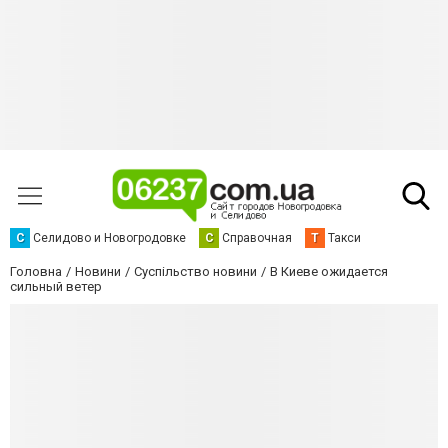
С
Селидово и Новогродовке
С
Справочная
Т
Такси
Головна
Новини
Суспільство новини
В Киеве ожидается
сильный ветер