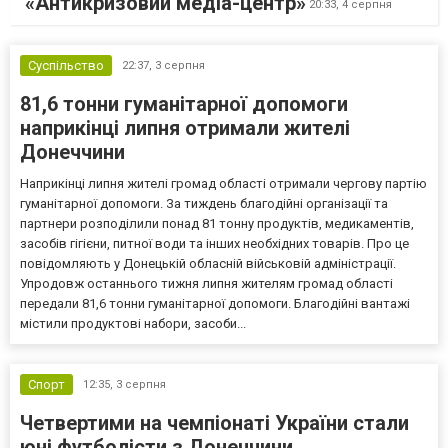
«Антикризовий медіа-центр»
20:33,
4 серпня
Суспільство
22:37,
3 серпня
81,6 тонни гуманітарної допомоги
наприкінці липня отримали жителі
Донеччини
Наприкінці липня жителі громад області отримали чергову партію
гуманітарної допомоги. За тиждень благодійні організації та
партнери розподілили понад 81 тонну продуктів, медикаментів,
засобів гігієни, питної води та інших необхідних товарів. Про це
повідомляють у Донецькій обласній військовій адміністрації.
Упродовж останнього тижня липня жителям громад області
передали 81,6 тонни гуманітарної допомоги. Благодійні вантажі
містили продуктові набори, засоби...
Спорт
12:35,
3 серпня
Четвертими на чемпіонаті України стали
юні футболісти з Донеччини