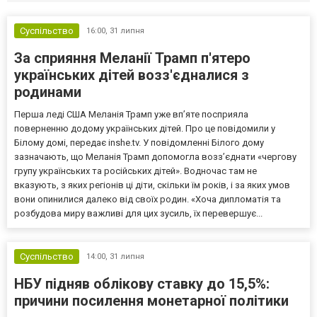
Суспільство
16:00,
31 липня
За сприяння Меланії Трамп п'ятеро
українських дітей возз'єдналися з
родинами
Перша леді США Меланія Трамп уже впʼяте посприяла
поверненню додому українських дітей. Про це повідомили у
Білому домі, передає inshe.tv. У повідомленні Білого дому
зазначають, що Меланія Трамп допомогла возз’єднати «чергову
групу українських та російських дітей». Водночас там не
вказують, з яких регіонів ці діти, скільки їм років, і за яких умов
вони опинилися далеко від своїх родин. «Хоча дипломатія та
розбудова миру важливі для цих зусиль, їх перевершує...
Суспільство
14:00,
31 липня
НБУ підняв облікову ставку до 15,5%:
причини посилення монетарної політики