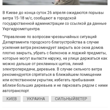
В Киеве до конца суток 26 апреля ожидаются порывы
ветра 15-18 м/с, сообщают в городской
государственной администрации со ссылкой да данные
Укргидрометцентра.
"Управление по вопросам чрезвычайных ситуаций
Департамента городского благоустройства в случае
усиления ветра рекомендует закрыть все окна домов
плотно закрыть, убрать с балконов и лоджий предметы,
которые могут выпасти наружу, на улице держаться как
можно дальше от рекламных щитов, линий
электропередачи, деревьев. В случае сильного ветра
рекомендуется спрятаться в ближайшем помещении
или естественном укрытии, избегать пребывания
вблизи больших деревьев и не парковать рядом с ними
автотранспорт.
КИЕВ
УКРАИНА
СИЛЬНЫЙВЕТЕР