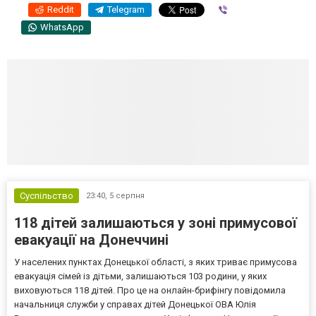
Reddit
Telegram
Viber
WhatsApp
Суспільство
23:40,
5 серпня
118 дітей залишаються у зоні примусової
евакуації на Донеччині
У населених пунктах Донецької області, з яких триває примусова
евакуація сімей із дітьми, залишаються 103 родини, у яких
виховуються 118 дітей. Про це на онлайн-брифінгу повідомила
начальниця служби у справах дітей Донецької ОВА Юлія