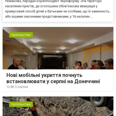
Рижакова, передає кореспондент Укрінформу. «На території
населених пунктів, де оголошена обов’язкова евакуація у
примусовий спосіб дітей з батьками чи особами, що їх замінюють,
або іншими законними представниками, у 16 населен...
Суспільство
Нові мобільні укриття почнуть
встановлювати у серпні на Донеччині
12:38,
5 серпня
Суспільство