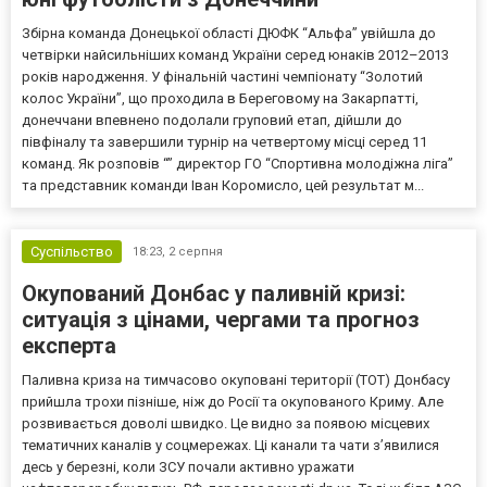
Збірна команда Донецької області ДЮФК “Альфа” увійшла до
четвірки найсильніших команд України серед юнаків 2012–2013
років народження. У фінальній частині чемпіонату “Золотий
колос України”, що проходила в Береговому на Закарпатті,
донеччани впевнено подолали груповий етап, дійшли до
півфіналу та завершили турнір на четвертому місці серед 11
команд. Як розповів “” директор ГО “Спортивна молодіжна ліга”
та представник команди Іван Коромисло, цей результат м...
Суспільство
18:23,
2 серпня
Окупований Донбас у паливній кризі:
ситуація з цінами, чергами та прогноз
експерта
Паливна криза на тимчасово окуповані території (ТОТ) Донбасу
прийшла трохи пізніше, ніж до Росії та окупованого Криму. Але
розвивається доволі швидко. Це видно за появою місцевих
тематичних каналів у соцмережах. Ці канали та чати з’явилися
десь у березні, коли ЗСУ почали активно уражати