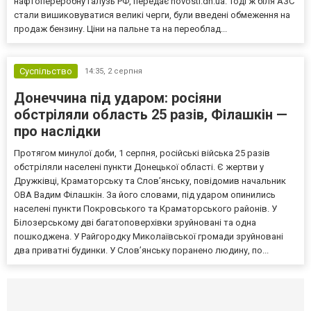
нафтопереробну галузь РФ, передає novosti.dn.ua. Тоді ж біля АЗС
стали вишиковуватися великі черги, були введені обмеження на
продаж бензину. Ціни на пальне та на переоблад...
Суспільство
14:35,
2 серпня
Донеччина під ударом: росіяни
обстріляли область 25 разів, Філашкін —
про наслідки
Протягом минулої доби, 1 серпня, російські війська 25 разів
обстріляли населені пункти Донецької області. Є жертви у
Дружківці, Краматорську та Слов’янську, повідомив начальник
ОВА Вадим Філашкін. За його словами, під ударом опинились
населені пункти Покровського та Краматорського районів. У
Білозерському дві багатоповерхівки зруйновані та одна
пошкоджена. У Райгородку Миколаївської громади зруйновані
два приватні будинки. У Слов’янську поранено людину, по...
Селидово и Новогродовке
Справочная
Так