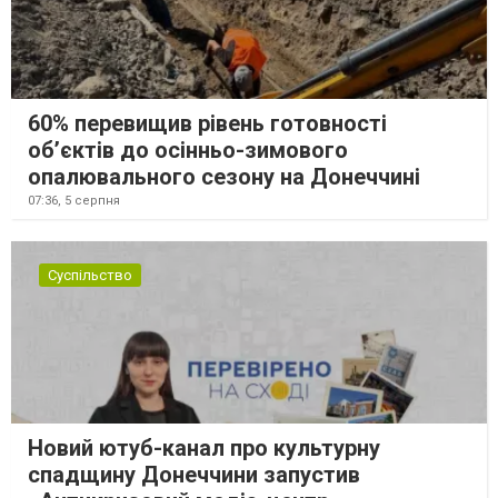
60% перевищив рівень готовності
об’єктів до осінньо-зимового
опалювального сезону на Донеччині
07:36,
5 серпня
Суспільство
Новий ютуб-канал про культурну
спадщину Донеччини запустив