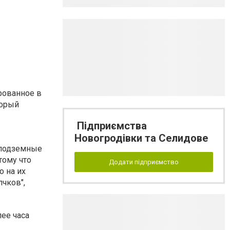
рованное в
торый
Підприємства
Новогродівки та Селидове
 подземные
тому что
Додати підприємство
о на их
чков",
лее часа