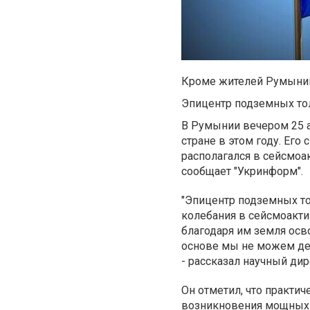
Кроме жителей Румынии
Эпицентр подземных тол
В Румынии вечером 25 
стране в этом году. Его
располагался в сейсмоа
сообщает "Укринформ".
"Эпицентр подземных то
колебания в сейсмоакти
благодаря им земля осво
основе мы не можем де
- рассказал научный ди
Он отметил, что практич
возникновения мощных 