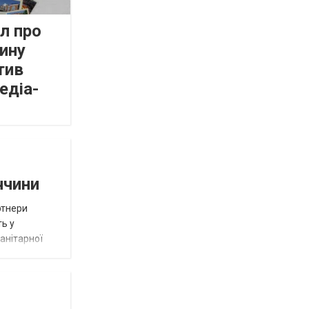
л про
ину
тив
едіа-
ччини
ртнери
ть у
анітарної