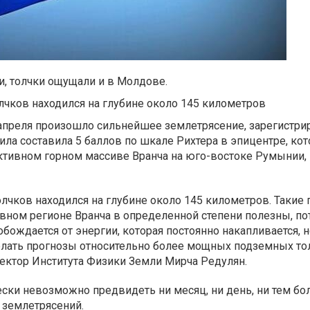
, толчки ощущали и в Молдове.
чков находился на глубине около 145 километров
апреля произошло сильнейшее землетрясение, зарегистри
 сила составила 5 баллов по шкале Рихтера в эпицентре, ко
ктивном горном массиве Вранча на юго-востоке Румынии,
лчков находился на глубине около 145 километров. Такие
вном регионе Вранча в определенной степени полезны, по
бождается от энергии, которая постоянно накапливается, н
лать прогнозы относительно более мощных подземных тол
ректор Института Физики Земли Мирча Редулян.
ески невозможно предвидеть ни месяц, ни день, ни тем бо
землетрясений.