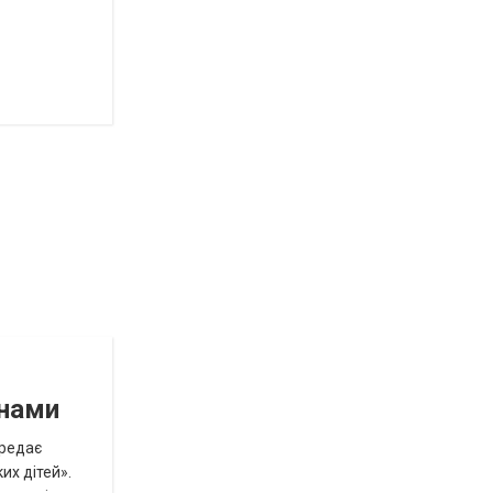
инами
ередає
их дітей».