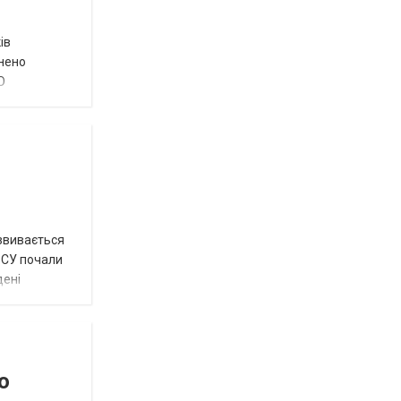
ів
внено
О
озвивається
 ЗСУ почали
дені
о