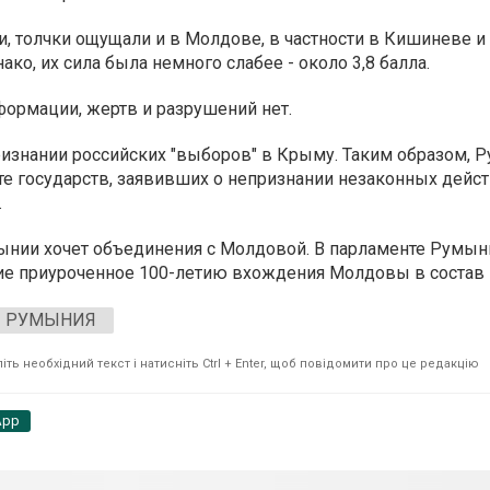
 толчки ощущали и в Молдове, в частности в Кишиневе и 
ако, их сила была немного слабее - около 3,8 балла.
ормации, жертв и разрушений нет.
ризнании российских "выборов" в Крыму.
Таким образом, 
те государств, заявивших о непризнании незаконных дейс
.
ынии хочет объединения с Молдовой.
В парламенте Румын
ие приуроченное 100-летию вхождения Молдовы в состав
РУМЫНИЯ
ть необхідний текст і натисніть Ctrl + Enter, щоб повідомити про це редакцію
App