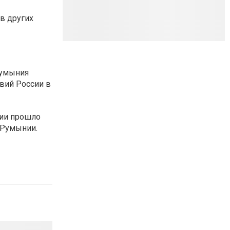
в других
Румыния
твий России в
ии прошло
 Румынии.