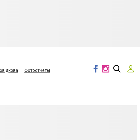
овідкова
Фотоотчеты