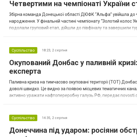
Четвертими на чемпіонаті України с
Збірна команда Донецької області ДЮФК “Альфа” увійшла до ч
народження. У фінальній частині чемпіонату “Золотий колос У
подолали груповий етап, дійшли до півфіналу та завершили тур
“Спортивна молодіжна ліга” та представник команди Іван Кором
Суспільство
18:23,
2 серпня
Окупований Донбас у паливній кризі:
експерта
Паливна криза на тимчасово окуповані території (ТОТ) Донбасу
доволі швидко. Це видно за появою місцевих тематичних каналі
активно уражати нафтопереробну галузь РФ, передає novosti.dn
обмеження на продаж бензину. Ціни на пальне та на переоблад
Суспільство
14:35,
2 серпня
Донеччина під ударом: росіяни обст