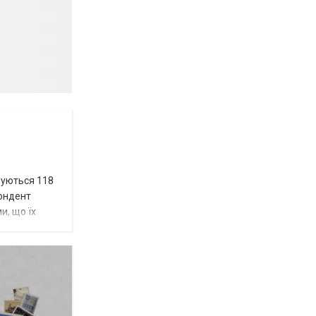
вуються 118
пондент
и, що їх