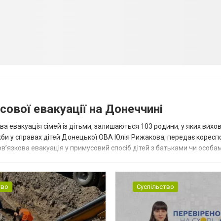
сової евакуації на Донеччині
ва евакуація сімей із дітьми, залишаються 103 родини, у яких вихо
жби у справах дітей Донецької ОВА Юлія Рижакова, передає корес
в’язкова евакуація у примусовий спосіб дітей з батьками чи особам
н...
тво
Суспільство