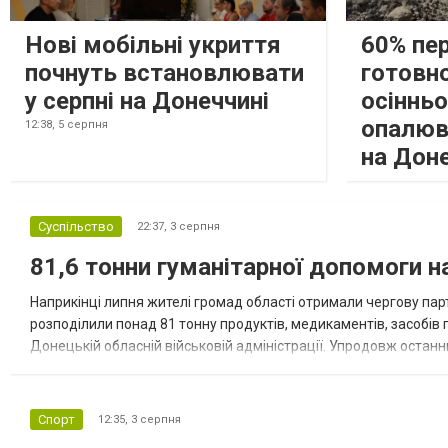
Нові мобільні укриття
60% пе
почнуть встановлювати
готовно
у серпні на Донеччині
осіннь
опалюв
12:38,
5 серпня
на Дон
Суспільство
22:37,
3 серпня
81,6 тонни гуманітарної допомоги 
Наприкінці липня жителі громад області отримали чергову парт
розподілили понад 81 тонну продуктів, медикаментів, засобів г
Донецькій обласній військовій адміністрації. Упродовж остан
допомоги. Благодійні вантажі містили продуктові набори, засоб
Спорт
12:35,
3 серпня