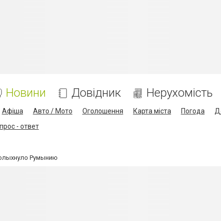
Новини
Довідник
Нерухомість
Афіша
Авто / Мото
Оголошення
Карта міста
Погода
Д
прос - ответ
олыхнуло Румынию