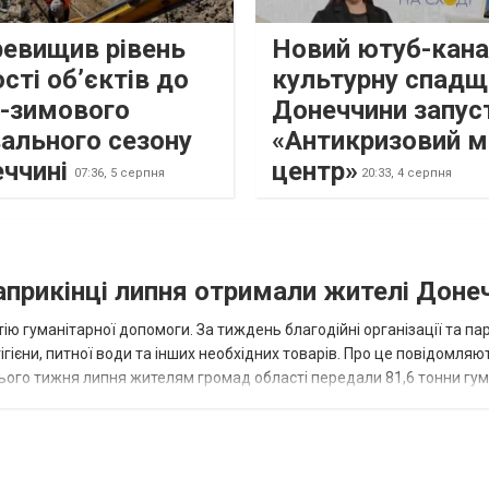
ревищив рівень
Новий ютуб-кана
сті об’єктів до
культурну спадщ
о-зимового
Донеччини запус
ального сезону
«Антикризовий м
еччині
центр»
07:36,
5 серпня
20:33,
4 серпня
наприкінці липня отримали жителі Доне
ію гуманітарної допомоги. За тиждень благодійні організації та па
ігієни, питної води та інших необхідних товарів. Про це повідомляю
нього тижня липня жителям громад області передали 81,6 тонни гум
и...