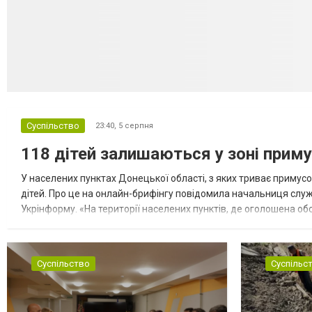
Суспільство
23:40,
5 серпня
118 дітей залишаються у зоні приму
У населених пунктах Донецької області, з яких триває примусо
дітей. Про це на онлайн-брифінгу повідомила начальниця слу
Укрінформу. «На території населених пунктів, де оголошена обо
замінюють, або іншими законними представниками, у 16 населе
Суспільство
Суспільс