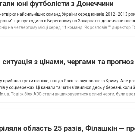
тали юні футболісти з Донеччини
етвірки найсильніших команд України серед юнаків 2012–2013 рок
країни”, що проходила в Береговому на Закарпатті, донеччани впе
нір на четвертому місці серед 11 команд. Як розповів “” директор Г
исло, цей результат м...
 ситуація з цінами, чергами та прогноз
 прийшла трохи пізніше, ніж до Росії та окупованого Криму. Але р
в у соцмережах. Ці канали та чати з’явилися десь у березні, коли
.ua. Тоді ж біля АЗС стали вишиковуватися великі черги, були вве
...
ріляли область 25 разів, Філашкін — пр