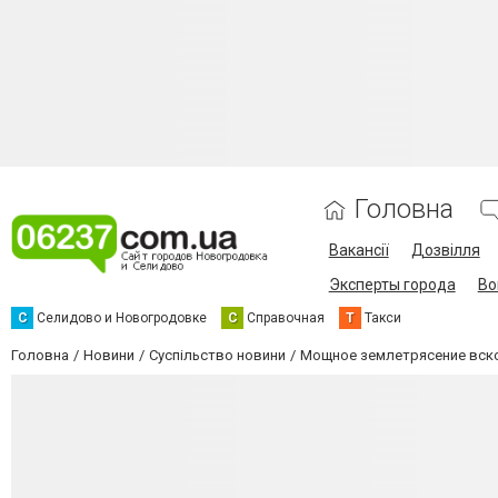
Головна
Вакансії
Дозвілля
Эксперты города
Во
С
Селидово и Новогродовке
С
Справочная
Т
Такси
Головна
Новини
Суспільство новини
Мощное землетрясение вск