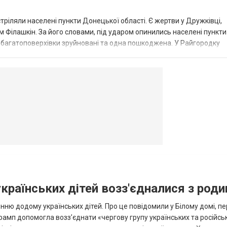
стріляли населені пункти Донецької області. Є жертви у Дружківці,
 Філашкін. За його словами, під ударом опинились населені пункти
і багатоповерхівки зруйновані та одна пошкоджена. У Райгородку
в’янську поранено людину, по...
овогродовке
Справочная
Такси
українських дітей возз'єдналися з род
ню додому українських дітей. Про це повідомили у Білому домі, п
рамп допомогла возз’єднати «чергову групу українських та російськ