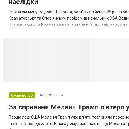
наслідки
Протягом минулої доби, 1 серпня, російські війська 25 разів об
Краматорську та Слов’янську, повідомив начальник ОВА Вадим
Покровського та Краматорського районів. У Білозерському дв
Миколаївської громади зруйновані два приватні будинки. У Сло
Селидово и Н
Суспільство
16:00,
31 липня
За сприяння Меланії Трамп п'ятеро 
Перша леді США Меланія Трамп уже впʼяте посприяла повернен
inshe.tv. У повідомленні Білого дому зазначають, що Меланія Т