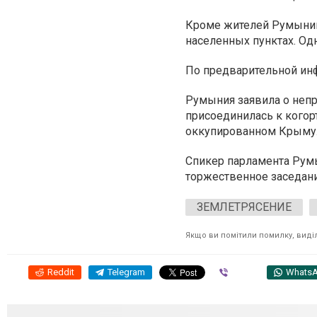
Кроме жителей Румынии,
населенных пунктах. Одн
По предварительной инф
Румыния заявила о неп
присоединилась к когор
оккупированном Крыму
Спикер парламента Рум
торжественное заседан
ЗЕМЛЕТРЯСЕНИЕ
Якщо ви помітили помилку, виділі
Reddit
Telegram
Viber
Whats