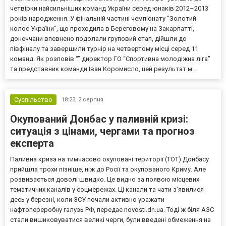
четвірки найсильніших команд України серед юнаків 2012–2013
років народження. У фінальній частині чемпіонату “Золотий
колос України”, що проходила в Береговому на Закарпатті,
донеччани впевнено подолали груповий етап, дійшли до
півфіналу та завершили турнір на четвертому місці серед 11
команд. Як розповів “” директор ГО “Спортивна молодіжна ліга”
та представник команди Іван Коромисло, цей результат м...
Суспільство
18:23,
2 серпня
Окупований Донбас у паливній кризі:
ситуація з цінами, чергами та прогноз
експерта
Паливна криза на тимчасово окуповані території (ТОТ) Донбасу
прийшла трохи пізніше, ніж до Росії та окупованого Криму. Але
розвивається доволі швидко. Це видно за появою місцевих
тематичних каналів у соцмережах. Ці канали та чати з’явилися
десь у березні, коли ЗСУ почали активно уражати
нафтопереробну галузь РФ, передає novosti.dn.ua. Тоді ж біля АЗС
стали вишиковуватися великі черги, були введені обмеження на