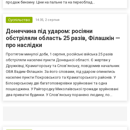
продаж бензину. Ціни на пальне та на переоблад...
Суспільство
14:35,
2 серпня
Донеччина під ударом: росіяни
обстріляли область 25 разів, Філашкін —
про наслідки
Протягом минулої доби, 1 серпня, російські війська 25 разів
обстріляли населені пункти Донецької області. Є жертви у
Дружківці, Краматорську та Слов’янську, повідомив начальник
ОВА Вадим Філашкін. За його словами, під ударом опинились
населені пункти Покровського та Краматорського районів. У
Білозерському дві багатоповерхівки зруйновані та одна
пошкоджена. У Райгородку Миколаївської громади зруйновані
два приватні будинки. У Слов’янську поранено людину, по...
Селидово и Новогродовке
Справочная
Так