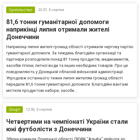
Суспільство
22:37,
3 серпня
81,6 тонни гуманітарної допомоги
наприкінці липня отримали жителі
Донеччини
Наприкінці липня жителі громад області отримали чергову партію
гуманітарної допомоги. За тиждень благодійні організації та
партнери розподілили понад 81 тонну продуктів, медикаментів,
засобів гігієни, питної води та інших необхідних товарів. Про це
повідомляють у Донецькій обласній військовій адміністрації.
Упродовж останнього тижня липня жителям громад області
передали 81,6 тонни гуманітарної допомоги. Благодійні вантажі
містили продуктові набори, засоби...
Спорт
12:35,
3 серпня
Четвертими на чемпіонаті України стали
юні футболісти з Донеччини
Збірна команда Донецької області ДЮФК “Альфа” увійшла до