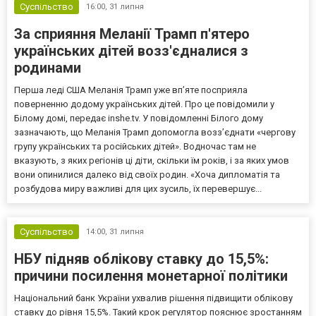
Суспільство
16:00,
31 липня
За сприяння Меланії Трамп п'ятеро
українських дітей возз'єдналися з
родинами
Перша леді США Меланія Трамп уже впʼяте посприяла
поверненню додому українських дітей. Про це повідомили у
Білому домі, передає inshe.tv. У повідомленні Білого дому
зазначають, що Меланія Трамп допомогла возз’єднати «чергову
групу українських та російських дітей». Водночас там не
вказують, з яких регіонів ці діти, скільки їм років, і за яких умов
вони опинилися далеко від своїх родин. «Хоча дипломатія та
розбудова миру важливі для цих зусиль, їх перевершує...
Суспільство
14:00,
31 липня
НБУ підняв облікову ставку до 15,5%:
причини посилення монетарної політики
Національний банк України ухвалив рішення підвищити облікову
ставку до рівня 15,5%. Такий крок регулятор пояснює зростанням