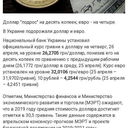
Доллар "подрос" на десять копеек, евро - на четыре.
В Украине подорожали доллар и евро.
Национальный банк Украины установил
официальный курс гривни к доллару на четверг, 26
апреля, на уровне
26,2705
грн/доллар, понизив его на
десять копеек по сравнению с предыдущим рабочим
днем (26,1772 грн/доллар в среду, 25 апреля). Курс евро
установлен на уровне
32,0106
грн/евро (25 апреля –
31,9702гривня), 10 рублей –
4,2544
грн/рубль (25 апреля
– 4,2451 гривни).
Отметим, Министерство финансов и Министерство
экономического развития и торговли (МЭРТ) ожидают,
что в 2019 году средняя стоимость доллара достигнет
отметки в 30,5 гривень. Такие данные содержатся в
апрельском консенсус-прогнозе МЭРТ и проекте
бюджетной декларации на 2019-2021 годы,