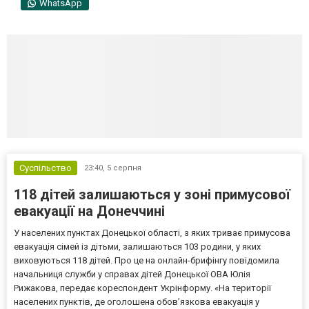
WhatsApp
Суспільство
23:40,
5 серпня
118 дітей залишаються у зоні примусової
евакуації на Донеччині
У населених пунктах Донецької області, з яких триває примусова
евакуація сімей із дітьми, залишаються 103 родини, у яких
виховуються 118 дітей. Про це на онлайн-брифінгу повідомила
начальниця служби у справах дітей Донецької ОВА Юлія
Рижакова, передає кореспондент Укрінформу. «На території
населених пунктів, де оголошена обов’язкова евакуація у