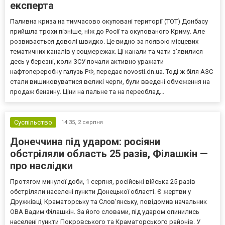
експерта
Паливна криза на тимчасово окуповані території (ТОТ) Донбасу
прийшла трохи пізніше, ніж до Росії та окупованого Криму. Але
розвивається доволі швидко. Це видно за появою місцевих
тематичних каналів у соцмережах. Ці канали та чати з’явилися
десь у березні, коли ЗСУ почали активно уражати
нафтопереробну галузь РФ, передає novosti.dn.ua. Тоді ж біля АЗС
стали вишиковуватися великі черги, були введені обмеження на
продаж бензину. Ціни на пальне та на переоблад...
Суспільство
14:35,
2 серпня
Донеччина під ударом: росіяни
обстріляли область 25 разів, Філашкін —
про наслідки
Протягом минулої доби, 1 серпня, російські війська 25 разів
обстріляли населені пункти Донецької області. Є жертви у
Дружківці, Краматорську та Слов’янську, повідомив начальник
ОВА Вадим Філашкін. За його словами, під ударом опинились
населені пункти Покровського та Краматорського районів. У