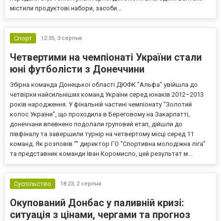
містили продуктові набори, засоби...
Спорт
12:35,
3 серпня
Четвертими на чемпіонаті України стали
юні футболісти з Донеччини
Збірна команда Донецької області ДЮФК “Альфа” увійшла до
четвірки найсильніших команд України серед юнаків 2012–2013
років народження. У фінальній частині чемпіонату “Золотий
колос України”, що проходила в Береговому на Закарпатті,
донеччани впевнено подолали груповий етап, дійшли до
півфіналу та завершили турнір на четвертому місці серед 11
команд. Як розповів “” директор ГО “Спортивна молодіжна ліга”
та представник команди Іван Коромисло, цей результат м...
Суспільство
18:23,
2 серпня
Окупований Донбас у паливній кризі:
ситуація з цінами, чергами та прогноз