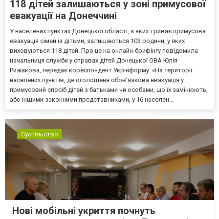
118 дітей залишаються у зоні примусової
евакуації на Донеччині
У населених пунктах Донецької області, з яких триває примусова
евакуація сімей із дітьми, залишаються 103 родини, у яких
виховуються 118 дітей. Про це на онлайн-брифінгу повідомила
начальниця служби у справах дітей Донецької ОВА Юлія
Рижакова, передає кореспондент Укрінформу. «На території
населених пунктів, де оголошена обов’язкова евакуація у
примусовий спосіб дітей з батьками чи особами, що їх замінюють,
або іншими законними представниками, у 16 населен...
Суспільство
Нові мобільні укриття почнуть