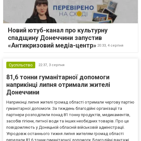
Новий ютуб-канал про культурну
спадщину Донеччини запустив
«Антикризовий медіа-центр»
20:33,
4 серпня
Суспільство
22:37,
3 серпня
81,6 тонни гуманітарної допомоги
наприкінці липня отримали жителі
Донеччини
Наприкінці липня жителі громад області отримали чергову партію
гуманітарної допомоги. За тиждень благодійні організації та
партнери розподілили понад 81 тонну продуктів, медикаментів,
засобів гігієни, питної води та інших необхідних товарів. Про це
повідомляють у Донецькій обласній військовій адміністрації.
Упродовж останнього тижня липня жителям громад області
передали 81,6 тонни гуманітарної допомоги. Благодійні вантажі