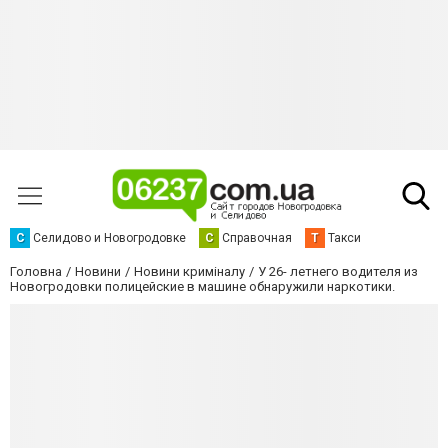
С
Селидово и Новогродовке
С
Справочная
Т
Такси
Головна
Новини
Новини криміналу
У 26- летнего водителя из
Новогродовки полицейские в машине обнаружили наркотики.