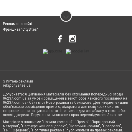
Реклама на сайті
Франшиза "CitySites"
З питань реклами
rek@citysites.ua
Допускається цитування матеріалів без отримання попередньої згоди
06237.com.ua за умови розміщення в тексті обов'язкового посилання на
06237.com.ua - Сайт міст Новогродівки та Селидове. Для інтернет-видань
обов'язкове розміщення прямого, відкритого для пошукових систем
гіперпосилання на цитовані статті не нижче другого абзацу в тексті або в
якості джерела. Порушення виняткових прав переслідується Законом.
Матеріали з плашками "Новини компаній", "Промо", "Партнерський
матеріал", "Партнерський спецпроєкт", "Політичні новини", "Пресреліз",
"PR", "Офіційно", "Політична реклама" публікуються на правах реклами.