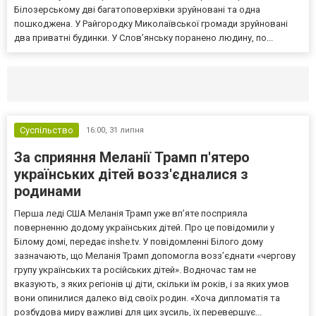
Білозерському дві багатоповерхівки зруйновані та одна
пошкоджена. У Райгородку Миколаївської громади зруйновані
два приватні будинки. У Слов’янську поранено людину, по...
Селидово и Новогродовке
Справочная
Так
Суспільство
16:00,
31 липня
За сприяння Меланії Трамп п'ятеро
українських дітей возз'єдналися з
родинами
Перша леді США Меланія Трамп уже впʼяте посприяла
поверненню додому українських дітей. Про це повідомили у
Білому домі, передає inshe.tv. У повідомленні Білого дому
зазначають, що Меланія Трамп допомогла возз’єднати «чергову
групу українських та російських дітей». Водночас там не
вказують, з яких регіонів ці діти, скільки їм років, і за яких умов
вони опинилися далеко від своїх родин. «Хоча дипломатія та
розбудова миру важливі для цих зусиль, їх перевершує...