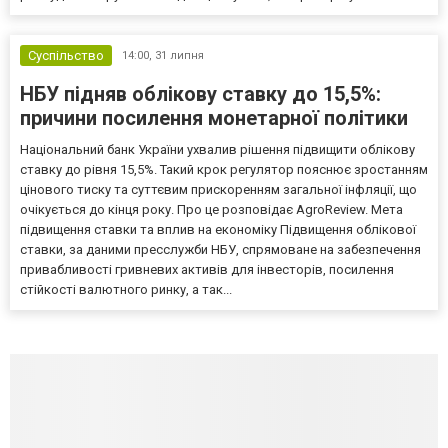
Суспільство
14:00,
31 липня
НБУ підняв облікову ставку до 15,5%:
причини посилення монетарної політики
Національний банк України ухвалив рішення підвищити облікову
ставку до рівня 15,5%. Такий крок регулятор пояснює зростанням
цінового тиску та суттєвим прискоренням загальної інфляції, що
очікується до кінця року. Про це розповідає AgroReview. Мета
підвищення ставки та вплив на економіку Підвищення облікової
ставки, за даними пресслужби НБУ, спрямоване на забезпечення
привабливості гривневих активів для інвесторів, посилення
стійкості валютного ринку, а так...