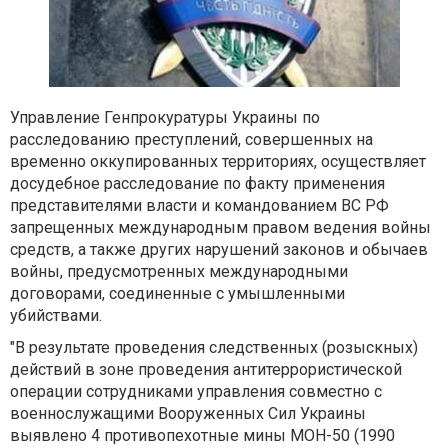
Управление Генпрокуратуры Украины по
расследованию преступлений, совершенных на
временно оккупированных территориях, осуществляет
досудебное расследование по факту применения
представителями власти и командованием ВС РФ
запрещенных международным правом ведения войны
средств, а также других нарушений законов и обычаев
войны, предусмотренных международными
договорами, соединенные с умышленными
убийствами.
"В результате проведения следственных (розыскных)
действий в зоне проведения антитеррористической
операции сотрудниками управления совместно с
военнослужащими Вооруженных Сил Украины
выявлено 4 противопехотные мины МОН-50 (1990