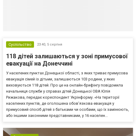
Суспільство
23:40,
5 серпня
118 дітей залишаються у зоні примусової
евакуації на Донеччині
У населених пунктах Донецької області, з яких триває примусова
евакуація сімей із дітьми, залишаються 103 родини, у яких
виховуються 118 дітей. Про це на онлайн-брифінгу повідомила
начальниця служби у справах дітей Донецької ОВА Юлія
Рижакова, передає кореспондент Укрінформу. «На території
населених пунктів, де оголошена обов’язкова евакуація у
примусовий спосіб дітей з батьками чи особами, що їх замінюють,
або іншими законними представниками, у 16 населен...