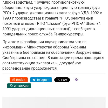
г.производства.), 1 ручную противопехотную
оборонительную ударно-дистанционную гранату (рус.
РГО), 2 ударно-дистанционных запала (рус. УДЗ, 1992 и
1993 г.производства) к гранате "РГО", реактивный
пехотный огнемет РПО "Шмель" (рус. РПО-А "Шмель",
1991 ударно-дистанционных запала)", - сообщает в
понедельник пресс-служба Генпрокуратуры.
При этом в сообщении подчеркивается, что по
информации Министерства обороны Украины
указанные боеприпасы на обеспечении Вооруженных
Сил Украины не состоят. В настоящее время проводятся
соответствующие экспертизы, досудебное
расследование продолжается.
Reddit
Telegram
Viber
WhatsApp