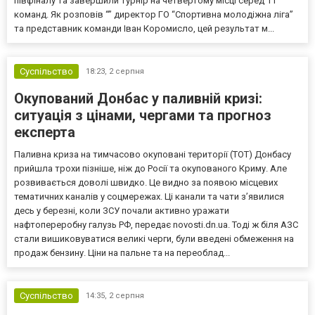
півфіналу та завершили турнір на четвертому місці серед 11
команд. Як розповів “” директор ГО “Спортивна молодіжна ліга”
та представник команди Іван Коромисло, цей результат м...
Суспільство
18:23,
2 серпня
Окупований Донбас у паливній кризі:
ситуація з цінами, чергами та прогноз
експерта
Паливна криза на тимчасово окуповані території (ТОТ) Донбасу
прийшла трохи пізніше, ніж до Росії та окупованого Криму. Але
розвивається доволі швидко. Це видно за появою місцевих
тематичних каналів у соцмережах. Ці канали та чати з’явилися
десь у березні, коли ЗСУ почали активно уражати
нафтопереробну галузь РФ, передає novosti.dn.ua. Тоді ж біля АЗС
стали вишиковуватися великі черги, були введені обмеження на
продаж бензину. Ціни на пальне та на переоблад...
Суспільство
14:35,
2 серпня