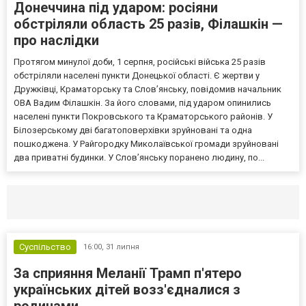
Донеччина під ударом: росіяни
обстріляли область 25 разів, Філашкін —
про наслідки
Протягом минулої доби, 1 серпня, російські війська 25 разів
обстріляли населені пункти Донецької області. Є жертви у
Дружківці, Краматорську та Слов’янську, повідомив начальник
ОВА Вадим Філашкін. За його словами, під ударом опинились
населені пункти Покровського та Краматорського районів. У
Білозерському дві багатоповерхівки зруйновані та одна
пошкоджена. У Райгородку Миколаївської громади зруйновані
два приватні будинки. У Слов’янську поранено людину, по...
Селидово и Новогродовке
Справочная
Так
Суспільство
16:00,
31 липня
За сприяння Меланії Трамп п'ятеро
українських дітей возз'єдналися з
родинами