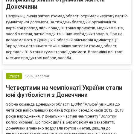
Донеччини
Наприкінці липня жителі громад області отримали чергову партію
гуманітарної допомоги. За тиждень благодійні організації та
партнери розподілили понад 81 тонну продуктів, медикаментів,
засобів гігієни, питної води та інших необхідних товарів. Про це
повідомляють у Донецькій обласній військовій адміністрації.
Упродовж останнього тижня липня жителям громад області
передали 81,6 тонни гуманітарної допомоги. Благодійні вантажі
містили продуктові набори, засоби...
Спорт
12:35,
3 серпня
Четвертими на чемпіонаті України стали
юні футболісти з Донеччини
Збірна команда Донецької області ДЮФК “Альфа” увійшла до
четвірки найсильніших команд України серед юнаків 2012–2013
років народження. У фінальній частині чемпіонату “Золотий
колос України”, що проходила в Береговому на Закарпатті,
донеччани впевнено подолали груповий етап, дійшли до