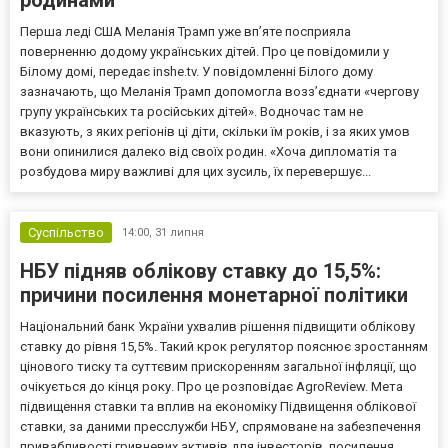
Перша леді США Меланія Трамп уже впʼяте посприяла
поверненню додому українських дітей. Про це повідомили у
Білому домі, передає inshe.tv. У повідомленні Білого дому
зазначають, що Меланія Трамп допомогла возз’єднати «чергову
групу українських та російських дітей». Водночас там не
вказують, з яких регіонів ці діти, скільки їм років, і за яких умов
вони опинилися далеко від своїх родин. «Хоча дипломатія та
розбудова миру важливі для цих зусиль, їх перевершує...
Суспільство
14:00,
31 липня
НБУ підняв облікову ставку до 15,5%:
причини посилення монетарної політики
Національний банк України ухвалив рішення підвищити облікову
ставку до рівня 15,5%. Такий крок регулятор пояснює зростанням
цінового тиску та суттєвим прискоренням загальної інфляції, що
очікується до кінця року. Про це розповідає AgroReview. Мета
підвищення ставки та вплив на економіку Підвищення облікової
ставки, за даними пресслужби НБУ, спрямоване на забезпечення
привабливості гривневих активів для інвесторів, посилення