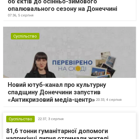
об’єктів до осінньо-зимового
опалювального сезону на Донеччині
07:36,
5 серпня
Суспільство
Новий ютуб-канал про культурну
спадщину Донеччини запустив
«Антикризовий медіа-центр»
20:33,
4 серпня
Суспільство
22:37,
3 серпня
81,6 тонни гуманітарної допомоги
наприкінці липня отримали жителі