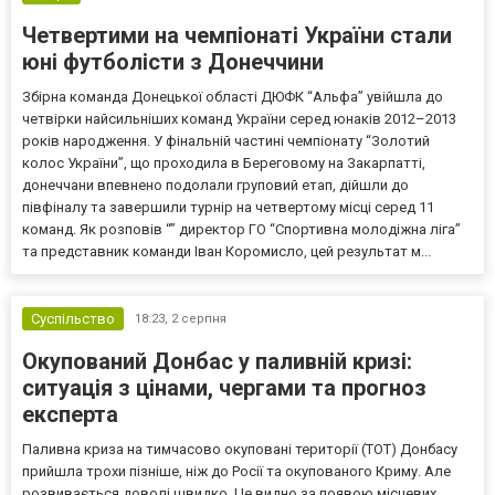
Четвертими на чемпіонаті України стали
юні футболісти з Донеччини
Збірна команда Донецької області ДЮФК “Альфа” увійшла до
четвірки найсильніших команд України серед юнаків 2012–2013
років народження. У фінальній частині чемпіонату “Золотий
колос України”, що проходила в Береговому на Закарпатті,
донеччани впевнено подолали груповий етап, дійшли до
півфіналу та завершили турнір на четвертому місці серед 11
команд. Як розповів “” директор ГО “Спортивна молодіжна ліга”
та представник команди Іван Коромисло, цей результат м...
Суспільство
18:23,
2 серпня
Окупований Донбас у паливній кризі:
ситуація з цінами, чергами та прогноз
експерта
Паливна криза на тимчасово окуповані території (ТОТ) Донбасу
прийшла трохи пізніше, ніж до Росії та окупованого Криму. Але
розвивається доволі швидко. Це видно за появою місцевих