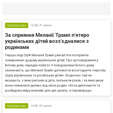
Селидово и Новогродовке
Справочная
Так
Суспільство
16:00,
31 липня
За сприяння Меланії Трамп п'ятеро
українських дітей возз'єдналися з
родинами
Перша леді США Меланія Трамп уже впʼяте посприяла
поверненню додому українських дітей. Про це повідомили у
Білому домі, передає inshe.tv. У повідомленні Білого дому
зазначають, що Меланія Трамп допомогла возз’єднати «чергову
групу українських та російських дітей». Водночас там не
вказують, з яких регіонів ці діти, скільки їм років, і за яких умов
вони опинилися далеко від своїх родин. «Хоча дипломатія та
розбудова миру важливі для цих зусиль, їх перевершує...
Суспільство
14:00,
31 липня