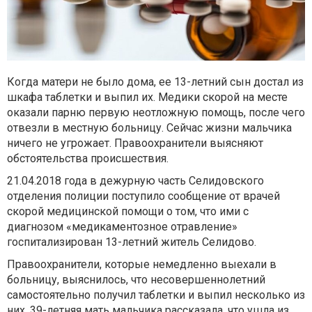
Когда матери не было дома, ее 13-летний сын достал из
шкафа таблетки и выпил их. Медики скорой на месте
оказали парню первую неотложную помощь, после чего
отвезли в местную больницу. Сейчас жизни мальчика
ничего не угрожает. Правоохранители выясняют
обстоятельства происшествия.
21.04.2018 года в дежурную часть Селидовского
отделения полиции поступило сообщение от врачей
скорой медицинской помощи о том, что ими с
диагнозом «медикаментозное отравление»
госпитализирован 13-летний житель Селидово.
Правоохранители, которые немедленно выехали в
больницу, выяснилось, что несовершеннолетний
самостоятельно получил таблетки и выпил несколько из
них. 39-летняя мать мальчика рассказала, что ушла из