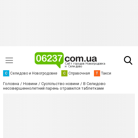
С
Селидово и Новогродовке
С
Справочная
Т
Такси
Головна
Новини
Суспільство новини
В Селидово
несовершеннолетний парень отравился таблетками