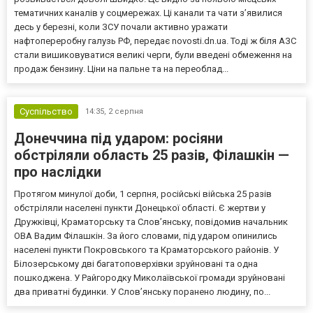
тематичних каналів у соцмережах. Ці канали та чати з’явилися
десь у березні, коли ЗСУ почали активно уражати
нафтопереробну галузь РФ, передає novosti.dn.ua. Тоді ж біля АЗС
стали вишиковуватися великі черги, були введені обмеження на
продаж бензину. Ціни на пальне та на переоблад...
Суспільство
14:35,
2 серпня
Донеччина під ударом: росіяни
обстріляли область 25 разів, Філашкін —
про наслідки
Протягом минулої доби, 1 серпня, російські війська 25 разів
обстріляли населені пункти Донецької області. Є жертви у
Дружківці, Краматорську та Слов’янську, повідомив начальник
ОВА Вадим Філашкін. За його словами, під ударом опинились
населені пункти Покровського та Краматорського районів. У
Білозерському дві багатоповерхівки зруйновані та одна
пошкоджена. У Райгородку Миколаївської громади зруйновані
два приватні будинки. У Слов’янську поранено людину, по...