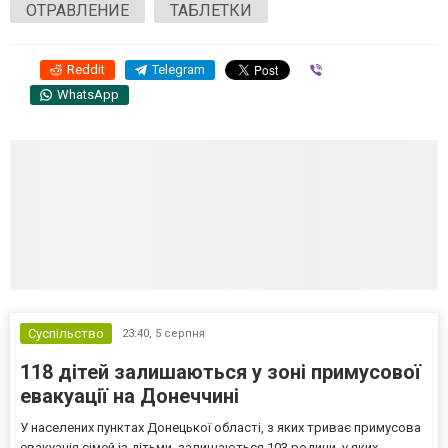
ОТРАВЛЕНИЕ
ТАБЛЕТКИ
Reddit
Telegram
Viber
WhatsApp
Суспільство
23:40,
5 серпня
118 дітей залишаються у зоні примусової
евакуації на Донеччині
У населених пунктах Донецької області, з яких триває примусова
евакуація сімей із дітьми, залишаються 103 родини, у яких