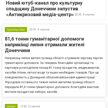
Новий ютуб-канал про культурну
спадщину Донеччини запустив
«Антикризовий медіа-центр»
20:33,
4 серпня
Суспільство
22:37,
3 серпня
81,6 тонни гуманітарної допомоги
наприкінці липня отримали жителі
Донеччини
Наприкінці липня жителі громад області отримали чергову партію
гуманітарної допомоги. За тиждень благодійні організації та
партнери розподілили понад 81 тонну продуктів, медикаментів,
засобів гігієни, питної води та інших необхідних товарів. Про це
повідомляють у Донецькій обласній військовій адміністрації.
Упродовж останнього тижня липня жителям громад області
передали 81,6 тонни гуманітарної допомоги. Благодійні вантажі
містили продуктові набори, засоби...
Спорт
12:35,
3 серпня