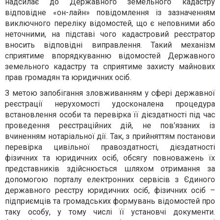
надсилає до Державного земельного кадастру
відповідне «он-лайн»
повідомлення із зазначенням
виключного переліку відомостей, що є неповними або
неточними, на підставі чого кадастровий реєстратор
вносить відповідні виправлення. Такий механізм
сприятиме впорядкуванню відомостей Державного
земельного кадастру та сприятиме захисту майнових
прав громадян та юридичних осіб.
З метою запобігання зловживанням у сфері державної
реєстрації нерухомості удосконалена процедура
встановлення особи та перевірка її дієздатності під час
проведення реєстраційних дій, не пов’язаних із
вчиненням нотаріальної дії. Так, з прийняттям постанови
перевірка цивільної право
здатності, дієздатності
фізичних та юридичних осіб, обсягу повноважень їх
представників здійснюється шляхом отримання
за
допомогою порталу електронних сервісів
з
Єдиного
державного реєстру юридичних осіб, фізичних осіб –
підприємців та громадських формувань відомостей про
таку особу, у тому числі її установчі документи.