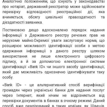
Аналогічно положенням, що існують у законодавстві
про нотаріат, державний реєстратор може здійснювати
перевірку відповідності реєстраційної дії, яка
вчиняється, обсягу цивільної правоздатності та
дієздатності заявника.
Постановою дещо вдосконалено порядок надання
інформації з
Державного реєстру речових прав на
нерухоме майно.Окремої уваги заслуговує норма, що
розширює можливості ідентифікації особи з метою
одержання інформації з даного реєстру шляхом
використання не лише електронного цифрового
підпису, а й за допомогою
електронної системи
ідентифікації «Bank ID» чи іншого засобу ідентифікації,
який дає можливість однозначно ідентифікувати таку
особу.
«Bank ID» - це альтернативний спосіб верифікації
громадян через українські банки для надання послуг
через Інтернет, який нічим не відрізняється від
перевірки документів в банках в очному режимі. Даний
спосіб вже реалізований в таких країнах, як Швеція,