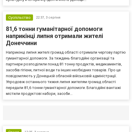
Суспільство
22:37,
3 серпня
81,6 тонни гуманітарної допомоги
наприкінці липня отримали жителі
Донеччини
Наприкінці липня жителі громад області отримали чергову партію
гуманітарної допомоги. За тиждень благодійні організації та
партнери розподілили понад 81 тонну продуктів, медикаментів,
засобів гігієни, питної води та інших необхідних товарів. Про це
повідомляють у Донецькій обласній військовій адміністрації.
Упродовж останнього тижня липня жителям громад області
передали 81,6 тонни гуманітарної допомоги. Благодійні вантажі
містили продуктові набори, засоби...
Селидово и Новогродовке
Справочная
Так