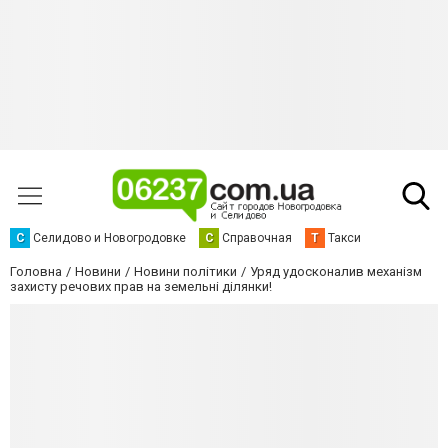
С
Селидово и Новогродовке
С
Справочная
Т
Такси
Головна
Новини
Новини політики
Уряд удосконалив механізм
захисту речових прав на земельні ділянки!