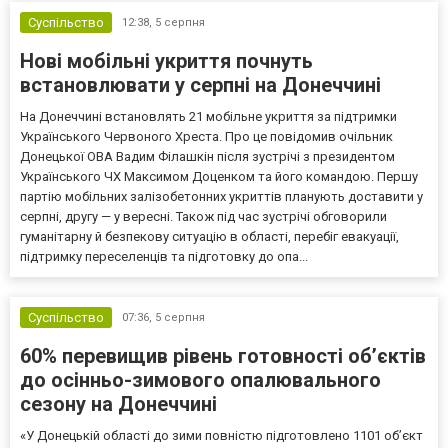
Суспільство
12:38,
5 серпня
Нові мобільні укриття почнуть
встановлювати у серпні на Донеччині
На Донеччині встановлять 21 мобільне укриття за підтримки
Українського Червоного Хреста. Про це повідомив очільник
Донецької ОВА Вадим Філашкін після зустрічі з президентом
Українського ЧХ Максимом Доценком та його командою. Першу
партію мобільних залізобетонних укриттів планують доставити у
серпні, другу — у вересні. Також під час зустрічі обговорили
гуманітарну й безпекову ситуацію в області, перебіг евакуації,
підтримку переселенців та підготовку до опа...
Суспільство
07:36,
5 серпня
60% перевищив рівень готовності об’єктів
до осінньо-зимового опалювального
сезону на Донеччині
«У Донецькій області до зими повністю підготовлено 1101 об’єкт