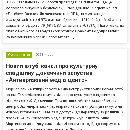
із 1747 запланованих. Роботи проводяться лише там, де це
дозволяє ситуація з безпекою», — повідомляє Telegram-канал
«Донбасс. Важно». Як зазначають в ОВА, на сьогодні до
експлуатації готові 973 житлові будинки з 1516 (64%); 46 об’єктів
соціальної сфери з 79 (58%); 37 котелень з 70 (53%). Підготовка до
опалювального сезону також охоплює ремонт водопровідних і
каналізаційних мереж, насосних станц...
Суспільство
20:33,
4 серпня
Новий ютуб-канал про культурну
спадщину Донеччини запустив
«Антикризовий медіа-центр»
Журналісти «Антикризового медіа-центру» створили новий ютуб-
канал. Там публікуватимуть відео про культурну спадщину та
відомих людей Донеччини. Про це пише «Антикризовий медіа
центр». Відтепер відео «Перевірено на сході» публікуватимуть на
новому ютуб-каналі. Нині там доступні до перегляду 13 роликів. У
проєкті «Антикризового медіа-центру» журналістка Ірина
Мартинова досліджує маловідомі факти та події, що формують
культурну й історичну ідентичність Донець...