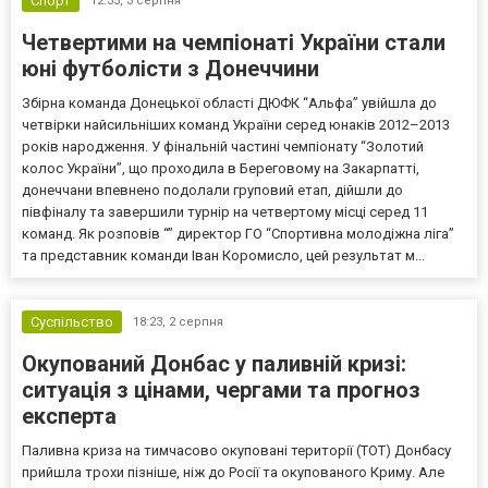
Спорт
12:35,
3 серпня
Четвертими на чемпіонаті України стали
юні футболісти з Донеччини
Збірна команда Донецької області ДЮФК “Альфа” увійшла до
четвірки найсильніших команд України серед юнаків 2012–2013
років народження. У фінальній частині чемпіонату “Золотий
колос України”, що проходила в Береговому на Закарпатті,
донеччани впевнено подолали груповий етап, дійшли до
півфіналу та завершили турнір на четвертому місці серед 11
команд. Як розповів “” директор ГО “Спортивна молодіжна ліга”
та представник команди Іван Коромисло, цей результат м...
Суспільство
18:23,
2 серпня
Окупований Донбас у паливній кризі:
ситуація з цінами, чергами та прогноз
експерта
Паливна криза на тимчасово окуповані території (ТОТ) Донбасу
прийшла трохи пізніше, ніж до Росії та окупованого Криму. Але