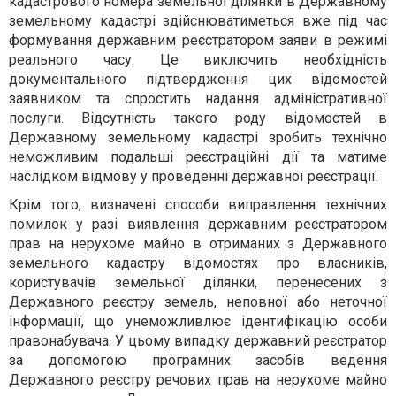
кадастрового номера земельної ділянки в Державному
земельному кадастрі здійснюватиметься вже під час
формування державним реєстратором заяви в режимі
реального часу. Це виключить необхідність
документального підтвердження цих відомостей
заявником та спростить надання адміністративної
послуги. Відсутність такого роду відомостей в
Державному земельному кадастрі зробить технічно
неможливим подальші реєстраційні дії та матиме
наслідком відмову у проведенні державної реєстрації.
Крім того, визначені способи виправлення технічних
помилок у разі виявлення державним реєстратором
прав на нерухоме майно в отриманих з Державного
земельного кадастру відомостях про власників,
користувачів земельної ділянки, перенесених з
Державного реєстру земель, неповної або неточної
інформації, що унеможливлює ідентифікацію особи
правонабувача.
У цьому випадку державний реєстратор
за допомогою програмних засобів ведення
Державного реєстру речових прав на нерухоме майно