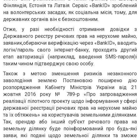
Фінляндія, Естонія та Латвія. Сервіс «BankID» зроблений
на волонтерських засадах, як соціальна місія, тому, для
державних органів він є безкоштовним.
Отже, у разі необхідності отримання довідки з
Державного реєстру речових прав на нерухоме майно,
заявник,обираючи верифікацію через «BankID», вводить
логін/пароль свого інтернет-банку, проходить другий
етап авторизації (наприклад, введення SMS-пароля)і
таким чином підтверджує свою особу.
Також з метою зменшення ризиків незаконного
заволодіння землею Постановою поширено дію
розпорядження Кабінету Міністрів України від 21
жовтня 2016 року № 789-р «Про запровадження
реалізації пілотного проекту щодо інформування у сфері
державної реєстрації речових прав на нерухоме майно
та їх обтяжень» на користувачів земельними ділянками.
Так, орендар або інший суб’єкт речового права на
земельну ділянку буде поінформований про будь-які
заяви, які подані щодо
земельної ділянки та зможе