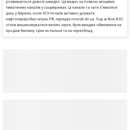
розвивається доволі швидко. Це видно за появою місцевих
тематичних каналів у соцмережах. Ці канали та чати з’явилися
десь у березні, коли ЗСУ почали активно уражати
нафтопереробну галузь РФ, передає novosti.dn.ua. Тоді ж біля АЗС
стали вишиковуватися великі черги, були введені обмеження на
продаж бензину. Ціни на пальне та на переоблад...