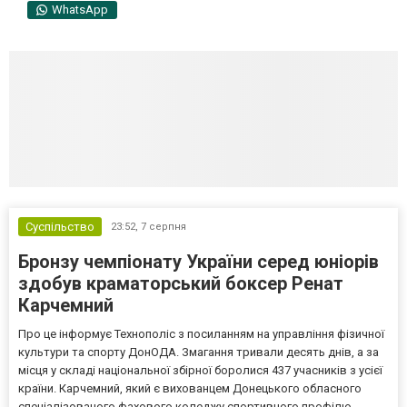
WhatsApp
Суспільство
23:52,
7 серпня
Бронзу чемпіонату України серед юніорів
здобув краматорський боксер Ренат
Карчемний
Про це інформує Технополіс з посиланням на управління фізичної
культури та спорту ДонОДА. Змагання тривали десять днів, а за
місця у складі національної збірної боролися 437 учасників з усієї
країни. Карчемний, який є вихованцем Донецького обласного
спеціалізованого фахового коледжу спортивного профілю,