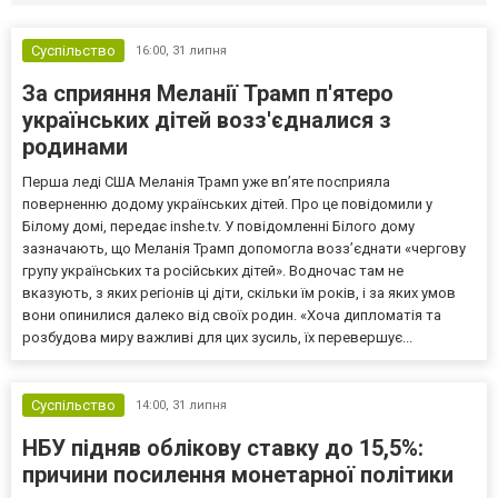
Суспільство
16:00,
31 липня
За сприяння Меланії Трамп п'ятеро
українських дітей возз'єдналися з
родинами
Перша леді США Меланія Трамп уже впʼяте посприяла
поверненню додому українських дітей. Про це повідомили у
Білому домі, передає inshe.tv. У повідомленні Білого дому
зазначають, що Меланія Трамп допомогла возз’єднати «чергову
групу українських та російських дітей». Водночас там не
вказують, з яких регіонів ці діти, скільки їм років, і за яких умов
вони опинилися далеко від своїх родин. «Хоча дипломатія та
розбудова миру важливі для цих зусиль, їх перевершує...
Суспільство
14:00,
31 липня
НБУ підняв облікову ставку до 15,5%:
причини посилення монетарної політики