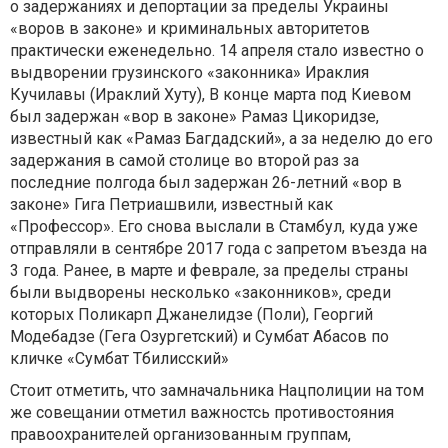
о задержаниях и депортации за пределы Украины
«воров в законе» и криминальных авторитетов
практически еженедельно. 14 апреля стало известно о
выдворении грузинского «законника» Ираклия
Кучилавы (Ираклий Хуту), В конце марта под Киевом
был задержан «вор в законе» Рамаз Цикоридзе,
известный как «Рамаз Багдадский», а за неделю до его
задержания в самой столице во второй раз за
последние полгода был задержан 26-летний «вор в
законе» Гига Петриашвили, известный как
«Профессор». Его снова выслали в Стамбул, куда уже
отправляли в сентябре 2017 года с запретом въезда на
3 года. Ранее, в марте и феврале, за пределы страны
были выдворены несколько «законников», среди
которых Поликарп Джанелидзе (Поли), Георгий
Модебадзе (Гега Озургетский) и Сумбат Абасов по
кличке «Сумбат Тбилисский»
Стоит отметить, что замначальника Нацполиции на том
же совещании отметил важностсь противостояния
правоохранителей организованным группам,