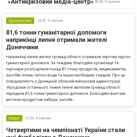
«Антикризовий медіа-центр»
20:33,
4 серпня
Суспільство
22:37,
3 серпня
81,6 тонни гуманітарної допомоги
наприкінці липня отримали жителі
Донеччини
Наприкінці липня жителі громад області отримали чергову партію
гуманітарної допомоги. За тиждень благодійні організації та
партнери розподілили понад 81 тонну продуктів, медикаментів,
засобів гігієни, питної води та інших необхідних товарів. Про це
повідомляють у Донецькій обласній військовій адміністрації.
Упродовж останнього тижня липня жителям громад області
передали 81,6 тонни гуманітарної допомоги. Благодійні вантажі
містили продуктові набори, засоби...
Спорт
12:35,
3 серпня
Четвертими на чемпіонаті України стали