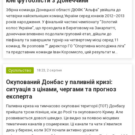
юні футболісти з Донеччини
Збірна команда Донецької області ДЮФК “Альфа” увійшла до
четвірки найсильніших команд України серед юнаків 2012–2013
років народження. У фінальній частині чемпіонату “Золотий
колос України”, що проходила в Береговому на Закарпатті,
донеччани впевнено подолали груповий етап, дійшли до
півфіналу та завершили турнір на четвертому місці серед 11
команд. Як розповів “” директор ГО “Спортивна молодіжна ліга”
та представник команди Іван Коромисло, цей результат м...
Суспільство
18:23,
2 серпня
Окупований Донбас у паливній кризі:
ситуація з цінами, чергами та прогноз
експерта
Паливна криза на тимчасово окуповані території (ТОТ) Донбасу
прийшла трохи пізніше, ніж до Росії та окупованого Криму. Але
розвивається доволі швидко. Це видно за появою місцевих
тематичних каналів у соцмережах. Ці канали та чати з’явилися
десь у березні, коли ЗСУ почали активно уражати