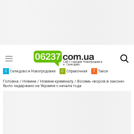
С
Селидово и Новогродовке
С
Справочная
Т
Такси
Головна
Новини
Новини криміналу
Восемь «воров в законе»
было задержано на Украине с начала года