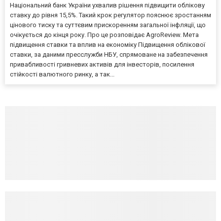
Національний банк України ухвалив рішення підвищити облікову
ставку до рівня 15,5%. Такий крок регулятор пояснює зростанням
цінового тиску та суттєвим прискоренням загальної інфляції, що
очікується до кінця року. Про це розповідає AgroReview. Мета
підвищення ставки та вплив на економіку Підвищення облікової
ставки, за даними пресслужби НБУ, спрямоване на забезпечення
привабливості гривневих активів для інвесторів, посилення
стійкості валютного ринку, а так...