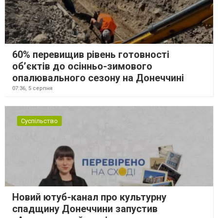
60% перевищив рівень готовності
об’єктів до осінньо-зимового
опалювального сезону на Донеччині
07:36,
5 серпня
Суспільство
Новий ютуб-канал про культурну
спадщину Донеччини запустив