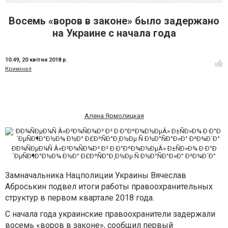
Восемь «воров в законе» было задержано
на Украине с начала года
10:49,
20 квітня 2018 р.
Кримінал
Алена Ярмолицкая
ÐÐ¾ÑÐµÐ¼Ñ Â«Ð²Ð¾ÑÐ¾Ð² Ð² Ð·Ð°ÐºÐ¾Ð½ÐµÂ» Ð±ÑÐ»Ð¾ Ð·Ð°Ð
´ÐµÑÐ¶Ð°Ð½Ð¾ Ð½Ð° Ð£ÐºÑÐ°Ð¸Ð½Ðµ Ñ Ð½Ð°ÑÐ°Ð»Ð° Ð³Ð¾Ð´Ð°
Замначальника Нацполиции Украины Вячеслав
Аброськин подвел итоги работы правоохранительных
структур в первом квартале 2018 года.
С начала года украинские правоохранители задержали
восемь «воров в законе», сообщил первый