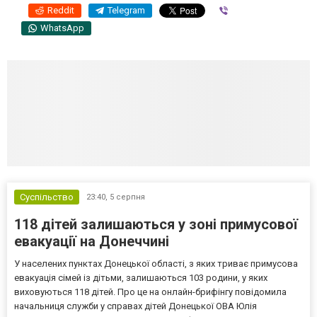
Reddit
Telegram
Viber
WhatsApp
Суспільство
23:40,
5 серпня
118 дітей залишаються у зоні примусової
евакуації на Донеччині
У населених пунктах Донецької області, з яких триває примусова
евакуація сімей із дітьми, залишаються 103 родини, у яких
виховуються 118 дітей. Про це на онлайн-брифінгу повідомила
начальниця служби у справах дітей Донецької ОВА Юлія