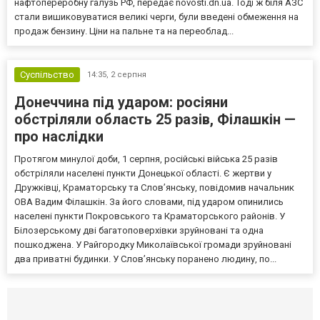
нафтопереробну галузь РФ, передає novosti.dn.ua. Тоді ж біля АЗС
стали вишиковуватися великі черги, були введені обмеження на
продаж бензину. Ціни на пальне та на переоблад...
Суспільство
14:35,
2 серпня
Донеччина під ударом: росіяни
обстріляли область 25 разів, Філашкін —
про наслідки
Протягом минулої доби, 1 серпня, російські війська 25 разів
обстріляли населені пункти Донецької області. Є жертви у
Дружківці, Краматорську та Слов’янську, повідомив начальник
ОВА Вадим Філашкін. За його словами, під ударом опинились
населені пункти Покровського та Краматорського районів. У
Білозерському дві багатоповерхівки зруйновані та одна
пошкоджена. У Райгородку Миколаївської громади зруйновані
два приватні будинки. У Слов’янську поранено людину, по...
Селидово и Новогродовке
Справочная
Так