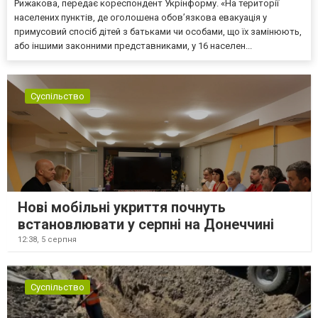
Рижакова, передає кореспондент Укрінформу. «На території
населених пунктів, де оголошена обов’язкова евакуація у
примусовий спосіб дітей з батьками чи особами, що їх замінюють,
або іншими законними представниками, у 16 населен...
Суспільство
Нові мобільні укриття почнуть
встановлювати у серпні на Донеччині
12:38,
5 серпня
Суспільство