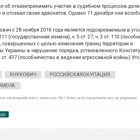
 об отказепринимать участие в судебном процессев деле
 и отозвал своих адвокатов. Однако 11 декабря они возо
кович с 28 ноября 2016 года является подозреваемым в уг
111 (государственная измена), ч. 5 ст. 27, ч. 3 ст. 110 (пособ
 совершенных с целью изменения границ территории и
ы Украины в нарушение порядка, установленного Констит
ч. 2 ст. 437 (пособничество в ведении агрессивной войны) Уг
ЯНУКОВИЧ
РОССИЙСКАЯОКУПАЦИЯ
МЕНА.
ть необхідний текст і натисніть Ctrl + Enter, щоб повідомити про це редакцію
App