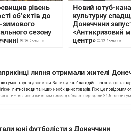
ревищив рівень
Новий ютуб-кана
сті об’єктів до
культурну спадщ
о-зимового
Донеччини запус
ального сезону
«Антикризовий м
еччині
центр»
07:36,
5 серпня
20:33,
4 серпня
наприкінці липня отримали жителі Доне
ію гуманітарної допомоги. За тиждень благодійні організації та па
ігієни, питної води та інших необхідних товарів. Про це повідомляю
нього тижня липня жителям громад області передали 81,6 тонни гум
и...
тали юні футболісти з Донеччини