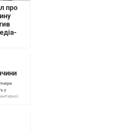
л про
ину
тив
едіа-
ччини
ртнери
ть у
анітарної