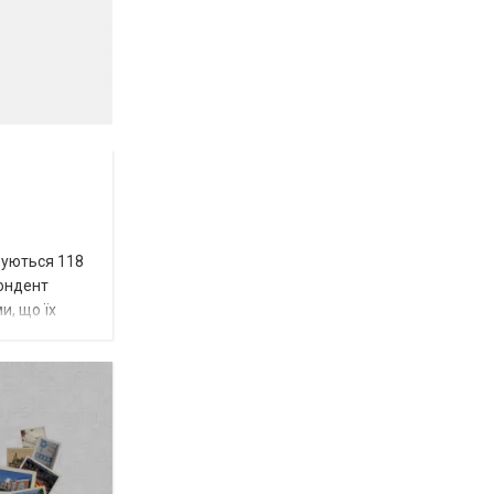
вуються 118
пондент
и, що їх