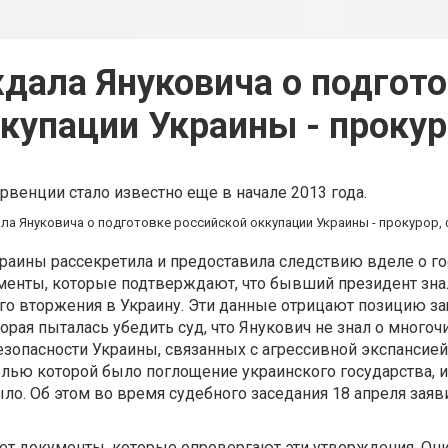
дала Януковича о подгото
купации Украины - проку
рвенции стало известно еще в начале 2013 года.
раины рассекретила и предоставила следствию вделе о г
менты, которые подтверждают, что бывший президент зна
го вторжения в Украину. Эти данные отрицают позицию з
орая пыталась убедить суд, что Янукович не знал о много
езопасности Украины, связанных с агрессивной экспансие
лью которой было поглощение украинского государства, и
ыло. Об этом во время судебного заседания 18 апреля зая
ет документы, которые опровергают эти утверждения. Он