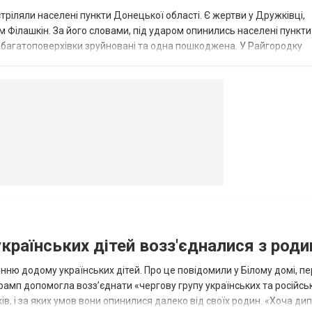
стріляли населені пункти Донецької області. Є жертви у Дружківці,
 Філашкін. За його словами, під ударом опинились населені пункти
і багатоповерхівки зруйновані та одна пошкоджена. У Райгородку
в’янську поранено людину, по...
овогродовке
Справочная
Такси
українських дітей возз'єдналися з род
ню додому українських дітей. Про це повідомили у Білому домі, п
рамп допомогла возз’єднати «чергову групу українських та російськ
оків, і за яких умов вони опинилися далеко від своїх родин. «Хоча ди