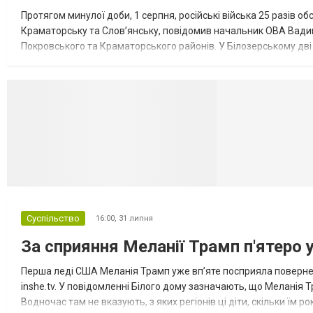
Протягом минулої доби, 1 серпня, російські війська 25 разів об
Краматорську та Слов’янську, повідомив начальник ОВА Вадим
Покровського та Краматорського районів. У Білозерському дв
Миколаївської громади зруйновані два приватні будинки. У Сло
Селидово и Н
Суспільство
16:00,
31 липня
За сприяння Меланії Трамп п'ятеро 
Перша леді США Меланія Трамп уже впʼяте посприяла повернен
inshe.tv. У повідомленні Білого дому зазначають, що Меланія Т
Водночас там не вказують, з яких регіонів ці діти, скільки їм р