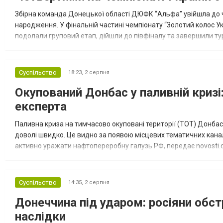
Збірна команда Донецької області ДЮФК “Альфа” увійшла до ч
народження. У фінальній частині чемпіонату “Золотий колос У
подолали груповий етап, дійшли до півфіналу та завершили тур
“Спортивна молодіжна ліга” та представник команди Іван Кором
Суспільство
18:23,
2 серпня
Окупований Донбас у паливній кризі:
експерта
Паливна криза на тимчасово окуповані території (ТОТ) Донбасу
доволі швидко. Це видно за появою місцевих тематичних каналі
активно уражати нафтопереробну галузь РФ, передає novosti.dn
обмеження на продаж бензину. Ціни на пальне та на переоблад
Суспільство
14:35,
2 серпня
Донеччина під ударом: росіяни обст
наслідки