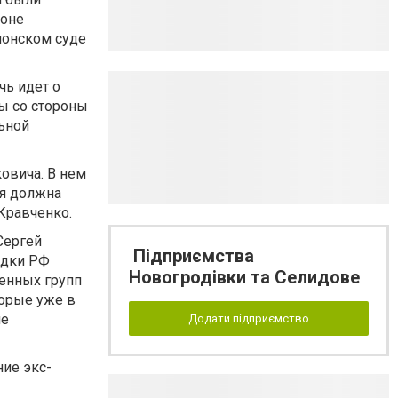
роне
лонском суде
чь идет о
ны со стороны
льной
овича. В нем
ая должна
Кравченко.
Сергей
Підприємства
едки РФ
Новогродівки та Селидове
енных групп
орые уже в
не
Додати підприємство
ие экс-