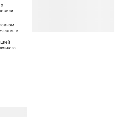
 о
бновили
оловном
ничество в
уцией
оловного