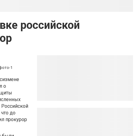
вке российской
рор
осизмене
л о
ащиты
численных
й Российской
 что до
вил прокурор
и были