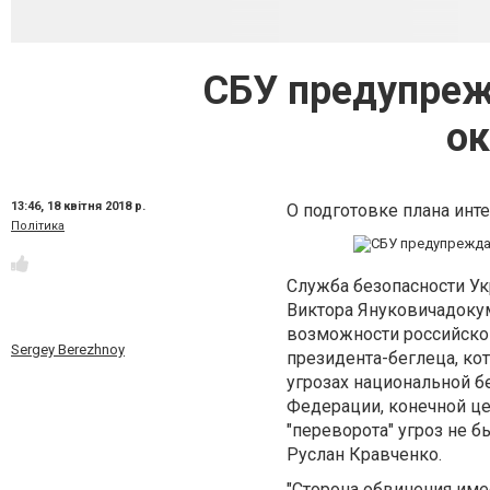
СБУ предупреж
ок
13:46,
18 квітня 2018 р.
О подготовке плана инте
Політика
Служба безопасности Ук
Виктора Януковичадоку
возможности российско
Sergey Berezhnoy
президента-беглеца, кот
угрозах национальной б
Федерации, конечной це
"переворота" угроз не б
Руслан Кравченко.
"Сторона обвинения име