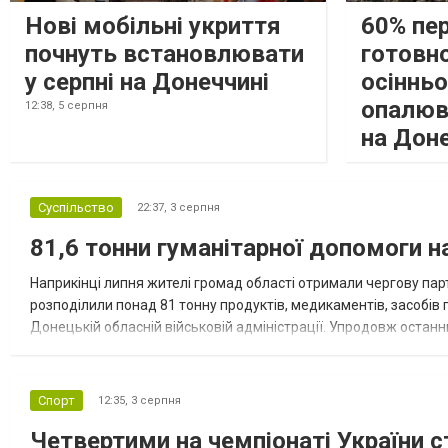
Нові мобільні укриття
60% пе
почнуть встановлювати
готовно
у серпні на Донеччині
осіннь
опалюв
12:38,
5 серпня
на Дон
Суспільство
22:37,
3 серпня
81,6 тонни гуманітарної допомоги 
Наприкінці липня жителі громад області отримали чергову парт
розподілили понад 81 тонну продуктів, медикаментів, засобів г
Донецькій обласній військовій адміністрації. Упродовж остан
допомоги. Благодійні вантажі містили продуктові набори, засоб
Спорт
12:35,
3 серпня
Четвертими на чемпіонаті України с