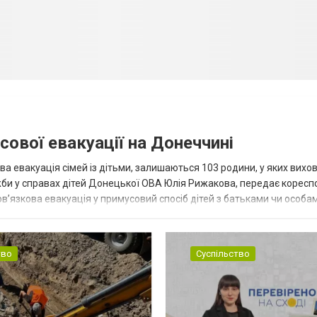
сової евакуації на Донеччині
ва евакуація сімей із дітьми, залишаються 103 родини, у яких вихо
жби у справах дітей Донецької ОВА Юлія Рижакова, передає корес
в’язкова евакуація у примусовий спосіб дітей з батьками чи особам
н...
тво
Суспільство