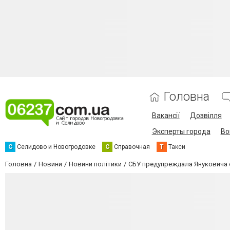
Головна
Вакансії
Дозвілля
Эксперты города
Во
С
Селидово и Новогродовке
С
Справочная
Т
Такси
Головна
Новини
Новини політики
СБУ предупреждала Януковича 