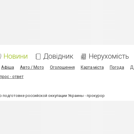
Новини
Довідник
Нерухомість
Афіша
Авто / Мото
Оголошення
Карта міста
Погода
Д
прос - ответ
о подготовке российской оккупации Украины - прокурор