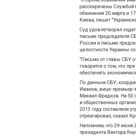
рассекречены Службой бе
обвинения 20 марта и 1
Киева, пишет "Украинска
Суд удовлетворил ходат
письме председателя СБ
России и письме предсе
целостности Украины со
"Письмо от главы СБУ о
говорится о том, что п
обеспечить экономическ
По данным СБУ, координ
Иванов, вице-премьер-
Михаил Фрадков. На 50
и общественных органи
2013 году составляли уг
отреагировал, сказал Кр
Напомним, что 29 июня 
президента Виктора Яну