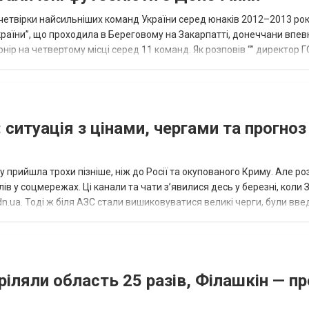
етвірки найсильніших команд України серед юнаків 2012–2013 рок
країни”, що проходила в Береговому на Закарпатті, донеччани впе
нір на четвертому місці серед 11 команд. Як розповів “” директор Г
исло, цей результат м...
 ситуація з цінами, чергами та прогноз
 прийшла трохи пізніше, ніж до Росії та окупованого Криму. Але р
в у соцмережах. Ці канали та чати з’явилися десь у березні, коли
.ua. Тоді ж біля АЗС стали вишиковуватися великі черги, були вве
...
ріляли область 25 разів, Філашкін — пр