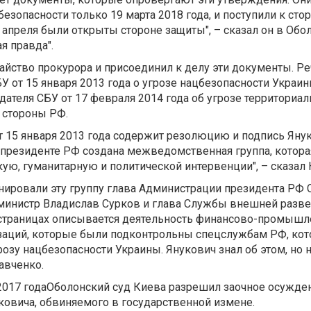
зопасности только 19 марта 2018 года, и поступили к сто
7 апреля были открыты стороне защиты", – сказал он в Обо
я правда".
айство прокурора и присоединил к делу эти документы. Ре
У от 15 января 2013 года о угрозе нацбезопасности Украи
дателя СБУ от 17 февраля 2014 года об угрозе территориа
 стороны РФ.
т 15 января 2013 года содержит резолюцию и подпись Янук
ри президенте РФ создана межведомственная группа, котор
ую, гуманитарную и политической интервенции", – сказал 
ировали эту группу глава Администрации президента РФ 
министр Владислав Сурков и глава Службы внешней разв
 страницах описывается деятельность финансово-промышл
заций, которые были подконтрольны спецслужбам РФ, кот
розу нацбезопасности Украины. Янукович знал об этом, но 
авченко.
2017 годаОболонский суд Киева разрешил заочное осужден
ковича, обвиняемого в государственной измене.