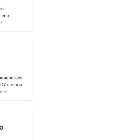
ів
внено
О
озвивається
 ЗСУ почали
дені
о