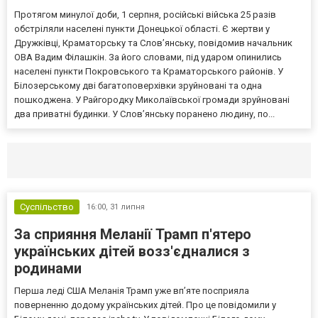
Протягом минулої доби, 1 серпня, російські війська 25 разів
обстріляли населені пункти Донецької області. Є жертви у
Дружківці, Краматорську та Слов’янську, повідомив начальник
ОВА Вадим Філашкін. За його словами, під ударом опинились
населені пункти Покровського та Краматорського районів. У
Білозерському дві багатоповерхівки зруйновані та одна
пошкоджена. У Райгородку Миколаївської громади зруйновані
два приватні будинки. У Слов’янську поранено людину, по...
Селидово и Новогродовке
Справочная
Так
Суспільство
16:00,
31 липня
За сприяння Меланії Трамп п'ятеро
українських дітей возз'єдналися з
родинами
Перша леді США Меланія Трамп уже впʼяте посприяла
поверненню додому українських дітей. Про це повідомили у