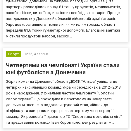
гуманітарної допомоги. За тиждень благодійні організації та
партнери розподілили понад 81 тонну продуктів, медикаментів,
засобів гігієни, питної води та інших необхідних товарів. Про це
повідомляють у Донецькій обласній військовій адміністрації.
Упродовж останнього тижня липня жителям громад області
передали 81,6 тонни гуманітарної допомоги. Благодійні вантажі
містили продуктові набори, засоби...
Спорт
12:35,
3 серпня
Четвертими на чемпіонаті України стали
юні футболісти з Донеччини
Збірна команда Донецької області ДЮФК “Альфа” увійшла до
четвірки найсильніших команд України серед юнаків 2012–2013
років народження. У фінальній частині чемпіонату “Золотий
колос України”, що проходила в Береговому на Закарпатті,
донеччани впевнено подолали груповий етап, дійшли до
півфіналу та завершили турнір на четвертому місці серед 11
команд. Як розповів “” директор ГО “Спортивна молодіжна ліга”
та представник команди Іван Коромисло, цей результат м...