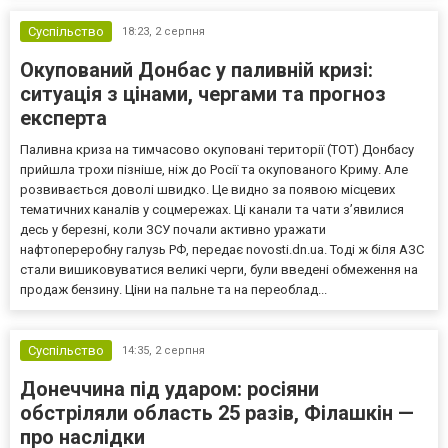
Суспільство
18:23,
2 серпня
Окупований Донбас у паливній кризі:
ситуація з цінами, чергами та прогноз
експерта
Паливна криза на тимчасово окуповані території (ТОТ) Донбасу
прийшла трохи пізніше, ніж до Росії та окупованого Криму. Але
розвивається доволі швидко. Це видно за появою місцевих
тематичних каналів у соцмережах. Ці канали та чати з’явилися
десь у березні, коли ЗСУ почали активно уражати
нафтопереробну галузь РФ, передає novosti.dn.ua. Тоді ж біля АЗС
стали вишиковуватися великі черги, були введені обмеження на
продаж бензину. Ціни на пальне та на переоблад...
Суспільство
14:35,
2 серпня
Донеччина під ударом: росіяни
обстріляли область 25 разів, Філашкін —
про наслідки