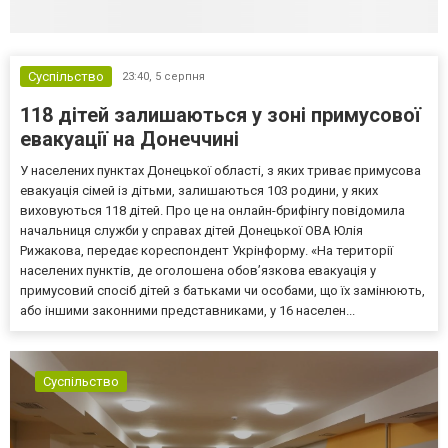
Суспільство
23:40,
5 серпня
118 дітей залишаються у зоні примусової
евакуації на Донеччині
У населених пунктах Донецької області, з яких триває примусова
евакуація сімей із дітьми, залишаються 103 родини, у яких
виховуються 118 дітей. Про це на онлайн-брифінгу повідомила
начальниця служби у справах дітей Донецької ОВА Юлія
Рижакова, передає кореспондент Укрінформу. «На території
населених пунктів, де оголошена обов’язкова евакуація у
примусовий спосіб дітей з батьками чи особами, що їх замінюють,
або іншими законними представниками, у 16 населен...
Суспільство