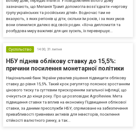
Білому домі, передає inshe.tv. У повідомленні Білого дому
зазначають, що Меланія Трамп допомогла возз’єднати «чергову
групу українських та російських дітей». Водночас там не
вказують, з яких регіонів ці діти, скільки їм років, і за яких умов
вони опинилися далеко від своїх родин. «Хоча дипломатія та
розбудова миру важливі для цих зусиль, їх перевершує...
Суспільство
14:00,
31 липня
НБУ підняв облікову ставку до 15,5%:
причини посилення монетарної політики
Національний банк України ухвалив рішення підвищити облікову
ставку до рівня 15,5%. Такий крок регулятор пояснює зростанням
цінового тиску та суттєвим прискоренням загальної інфляції, що
очікується до кінця року. Про це розповідає AgroReview. Мета
підвищення ставки та вплив на економіку Підвищення облікової
ставки, за даними пресслужби НБУ, спрямоване на забезпечення
привабливості гривневих активів для інвесторів, посилення
стійкості валютного ринку, а так...