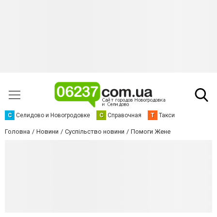
С
Селидово и Новогродовке
С
Справочная
Т
Такси
Головна
Новини
Суспільство новини
Помоги Жене