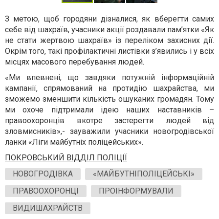
З метою, щоб городяни дізналися, як вберегти самих
себе від шахраїв, учасники акції роздавали пам’ятки «Як
не стати жертвою шахраїв» із переліком захисних дії.
Окрім того, такі профілактичні листівки з’явились і у всіх
місцях масового перебування людей.
«Ми впевнені, що завдяки потужній інформаційній
кампанії, спрямований на протидію шахрайства, ми
зможемо зменшити кількість ошуканих громадян. Тому
ми охоче підтримали ідею наших наставників –
правоохоронців вкотре застерегти людей від
зловмисників»,- зауважили учасники новогродівської
ланки «Ліги майбутніх поліцейських».
ПОКРОВСЬКИЙ ВІДДІЛ ПОЛІЦІЇ
НОВОГРОДІВКА
«МАЙБУТНІПОЛІЦЕЙСЬКІ»
ПРАВООХОРОНЦІ
ПРОІНФОРМУВАЛИ
ВИДИШАХРАЙСТВ