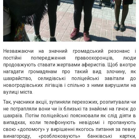
Незважаючи на значний громадський резонанс і
постійні попередження правоохоронців, люди
продовжують ставати жертвами аферистів. Щоб вкотре
нагадати громадянам про такий вид злочину, як
шахрайство, селидівські поліцейські завітали до
новогродівських лігівців і спільно з ними вирушили на
вулиці міста.
Так, учасники акції, зупиняли перехожих, розпитували чи
не потрапляли вони чи їх близькі та знайомі на гачок до
шахраїв. Потім поліцейські пояснювали як слід діяти в
випадках, коли телефонують невідомі і пропанують
свою «допомогу» у вирішенні якогось питання за певну
винагороду, «розблоковують» банківські картки,