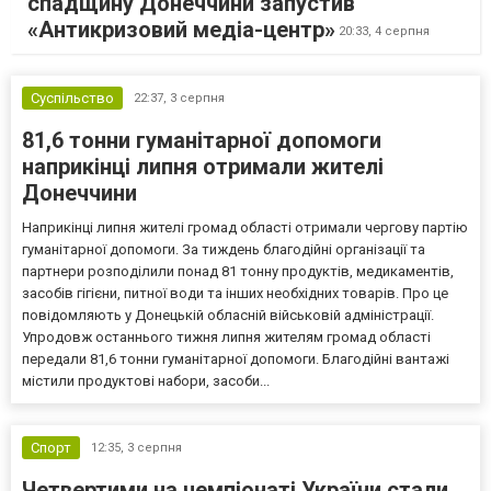
спадщину Донеччини запустив
«Антикризовий медіа-центр»
20:33,
4 серпня
Суспільство
22:37,
3 серпня
81,6 тонни гуманітарної допомоги
наприкінці липня отримали жителі
Донеччини
Наприкінці липня жителі громад області отримали чергову партію
гуманітарної допомоги. За тиждень благодійні організації та
партнери розподілили понад 81 тонну продуктів, медикаментів,
засобів гігієни, питної води та інших необхідних товарів. Про це
повідомляють у Донецькій обласній військовій адміністрації.
Упродовж останнього тижня липня жителям громад області
передали 81,6 тонни гуманітарної допомоги. Благодійні вантажі
містили продуктові набори, засоби...
Спорт
12:35,
3 серпня
Четвертими на чемпіонаті України стали