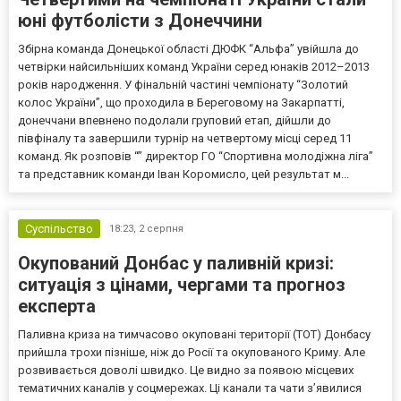
юні футболісти з Донеччини
Збірна команда Донецької області ДЮФК “Альфа” увійшла до
четвірки найсильніших команд України серед юнаків 2012–2013
років народження. У фінальній частині чемпіонату “Золотий
колос України”, що проходила в Береговому на Закарпатті,
донеччани впевнено подолали груповий етап, дійшли до
півфіналу та завершили турнір на четвертому місці серед 11
команд. Як розповів “” директор ГО “Спортивна молодіжна ліга”
та представник команди Іван Коромисло, цей результат м...
Суспільство
18:23,
2 серпня
Окупований Донбас у паливній кризі:
ситуація з цінами, чергами та прогноз
експерта
Паливна криза на тимчасово окуповані території (ТОТ) Донбасу
прийшла трохи пізніше, ніж до Росії та окупованого Криму. Але
розвивається доволі швидко. Це видно за появою місцевих
тематичних каналів у соцмережах. Ці канали та чати з’явилися