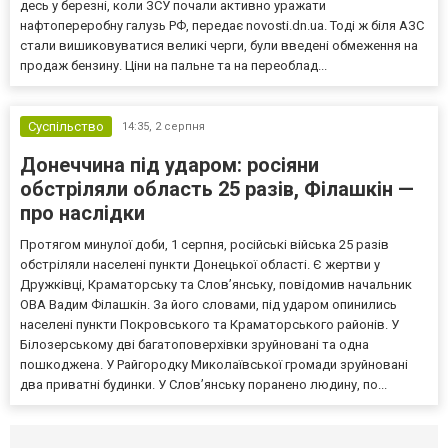
десь у березні, коли ЗСУ почали активно уражати
нафтопереробну галузь РФ, передає novosti.dn.ua. Тоді ж біля АЗС
стали вишиковуватися великі черги, були введені обмеження на
продаж бензину. Ціни на пальне та на переоблад...
Суспільство
14:35,
2 серпня
Донеччина під ударом: росіяни
обстріляли область 25 разів, Філашкін —
про наслідки
Протягом минулої доби, 1 серпня, російські війська 25 разів
обстріляли населені пункти Донецької області. Є жертви у
Дружківці, Краматорську та Слов’янську, повідомив начальник
ОВА Вадим Філашкін. За його словами, під ударом опинились
населені пункти Покровського та Краматорського районів. У
Білозерському дві багатоповерхівки зруйновані та одна
пошкоджена. У Райгородку Миколаївської громади зруйновані
два приватні будинки. У Слов’янську поранено людину, по...