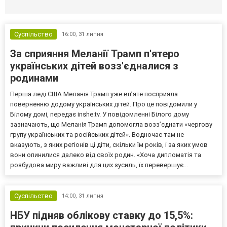
Селидово и Новогродовке
Справочная
Так
Суспільство
16:00,
31 липня
За сприяння Меланії Трамп п'ятеро
українських дітей возз'єдналися з
родинами
Перша леді США Меланія Трамп уже впʼяте посприяла
поверненню додому українських дітей. Про це повідомили у
Білому домі, передає inshe.tv. У повідомленні Білого дому
зазначають, що Меланія Трамп допомогла возз’єднати «чергову
групу українських та російських дітей». Водночас там не
вказують, з яких регіонів ці діти, скільки їм років, і за яких умов
вони опинилися далеко від своїх родин. «Хоча дипломатія та
розбудова миру важливі для цих зусиль, їх перевершує...
Суспільство
14:00,
31 липня
НБУ підняв облікову ставку до 15,5%: