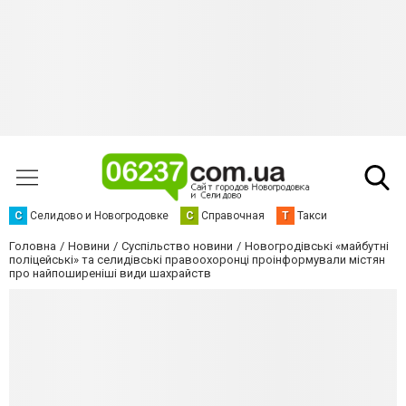
С
Селидово и Новогродовке
С
Справочная
Т
Такси
Головна
Новини
Суспільство новини
Новогродівські «майбутні
поліцейські» та селидівські правоохоронці проінформували містян
про найпоширеніші види шахрайств