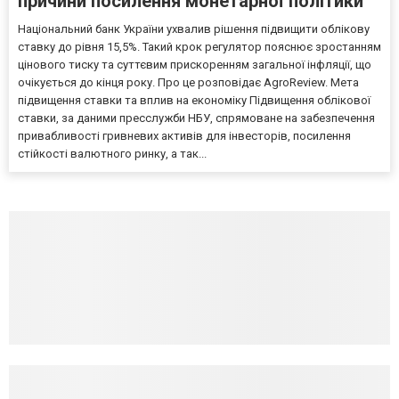
причини посилення монетарної політики
Національний банк України ухвалив рішення підвищити облікову
ставку до рівня 15,5%. Такий крок регулятор пояснює зростанням
цінового тиску та суттєвим прискоренням загальної інфляції, що
очікується до кінця року. Про це розповідає AgroReview. Мета
підвищення ставки та вплив на економіку Підвищення облікової
ставки, за даними пресслужби НБУ, спрямоване на забезпечення
привабливості гривневих активів для інвесторів, посилення
стійкості валютного ринку, а так...