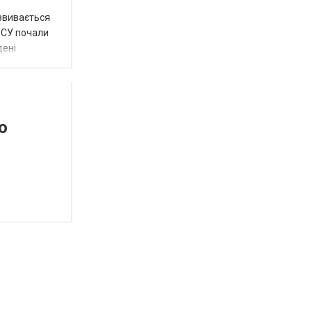
озвивається
 ЗСУ почали
дені
о