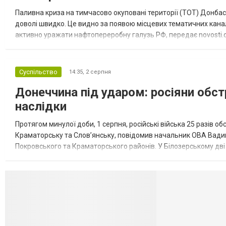
Паливна криза на тимчасово окуповані території (ТОТ) Донбасу
доволі швидко. Це видно за появою місцевих тематичних каналі
активно уражати нафтопереробну галузь РФ, передає novosti.dn
обмеження на продаж бензину. Ціни на пальне та на переоблад
Суспільство
14:35,
2 серпня
Донеччина під ударом: росіяни обст
наслідки
Протягом минулої доби, 1 серпня, російські війська 25 разів об
Краматорську та Слов’янську, повідомив начальник ОВА Вадим
Покровського та Краматорського районів. У Білозерському дв
Миколаївської громади зруйновані два приватні будинки. У Сло
Селидово и Н