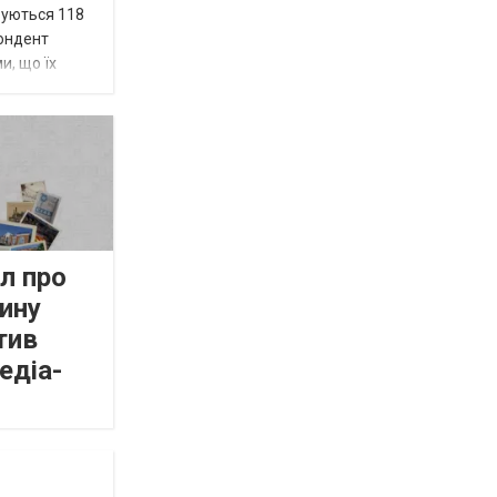
вуються 118
пондент
и, що їх
л про
ину
тив
едіа-