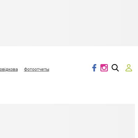
овідкова
Фотоотчеты