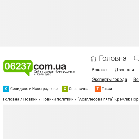
Головна
Вакансії
Дозвілля
Эксперты города
Во
С
Селидово и Новогродовке
С
Справочная
Т
Такси
Головна
Новини
Новини політики
"Ахиллесова пята" Кремля: По