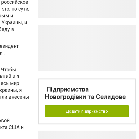
о российское
то, по сути,
нным и
 Украины, и
беду в
резидент
 .
ю
. Чтобы
кций и я
весь мир
Підприємства
краины, я
Новогродівки та Селидове
были внесены
Додати підприємство
овой
икта США и