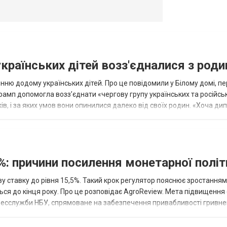
українських дітей возз'єдналися з род
ню додому українських дітей. Про це повідомили у Білому домі, п
рамп допомогла возз’єднати «чергову групу українських та російськ
оків, і за яких умов вони опинилися далеко від своїх родин. «Хоча ди
%: причини посилення монетарної полі
у ставку до рівня 15,5%. Такий крок регулятор пояснює зростанням
ться до кінця року. Про це розповідає AgroReview. Мета підвищення
пресслужби НБУ, спрямоване на забезпечення привабливості гривне