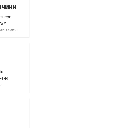
ччини
ртнери
ть у
анітарної
ів
внено
О