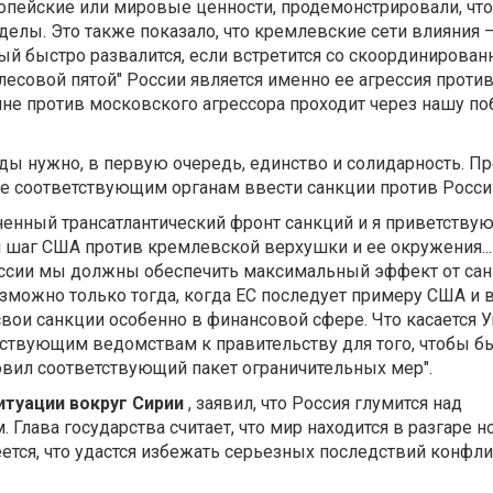
ропейские или мировые ценности, продемонстрировали, чт
елы. Это также показало, что кремлевские сети влияния – э
ый быстро развалится, если встретится со скоординирова
есовой пятой" России является именно ее агрессия против
ойне против московского агрессора проходит через нашу по
еды нужно, в первую очередь, единство и солидарность. П
ние соответствующим органам ввести санкции против России
енный трансатлантический фронт санкций и я приветству
шаг США против кремлевской верхушки и ее окружения..
ссии мы должны обеспечить максимальный эффект от сан
озможно только тогда, когда ЕС последует примеру США и 
свои санкции особенно в финансовой сфере. Что касается У
тствующим ведомствам к правительству для того, чтобы 
овил соответствующий пакет ограничительных мер".
итуации вокруг Сирии
, заявил, что Россия глумится над
Глава государства считает, что мир находится в разгаре н
еется, что удастся избежать серьезных последствий конфл