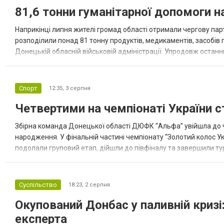
81,6 тонни гуманітарної допомоги 
Наприкінці липня жителі громад області отримали чергову парт
розподілили понад 81 тонну продуктів, медикаментів, засобів г
Донецькій обласній військовій адміністрації. Упродовж остан
допомоги. Благодійні вантажі містили продуктові набори, засоб
Спорт
12:35,
3 серпня
Четвертими на чемпіонаті України с
Збірна команда Донецької області ДЮФК “Альфа” увійшла до ч
народження. У фінальній частині чемпіонату “Золотий колос У
подолали груповий етап, дійшли до півфіналу та завершили тур
“Спортивна молодіжна ліга” та представник команди Іван Кором
Суспільство
18:23,
2 серпня
Окупований Донбас у паливній кризі:
експерта