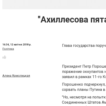
"Ахиллесова пят
16:34,
12 квітня 2018 р.
Глава государства пору
Політика
Президент Петр Порошен
поражение оккупантов на
Алена Ярмолицкая
заявил в рамках 11-го 
Порошенко подчеркнул, 
сорвать планы Путина в
"Но, несмотря на попыт
Соединенных Штатов Аме