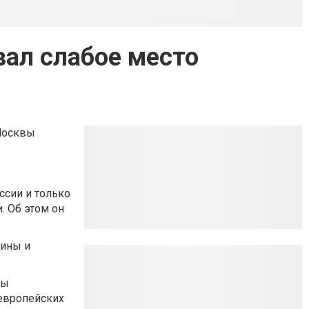
вал слабое место
 Москвы
ссии и только
. Об этом он
аины и
ры
 европейских