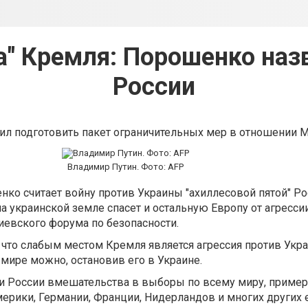
а" Кремля: Порошенко наз
России
чил подготовить пакет ограничительных мер в отношении
Владимир Путин. Фото: AFP
ко считает войну против Украины "ахиллесовой пятой" Ро
 украинской земле спасет и остальную Европу от агрессии
Киевского форума по безопасности.
что слабым местом Кремля является агрессия против Укр
 мире можно, остановив его в Украине.
ки России вмешательства в выборы по всему миру, приме
рики, Германии, Франции, Нидерландов и многих других