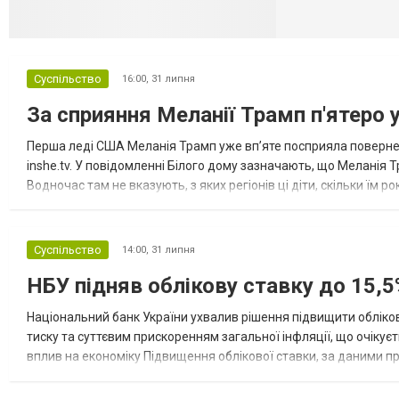
Суспільство
16:00,
31 липня
За сприяння Меланії Трамп п'ятеро 
Перша леді США Меланія Трамп уже впʼяте посприяла повернен
inshe.tv. У повідомленні Білого дому зазначають, що Меланія Т
Водночас там не вказують, з яких регіонів ці діти, скільки їм р
розбудова миру важливі для цих зусиль, їх перевершує...
Суспільство
14:00,
31 липня
НБУ підняв облікову ставку до 15,5
Національний банк України ухвалив рішення підвищити обліков
тиску та суттєвим прискоренням загальної інфляції, що очікує
вплив на економіку Підвищення облікової ставки, за даними 
для інвесторів, посилення стійкості валютного ринку, а так...