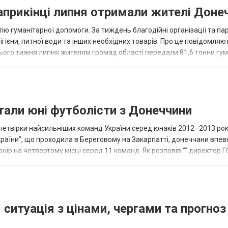
наприкінці липня отримали жителі Доне
ію гуманітарної допомоги. За тиждень благодійні організації та па
ігієни, питної води та інших необхідних товарів. Про це повідомляю
нього тижня липня жителям громад області передали 81,6 тонни гум
и...
тали юні футболісти з Донеччини
етвірки найсильніших команд України серед юнаків 2012–2013 рок
країни”, що проходила в Береговому на Закарпатті, донеччани впе
нір на четвертому місці серед 11 команд. Як розповів “” директор Г
исло, цей результат м...
 ситуація з цінами, чергами та прогноз