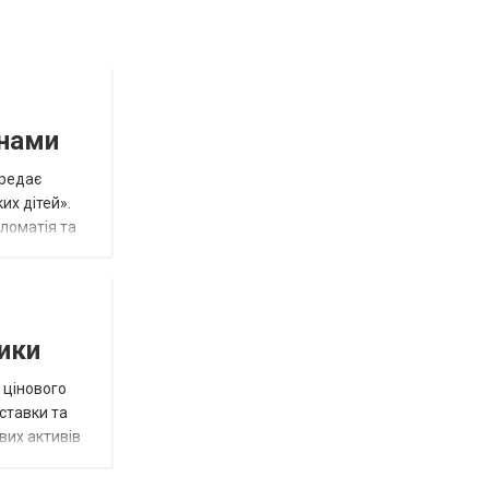
инами
ередає
их дітей».
пломатія та
тики
 цінового
 ставки та
вих активів