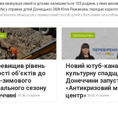
ва евакуація сімей із дітьми, залишаються 103 родини, у яких вихо
жби у справах дітей Донецької ОВА Юлія Рижакова, передає корес
в’язкова евакуація у примусовий спосіб дітей з батьками чи особам
н...
тво
Суспільство
ревищив рівень
Новий ютуб-кана
сті об’єктів до
культурну спадщ
о-зимового
Донеччини запус
ального сезону
«Антикризовий м
еччині
центр»
07:36,
5 серпня
20:33,
4 серпня