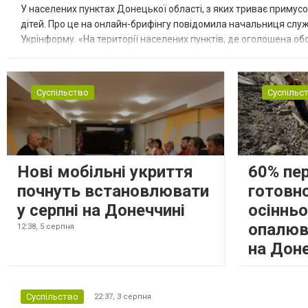
У населених пунктах Донецької області, з яких триває примусо
дітей. Про це на онлайн-брифінгу повідомила начальниця слу
Укрінформу. «На території населених пунктів, де оголошена обо
замінюють, або іншими законними представниками, у 16 населе
Суспільство
Суспільс
Нові мобільні укриття
60% пе
почнуть встановлювати
готовно
у серпні на Донеччині
осіннь
опалюв
12:38,
5 серпня
на Дон
Суспільство
22:37,
3 серпня