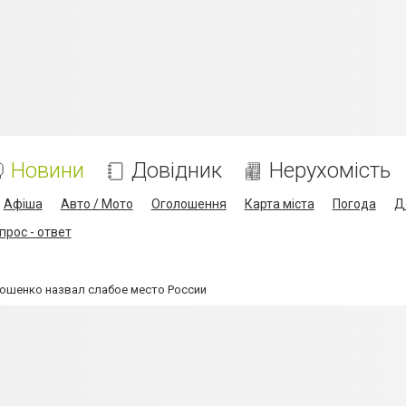
Новини
Довідник
Нерухомість
Афіша
Авто / Мото
Оголошення
Карта міста
Погода
Д
прос - ответ
рошенко назвал слабое место России