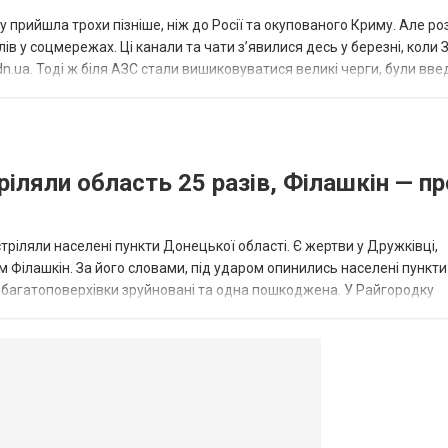
 прийшла трохи пізніше, ніж до Росії та окупованого Криму. Але р
в у соцмережах. Ці канали та чати з’явилися десь у березні, коли
.ua. Тоді ж біля АЗС стали вишиковуватися великі черги, були вве
...
ріляли область 25 разів, Філашкін — пр
стріляли населені пункти Донецької області. Є жертви у Дружківці,
 Філашкін. За його словами, під ударом опинились населені пункти
і багатоповерхівки зруйновані та одна пошкоджена. У Райгородку
в’янську поранено людину, по...
овогродовке
Справочная
Такси