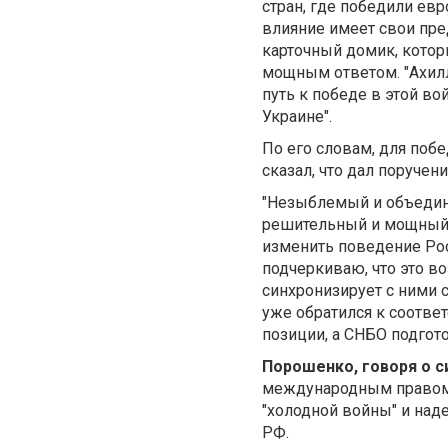
стран, где победили ев
влияние имеет свои пред
карточный домик, котор
мощным ответом. "Ахилл
путь к победе в этой в
Украине".
По его словам, для поб
сказал, что дал поруче
"Незыблемый и объедин
решительный и мощный 
изменить поведение Ро
подчеркиваю, что это в
синхронизирует с ними 
уже обратился к соотве
позиции, а СНБО подгот
Порошенко, говоря о с
международным правом. 
"холодной войны" и над
РФ.