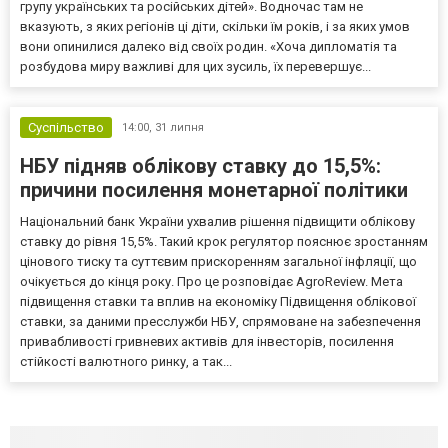
групу українських та російських дітей». Водночас там не
вказують, з яких регіонів ці діти, скільки їм років, і за яких умов
вони опинилися далеко від своїх родин. «Хоча дипломатія та
розбудова миру важливі для цих зусиль, їх перевершує...
Суспільство
14:00,
31 липня
НБУ підняв облікову ставку до 15,5%:
причини посилення монетарної політики
Національний банк України ухвалив рішення підвищити облікову
ставку до рівня 15,5%. Такий крок регулятор пояснює зростанням
цінового тиску та суттєвим прискоренням загальної інфляції, що
очікується до кінця року. Про це розповідає AgroReview. Мета
підвищення ставки та вплив на економіку Підвищення облікової
ставки, за даними пресслужби НБУ, спрямоване на забезпечення
привабливості гривневих активів для інвесторів, посилення
стійкості валютного ринку, а так...