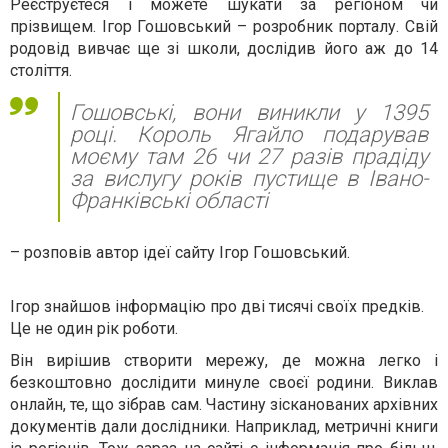
Реєструєтеся і можете шукати за регіоном чи
прізвищем. Ігор Гошовський – розробник порталу. Свій
родовід вивчає ще зі школи, дослідив його аж до 14
століття.
Гошовські, вони виникли у 1395
році. Король Ягайло подарував
моєму там 26 чи 27 разів прадіду
за вислугу років пустище в Івано-
Франківські області
– розповів автор ідеї сайту Ігор Гошовський.
Ігор знайшов інформацію про дві тисячі своїх предків.
Це не один рік роботи.
Він вирішив створити мережу, де можна легко і
безкоштовно дослідити минуле своєї родини. Виклав
онлайн, те, що зібрав сам. Частину зісканованих архівних
документів дали дослідники. Наприклад, метричні книги