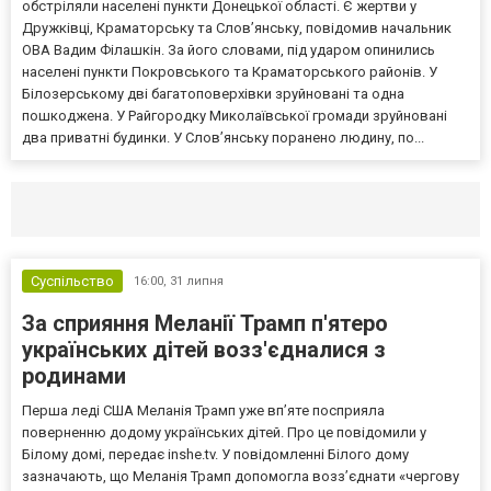
обстріляли населені пункти Донецької області. Є жертви у
Дружківці, Краматорську та Слов’янську, повідомив начальник
ОВА Вадим Філашкін. За його словами, під ударом опинились
населені пункти Покровського та Краматорського районів. У
Білозерському дві багатоповерхівки зруйновані та одна
пошкоджена. У Райгородку Миколаївської громади зруйновані
два приватні будинки. У Слов’янську поранено людину, по...
Селидово и Новогродовке
Справочная
Так
Суспільство
16:00,
31 липня
За сприяння Меланії Трамп п'ятеро
українських дітей возз'єдналися з
родинами
Перша леді США Меланія Трамп уже впʼяте посприяла
поверненню додому українських дітей. Про це повідомили у
Білому домі, передає inshe.tv. У повідомленні Білого дому
зазначають, що Меланія Трамп допомогла возз’єднати «чергову