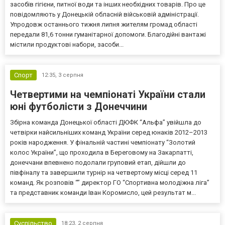
засобів гігієни, питної води та інших необхідних товарів. Про це
повідомляють у Донецькій обласній військовій адміністрації.
Упродовж останнього тижня липня жителям громад області
передали 81,6 тонни гуманітарної допомоги. Благодійні вантажі
містили продуктові набори, засоби...
Спорт
12:35,
3 серпня
Четвертими на чемпіонаті України стали
юні футболісти з Донеччини
Збірна команда Донецької області ДЮФК “Альфа” увійшла до
четвірки найсильніших команд України серед юнаків 2012–2013
років народження. У фінальній частині чемпіонату “Золотий
колос України”, що проходила в Береговому на Закарпатті,
донеччани впевнено подолали груповий етап, дійшли до
півфіналу та завершили турнір на четвертому місці серед 11
команд. Як розповів “” директор ГО “Спортивна молодіжна ліга”
та представник команди Іван Коромисло, цей результат м...
Суспільство
18:23,
2 серпня