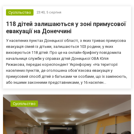
Суспільство
23:40,
5 серпня
118 дітей залишаються у зоні примусової
евакуації на Донеччині
У населених пунктах Донецької області, з яких триває примусова
евакуація сімей із дітьми, залишаються 103 родини, у яких
виховуються 118 дітей. Про це на онлайн-брифінгу повідомила
начальниця служби у справах дітей Донецької ОВА Юлія
Рижакова, передає кореспондент Укрінформу. «На території
населених пунктів, де оголошена обов’язкова евакуація у
примусовий спосіб дітей з батьками чи особами, що їх замінюють,
або іншими законними представниками, у 16 населен...
Суспільство