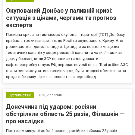
Окупований Донбас у паливній кризі:
ситуація з цінами, чергами та прогноз
експерта
Паливна криза на тимчасово окуповані території (ТОТ) Донбасу
прийшла трохи пізніше, ніж до Росії та окупованого Криму. Але
розвивається доволі швидко. Це видно за появою місцевих
тематичних каналів у соцмережах. Ці канали та чати з’явилися
десь у березні, коли ЗСУ почали активно уражати
нафтопереробну галузь РФ, передає novosti.dn.ua. Тоді ж біля АЗС
стали вишиковуватися великі черги, були введені обмеження на
продаж бензину. Ціни на пальне та на переоблад...
Суспільство
14:35,
2 серпня
Донеччина під ударом: росіяни
обстріляли область 25 разів, Філашкін —
про наслідки
Протягом минулої доби, 1 серпня, російські війська 25 разів