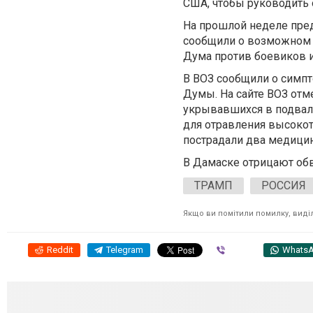
США, чтобы руководить 
На прошлой неделе пред
сообщили о возможном 
Дума против боевиков и
В ВОЗ сообщили о симпт
Думы. На сайте ВОЗ отме
укрывавшихся в подвал
для отравления высокот
пострадали два медици
В Дамаске отрицают об
ТРАМП
РОССИЯ
Якщо ви помітили помилку, виділі
Reddit
Telegram
Viber
Whats