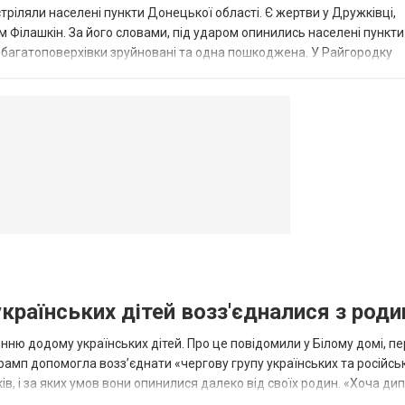
стріляли населені пункти Донецької області. Є жертви у Дружківці,
 Філашкін. За його словами, під ударом опинились населені пункти
і багатоповерхівки зруйновані та одна пошкоджена. У Райгородку
в’янську поранено людину, по...
овогродовке
Справочная
Такси
українських дітей возз'єдналися з род
ню додому українських дітей. Про це повідомили у Білому домі, п
рамп допомогла возз’єднати «чергову групу українських та російськ
оків, і за яких умов вони опинилися далеко від своїх родин. «Хоча ди