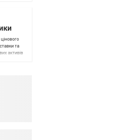
тики
 цінового
 ставки та
вих активів