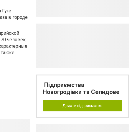
"
 Гуте
за в городе
ирийской
 70 человек,
характерные
, также
Підприємства
Новогродівки та Селидове
Додати підприємство