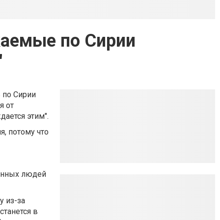
каемые по Сирии
"
 по Сирии
я от
дается этим".
я, потому что
венных людей
у из-за
станется в