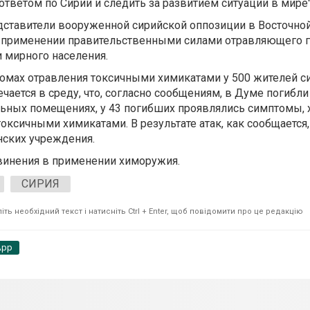
ответом по Сирии и следить за развитием ситуации в мире
ставители вооруженной сирийской оппозиции в Восточной
применении правительственными силами отравляющего га
 мирного населения.
омах отравления токсичными химикатами у 500 жителей с
чается в среду, что, согласно сообщениям, в Думе погибли
ьных помещениях, у 43 погибших проявлялись симптомы, 
оксичными химикатами. В результате атак, как сообщается
нских учреждения.
винения в применении химоружия.
СИРИЯ
ть необхідний текст і натисніть Ctrl + Enter, щоб повідомити про це редакцію
App