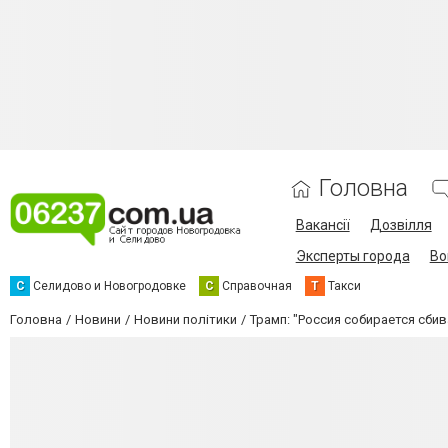
Головна
Вакансії
Дозвілля
Эксперты города
Во
С
Селидово и Новогродовке
С
Справочная
Т
Такси
Головна
Новини
Новини політики
Трамп: "Россия собирается сбив