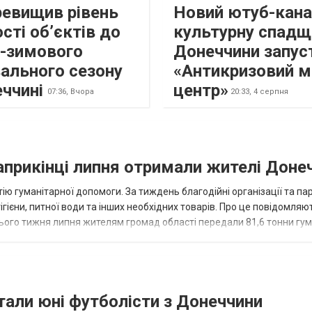
ревищив рівень
Новий ютуб-кана
сті об’єктів до
культурну спадщ
о-зимового
Донеччини запус
ального сезону
«Антикризовий м
еччині
центр»
07:36,
Вчора
20:33,
4 серпня
наприкінці липня отримали жителі Доне
ію гуманітарної допомоги. За тиждень благодійні організації та па
ігієни, питної води та інших необхідних товарів. Про це повідомляю
нього тижня липня жителям громад області передали 81,6 тонни гум
и...
тали юні футболісти з Донеччини