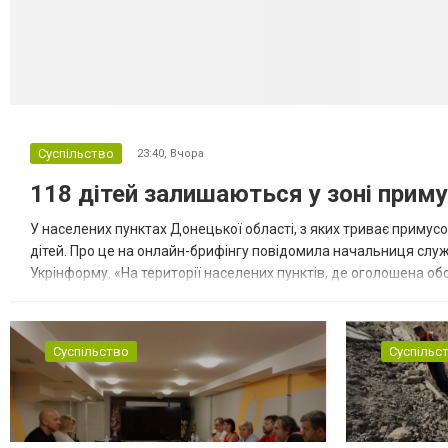
Суспільство
23:40,
Вчора
118 дітей залишаються у зоні приму
У населених пунктах Донецької області, з яких триває примусо
дітей. Про це на онлайн-брифінгу повідомила начальниця слу
Укрінформу. «На території населених пунктів, де оголошена обо
замінюють, або іншими законними представниками, у 16 населе
Суспільство
Суспільс