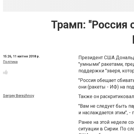
Трамп: "Россия
15:26,
11 квітня 2018 р.
Президент США Дональд
Політика
"умными" ракетами, пре
поддержки "зверя, кото
"Россия обещает сбивать
они (ракеты - ИФ) на под
Sergey Berezhnoy
Также он раскритиковал
"Вам не следует быть п
и наслаждается этим", -
Ранее на этой неделе с
ситуации в Сирии. По сл