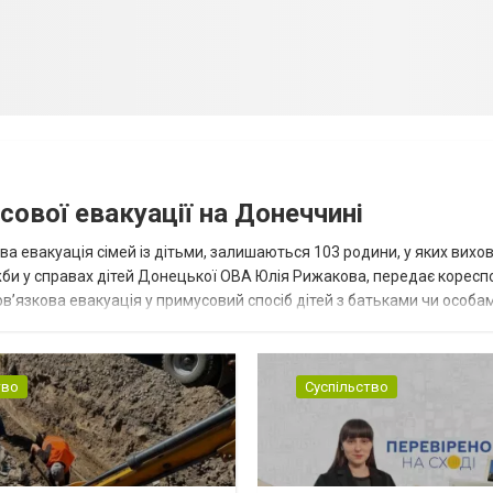
сової евакуації на Донеччині
ва евакуація сімей із дітьми, залишаються 103 родини, у яких вихо
жби у справах дітей Донецької ОВА Юлія Рижакова, передає корес
в’язкова евакуація у примусовий спосіб дітей з батьками чи особам
н...
тво
Суспільство