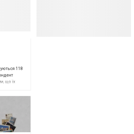
вуються 118
пондент
и, що їх