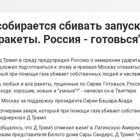
 собирается сбивать запус
ракеты. Россия - готовься
 Трамп в среду предупредил Россию о намерении ударить
дложил подготовиться к этому и призвал Москву отказатьс
рый при помощи газа убивает собственных людей и наслаж
 любые и все ракеты, пущенные по Сирии. Готовься, Росси
ходе: хорошие, новые и "умные"!" - написал он в Твиттере.
 Москву за поддержку президента Сирии Башара Асада.
артнерами зверя, который при помощи газа убивает собст
 подчеркнул Д.Трамп.
ообщалось, что Д.Трамп отменил визит в Латинскую Америк
овам представителя Белого дома Сары Сандерс, Д.Трамп "о