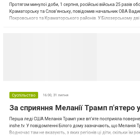
Протягом минулої доби, 1 серпня, російські війська 25 разів об
Краматорську та Слов’янську, повідомив начальник ОВА Вадим
Покровського та Краматорського районів. У Білозерському дв
Миколаївської громади зруйновані два приватні будинки. У Сло
Селидово и Н
Суспільство
16:00,
31 липня
За сприяння Меланії Трамп п'ятеро 
Перша леді США Меланія Трамп уже впʼяте посприяла повернен
inshe.tv. У повідомленні Білого дому зазначають, що Меланія Т
Водночас там не вказують, з яких регіонів ці діти, скільки їм р
розбудова миру важливі для цих зусиль, їх перевершує...