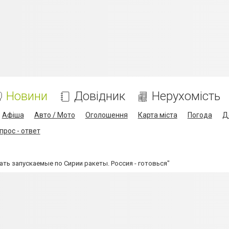
Новини
Довідник
Нерухомість
Афіша
Авто / Мото
Оголошення
Карта міста
Погода
Д
прос - ответ
ать запускаемые по Сирии ракеты. Россия - готовься"