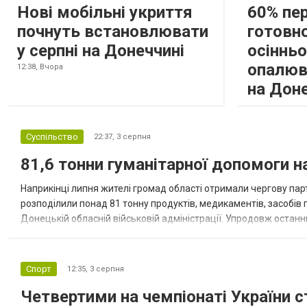
Нові мобільні укриття
60% пе
почнуть встановлювати
готовно
у серпні на Донеччині
осіннь
опалюв
12:38,
Вчора
на Дон
Суспільство
22:37,
3 серпня
81,6 тонни гуманітарної допомоги 
Наприкінці липня жителі громад області отримали чергову парт
розподілили понад 81 тонну продуктів, медикаментів, засобів г
Донецькій обласній військовій адміністрації. Упродовж остан
допомоги. Благодійні вантажі містили продуктові набори, засоб
Спорт
12:35,
3 серпня
Четвертими на чемпіонаті України с