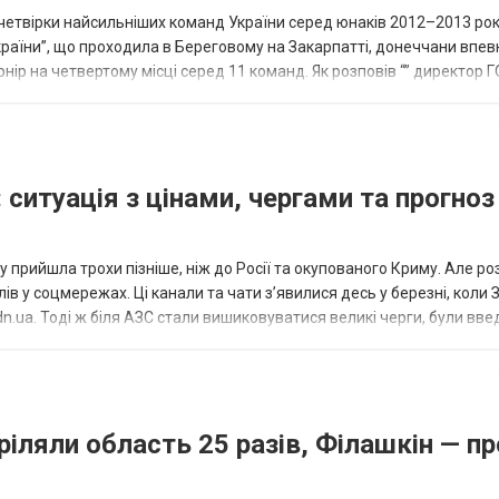
етвірки найсильніших команд України серед юнаків 2012–2013 рок
країни”, що проходила в Береговому на Закарпатті, донеччани впе
нір на четвертому місці серед 11 команд. Як розповів “” директор Г
исло, цей результат м...
 ситуація з цінами, чергами та прогноз
 прийшла трохи пізніше, ніж до Росії та окупованого Криму. Але р
в у соцмережах. Ці канали та чати з’явилися десь у березні, коли
.ua. Тоді ж біля АЗС стали вишиковуватися великі черги, були вве
...
ріляли область 25 разів, Філашкін — пр