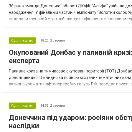
Збірна команда Донецької області ДЮФК “Альфа” увійшла до ч
народження. У фінальній частині чемпіонату “Золотий колос У
подолали груповий етап, дійшли до півфіналу та завершили тур
“Спортивна молодіжна ліга” та представник команди Іван Кором
Суспільство
18:23,
2 серпня
Окупований Донбас у паливній кризі:
експерта
Паливна криза на тимчасово окуповані території (ТОТ) Донбасу
доволі швидко. Це видно за появою місцевих тематичних каналі
активно уражати нафтопереробну галузь РФ, передає novosti.dn
обмеження на продаж бензину. Ціни на пальне та на переоблад
Суспільство
14:35,
2 серпня
Донеччина під ударом: росіяни обст
наслідки