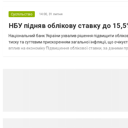
Суспільство
14:00,
31 липня
НБУ підняв облікову ставку до 15,5
Національний банк України ухвалив рішення підвищити обліков
тиску та суттєвим прискоренням загальної інфляції, що очікує
вплив на економіку Підвищення облікової ставки, за даними 
для інвесторів, посилення стійкості валютного ринку, а так...