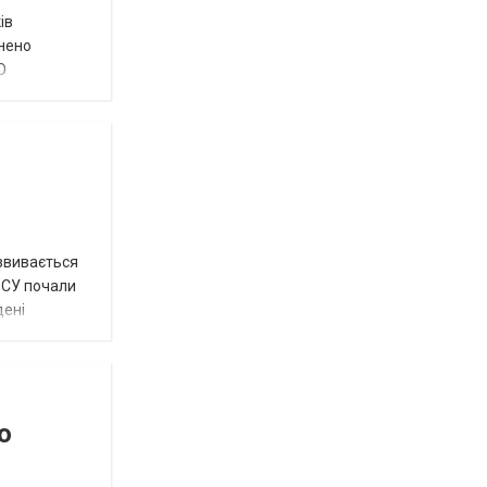
ів
внено
О
озвивається
 ЗСУ почали
дені
о