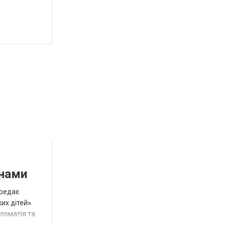
инами
ередає
их дітей».
пломатія та