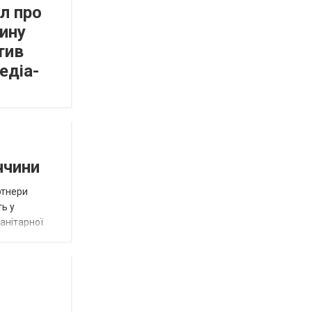
л про
ину
тив
едіа-
ччини
ртнери
ть у
анітарної