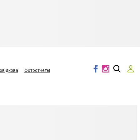
овідкова
Фотоотчеты