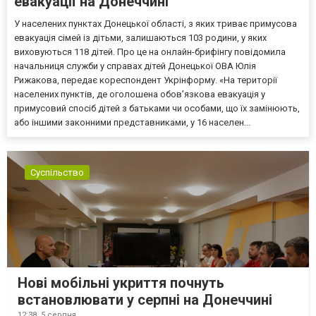
евакуації на Донеччині
У населених пунктах Донецької області, з яких триває примусова
евакуація сімей із дітьми, залишаються 103 родини, у яких
виховуються 118 дітей. Про це на онлайн-брифінгу повідомила
начальниця служби у справах дітей Донецької ОВА Юлія
Рижакова, передає кореспондент Укрінформу. «На території
населених пунктів, де оголошена обов’язкова евакуація у
примусовий спосіб дітей з батьками чи особами, що їх замінюють,
або іншими законними представниками, у 16 населен...
Суспільство
Нові мобільні укриття почнуть
встановлювати у серпні на Донеччині
12:38,
5 серпня