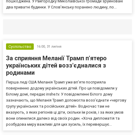
пошкоджена. У Райгородку Миколаївської громади зруйновані
два приватні будинки. У Слов’янську поранено людину, по...
Селидово и Новогродовке
Справочная
Так
Суспільство
16:00,
31 липня
За сприяння Меланії Трамп п'ятеро
українських дітей возз'єдналися з
родинами
Перша леді США Меланія Трамп уже впʼяте посприяла
поверненню додому українських дітей. Про це повідомили у
Білому домі, передає inshe.tv. У повідомленні Білого дому
зазначають, що Меланія Трамп допомогла возз’єднати «чергову
групу українських та російських дітей». Водночас там не
вказують, з яких регіонів ці діти, скільки їм років, і за яких умов
вони опинилися далеко від своїх родин. «Хоча дипломатія та
розбудова миру важливі для цих зусиль, їх перевершує...