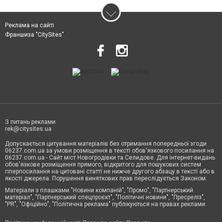
Реклама на сайті
Франшиза "CitySites"
З питань реклами
rek@citysites.ua
Допускається цитування матеріалів без отримання попередньої згоди
06237.com.ua за умови розміщення в тексті обов'язкового посилання на
06237.com.ua - Сайт міст Новогродівки та Селидове. Для інтернет-видань
обов'язкове розміщення прямого, відкритого для пошукових систем
гіперпосилання на цитовані статті не нижче другого абзацу в тексті або в
якості джерела. Порушення виняткових прав переслідується Законом.
Матеріали з плашками "Новини компаній", "Промо", "Партнерський
матеріал", "Партнерський спецпроєкт", "Політичні новини", "Пресреліз",
"PR", "Офіційно", "Політична реклама" публікуються на правах реклами.