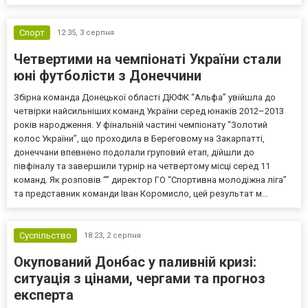
Спорт
12:35,
3 серпня
Четвертими на чемпіонаті України стали
юні футболісти з Донеччини
Збірна команда Донецької області ДЮФК “Альфа” увійшла до
четвірки найсильніших команд України серед юнаків 2012–2013
років народження. У фінальній частині чемпіонату “Золотий
колос України”, що проходила в Береговому на Закарпатті,
донеччани впевнено подолали груповий етап, дійшли до
півфіналу та завершили турнір на четвертому місці серед 11
команд. Як розповів “” директор ГО “Спортивна молодіжна ліга”
та представник команди Іван Коромисло, цей результат м...
Суспільство
18:23,
2 серпня
Окупований Донбас у паливній кризі:
ситуація з цінами, чергами та прогноз
експерта