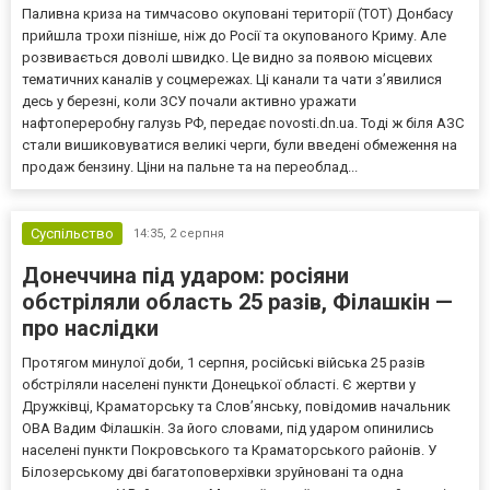
Паливна криза на тимчасово окуповані території (ТОТ) Донбасу
прийшла трохи пізніше, ніж до Росії та окупованого Криму. Але
розвивається доволі швидко. Це видно за появою місцевих
тематичних каналів у соцмережах. Ці канали та чати з’явилися
десь у березні, коли ЗСУ почали активно уражати
нафтопереробну галузь РФ, передає novosti.dn.ua. Тоді ж біля АЗС
стали вишиковуватися великі черги, були введені обмеження на
продаж бензину. Ціни на пальне та на переоблад...
Суспільство
14:35,
2 серпня
Донеччина під ударом: росіяни
обстріляли область 25 разів, Філашкін —
про наслідки
Протягом минулої доби, 1 серпня, російські війська 25 разів
обстріляли населені пункти Донецької області. Є жертви у
Дружківці, Краматорську та Слов’янську, повідомив начальник
ОВА Вадим Філашкін. За його словами, під ударом опинились
населені пункти Покровського та Краматорського районів. У
Білозерському дві багатоповерхівки зруйновані та одна