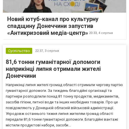
Новий ютуб-канал про культурну
спадщину Донеччини запустив
«Антикризовий медіа-центр»
20:33,
4 серпня
Суспільство
22:37,
3 серпня
81,6 тонни гуманітарної допомоги
наприкінці липня отримали жителі
Донеччини
Наприкінці липня жителі громад області отримали чергову партію
гуманітарної допомоги. За тиждень благодійні організації та
партнери розподілили понад 81 тонну продуктів, медикаментів,
засобів гігієни, питної води та інших необхідних товарів. Про це
повідомляють у Донецькій обласній військовій адміністрації.
Упродовж останнього тижня липня жителям громад області
передали 81,6 тонни гуманітарної допомоги. Благодійні вантажі
містили продуктові набори, засоби...