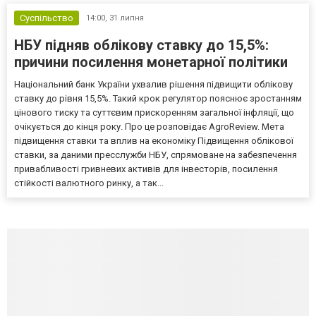
Суспільство
14:00,
31 липня
НБУ підняв облікову ставку до 15,5%:
причини посилення монетарної політики
Національний банк України ухвалив рішення підвищити облікову
ставку до рівня 15,5%. Такий крок регулятор пояснює зростанням
цінового тиску та суттєвим прискоренням загальної інфляції, що
очікується до кінця року. Про це розповідає AgroReview. Мета
підвищення ставки та вплив на економіку Підвищення облікової
ставки, за даними пресслужби НБУ, спрямоване на забезпечення
привабливості гривневих активів для інвесторів, посилення
стійкості валютного ринку, а так...