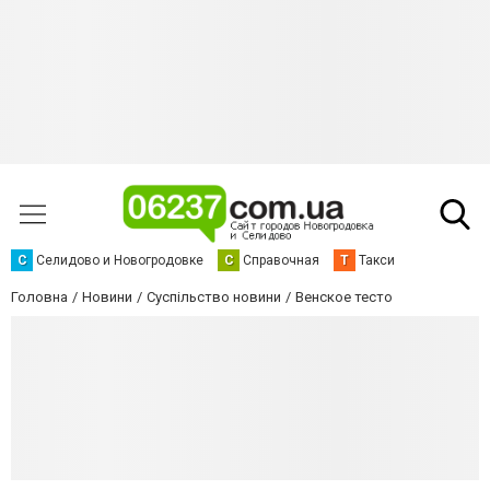
С
Селидово и Новогродовке
С
Справочная
Т
Такси
Головна
Новини
Суспільство новини
Венское тесто