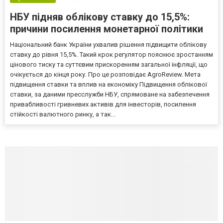
НБУ підняв облікову ставку до 15,5%:
причини посилення монетарної політики
Національний банк України ухвалив рішення підвищити облікову
ставку до рівня 15,5%. Такий крок регулятор пояснює зростанням
цінового тиску та суттєвим прискоренням загальної інфляції, що
очікується до кінця року. Про це розповідає AgroReview. Мета
підвищення ставки та вплив на економіку Підвищення облікової
ставки, за даними пресслужби НБУ, спрямоване на забезпечення
привабливості гривневих активів для інвесторів, посилення
стійкості валютного ринку, а так...