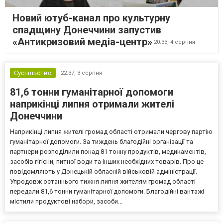
Новий ютуб-канал про культурну
спадщину Донеччини запустив
«Антикризовий медіа-центр»
20:33,
4 серпня
Суспільство
22:37,
3 серпня
81,6 тонни гуманітарної допомоги
наприкінці липня отримали жителі
Донеччини
Наприкінці липня жителі громад області отримали чергову партію
гуманітарної допомоги. За тиждень благодійні організації та
партнери розподілили понад 81 тонну продуктів, медикаментів,
засобів гігієни, питної води та інших необхідних товарів. Про це
повідомляють у Донецькій обласній військовій адміністрації.
Упродовж останнього тижня липня жителям громад області
передали 81,6 тонни гуманітарної допомоги. Благодійні вантажі
містили продуктові набори, засоби...