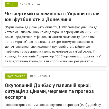
Спорт
12:35,
3 серпня
Четвертими на чемпіонаті України стали
юні футболісти з Донеччини
Збірна команда Донецької області ДЮФК “Альфа” увійшла до
четвірки найсильніших команд України серед юнаків 2012–2013
років народження. У фінальній частині чемпіонату “Золотий
колос України”, що проходила в Береговому на Закарпатті,
донеччани впевнено подолали груповий етап, дійшли до
півфіналу та завершили турнір на четвертому місці серед 11
команд. Як розповів “” директор ГО “Спортивна молодіжна ліга”
та представник команди Іван Коромисло, цей результат м...
Суспільство
18:23,
2 серпня
Окупований Донбас у паливній кризі:
ситуація з цінами, чергами та прогноз
експерта
Паливна криза на тимчасово окуповані території (ТОТ) Донбасу