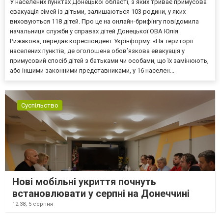
У населених пунктах Донецької області, з яких триває примусова
евакуація сімей із дітьми, залишаються 103 родини, у яких
виховуються 118 дітей. Про це на онлайн-брифінгу повідомила
начальниця служби у справах дітей Донецької ОВА Юлія
Рижакова, передає кореспондент Укрінформу. «На території
населених пунктів, де оголошена обов’язкова евакуація у
примусовий спосіб дітей з батьками чи особами, що їх замінюють,
або іншими законними представниками, у 16 населен...
Суспільство
Нові мобільні укриття почнуть
встановлювати у серпні на Донеччині
12:38,
5 серпня