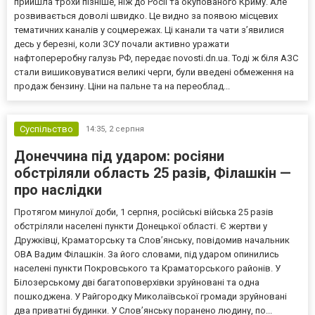
прийшла трохи пізніше, ніж до Росії та окупованого Криму. Але
розвивається доволі швидко. Це видно за появою місцевих
тематичних каналів у соцмережах. Ці канали та чати з’явилися
десь у березні, коли ЗСУ почали активно уражати
нафтопереробну галузь РФ, передає novosti.dn.ua. Тоді ж біля АЗС
стали вишиковуватися великі черги, були введені обмеження на
продаж бензину. Ціни на пальне та на переоблад...
Суспільство
14:35,
2 серпня
Донеччина під ударом: росіяни
обстріляли область 25 разів, Філашкін —
про наслідки
Протягом минулої доби, 1 серпня, російські війська 25 разів
обстріляли населені пункти Донецької області. Є жертви у
Дружківці, Краматорську та Слов’янську, повідомив начальник
ОВА Вадим Філашкін. За його словами, під ударом опинились
населені пункти Покровського та Краматорського районів. У
Білозерському дві багатоповерхівки зруйновані та одна
пошкоджена. У Райгородку Миколаївської громади зруйновані
два приватні будинки. У Слов’янську поранено людину, по...