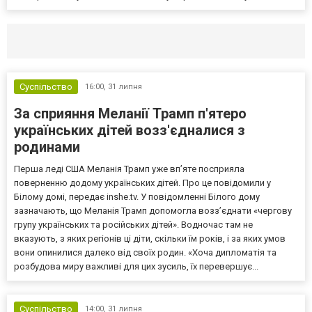
Селидово и Новогродовке
Справочная
Так
Суспільство
16:00,
31 липня
За сприяння Меланії Трамп п'ятеро
українських дітей возз'єдналися з
родинами
Перша леді США Меланія Трамп уже впʼяте посприяла
поверненню додому українських дітей. Про це повідомили у
Білому домі, передає inshe.tv. У повідомленні Білого дому
зазначають, що Меланія Трамп допомогла возз’єднати «чергову
групу українських та російських дітей». Водночас там не
вказують, з яких регіонів ці діти, скільки їм років, і за яких умов
вони опинилися далеко від своїх родин. «Хоча дипломатія та
розбудова миру важливі для цих зусиль, їх перевершує...
Суспільство
14:00,
31 липня