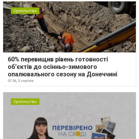
Суспільство
60% перевищив рівень готовності
об’єктів до осінньо-зимового
опалювального сезону на Донеччині
07:36,
5 серпня
Суспільство