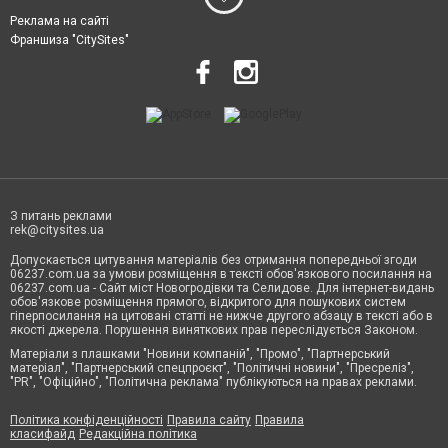
Реклама на сайті
Франшиза "CitySites"
З питань реклами
rek@citysites.ua
Допускається цитування матеріалів без отримання попередньої згоди
06237.com.ua за умови розміщення в тексті обов'язкового посилання на
06237.com.ua - Сайт міст Новогродівки та Селидове. Для інтернет-видань
обов'язкове розміщення прямого, відкритого для пошукових систем
гіперпосилання на цитовані статті не нижче другого абзацу в тексті або в
якості джерела. Порушення виняткових прав переслідується Законом.
Матеріали з плашками "Новини компаній", "Промо", "Партнерський
матеріал", "Партнерський спецпроєкт", "Політичні новини", "Пресреліз",
"PR", "Офіційно", "Політична реклама" публікуються на правах реклами.
Політика конфіденційності
Правила сайту
Правила
класифайд
Редакційна політика