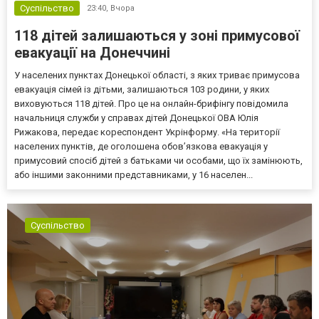
Суспільство
23:40,
Вчора
118 дітей залишаються у зоні примусової
евакуації на Донеччині
У населених пунктах Донецької області, з яких триває примусова
евакуація сімей із дітьми, залишаються 103 родини, у яких
виховуються 118 дітей. Про це на онлайн-брифінгу повідомила
начальниця служби у справах дітей Донецької ОВА Юлія
Рижакова, передає кореспондент Укрінформу. «На території
населених пунктів, де оголошена обов’язкова евакуація у
примусовий спосіб дітей з батьками чи особами, що їх замінюють,
або іншими законними представниками, у 16 населен...
Суспільство