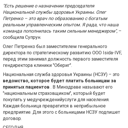
"Есть решение о назначении председателя
Национальной службы здоровья Украины. Олег
Петренко – это врач по образованию с богатым
реальным управленческим опытом. Я рада, что наша
команда пополнилась таким сильным менеджером"
, –
сообщила Супрун.
Олег Петренко был заместителем генерального
директора по стратегическому развитию ООО Isida-IVF,
перед этим занимал должность первого заместителя
гендиректора клиники "Обериг".
Национальная служба здоровья Украины (НСЗУ) – это
ведомство, которое будет платить больницам за
принятых пациентов
. В Минздраве называют его
"национальным страховщиком", который будет
покупать у медучрежденийуслуги для населения.
Каждая больница превратится в неприбыльное
предприятие. Для этого с больницами НСЗУ подпишет
договор.
СЕГОДНЯ