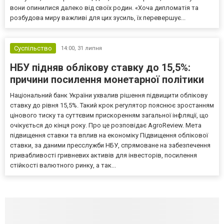
вони опинилися далеко від своїх родин. «Хоча дипломатія та
розбудова миру важливі для цих зусиль, їх перевершує...
Суспільство
14:00,
31 липня
НБУ підняв облікову ставку до 15,5%:
причини посилення монетарної політики
Національний банк України ухвалив рішення підвищити облікову
ставку до рівня 15,5%. Такий крок регулятор пояснює зростанням
цінового тиску та суттєвим прискоренням загальної інфляції, що
очікується до кінця року. Про це розповідає AgroReview. Мета
підвищення ставки та вплив на економіку Підвищення облікової
ставки, за даними пресслужби НБУ, спрямоване на забезпечення
привабливості гривневих активів для інвесторів, посилення
стійкості валютного ринку, а так...