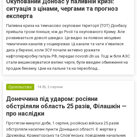
Окупований Донбас у паливній кризі:
ситуація з цінами, чергами та прогноз
експерта
Паливна криза на тимчасово окуповані території (ТОТ) Донбасу
прийшла трохи пізніше, ніж до Росії та окупованого Криму. Але
розвивається доволі швидко. Це видно за появою місцевих
тематичних каналів у соцмережах. Ці канали та чати з’явилися
десь у березні, коли ЗСУ почали активно уражати
нафтопереробну галузь РФ, передає novosti.dn.ua. Тоді ж біля АЗС
стали вишиковуватися великі черги, були введені обмеження на
продаж бензину. Ціни на пальне та на переоблад...
Суспільство
14:35,
2 серпня
Донеччина під ударом: росіяни
обстріляли область 25 разів, Філашкін —
про наслідки
Протягом минулої доби, 1 серпня, російські війська 25 разів
обстріляли населені пункти Донецької області. Є жертви у
Дружківці, Краматорську та Слов’янську, повідомив начальник