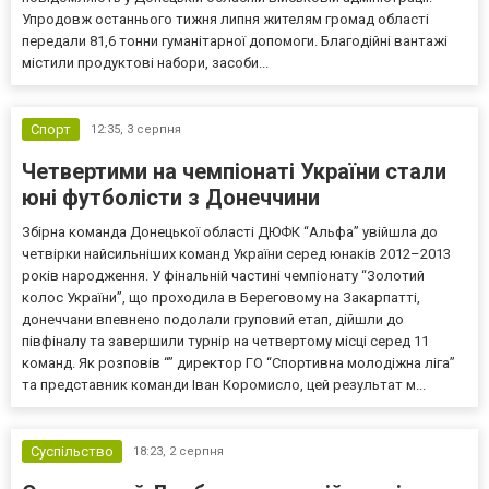
Упродовж останнього тижня липня жителям громад області
передали 81,6 тонни гуманітарної допомоги. Благодійні вантажі
містили продуктові набори, засоби...
Спорт
12:35,
3 серпня
Четвертими на чемпіонаті України стали
юні футболісти з Донеччини
Збірна команда Донецької області ДЮФК “Альфа” увійшла до
четвірки найсильніших команд України серед юнаків 2012–2013
років народження. У фінальній частині чемпіонату “Золотий
колос України”, що проходила в Береговому на Закарпатті,
донеччани впевнено подолали груповий етап, дійшли до
півфіналу та завершили турнір на четвертому місці серед 11
команд. Як розповів “” директор ГО “Спортивна молодіжна ліга”
та представник команди Іван Коромисло, цей результат м...
Суспільство
18:23,
2 серпня