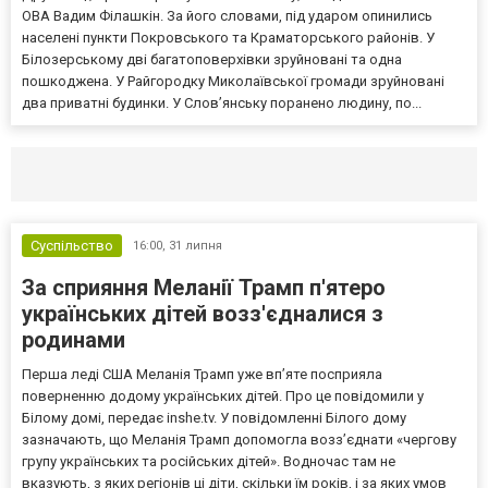
ОВА Вадим Філашкін. За його словами, під ударом опинились
населені пункти Покровського та Краматорського районів. У
Білозерському дві багатоповерхівки зруйновані та одна
пошкоджена. У Райгородку Миколаївської громади зруйновані
два приватні будинки. У Слов’янську поранено людину, по...
Селидово и Новогродовке
Справочная
Так
Суспільство
16:00,
31 липня
За сприяння Меланії Трамп п'ятеро
українських дітей возз'єдналися з
родинами
Перша леді США Меланія Трамп уже впʼяте посприяла
поверненню додому українських дітей. Про це повідомили у
Білому домі, передає inshe.tv. У повідомленні Білого дому
зазначають, що Меланія Трамп допомогла возз’єднати «чергову
групу українських та російських дітей». Водночас там не
вказують, з яких регіонів ці діти, скільки їм років, і за яких умов