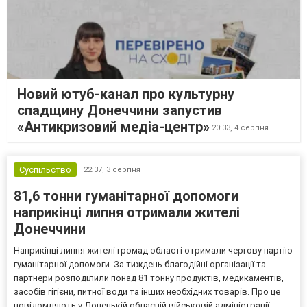
Новий ютуб-канал про культурну
спадщину Донеччини запустив
«Антикризовий медіа-центр»
20:33,
4 серпня
Суспільство
22:37,
3 серпня
81,6 тонни гуманітарної допомоги
наприкінці липня отримали жителі
Донеччини
Наприкінці липня жителі громад області отримали чергову партію
гуманітарної допомоги. За тиждень благодійні організації та
партнери розподілили понад 81 тонну продуктів, медикаментів,
засобів гігієни, питної води та інших необхідних товарів. Про це
повідомляють у Донецькій обласній військовій адміністрації.