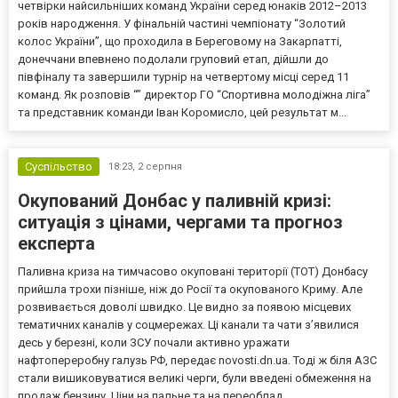
четвірки найсильніших команд України серед юнаків 2012–2013
років народження. У фінальній частині чемпіонату “Золотий
колос України”, що проходила в Береговому на Закарпатті,
донеччани впевнено подолали груповий етап, дійшли до
півфіналу та завершили турнір на четвертому місці серед 11
команд. Як розповів “” директор ГО “Спортивна молодіжна ліга”
та представник команди Іван Коромисло, цей результат м...
Суспільство
18:23,
2 серпня
Окупований Донбас у паливній кризі:
ситуація з цінами, чергами та прогноз
експерта
Паливна криза на тимчасово окуповані території (ТОТ) Донбасу
прийшла трохи пізніше, ніж до Росії та окупованого Криму. Але
розвивається доволі швидко. Це видно за появою місцевих
тематичних каналів у соцмережах. Ці канали та чати з’явилися
десь у березні, коли ЗСУ почали активно уражати
нафтопереробну галузь РФ, передає novosti.dn.ua. Тоді ж біля АЗС
стали вишиковуватися великі черги, були введені обмеження на
продаж бензину. Ціни на пальне та на переоблад...