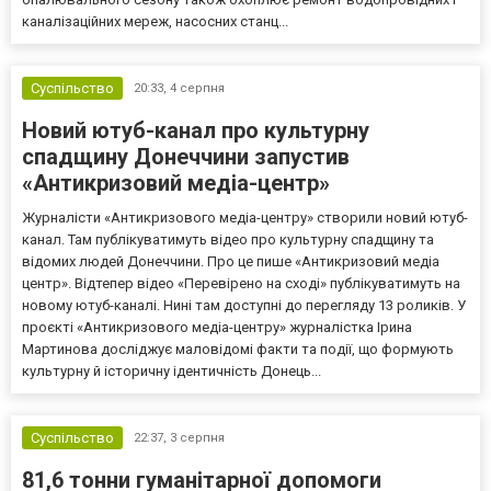
каналізаційних мереж, насосних станц...
Суспільство
20:33,
4 серпня
Новий ютуб-канал про культурну
спадщину Донеччини запустив
«Антикризовий медіа-центр»
Журналісти «Антикризового медіа-центру» створили новий ютуб-
канал. Там публікуватимуть відео про культурну спадщину та
відомих людей Донеччини. Про це пише «Антикризовий медіа
центр». Відтепер відео «Перевірено на сході» публікуватимуть на
новому ютуб-каналі. Нині там доступні до перегляду 13 роликів. У
проєкті «Антикризового медіа-центру» журналістка Ірина
Мартинова досліджує маловідомі факти та події, що формують
культурну й історичну ідентичність Донець...
Суспільство
22:37,
3 серпня
81,6 тонни гуманітарної допомоги