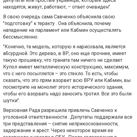
депутаты или простые украинцы, которые здесь
находятся, живут, работают, – ответ очевиден".
В свою очередь сама Савченко объяснила свою
"подготовку" к теракту . Она объяснила, почему
нападение на парламент или Кабмин осуществлять
бессмысленно.
"Конечно, та модель, которую я нарисовала, является
абсурдной. Это дерево, в ВР, оно еще прочнее, имеет
такую прошивку, что граната там ничего не сделает.
Купол имеет металлическую конструкцию, максимум,
что с него посыплется – это стекло. То есть, чтобы
сказать, что это прям взорвет всю ВРУ или Кабмин, вы
посмотрите на монолит этого исторического здания,
чтобы его взорвать надо заносить тротил. Все это были
шутки".
Верховная Рада разрешила привлечь Савченко к
уголовной ответственности . Депутаты поддержали все
три представления – снятие неприкосновенности,
задержание и арест. Через некоторое время ее