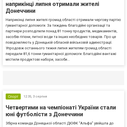
наприкінці липня отримали жителі
Донеччини
Наприкінці липня жителі громад області отримали чергову партію
гуманітарної допомоги. За тиждень благодійні організації та
партнери розподілили понад 81 тонну продуктів, медикаментів,
засобів гігієни, питної води та інших необхідних товарів. Про це
повідомляють у Донецькій обласній військовій адміністрації.
Упродовж останнього тижня липня жителям громад області
передали 81,6 тонни гуманітарної допомоги. Благодійні вантажі
містили продуктові набори, засоби...
Селидово и Новогродовке
Справочная
Так
Спорт
12:35,
3 серпня
Четвертими на чемпіонаті України стали
юні футболісти з Донеччини
Збірна команда Донецької області ДЮФК “Альфа” увійшла до