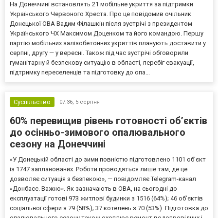
На Донеччині встановлять 21 мобільне укриття за підтримки
Українського Червоного Хреста. Про це повідомив очільник
Донецької ОВА Вадим Філашкін після зустрічі з президентом
Українського ЧХ Максимом Доценком та його командою. Першу
партію мобільних залізобетонних укриттів планують доставити у
серпні, другу — у вересні. Також під час зустрічі обговорили
гуманітарну й безпекову ситуацію в області, перебіг евакуації,
підтримку переселенців та підготовку до опа...
Суспільство
07:36,
5 серпня
60% перевищив рівень готовності об’єктів
до осінньо-зимового опалювального
сезону на Донеччині
«У Донецькій області до зими повністю підготовлено 1101 об’єкт
із 1747 запланованих. Роботи проводяться лише там, де це
дозволяє ситуація з безпекою», — повідомляє Telegram-канал
«Донбасс. Важно». Як зазначають в ОВА, на сьогодні до
експлуатації готові 973 житлові будинки з 1516 (64%); 46 об’єктів
соціальної сфери з 79 (58%); 37 котелень з 70 (53%). Підготовка до
опалювального сезону також охоплює ремонт водопровідних і