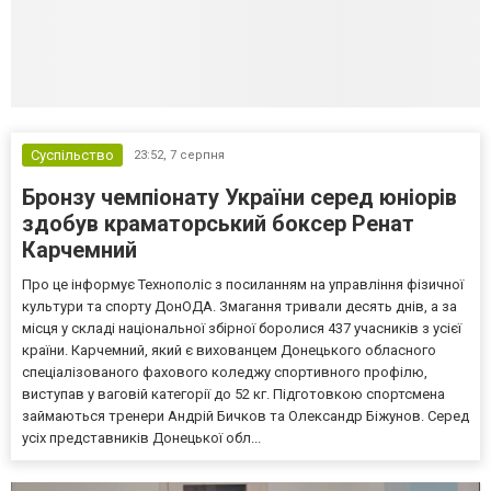
Суспільство
23:52,
7 серпня
Бронзу чемпіонату України серед юніорів
здобув краматорський боксер Ренат
Карчемний
Про це інформує Технополіс з посиланням на управління фізичної
культури та спорту ДонОДА. Змагання тривали десять днів, а за
місця у складі національної збірної боролися 437 учасників з усієї
країни. Карчемний, який є вихованцем Донецького обласного
спеціалізованого фахового коледжу спортивного профілю,
виступав у ваговій категорії до 52 кг. Підготовкою спортсмена
займаються тренери Андрій Бичков та Олександр Біжунов. Серед
усіх представників Донецької обл...