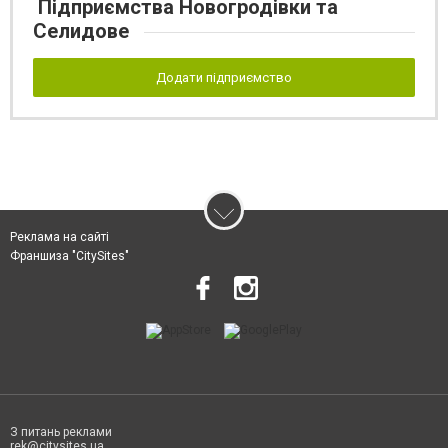
Підприємства Новогродівки та
Селидове
Додати підприємство
Реклама на сайті
Франшиза "CitySites"
З питань реклами
rek@citysites.ua