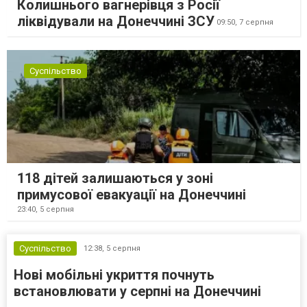
Колишнього вагнерівця з Росії
ліквідували на Донеччині ЗСУ
09:50,
7 серпня
Суспільство
118 дітей залишаються у зоні
примусової евакуації на Донеччині
23:40,
5 серпня
Суспільство
12:38,
5 серпня
Нові мобільні укриття почнуть
встановлювати у серпні на Донеччині