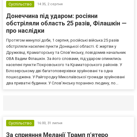
Суспільство
14:35,
2 серпня
Донеччина під ударом: росіяни
обстріляли область 25 разів, Філашкін —
про наслідки
Протягом минулої доби, 1 серпня, російські війська 25 разів
обстріляли населені пункти Донецької області. Є жертви у
Дружківці, Краматорську та Слов’янську, повідомив начальник
ОВА Вадим Філашкін. За його словами, під ударом опинились
населені пункти Покровського та Краматорського районів. У
Білозерському дві багатоповерхівки зруйновані та одна
пошкоджена. У Райгородку Миколаївської громади зруйновані
два приватні будинки. У Слов’янську поранено людину, по...
Селидово и Новогродовке
Справочная
Так
Суспільство
16:00,
31 липня
За сприяння Меланії Трамп п'ятеро