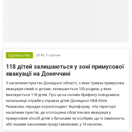
Суспільство
23:40,
5 серпня
118 дітей залишаються у зоні примусової
евакуації на Донеччині
У населених пунктах Донецької області, з яких триває примусова
евакуація сімей із дітьми, залишаються 103 родини, у яких
виховуються 118 дітей. Про це на онлайн-брифінгу повідомила
начальниця служби у справах дітей Донецької ОВА Юлія
Рижакова, передає кореспондент Укрінформу. «На території
населених пунктів, де оголошена обов’язкова евакуація у
примусовий спосіб дітей з батьками чи особами, що їх замінюють,
або іншими законними представниками, у 16 населен...