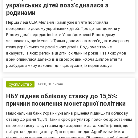
українських дітей возз'єдналися з
родинами
Перша леді США Меланія Трамп уже впʼяте посприяла
поверненню додому українських дітей. Про це повідомили у
Білому домі, передає inshe.tv. У повідомленні Білого дому
зазначають, що Меланія Трамп допомогла возз’єднати «чергову
групу українських та російських дітей». Водночас там не
вказують, з яких регіонів ці діти, скільки їм років, і за яких умов
вони опинилися далеко від своїх родин. «Хоча дипломатія та
розбудова миру важливі для цих зусиль, їх перевершує...
Суспільство
14:00,
31 липня
НБУ підняв облікову ставку до 15,5%:
причини посилення монетарної політики
Національний банк України ухвалив рішення підвищити облікову
ставку до рівня 15,5%. Такий крок регулятор пояснює зростанням
цінового тиску та суттєвим прискоренням загальної інфляції, що
очікується до кінця року. Про це розповідає AgroReview. Мета
підвищення ставки та вплив на економіку Підвищення облікової