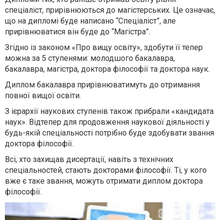
спеціаліст, прирівнюються до магістерських. Це означає,
що на дипломі буде написано “Спеціаліст”, але
прирівнюватися він буде до “Магістра”.
Згідно із законом «Про вищу освіту», здобути її тепер
можна за 5 ступенями: молодшого бакалавра,
бакалавра, магістра, доктора філософії та доктора наук.
Диплом бакалавра прирівнюватимуть до отримання
повної вищої освіти.
З ієрархії наукових ступенів також прибрали «кандидата
наук». Відтепер для продовження наукової діяльності у
будь-якій спеціальності потрібно буде здобувати звання
доктора філософії.
Всі, хто захищав дисертації, навіть з технічних
спеціальностей, стають докторами філософії. Ті, у кого
вже є таке звання, можуть отримати диплом доктора
філософії.