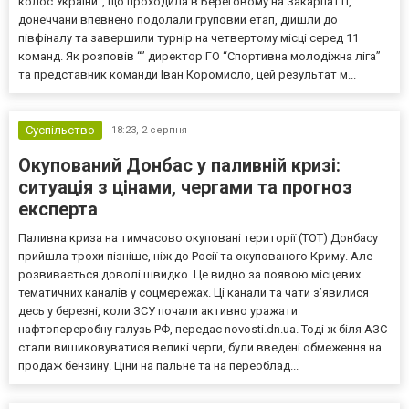
колос України”, що проходила в Береговому на Закарпатті,
донеччани впевнено подолали груповий етап, дійшли до
півфіналу та завершили турнір на четвертому місці серед 11
команд. Як розповів “” директор ГО “Спортивна молодіжна ліга”
та представник команди Іван Коромисло, цей результат м...
Суспільство
18:23,
2 серпня
Окупований Донбас у паливній кризі:
ситуація з цінами, чергами та прогноз
експерта
Паливна криза на тимчасово окуповані території (ТОТ) Донбасу
прийшла трохи пізніше, ніж до Росії та окупованого Криму. Але
розвивається доволі швидко. Це видно за появою місцевих
тематичних каналів у соцмережах. Ці канали та чати з’явилися
десь у березні, коли ЗСУ почали активно уражати
нафтопереробну галузь РФ, передає novosti.dn.ua. Тоді ж біля АЗС
стали вишиковуватися великі черги, були введені обмеження на
продаж бензину. Ціни на пальне та на переоблад...