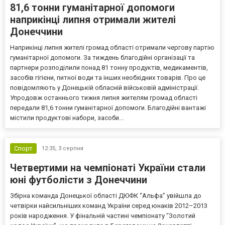
81,6 тонни гуманітарної допомоги
наприкінці липня отримали жителі
Донеччини
Наприкінці липня жителі громад області отримали чергову партію
гуманітарної допомоги. За тиждень благодійні організації та
партнери розподілили понад 81 тонну продуктів, медикаментів,
засобів гігієни, питної води та інших необхідних товарів. Про це
повідомляють у Донецькій обласній військовій адміністрації.
Упродовж останнього тижня липня жителям громад області
передали 81,6 тонни гуманітарної допомоги. Благодійні вантажі
містили продуктові набори, засоби...
Спорт
12:35,
3 серпня
Четвертими на чемпіонаті України стали
юні футболісти з Донеччини
Збірна команда Донецької області ДЮФК “Альфа” увійшла до
четвірки найсильніших команд України серед юнаків 2012–2013
років народження. У фінальній частині чемпіонату “Золотий