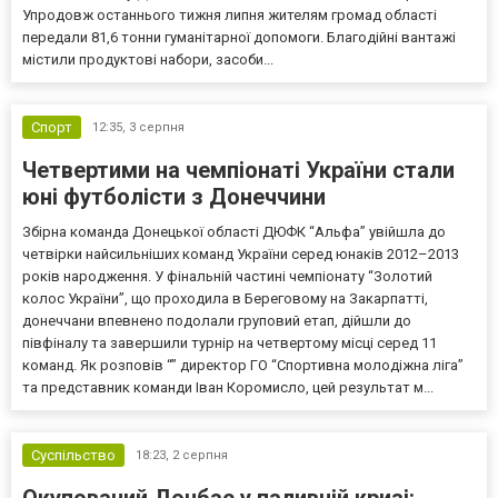
Упродовж останнього тижня липня жителям громад області
передали 81,6 тонни гуманітарної допомоги. Благодійні вантажі
містили продуктові набори, засоби...
Спорт
12:35,
3 серпня
Четвертими на чемпіонаті України стали
юні футболісти з Донеччини
Збірна команда Донецької області ДЮФК “Альфа” увійшла до
четвірки найсильніших команд України серед юнаків 2012–2013
років народження. У фінальній частині чемпіонату “Золотий
колос України”, що проходила в Береговому на Закарпатті,
донеччани впевнено подолали груповий етап, дійшли до
півфіналу та завершили турнір на четвертому місці серед 11
команд. Як розповів “” директор ГО “Спортивна молодіжна ліга”
та представник команди Іван Коромисло, цей результат м...
Суспільство
18:23,
2 серпня