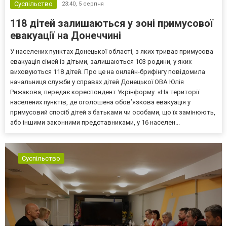
Суспільство
23:40,
5 серпня
118 дітей залишаються у зоні примусової
евакуації на Донеччині
У населених пунктах Донецької області, з яких триває примусова
евакуація сімей із дітьми, залишаються 103 родини, у яких
виховуються 118 дітей. Про це на онлайн-брифінгу повідомила
начальниця служби у справах дітей Донецької ОВА Юлія
Рижакова, передає кореспондент Укрінформу. «На території
населених пунктів, де оголошена обов’язкова евакуація у
примусовий спосіб дітей з батьками чи особами, що їх замінюють,
або іншими законними представниками, у 16 населен...
Суспільство