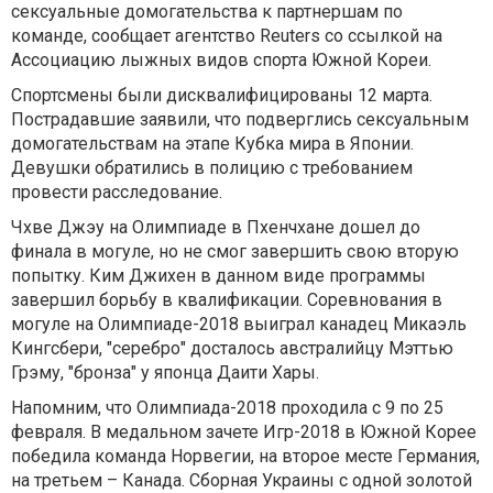
сексуальные домогательства к партнершам по
команде, сообщает агентство Reuters со ссылкой на
Ассоциацию лыжных видов спорта Южной Кореи.
Спортсмены были дисквалифицированы 12 марта.
Пострадавшие заявили, что подверглись сексуальным
домогательствам на этапе Кубка мира в Японии.
Девушки обратились в полицию с требованием
провести расследование.
Чхве Джэу на Олимпиаде в Пхенчхане дошел до
финала в могуле, но не смог завершить свою вторую
попытку. Ким Джихен в данном виде программы
завершил борьбу в квалификации. Соревнования в
могуле на Олимпиаде-2018 выиграл канадец Микаэль
Кингсбери, "серебро" досталось австралийцу Мэттью
Грэму, "бронза" у японца Даити Хары.
Напомним, что Олимпиада-2018 проходила с 9 по 25
февраля. В медальном зачете Игр-2018 в Южной Корее
победила команда Норвегии, на второе месте Германия,
на третьем – Канада. Сборная Украины с одной золотой