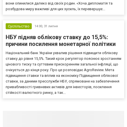
вони опинилися далеко від своїх родин. «Хоча дипломатія та
розбудова миру важливі для цих зусиль, їх перевершує...
Суспільство
14:00,
31 липня
НБУ підняв облікову ставку до 15,5%:
причини посилення монетарної політики
Національний банк України ухвалив рішення підвищити облікову
ставку до рівня 15,5%. Такий крок регулятор пояснює зростанням
цінового тиску та суттєвим прискоренням загальної інфляції, що
очікується до кінця року. Про це розповідає AgroReview. Мета
підвищення ставки та вплив на економіку Підвищення облікової
ставки, за даними пресслужби НБУ, спрямоване на забезпечення
привабливості гривневих активів для інвесторів, посилення
стійкості валютного ринку, а так...