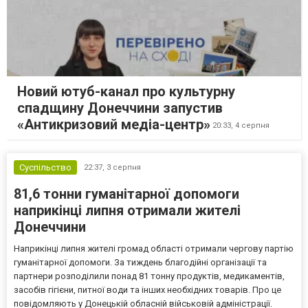
Новий ютуб-канал про культурну
спадщину Донеччини запустив
«Антикризовий медіа-центр»
20:33,
4 серпня
Суспільство
22:37,
3 серпня
81,6 тонни гуманітарної допомоги
наприкінці липня отримали жителі
Донеччини
Наприкінці липня жителі громад області отримали чергову партію
гуманітарної допомоги. За тиждень благодійні організації та
партнери розподілили понад 81 тонну продуктів, медикаментів,
засобів гігієни, питної води та інших необхідних товарів. Про це
повідомляють у Донецькій обласній військовій адміністрації.