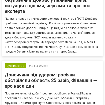
Окупований Донбас у паливній кризі:
ситуація з цінами, чергами та прогноз
експерта
Паливна криза на тимчасово окуповані території (ТОТ) Донбасу
прийшла трохи пізніше, ніж до Росії та окупованого Криму. Але
розвивається доволі швидко. Це видно за появою місцевих
тематичних каналів у соцмережах. Ці канали та чати з’явилися
десь у березні, коли ЗСУ почали активно уражати
нафтопереробну галузь РФ, передає novosti.dn.ua. Тоді ж біля АЗС
стали вишиковуватися великі черги, були введені обмеження на
продаж бензину. Ціни на пальне та на переоблад...
Суспільство
14:35,
2 серпня
Донеччина під ударом: росіяни
обстріляли область 25 разів, Філашкін —
про наслідки
Протягом минулої доби, 1 серпня, російські війська 25 разів
обстріляли населені пункти Донецької області. Є жертви у
Дружківці, Краматорську та Слов’янську, повідомив начальник