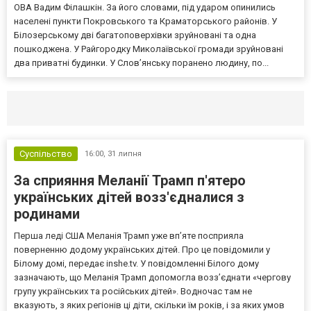
ОВА Вадим Філашкін. За його словами, під ударом опинились
населені пункти Покровського та Краматорського районів. У
Білозерському дві багатоповерхівки зруйновані та одна
пошкоджена. У Райгородку Миколаївської громади зруйновані
два приватні будинки. У Слов’янську поранено людину, по...
Селидово и Новогродовке
Справочная
Так
Суспільство
16:00,
31 липня
За сприяння Меланії Трамп п'ятеро
українських дітей возз'єдналися з
родинами
Перша леді США Меланія Трамп уже впʼяте посприяла
поверненню додому українських дітей. Про це повідомили у
Білому домі, передає inshe.tv. У повідомленні Білого дому
зазначають, що Меланія Трамп допомогла возз’єднати «чергову
групу українських та російських дітей». Водночас там не
вказують, з яких регіонів ці діти, скільки їм років, і за яких умов