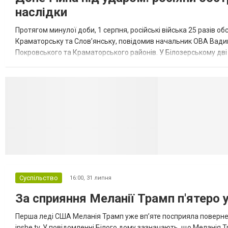
наслідки
Протягом минулої доби, 1 серпня, російські війська 25 разів об
Краматорську та Слов’янську, повідомив начальник ОВА Вадим
Покровського та Краматорського районів. У Білозерському дв
Миколаївської громади зруйновані два приватні будинки. У Сло
Селидово и Н
Суспільство
16:00,
31 липня
За сприяння Меланії Трамп п'ятеро 
Перша леді США Меланія Трамп уже впʼяте посприяла повернен
inshe.tv. У повідомленні Білого дому зазначають, що Меланія Т