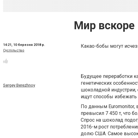
Мир вскоре
14:21,
10 березня 2018 р.
Какао-бобы могут исчез
Суспільство
Будущее переработки ка
генетических особеннос
Sergey Berezhnoy
шоколадной индустрии, 
ищут способы избежать 
По данным Euromonitor,
превысил 7 450 т, что б
Спрос на шоколад подог
2016-м рост потреблени
долю США. Самое высок