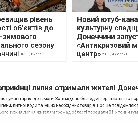
ревищив рівень
Новий ютуб-кана
сті об’єктів до
культурну спадщ
о-зимового
Донеччини запус
ального сезону
«Антикризовий м
еччині
центр»
07:36,
Вчора
20:33,
4 серпня
наприкінці липня отримали жителі Доне
ію гуманітарної допомоги. За тиждень благодійні організації та па
ігієни, питної води та інших необхідних товарів. Про це повідомляю
нього тижня липня жителям громад області передали 81,6 тонни гум
и...