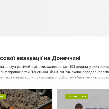
сової евакуації на Донеччині
ва евакуація сімей із дітьми, залишаються 103 родини, у яких вихо
жби у справах дітей Донецької ОВА Юлія Рижакова, передає корес
в’язкова евакуація у примусовий спосіб дітей з батьками чи особам
н...
тво
Суспільство