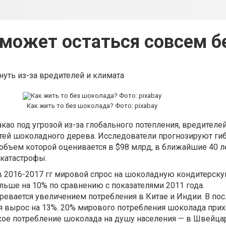
 может остаться совсем б
нуть из-за вредителей и климата
Как жить то без шоколада? Фото: pixabay
као под угрозой из-за глобального потепления, вредителей
тей шоколадного дерева. Исследователи прогнозируют ги
объем которой оценивается в $98 млрд, в ближайшие 40 л
катастрофы.
 в 2016-2017 гг мировой спрос на шоколадную кондитерс
ольше на 10% по сравнению с показателями 2011 года.
ревается увеличением потребления в Китае и Индии. В по
я вырос на 13%. 20% мирового потребления шоколада прих
ое потребление шоколада на душу населения — в Швейцар