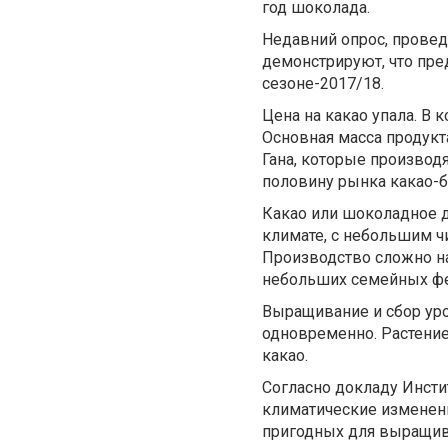
год шоколада.
Недавний опрос, провед
демонстрируют, что пре
сезоне-2017/18.
Цена на какао упала. В к
Основная масса продукт
Гана, которые производ
половину рынка какао-б
Какао или шоколадное д
климате, с небольшим 
Производство сложно н
небольших семейных ф
Выращивание и сбор ур
одновременно. Растение
какао.
Согласно докладу Инсти
климатические изменен
пригодных для выращива