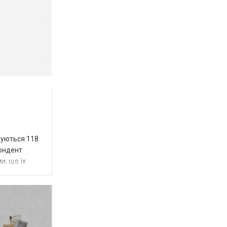
вуються 118
пондент
и, що їх