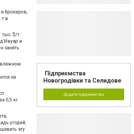
 и брокеров,
 т в
 тыс. $/т.
д’Ивуар и
н занять
о влажном
Підприємства
ется на
Новогродівки та Селидове
ют
Додати підприємство
а 0,5 кг
та,
адь угодий,
щивать эту