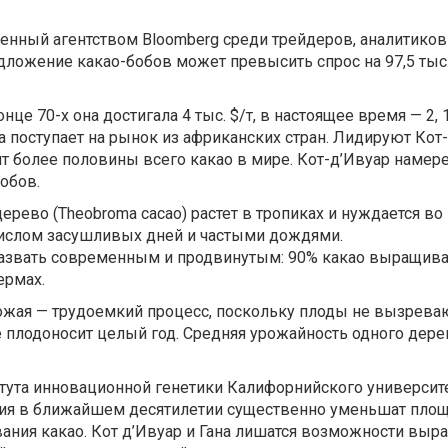
енный агентством Bloomberg среди трейдеров, аналитиков
дложение какао-бобов может превысить спрос на 97,5 тыс.
онце 70-х она достигала 4 тыс. $/т, в настоящее время — 2, 1
а поступает на рынок из африканских стран. Лидируют Кот-
ят более половины всего какао в мире. Кот-д’Ивуар намере
обов.
ерево (Theobroma cacao) растет в тропиках и нуждается в
числом засушливых дней и частыми дождями.
азвать современным и продвинутым: 90% какао выращива
ермах.
ожая — трудоемкий процесс, поскольку плоды не вызрева
 плодоносит целый год. Средняя урожайность одного дерев
тута инновационной генетики Калифорнийского университе
ия в ближайшем десятилетии существенно уменьшат площ
ния какао. Кот д’Ивуар и Гана лишатся возможности выра