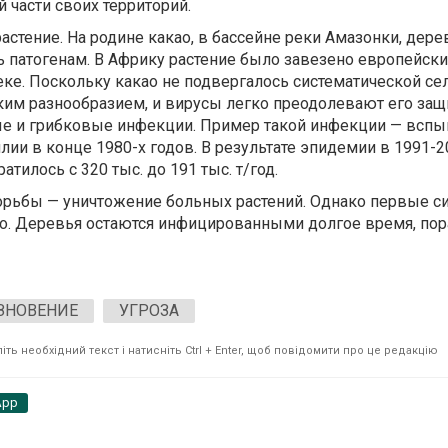
й части своих территорий.
 растение. На родине какао, в бассейне реки Амазонки, дере
ь патогенам. В Африку растение было завезено европейск
еке. Поскольку какао не подвергалось систематической се
ским разнообразием, и вирусы легко преодолевают его защ
ые и грибковые инфекции. Пример такой инфекции — всп
ии в конце 1980-х годов. В результате эпидемии в 1991-2
тилось с 320 тыс. до 191 тыс. т/год.
орьбы — уничтожение больных растений. Однако первые 
го. Деревья остаются инфицированными долгое время, по
ЗНОВЕНИЕ
УГРОЗА
ть необхідний текст і натисніть Ctrl + Enter, щоб повідомити про це редакцію
App