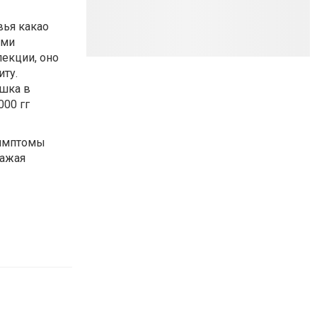
вья какао
ими
лекции, оно
иту.
ышка в
000 гг
симптомы
ражая