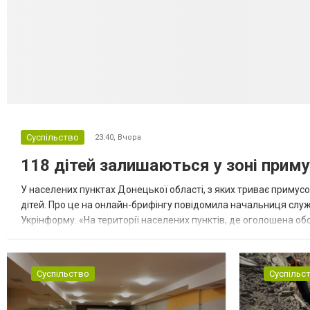
Суспільство
23:40,
Вчора
118 дітей залишаються у зоні приму
У населених пунктах Донецької області, з яких триває примусо
дітей. Про це на онлайн-брифінгу повідомила начальниця слу
Укрінформу. «На території населених пунктів, де оголошена обо
замінюють, або іншими законними представниками, у 16 населе
Суспільство
Суспільс