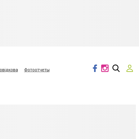
овідкова
Фотоотчеты