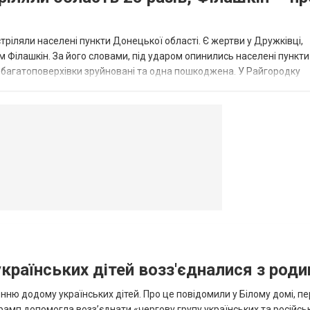
стріляли населені пункти Донецької області. Є жертви у Дружківці,
 Філашкін. За його словами, під ударом опинились населені пункти
і багатоповерхівки зруйновані та одна пошкоджена. У Райгородку
в’янську поранено людину, по...
овогродовке
Справочная
Такси
українських дітей возз'єдналися з род
ню додому українських дітей. Про це повідомили у Білому домі, п
рамп допомогла возз’єднати «чергову групу українських та російськ