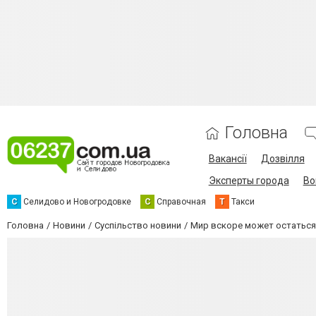
Головна
Вакансії
Дозвілля
Эксперты города
Во
С
Селидово и Новогродовке
С
Справочная
Т
Такси
Головна
Новини
Суспільство новини
Мир вскоре может остаться