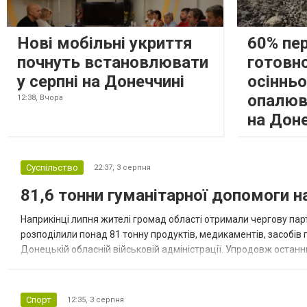
Нові мобільні укриття
60% пе
почнуть встановлювати
готовно
у серпні на Донеччині
осіннь
опалюв
12:38,
Вчора
на Дон
Суспільство
22:37,
3 серпня
81,6 тонни гуманітарної допомоги 
Наприкінці липня жителі громад області отримали чергову парт
розподілили понад 81 тонну продуктів, медикаментів, засобів г
Донецькій обласній військовій адміністрації. Упродовж остан
допомоги. Благодійні вантажі містили продуктові набори, засоб
Спорт
12:35,
3 серпня