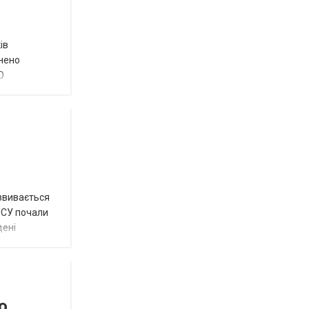
ів
внено
О
озвивається
 ЗСУ почали
дені
о