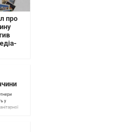
л про
ину
тив
едіа-
ччини
ртнери
ть у
анітарної