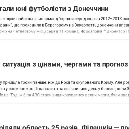
тали юні футболісти з Донеччини
етвірки найсильніших команд України серед юнаків 2012–2013 рок
країни”, що проходила в Береговому на Закарпатті, донеччани впе
нір на четвертому місці серед 11 команд. Як розповів “” директор Г
исло, цей результат м...
 ситуація з цінами, чергами та прогноз
 прийшла трохи пізніше, ніж до Росії та окупованого Криму. Але р
в у соцмережах. Ці канали та чати з’явилися десь у березні, коли
.ua. Тоді ж біля АЗС стали вишиковуватися великі черги, були вве
...
ріляли область 25 разів, Філашкін — пр