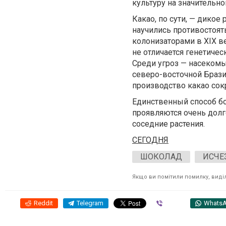
культуру на значительно
Какао, по сути, — дикое
научились противостоят
колонизаторами в XIX в
не отличается генетиче
Среди угроз — насеком
северо-восточной Бразил
производство какао сокра
Единственный способ б
проявляются очень дол
соседние растения.
СЕГОДНЯ
ШОКОЛАД
ИСЧЕ
Якщо ви помітили помилку, виділі
Reddit
Telegram
Viber
Whats