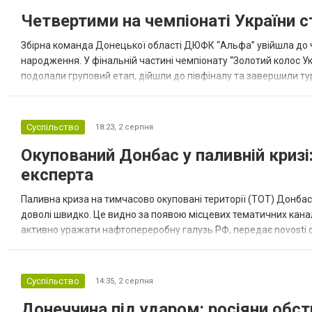
Четвертими на чемпіонаті України с
Збірна команда Донецької області ДЮФК “Альфа” увійшла до ч
народження. У фінальній частині чемпіонату “Золотий колос У
подолали груповий етап, дійшли до півфіналу та завершили тур
“Спортивна молодіжна ліга” та представник команди Іван Кором
Суспільство
18:23,
2 серпня
Окупований Донбас у паливній кризі:
експерта
Паливна криза на тимчасово окуповані території (ТОТ) Донбасу
доволі швидко. Це видно за появою місцевих тематичних каналі
активно уражати нафтопереробну галузь РФ, передає novosti.dn
обмеження на продаж бензину. Ціни на пальне та на переоблад
Суспільство
14:35,
2 серпня
Донеччина під ударом: росіяни обст