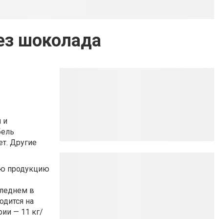
ез шоколада
 и
бель
ет. Другие
кую продукцию
следнем в
одится на
ии — 11 кг/