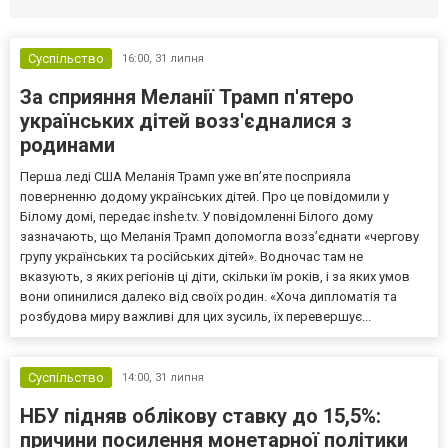
Суспільство
16:00,
31 липня
За сприяння Меланії Трамп п'ятеро
українських дітей возз'єдналися з
родинами
Перша леді США Меланія Трамп уже впʼяте посприяла
поверненню додому українських дітей. Про це повідомили у
Білому домі, передає inshe.tv. У повідомленні Білого дому
зазначають, що Меланія Трамп допомогла возз’єднати «чергову
групу українських та російських дітей». Водночас там не
вказують, з яких регіонів ці діти, скільки їм років, і за яких умов
вони опинилися далеко від своїх родин. «Хоча дипломатія та
розбудова миру важливі для цих зусиль, їх перевершує...
Суспільство
14:00,
31 липня
НБУ підняв облікову ставку до 15,5%:
причини посилення монетарної політики