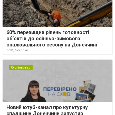
60% перевищив рівень готовності
об’єктів до осінньо-зимового
опалювального сезону на Донеччині
07:36,
5 серпня
Суспільство
Новий ютуб-канал про культурну
спадщину Донеччини запустив