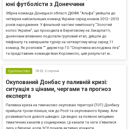
юні футболісти з Донеччини
Збірна команда Донецької області ДЮФК “Альфа” увійшла до
четвірки найсильніших команд України серед юнаків 2012–2013
років народження. У фінальній частині чемпіонату “Золотий
колос України”, що проходила в Береговому на Закарпатті,
донеччани впевнено подолали груповий етап, дійшли до
півфіналу та завершили турнір на четвертому місці серед 11
команд. Як розповів “” директор ГО “Спортивна молодіжна ліга”
та представник команди Іван Коромисло, цей результат м...
Суспільство
18:23,
2 серпня
Окупований Донбас у паливній кризі:
ситуація з цінами, чергами та прогноз
експерта
Паливна криза на тимчасово окуповані території (ТОТ) Донбасу
прийшла трохи пізніше, ніж до Росії та окупованого Криму. Але
розвивається доволі швидко. Це видно за появою місцевих
тематичних каналів у соцмережах. Ці канали та чати з’явилися
десь у березні, коли ЗСУ почали активно уражати