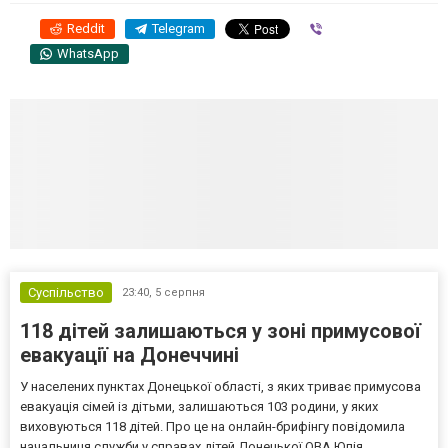
Reddit
Telegram
Viber
WhatsApp
Суспільство
23:40,
5 серпня
118 дітей залишаються у зоні примусової
евакуації на Донеччині
У населених пунктах Донецької області, з яких триває примусова
евакуація сімей із дітьми, залишаються 103 родини, у яких
виховуються 118 дітей. Про це на онлайн-брифінгу повідомила
начальниця служби у справах дітей Донецької ОВА Юлія