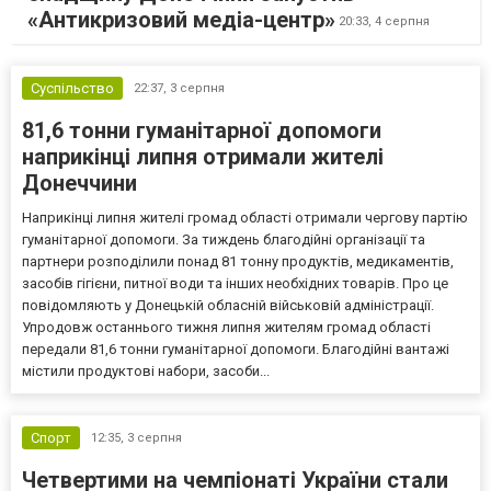
«Антикризовий медіа-центр»
20:33,
4 серпня
Суспільство
22:37,
3 серпня
81,6 тонни гуманітарної допомоги
наприкінці липня отримали жителі
Донеччини
Наприкінці липня жителі громад області отримали чергову партію
гуманітарної допомоги. За тиждень благодійні організації та
партнери розподілили понад 81 тонну продуктів, медикаментів,
засобів гігієни, питної води та інших необхідних товарів. Про це
повідомляють у Донецькій обласній військовій адміністрації.
Упродовж останнього тижня липня жителям громад області
передали 81,6 тонни гуманітарної допомоги. Благодійні вантажі
містили продуктові набори, засоби...
Спорт
12:35,
3 серпня
Четвертими на чемпіонаті України стали