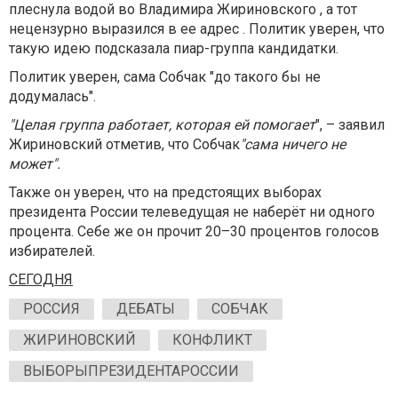
плеснула водой во Владимира Жириновского , а тот
нецензурно выразился в ее адрес . Политик уверен, что
такую идею подсказала пиар-группа кандидатки.
Политик уверен, сама Собчак "до такого бы не
додумалась".
"Целая группа работает, которая ей помогает
", – заявил
Жириновский отметив, что Собчак
"сама ничего не
может".
Также он уверен, что на предстоящих выборах
президента России телеведущая не наберёт ни одного
процента. Себе же он прочит 20–30 процентов голосов
избирателей.
СЕГОДНЯ
РОССИЯ
ДЕБАТЫ
СОБЧАК
ЖИРИНОВСКИЙ
КОНФЛИКТ
ВЫБОРЫПРЕЗИДЕНТАРОССИИ