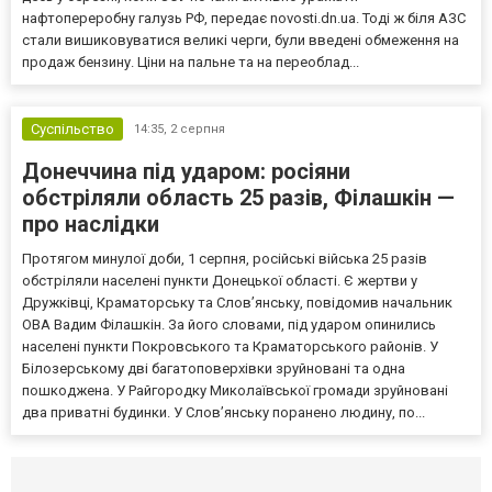
нафтопереробну галузь РФ, передає novosti.dn.ua. Тоді ж біля АЗС
стали вишиковуватися великі черги, були введені обмеження на
продаж бензину. Ціни на пальне та на переоблад...
Суспільство
14:35,
2 серпня
Донеччина під ударом: росіяни
обстріляли область 25 разів, Філашкін —
про наслідки
Протягом минулої доби, 1 серпня, російські війська 25 разів
обстріляли населені пункти Донецької області. Є жертви у
Дружківці, Краматорську та Слов’янську, повідомив начальник
ОВА Вадим Філашкін. За його словами, під ударом опинились
населені пункти Покровського та Краматорського районів. У
Білозерському дві багатоповерхівки зруйновані та одна
пошкоджена. У Райгородку Миколаївської громади зруйновані
два приватні будинки. У Слов’янську поранено людину, по...
Селидово и Новогродовке
Справочная
Так