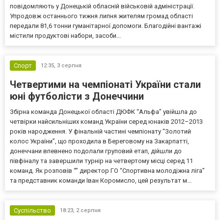
повідомляють у Донецькій обласній військовій адміністрації.
Упродовж останнього тижня липня жителям громад області
передали 81,6 тонни гуманітарної допомоги. Благодійні вантажі
містили продуктові набори, засоби...
Спорт
12:35,
3 серпня
Четвертими на чемпіонаті України стали
юні футболісти з Донеччини
Збірна команда Донецької області ДЮФК “Альфа” увійшла до
четвірки найсильніших команд України серед юнаків 2012–2013
років народження. У фінальній частині чемпіонату “Золотий
колос України”, що проходила в Береговому на Закарпатті,
донеччани впевнено подолали груповий етап, дійшли до
півфіналу та завершили турнір на четвертому місці серед 11
команд. Як розповів “” директор ГО “Спортивна молодіжна ліга”
та представник команди Іван Коромисло, цей результат м...
Суспільство
18:23,
2 серпня