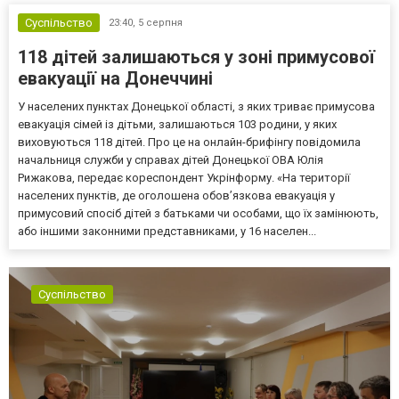
Суспільство
23:40,
5 серпня
118 дітей залишаються у зоні примусової
евакуації на Донеччині
У населених пунктах Донецької області, з яких триває примусова
евакуація сімей із дітьми, залишаються 103 родини, у яких
виховуються 118 дітей. Про це на онлайн-брифінгу повідомила
начальниця служби у справах дітей Донецької ОВА Юлія
Рижакова, передає кореспондент Укрінформу. «На території
населених пунктів, де оголошена обов’язкова евакуація у
примусовий спосіб дітей з батьками чи особами, що їх замінюють,
або іншими законними представниками, у 16 населен...
Суспільство