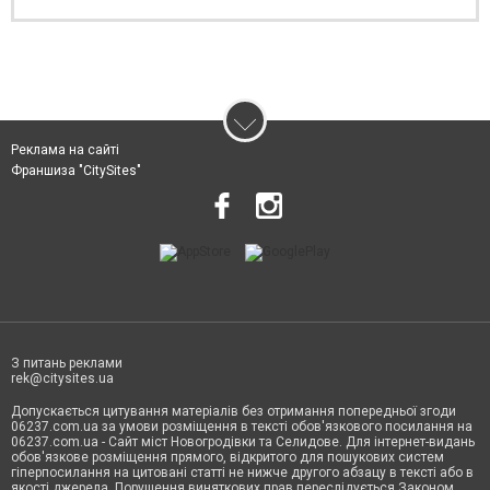
Реклама на сайті
Франшиза "CitySites"
З питань реклами
rek@citysites.ua
Допускається цитування матеріалів без отримання попередньої згоди
06237.com.ua за умови розміщення в тексті обов'язкового посилання на
06237.com.ua - Сайт міст Новогродівки та Селидове. Для інтернет-видань
обов'язкове розміщення прямого, відкритого для пошукових систем
гіперпосилання на цитовані статті не нижче другого абзацу в тексті або в
якості джерела. Порушення виняткових прав переслідується Законом.