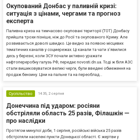
Окупований Донбас у паливній кризі:
ситуація з цінами, чергами та прогноз
експерта
Паливна криза на тимчасово окуповані території (ТОТ) Донбасу
прийшла трохи пізніше, ніж до Росії та окупованого Криму. Але
розвивається доволі швидко. Це видно за появою місцевих
тематичних каналів у соцмережах. Ці канали та чати з’явилися
десь у березні, коли ЗСУ почали активно уражати
нафтопереробну галузь РФ, передає novosti.dn.ua. Тоді ж біля АЗС
стали вишиковуватися великі черги, були введені обмеження на
продаж бензину. Ціни на пальне та на переоблад...
Суспільство
14:35,
2 серпня
Донеччина під ударом: росіяни
обстріляли область 25 разів, Філашкін —
про наслідки
Протягом минулої доби, 1 серпня, російські війська 25 разів
обстріляли населені пункти Донецької області. Є жертви у