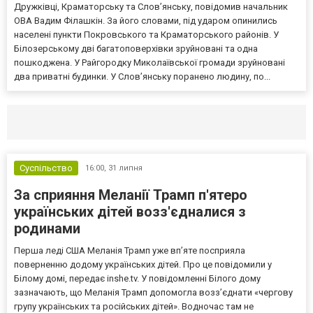
Дружківці, Краматорську та Слов’янську, повідомив начальник
ОВА Вадим Філашкін. За його словами, під ударом опинились
населені пункти Покровського та Краматорського районів. У
Білозерському дві багатоповерхівки зруйновані та одна
пошкоджена. У Райгородку Миколаївської громади зруйновані
два приватні будинки. У Слов’янську поранено людину, по...
Селидово и Новогродовке
Справочная
Так
Суспільство
16:00,
31 липня
За сприяння Меланії Трамп п'ятеро
українських дітей возз'єдналися з
родинами
Перша леді США Меланія Трамп уже впʼяте посприяла
поверненню додому українських дітей. Про це повідомили у
Білому домі, передає inshe.tv. У повідомленні Білого дому
зазначають, що Меланія Трамп допомогла возз’єднати «чергову
групу українських та російських дітей». Водночас там не