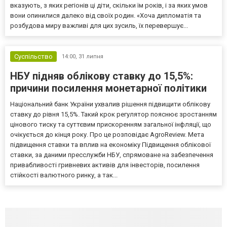
вказують, з яких регіонів ці діти, скільки їм років, і за яких умов
вони опинилися далеко від своїх родин. «Хоча дипломатія та
розбудова миру важливі для цих зусиль, їх перевершує...
Суспільство
14:00,
31 липня
НБУ підняв облікову ставку до 15,5%:
причини посилення монетарної політики
Національний банк України ухвалив рішення підвищити облікову
ставку до рівня 15,5%. Такий крок регулятор пояснює зростанням
цінового тиску та суттєвим прискоренням загальної інфляції, що
очікується до кінця року. Про це розповідає AgroReview. Мета
підвищення ставки та вплив на економіку Підвищення облікової
ставки, за даними пресслужби НБУ, спрямоване на забезпечення
привабливості гривневих активів для інвесторів, посилення
стійкості валютного ринку, а так...