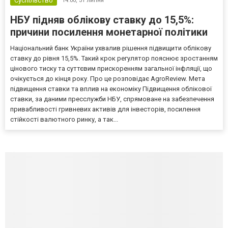
Суспільство
14:00,
31 липня
НБУ підняв облікову ставку до 15,5%:
причини посилення монетарної політики
Національний банк України ухвалив рішення підвищити облікову
ставку до рівня 15,5%. Такий крок регулятор пояснює зростанням
цінового тиску та суттєвим прискоренням загальної інфляції, що
очікується до кінця року. Про це розповідає AgroReview. Мета
підвищення ставки та вплив на економіку Підвищення облікової
ставки, за даними пресслужби НБУ, спрямоване на забезпечення
привабливості гривневих активів для інвесторів, посилення
стійкості валютного ринку, а так...