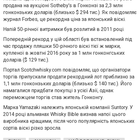
продана на аукціоні Sotheby's в Гонконзі за 2,3 млн
гонконзьких доларів (близько $ 294 тис.). Як повідомляє
журнал Forbes, це рекордна ціна за японський віскі.
Напій 50-річної витримки був розлитий в 2011 році.
Попередній рекорд у цій області був встановлений під
час продажу пляшки 50-річного віскі тієї ж марки,
купленої в жовтні 2016 року за 1 млн гонконгських
доларів ($ 129 тис.).
Портал Scotchwhisky.com повідомляє, що організатори
торгів припускали продати рекордний лот приблизно за
1,1 млн гонконзьких доларів (близько $ 140 тис.). Його
намагалися придбати покупці з усієї Азії, однак
переможцем торгів став житель Гонконгу.
Марка Yamazaki належить японській компанії Suntory. У
2014 році альманах Whisky Bible визнав напої цього
виробника кращими, після чого популярність японських
сортів віскі різко зросла.