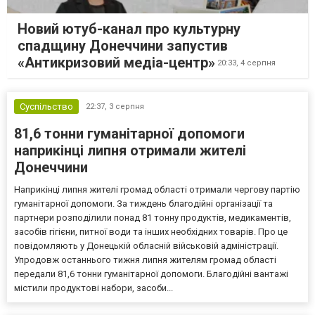
Новий ютуб-канал про культурну
спадщину Донеччини запустив
«Антикризовий медіа-центр»
20:33,
4 серпня
Суспільство
22:37,
3 серпня
81,6 тонни гуманітарної допомоги
наприкінці липня отримали жителі
Донеччини
Наприкінці липня жителі громад області отримали чергову партію
гуманітарної допомоги. За тиждень благодійні організації та
партнери розподілили понад 81 тонну продуктів, медикаментів,
засобів гігієни, питної води та інших необхідних товарів. Про це
повідомляють у Донецькій обласній військовій адміністрації.
Упродовж останнього тижня липня жителям громад області
передали 81,6 тонни гуманітарної допомоги. Благодійні вантажі
містили продуктові набори, засоби...