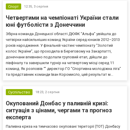
Спорт
12:35,
3 серпня
Четвертими на чемпіонаті України стали
юні футболісти з Донеччини
Збірна команда Донецької області ДЮФК “Альфа” увійшла до
четвірки найсильніших команд України серед юнаків 2012–2013
років народження. У фінальній частині чемпіонату “Золотий
колос України”, що проходила в Береговому на Закарпатті,
донеччани впевнено подолали груповий етап, дійшли до
півфіналу та завершили турнір на четвертому місці серед 11
команд. Як розповів “” директор ГО “Спортивна молодіжна ліга”
та представник команди Іван Коромисло, цей результат м...
Суспільство
18:23,
2 серпня
Окупований Донбас у паливній кризі:
ситуація з цінами, чергами та прогноз
експерта
Паливна криза на тимчасово окуповані території (ТОТ) Донбасу