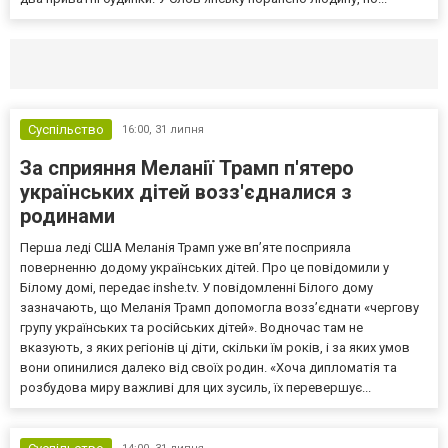
Селидово и Новогродовке
Справочная
Так
Суспільство
16:00,
31 липня
За сприяння Меланії Трамп п'ятеро
українських дітей возз'єдналися з
родинами
Перша леді США Меланія Трамп уже впʼяте посприяла
поверненню додому українських дітей. Про це повідомили у
Білому домі, передає inshe.tv. У повідомленні Білого дому
зазначають, що Меланія Трамп допомогла возз’єднати «чергову
групу українських та російських дітей». Водночас там не
вказують, з яких регіонів ці діти, скільки їм років, і за яких умов
вони опинилися далеко від своїх родин. «Хоча дипломатія та
розбудова миру важливі для цих зусиль, їх перевершує...