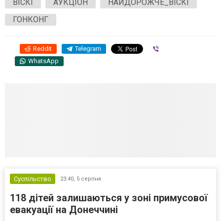
ВІСКІ
АУКЦІОН
НАЙДОРОЖЧЕ_ВІСКІ
ГОНКОНГ
Reddit
Telegram
Viber
WhatsApp
Суспільство
23:40,
5 серпня
118 дітей залишаються у зоні примусової
евакуації на Донеччині