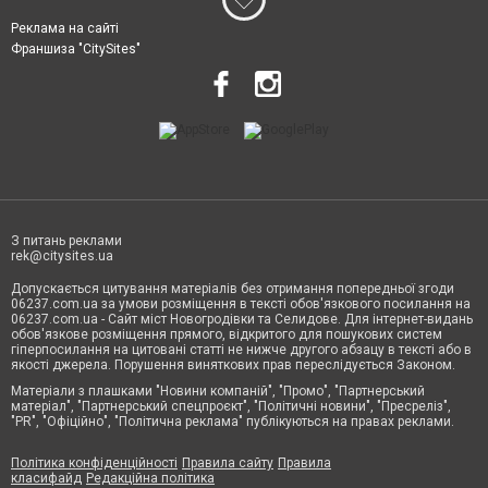
Реклама на сайті
Франшиза "CitySites"
З питань реклами
rek@citysites.ua
Допускається цитування матеріалів без отримання попередньої згоди
06237.com.ua за умови розміщення в тексті обов'язкового посилання на
06237.com.ua - Сайт міст Новогродівки та Селидове. Для інтернет-видань
обов'язкове розміщення прямого, відкритого для пошукових систем
гіперпосилання на цитовані статті не нижче другого абзацу в тексті або в
якості джерела. Порушення виняткових прав переслідується Законом.
Матеріали з плашками "Новини компаній", "Промо", "Партнерський
матеріал", "Партнерський спецпроєкт", "Політичні новини", "Пресреліз",
"PR", "Офіційно", "Політична реклама" публікуються на правах реклами.
Політика конфіденційності
Правила сайту
Правила
класифайд
Редакційна політика