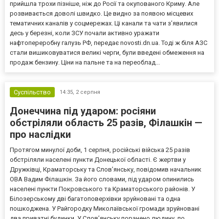
прийшла трохи пізніше, ніж до Росії та окупованого Криму. Але
розвивається доволі швидко. Це видно за появою місцевих
тематичних каналів у соцмережах. Ці канали та чати з’явилися
десь у березні, коли ЗСУ почали активно уражати
нафтопереробну галузь РФ, передає novosti.dn.ua. Тоді ж біля АЗС
стали вишиковуватися великі черги, були введені обмеження на
продаж бензину. Ціни на пальне та на переоблад...
Суспільство
14:35,
2 серпня
Донеччина під ударом: росіяни
обстріляли область 25 разів, Філашкін —
про наслідки
Протягом минулої доби, 1 серпня, російські війська 25 разів
обстріляли населені пункти Донецької області. Є жертви у
Дружківці, Краматорську та Слов’янську, повідомив начальник
ОВА Вадим Філашкін. За його словами, під ударом опинились
населені пункти Покровського та Краматорського районів. У
Білозерському дві багатоповерхівки зруйновані та одна
пошкоджена. У Райгородку Миколаївської громади зруйновані
два приватні будинки. У Слов’янську поранено людину, по...