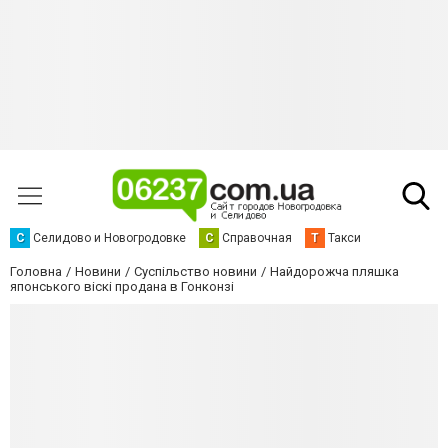
С
Селидово и Новогродовке
С
Справочная
Т
Такси
Головна
Новини
Суспільство новини
Найдорожча пляшка
японського віскі продана в Гонконзі