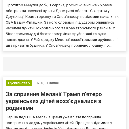
Протягом минулої доби, 1 серпня, російські війська 25 разів
обстріляли населені пункти Донецької області. Є жертви у
Дружківці, Краматорську та Слов’янську, повідомив начальник
ОВА Вадим Філашкін. За його словами, під ударом опинились
населені пункти Покровського та Краматорського районів. У
Білозерському дві багатоповерхівки зруйновані та одна
пошкоджена. У Райгородку Миколаївської громади зруйновані
два приватні будинки. У Слов’янську поранено людину, по...
Селидово и Новогродовке
Справочная
Так
Суспільство
16:00,
31 липня
За сприяння Меланії Трамп п'ятеро
українських дітей возз'єдналися з
родинами
Перша леді США Меланія Трамп уже впʼяте посприяла
поверненню додому українських дітей. Про це повідомили у
Білому домі, передає inshe.tv. У повідомленні Білого дому