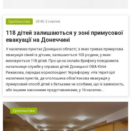
Суспільство
23:40,
5 серпня
118 дітей залишаються у зоні примусової
евакуації на Донеччині
У населених пунктах Донецької області, з яких триває примусова
евакуація сімей із дітьми, залишаються 103 родини, у яких
виховуються 118 дітей. Про це на онлайн-брифінгу повідомила
начальниця служби у справах дітей Донецької ОВА Юлія
Рижакова, передає кореспондент Укрінформу. «На території
населених пунктів, де оголошена обов’язкова евакуація у
примусовий спосіб дітей з батьками чи особами, що їх замінюють,
або іншими законними представниками, у 16 населен...
Суспільство