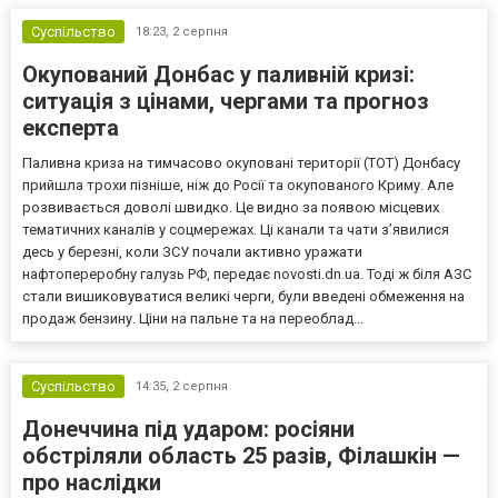
Суспільство
18:23,
2 серпня
Окупований Донбас у паливній кризі:
ситуація з цінами, чергами та прогноз
експерта
Паливна криза на тимчасово окуповані території (ТОТ) Донбасу
прийшла трохи пізніше, ніж до Росії та окупованого Криму. Але
розвивається доволі швидко. Це видно за появою місцевих
тематичних каналів у соцмережах. Ці канали та чати з’явилися
десь у березні, коли ЗСУ почали активно уражати
нафтопереробну галузь РФ, передає novosti.dn.ua. Тоді ж біля АЗС
стали вишиковуватися великі черги, були введені обмеження на
продаж бензину. Ціни на пальне та на переоблад...
Суспільство
14:35,
2 серпня
Донеччина під ударом: росіяни
обстріляли область 25 разів, Філашкін —
про наслідки