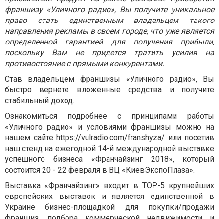
франшизу «Уличного радио», Вы получите уникальное
право стать единственным владельцем такого
направления рекламы в своем городе, что уже является
определенной гарантией для получения прибыли,
поскольку Вам не придется тратить усилия на
противостояние с прямыми конкурентами.
Став владельцем франшизы «Уличного радио», Вы
быстро вернете вложенные средства и получите
стабильный доход.
Ознакомиться подробнее с принципами работы
«Уличного радио» и условиями франшизы можно на
нашем сайте
https://vulradio.com/franshyza/
или посетив
наш стенд на ежегодной 14-й международной выставке
успешного бизнеса «Франчайзинг 2018», который
состоится 20 - 22 февраля в ВЦ «КиевЭкспоПлаза».
Выставка «Франчайзинг» входит в ТОР-5 крупнейших
европейских выставок и является единственной в
Украине бизнес-площадкой для покупки/продажи
франшиз, подбора коммерческой недвижимости и