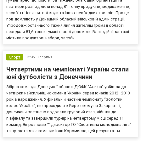
гуманітарної допомоги. За тиждень благодійні організації та
партнери розподілили понад 81 тонну продуктів, медикаментів,
засобів гігієни, питної води та інших необхідних товарів. Про це
повідомляють у Донецькій обласній військовій адміністрації.
Упродовж останнього тижня липня жителям громад області
передали 81,6 тонни гуманітарної допомоги. Благодійні вантажі
містили продуктові набори, засоби...
Спорт
12:35,
3 серпня
Четвертими на чемпіонаті України стали
юні футболісти з Донеччини
Збірна команда Донецької області ДЮФК “Альфа” увійшла до
четвірки найсильніших команд України серед юнаків 2012–2013
років народження. У фінальній частині чемпіонату “Золотий
колос України”, що проходила в Береговому на Закарпатті,
донеччани впевнено подолали груповий етап, дійшли до
півфіналу та завершили турнір на четвертому місці серед 11
команд. Як розповів “” директор ГО “Спортивна молодіжна ліга”
та представник команди Іван Коромисло, цей результат м...