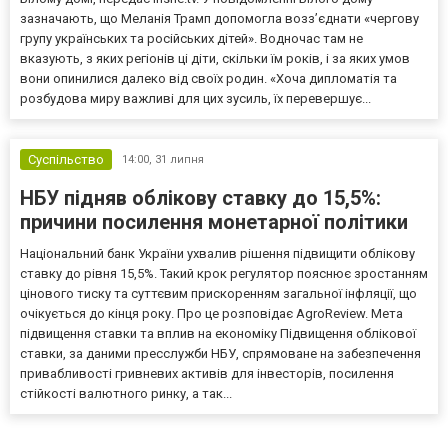
зазначають, що Меланія Трамп допомогла возз’єднати «чергову
групу українських та російських дітей». Водночас там не
вказують, з яких регіонів ці діти, скільки їм років, і за яких умов
вони опинилися далеко від своїх родин. «Хоча дипломатія та
розбудова миру важливі для цих зусиль, їх перевершує...
Суспільство
14:00,
31 липня
НБУ підняв облікову ставку до 15,5%:
причини посилення монетарної політики
Національний банк України ухвалив рішення підвищити облікову
ставку до рівня 15,5%. Такий крок регулятор пояснює зростанням
цінового тиску та суттєвим прискоренням загальної інфляції, що
очікується до кінця року. Про це розповідає AgroReview. Мета
підвищення ставки та вплив на економіку Підвищення облікової
ставки, за даними пресслужби НБУ, спрямоване на забезпечення
привабливості гривневих активів для інвесторів, посилення
стійкості валютного ринку, а так...