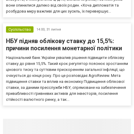
вони опинилися далеко від своїх родин. «Хоча дипломатія та
розбудова миру важливі для цих зусиль, їх перевершує...
Суспільство
14:00,
31 липня
НБУ підняв облікову ставку до 15,5%:
причини посилення монетарної політики
Національний банк України ухвалив рішення підвищити облікову
ставку до рівня 15,5%. Такий крок регулятор пояснює зростанням
цінового тиску та суттєвим прискоренням загальної інфляції, що
очікується до кінця року. Про це розповідає AgroReview. Мета
підвищення ставки та вплив на економіку Підвищення облікової
ставки, за даними пресслужби НБУ, спрямоване на забезпечення
привабливості гривневих активів для інвесторів, посилення
стійкості валютного ринку, а так...