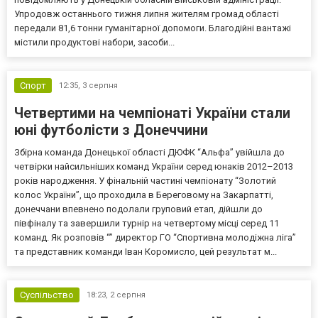
Упродовж останнього тижня липня жителям громад області
передали 81,6 тонни гуманітарної допомоги. Благодійні вантажі
містили продуктові набори, засоби...
Спорт
12:35,
3 серпня
Четвертими на чемпіонаті України стали
юні футболісти з Донеччини
Збірна команда Донецької області ДЮФК “Альфа” увійшла до
четвірки найсильніших команд України серед юнаків 2012–2013
років народження. У фінальній частині чемпіонату “Золотий
колос України”, що проходила в Береговому на Закарпатті,
донеччани впевнено подолали груповий етап, дійшли до
півфіналу та завершили турнір на четвертому місці серед 11
команд. Як розповів “” директор ГО “Спортивна молодіжна ліга”
та представник команди Іван Коромисло, цей результат м...
Суспільство
18:23,
2 серпня