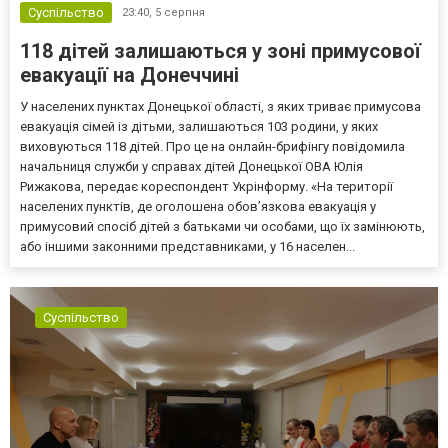
Суспільство
23:40,
5 серпня
118 дітей залишаються у зоні примусової
евакуації на Донеччині
У населених пунктах Донецької області, з яких триває примусова
евакуація сімей із дітьми, залишаються 103 родини, у яких
виховуються 118 дітей. Про це на онлайн-брифінгу повідомила
начальниця служби у справах дітей Донецької ОВА Юлія
Рижакова, передає кореспондент Укрінформу. «На території
населених пунктів, де оголошена обов’язкова евакуація у
примусовий спосіб дітей з батьками чи особами, що їх замінюють,
або іншими законними представниками, у 16 населен...
Суспільство