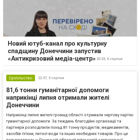
Новий ютуб-канал про культурну
спадщину Донеччини запустив
«Антикризовий медіа-центр»
20:33,
4 серпня
Суспільство
22:37,
3 серпня
81,6 тонни гуманітарної допомоги
наприкінці липня отримали жителі
Донеччини
Наприкінці липня жителі громад області отримали чергову партію
гуманітарної допомоги. За тиждень благодійні організації та
партнери розподілили понад 81 тонну продуктів, медикаментів,
засобів гігієни, питної води та інших необхідних товарів. Про це
повідомляють у Донецькій обласній військовій адміністрації.