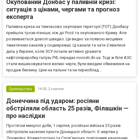
Окупований Донбас у паливній кризі:
ситуація з цінами, чергами та прогноз
експерта
Паливна криза на тимчасово окуповані території (ТОТ) Донбасу
прийшла трохи пізніше, ніж до Росії та окупованого Криму. Але
розвивається доволі швидко. Це видно за появою місцевих
тематичних каналів у соцмережах. Ці канали та чати з’явилися
десь у березні, коли ЗСУ почали активно уражати
нафтопереробну галузь РФ, передає novosti.dn.ua. Тоді ж біля АЗС
стали вишиковуватися великі черги, були введені обмеження на
продаж бензину. Ціни на пальне та на переоблад...
Суспільство
14:35,
2 серпня
Донеччина під ударом: росіяни
обстріляли область 25 разів, Філашкін —
про наслідки
Протягом минулої доби, 1 серпня, російські війська 25 разів
обстріляли населені пункти Донецької області. Є жертви у
Дружківці, Краматорську та Слов’янську, повідомив начальник