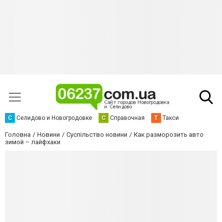
С
Селидово и Новогродовке
С
Справочная
Т
Такси
Головна
Новини
Суспільство новини
Как разморозить авто
зимой – лайфхаки