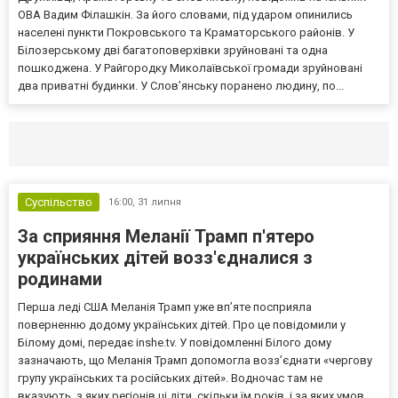
ОВА Вадим Філашкін. За його словами, під ударом опинились
населені пункти Покровського та Краматорського районів. У
Білозерському дві багатоповерхівки зруйновані та одна
пошкоджена. У Райгородку Миколаївської громади зруйновані
два приватні будинки. У Слов’янську поранено людину, по...
Селидово и Новогродовке
Справочная
Так
Суспільство
16:00,
31 липня
За сприяння Меланії Трамп п'ятеро
українських дітей возз'єдналися з
родинами
Перша леді США Меланія Трамп уже впʼяте посприяла
поверненню додому українських дітей. Про це повідомили у
Білому домі, передає inshe.tv. У повідомленні Білого дому
зазначають, що Меланія Трамп допомогла возз’єднати «чергову
групу українських та російських дітей». Водночас там не
вказують, з яких регіонів ці діти, скільки їм років, і за яких умов